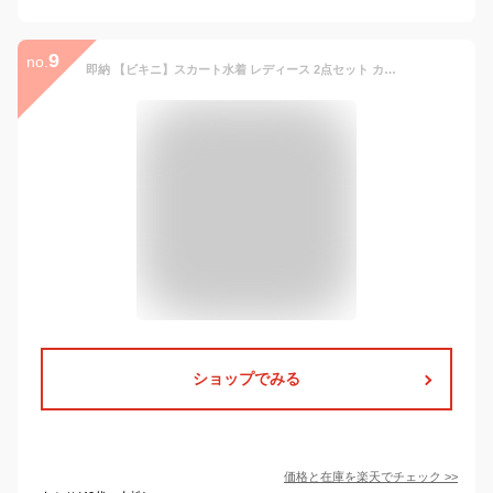
9
no.
即納 【ビキニ】スカート水着 レディース 2点セット カシュクール バックシャン ワイヤーあり 無地 シンプル パッド付き ホルターネック 小胸 バスト 盛れる 大人 ミセス セクシー かわいい クール 白 黒 赤 リボン
ショップでみる
価格と在庫を
楽天
でチェック
>>