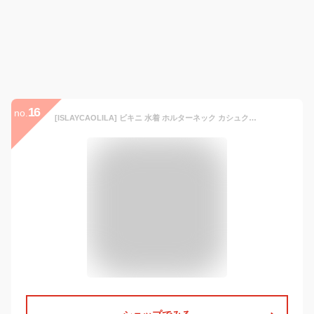
16
no.
[ISLAYCAOLILA] ビキニ 水着 ホルターネック カシュクール スイムドレス 三角 ストラップ セパレート パッド入り ワイヤーなし レディース D39 アデリナ (ブラック, M)