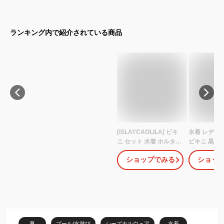
ランキング内で紹介されている商品
[ISLAYCAOLILA] ビキ
水着 レディ
ニ セット 水着 ホルター
ビキニ 黒 白
ネック クロス スイムド
ホワイト レ
ショップでみる
ショッ
レス リボン フレア スカ
料 セパレー
ート ミニ パッド入り ワ
ネック セク
イヤーあり レディース
ル 人気 かわ
CY1 ラリサ (ブラック,
XL)
夏
プール/水遊び
シーズナルウェア
水着