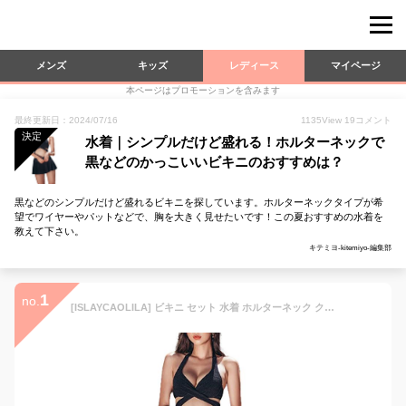
メンズ
キッズ
レディース
マイページ
本ページはプロモーションを含みます
最終更新日：2024/07/16
1135
View
19
コメント
決定
水着｜シンプルだけど盛れる！ホルターネックで
黒などのかっこいいビキニのおすすめは？
黒などのシンプルだけど盛れるビキニを探しています。ホルターネックタイプが希
望でワイヤーやパットなどで、胸を大きく見せたいです！この夏おすすめの水着を
教えて下さい。
キテミヨ-kitemiyo-編集部
1
no.
[ISLAYCAOLILA] ビキニ セット 水着 ホルターネック クロス スイムドレス リボン フレア スカート ミニ パッド入り ワイヤーあり レディース CY1 ラリサ (ブラック, XL)