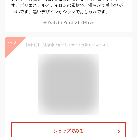
す。ポリエステルとナイロンの素材で、滑らかで着心地が
いいです。黒いデザインがシックでおしゃれです。
全てのおすすめコメント
(
1
件)
>
7
no.
【売れ筋】【あす楽ビキニ】スカート水着 レディース 2点セット カシュクール バックシャン ワイヤーあり 無地 シンプル パッド付き ホルターネック 小胸 バスト 盛れる 大人 ミセス セクシー かわいい クール 白 黒 赤 リボン
ショップでみる