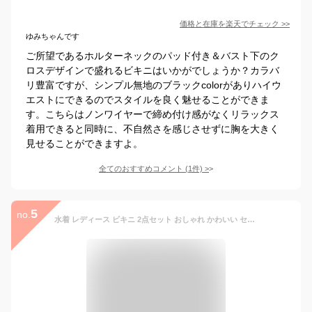
価格と在庫を
楽天
でチェック
>>
ゆみちゃんです
ご所望であるホルターネックのパッド付き＆バスト下のク
ロスデザインで盛れるビキニはいかがでしょうか？カラバ
リ豊富ですが、シンプル無地のブラックcolorがありハイウ
エストにできるのでスタイルを良く魅せることができま
す。こちらはノンワイヤーで締め付け感がなくリラックス
着用できると同時に、不自然さを感じさせずに胸を大きく
見せることができますよ。
全てのおすすめコメント
(
1
件)
>
5
no.
水着 レディース ビキニ 2点セット おしゃれ かわいい セクシー 2way ツイストデザイン 黒 白 無地 大人 バンドゥ 肩ひも ストラップ 取り外し可 ホルターネック 調節 ワイヤー パッド付き バスト 盛れる ギャザー ハイウエストショーツ お腹 カバーアップ 夏 海