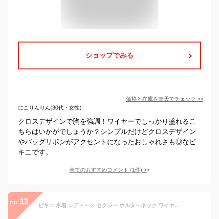
ショップでみる
価格と在庫を
楽天
でチェック
>>
にこりんりん(30代・女性)
クロスデザインで胸を強調！ワイヤーでしっかり盛れるこ
ちらはいかがでしょうか？シンプルだけどクロスデザイン
やバッグリボンがアクセントになったおしゃれさも◎なビ
キニです。
全てのおすすめコメント
(
1
件)
>
13
no.
ビキニ 水着 レディース セクシー ホルターネック ワイヤー入り ワイヤー パレオ パレオ付き 黒 白 3点セット タンキニ 個性 上下セット かわいい プール パッド ビーチ 海の日 温泉 ビーチ 沖縄 ビーチ 韓国 M L 2L df013t2t2t2/代引不可