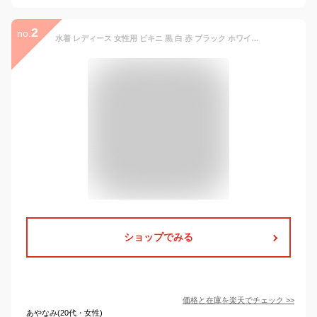
2
no.
水着 レディース 女性用 ビキニ 黒 白 赤 ブラック ホワイト レッド 送料無料 セパレート ホルターネック セクシー シンプル 人気 かわいい
ショップでみる
価格と在庫を
楽天
でチェック
>>
あやなみ(20代・女性)