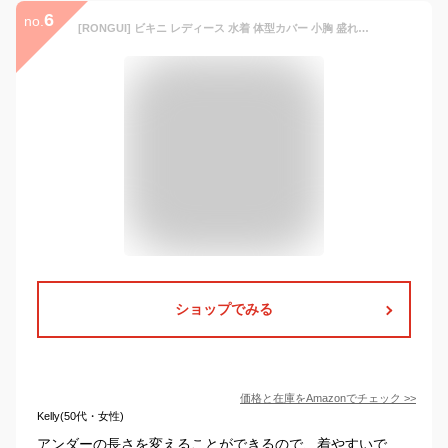
6
no.
[RONGUI] ビキニ レディース 水着 体型カバー 小胸 盛れる アンダー調整可 ホルターネック 胸パッド 見せブラ (JP, アルファベット, L, ブラック)
ショップでみる
価格と在庫を
Amazon
でチェック
>>
Kelly(50代・女性)
アンダーの長さを変えることができるので、着やすいで