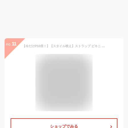
11
no.
【今だけP10倍！】【スタイル映え】ストラップ ビキニ 2点セット 水着 レディース ビキニ 黒 ブラック 水着 シンプル【エロくなりすぎない】ブラジリアン ビキニ おしゃれ 大人 セクシー 韓国 ホルターネック ワイヤー【FASHIONFAN®公式】
ショップでみる