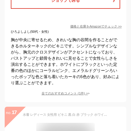
ショップでみる
価格と在庫を
Amazon
でチェック
>>
ひろよしよし(50代・女性)
胸が中央に寄せるため、きれいな胸の谷間を作ることがで
きるホルターネックのビキニです。シンプルなデザインな
がら、胸元のクロスデザインがアクセントになっており、
バストアップと鎖骨をきれいに見せることで女性らしさを
演出することができます。ホワイトにブラックといった定
番の色のほかにコーラルピンク、エメラルドグリーンろい
ったポップな色と落ち着いたカーキの5色があり、好みによ
り選ぶことができます。
全てのおすすめコメント
(
1
件)
>
17
no.
水着 レディース 女性用 ビキニ 黒 白 赤 ブラック ホワイト レッド 送料無料 セパレート ホルターネック セクシー シンプル 人気 かわいい