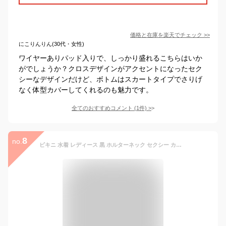
価格と在庫を
楽天
でチェック
>>
にこりんりん(30代・女性)
ワイヤーありパッド入りで、しっかり盛れるこちらはいか
がでしょうか？クロスデザインがアクセントになったセク
シーなデザインだけど、ボトムはスカートタイプでさりげ
なく体型カバーしてくれるのも魅力です。
全てのおすすめコメント
(
1
件)
>
8
no.
ビキニ 水着 レディース 黒 ホルターネック セクシー カッコイイ セパレート 水着 上下セット ハイレグ sexy ブラジリアン ブラック 無地