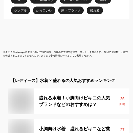
シンプル
かっこいい
黒・ブラック
盛れる
※
キテミヨ-kitemiyo-
に寄せられた投稿内容は、投稿者の主観的な感想・コメントを含みます。 投稿の信憑性・正確性
を保証することはできませんので、あくまで参考情報の一つとしてご利用ください。
【レディース】
水着 × 盛れる
の人気おすすめランキング
盛れる水着！小胸向けビキニの人気
36
ブランドなどのおすすめは？
回答
小胸向け水着｜盛れるビキニなど貧
27