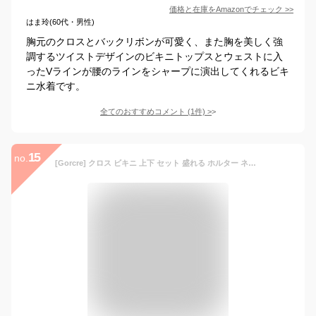
価格と在庫を
Amazon
でチェック
>>
はま玲(60代・男性)
胸元のクロスとバックリボンが可愛く、また胸を美しく強
調するツイストデザインのビキニトップスとウェストに入
ったVラインが腰のラインをシャープに演出してくれるビキ
ニ水着です。
全てのおすすめコメント
(
1
件)
>
15
no.
[Gorcre] クロス ビキニ 上下 セット 盛れる ホルター ネック V デザイン 水着 レディース (ブラック, M)