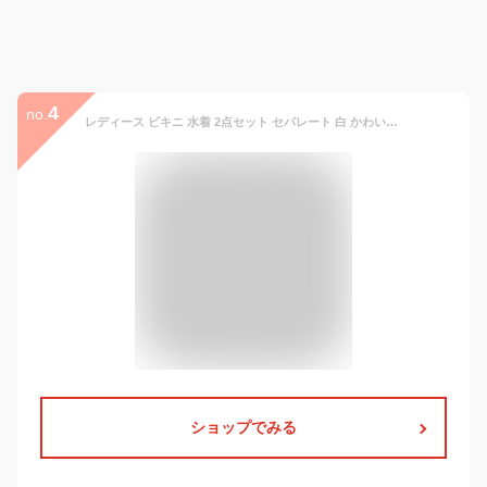
4
no.
レディース ビキニ 水着 2点セット セパレート 白 かわいい アースカラー ブラ バスト 黒 無地 リボン セクシー かわいい 三角ビキニ 流行 盛れる 体型カバー パッド付き ホルターネック 20代 30代 40代 ノンワイヤー
ショップでみる