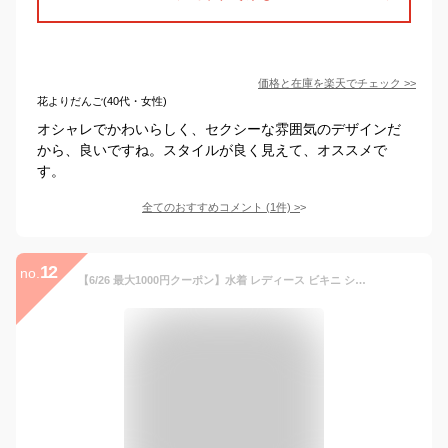
価格と在庫を
楽天
でチェック
>>
花よりだんご(40代・女性)
オシャレでかわいらしく、セクシーな雰囲気のデザインだ
から、良いですね。スタイルが良く見えて、オススメで
す。
全てのおすすめコメント
(
1
件)
>
12
no.
【6/26 最大1000円クーポン】水着 レディース ビキニ シンプル 盛れる セクシー 黒 おしゃれ 中学生 可愛い 高校 短パン 無地 体型カバー 人気 ホルターネック ぽっちゃり 小胸 カバー バスト 20代 30代 40代 オトナ女子 大人可愛い きれいめ 大人 ビキニセット