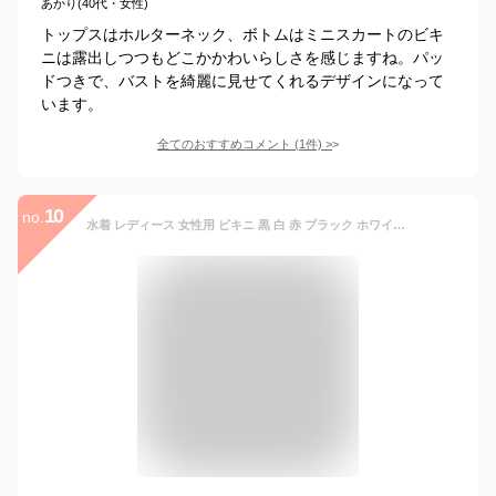
あかり(40代・女性)
トップスはホルターネック、ボトムはミニスカートのビキ
ニは露出しつつもどこかかわいらしさを感じますね。パッ
ドつきで、バストを綺麗に見せてくれるデザインになって
います。
全てのおすすめコメント
(
1
件)
>
10
no.
水着 レディース 女性用 ビキニ 黒 白 赤 ブラック ホワイト レッド 送料無料 セパレート ホルターネック セクシー シンプル 人気 かわいい