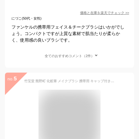
価格と在庫を
楽天
でチェック
>>
にづこ(50代・女性)
ファンケルの携帯用フェイス＆チークブラシはいかがでし
ょう。コンパクトですが上質な素材で肌当たりが柔らか
く、使用感の良いブラシです。
全てのおすすめコメント（2件）
5
no.
竹宝堂 熊野町 化粧筆 メイクブラシ 携帯用 キャップ付き スライド式 チークブラシ 山羊(粗光峰) EI-1 CH-3 シルバーピンク 頬紅用 パウダーブラシ フェイスブラシ 化粧ブラシ 持ち運び コンパクト make up brush [メール便可(200円)][優れものA]