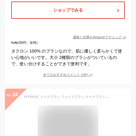
ショップでみる
価格と在庫を
Amazon
でチェック
>>
Kelly(50代・女性)
タクロン 100% のブラシなので、肌に優しく柔らかくて使
い心地がいいです。大小 2種類のブラシがついているの
で、使い分けすることができて便利です。
全てのおすすめコメント
(
1
件)
>
14
no.
YFFSFDC メイクブラシ フェイスブラシ チークブラシ 伸縮式 化粧筆 ファンデーションブラシ 多機能 携帯便利 パウダーブラシ（角刈り）