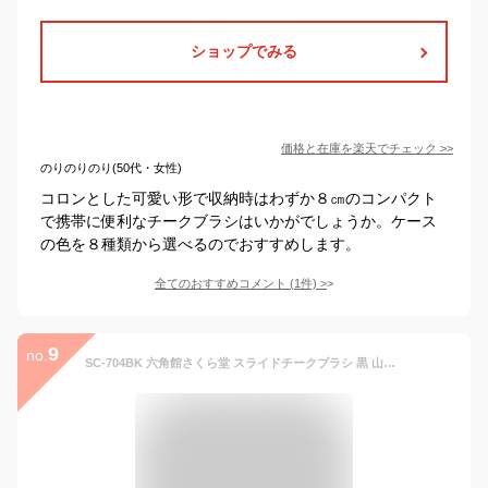
ショップでみる
価格と在庫を
楽天
でチェック
>>
のりのりのり(50代・女性)
コロンとした可愛い形で収納時はわずか８㎝のコンパクト
で携帯に便利なチークブラシはいかがでしょうか。ケース
の色を８種類から選べるのでおすすめします。
全てのおすすめコメント
(
1
件)
>
9
no.
SC-704BK 六角館さくら堂 スライドチークブラシ 黒 山羊毛100% シンプルなデザイン 便利なケース付き