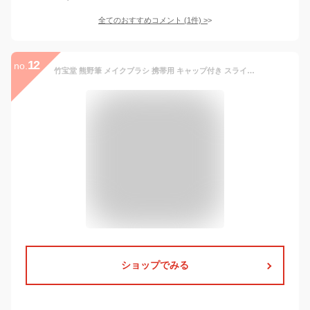
全てのおすすめコメント
(
1
件)
>
12
no.
竹宝堂 熊野筆 メイクブラシ 携帯用 キャップ付き スライド式 チークブラシ 山羊(細光峰) H-7 ブラック 丸型 頬紅用 コンパクトサイズ 化粧筆 熊野化粧筆 熊の筆 熊野ブラシ 広島県 熊野町 持ち運び コンパクト make up brush [メール便可(200円)][優れものA]
ショップでみる