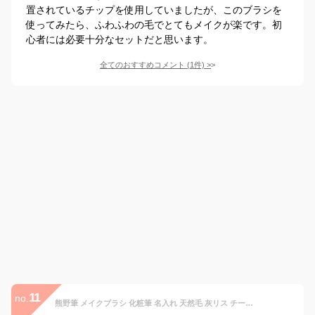
置されているチップを使用していましたが、このブラシを
使ってみたら、ふわふわの毛でとてもメイクが楽です。初
心者には必要十分なセットだと思います。
全てのおすすめコメント
(
1
件)
>
11
no.
熊野筆 メイクブラシ 化粧筆 名入れ 天然毛 灰リス チークブラシ パウダーブラシ フェイスブラシ『携帯用パウダーブラシ（灰リス＋山羊）』女性 プレゼント ギフト お洒落 可愛い 20代 30代 40代 50代 母の日 結婚祝 引き出物 引出物