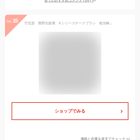
全てのおすすめコメント
(
1
件)
>
15
no.
竹宝堂 熊野化粧筆 Kシリーズチークブラシ 粗光峰 使用時：128(mm) 携帯時：72(mm) K-2
ショップでみる
価格と在庫を
楽天
でチェック
>>