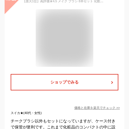
【楽天1位】高評価★4.5 メイク ブラシ 8本セット 化粧ブラシ ファンデーションブラシ アイシャドウチップ パウダー＆チークブラシ 化粧ポーチ付き 旅行 贈り物 最適 日常のお化粧 デイリーメイク メイク道具 メイクアップ コンパクト チクチクしない リノウル
ショップでみる
価格と在庫を
楽天
でチェック
>>
スイカ★(40代・女性)
チークブラシ以外もセットになっていますが、ケース付き
で保管が便利です。これまで化粧品のコンパクトの中に設