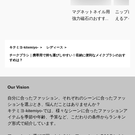
マグネットネイル用
ニップレ
強力磁石のおすすめ
えるアイ
は？
すめを教
い。
キテミヨ-kitemiyo-
レディース
チークブラシ｜携帯用で持ち運びしやすい！収納に便利なメイクブラシのおす
すめは？
Our Vision
自分に合ったファッション、それぞれのシーンに合ったファッ
ションを選ぶとき、悩んだことはありませんか？
キテミヨ-kitemiyo-では、様々なシーンに合ったファッションア
イテムを季節や年齢、予算など、こだわりの条件からランキン
グ形式で紹介しています。