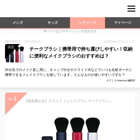
メンズ
キッズ
レディース
マイページ
本ページはプロモーションを含みます
最終更新日：2024/06/14
1344
View
22
コメント
決定
チークブラシ｜携帯用で持ち運びしやすい！収納
に便利なメイクブラシのおすすめは？
外出先でのメイク直し用に、キャップ付きやスライド式などでいつも化粧ポーチに
携帯できるフェイスブラシを探しています。どんなものが使いやすいですか？
キテミヨ-kitemiyo-編集部
1
no.
【現在黒のみ】スライド フェイスブラシ チークブラシ（CAPタイプ）《メール便・ネコポス対応 複数同梱可能》携帯に便利なスライドタイプでポーチを汚さず穂先を保護します【シルバー・ワイン廃番】