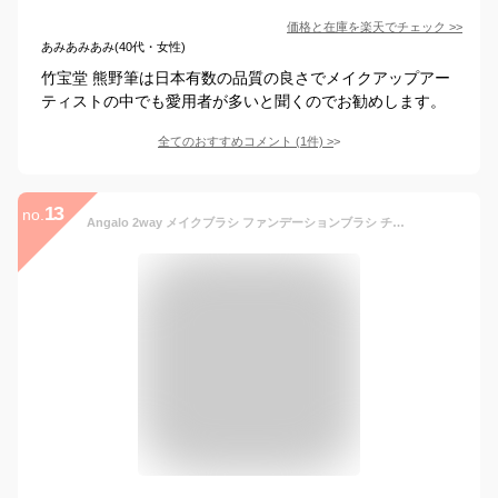
価格と在庫を
楽天
でチェック
>>
あみあみあみ(40代・女性)
竹宝堂 熊野筆は日本有数の品質の良さでメイクアップアー
ティストの中でも愛用者が多いと聞くのでお勧めします。
全てのおすすめコメント
(
1
件)
>
13
no.
Angalo 2way メイクブラシ ファンデーションブラシ チークブラシ 携帯用 化粧筆 高級 タクロン 100% 肌に優しい やわらかい 1本6役 洗える