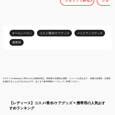
ショップでみる
ショッ
《メール便・ネコポス対
ークブラシ 山
応 複数同梱可能》携帯
ヤギ EI-3 CH
に便利なスライドタイプ
紅用 パウダ
でポーチを汚さず穂先を
ェイスブラシ
保護します【シルバー・
シ 旅行 外出
ワイン廃番】
ンパクト mak
brush [メー
オールシーズン
コスメ/香水/ケアグッズ
メイクアップグッズ
円)][優れもの
携帯用
※
キテミヨ-kitemiyo-
に寄せられた投稿内容は、投稿者の主観的な感想・コメントを含みます。 投稿の信憑性・正確性
を保証することはできませんので、あくまで参考情報の一つとしてご利用ください。
【レディース】
コスメ/香水/ケアグッズ × 携帯用
の人気おす
すめランキング