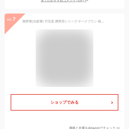
全てのおすすめコメント
(
1
件)
>
7
no.
熊野筆(化粧筆) 竹宝堂 携帯用シリーズ チークブラシ 粗光峰 K-2 メイクブラシ 銀 1個 (x 1)
ショップでみる
価格と在庫を
Amazon
でチェック
>>