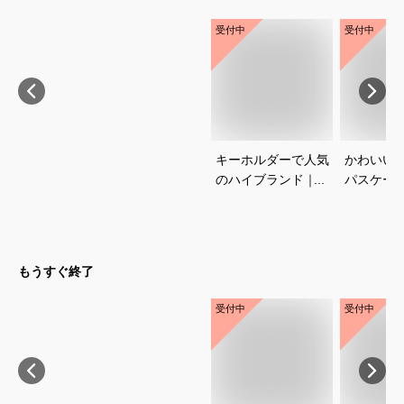
受付中
受付中
キーホルダーで人気
かわいい
のハイブランド｜プ
パスケー
レゼントに喜ばれる
めは？
おすすめは？
もうすぐ終了
受付中
受付中