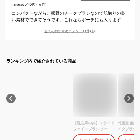
nanacoco(40代・女性)
コンパクトながら、熊野のチークブラシなので肌触りの良
い素材でできてそうです。これならポーチにも入ります
全てのおすすめコメント
(
1
件)
>
ランキング内で紹介されている商品
【現在黒のみ】スライド
竹宝堂 熊野町
フェイスブラシ チーク
イクブラシ 
ブラシ（CAPタイプ）
ップ付き ス