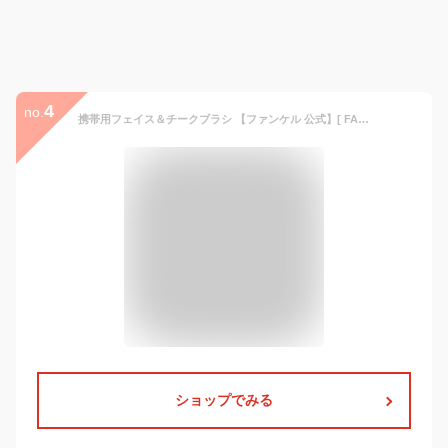
4
no.
携帯用フェイス＆チークブラシ 【ファンケル 公式】[ FANCL 化粧品 フェイスブラシ 携帯用 チークブラシ 携帯 メイクブラシ チーク ブラシ 持ち運び 化粧ブラシ パウダーブラシ メイク道具 化粧筆 小物 グッズ 筆 コスメ フェイスパウダーブラシ コンパクト フェイス ]
ショップでみる