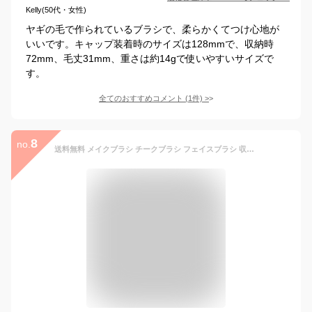
Kelly(50代・女性)
ヤギの毛で作られているブラシで、柔らかくてつけ心地が
いいです。キャップ装着時のサイズは128mmで、収納時
72mm、毛丈31mm、重さは約14gで使いやすいサイズで
す。
全てのおすすめコメント
(
1
件)
>
8
no.
送料無料 メイクブラシ チークブラシ フェイスブラシ 収納 携帯 化粧筆 コスメブラシ メイク雑貨 コスメグッズ メイク小物 メイク道具 持ち運び