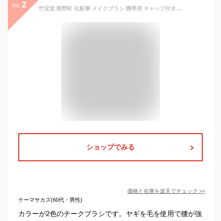
2
no.
竹宝堂 熊野町 化粧筆 メイクブラシ 携帯用 キャップ付き スライド式 チークブラシ 山羊(粗光峰) ヤギ EI-3 CH-5 CH-6 頬紅用 パウダーブラシ フェイスブラシ 化粧ブラシ 旅行 外出 持ち運び コンパクト make up brush [メール便可(200円)][優れものA]
ショップでみる
価格と在庫を
楽天
でチェック
>>
ケーマサカズ(60代・男性)
カラーが2色のチークブラシです。ヤギを毛を使用で腰が強