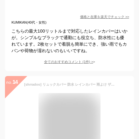
価格と在庫を
楽天
でチェック
>>
KUMIKAN(40代・女性)
こちらの最大100リットルまで対応したレインカバーはいか
が。シンプルなブラックで通勤にも役立ち、防水性にも優
れています。2枚セットで着脱も簡単にでき、強い雨でもカ
バンや荷物が濡れないのもいいですね。
全てのおすすめコメント
(
1
件)
>
14
no.
[shrradoo] リュックカバー 防水 レインカバー 雨よけ ザックカバー 強化210T素材 20L -80L 高輝度反射マーク 落下防止 収納袋付き (S)