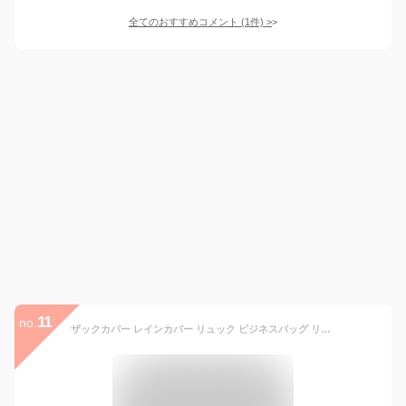
全てのおすすめコメント
(
1
件)
>
11
no.
ザックカバー レインカバー リュック ビジネスバッグ リュックカバー ランドセルカバー 完全防水 防水 撥水 通勤 通学 登山 反射材 自転車 雨よけ 計量 防災 バックパックカバー アウトドア 20L 25l 35L 40L 45l シンプル バッグ用レインカバー バイク