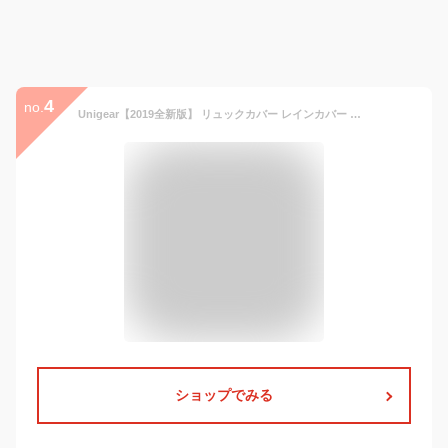
4
no.
Unigear【2019全新版】 リュックカバー レインカバー 雨よけ ザックカバー 防水カバー ２倍以上の防水 耐水压5000mm 夜間反射 アウトドア 通勤 通学 梅雨対策 収納袋一体化 超軽量 5カラー 5サイズ 15L-90L (M, ブラック)
ショップでみる