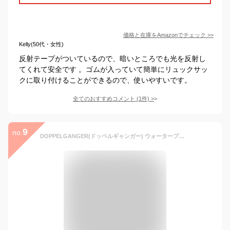
価格と在庫を
Amazon
でチェック
>>
Kelly(50代・女性)
反射テープがついているので、暗いところでも光を反射し
てくれて安全です 。ゴムが入っていて簡単にリュックサッ
クに取り付けることができるので、使いやすいです。
全てのおすすめコメント
(
1
件)
>
9
no.
DOPPELGANGER(ドッペルギャンガー) ウォータープルーフバッグカバー 対応サイズ~35リットル 耐水圧3000mm ポリエステル(裏面コーティング)生地 反射素材ロゴプリント バックパックレインカバー DRC165-BK