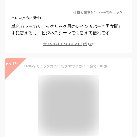
価格と在庫を
Amazon
でチェック
>>
クロス(50代・男性)
単色カラーのリュックサック用のレインカバーで男女問わ
ずに使えるし、ビジネスシーンでも使えて便利です。
全てのおすすめコメント
(
1
件)
>
19
no.
Frelaxy リュックカバー 防水 ザックカバー 強化210T素材 高輝度反射マーク 落下防止 収納袋 通勤 通学 梅雨対策 (三角型反射 ブラック, XL)