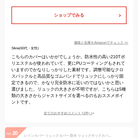
ショップでみる
価格と在庫を
Amazon
でチェック
>>
Silvia(60代・女性)
こちらのカバーはいかがでしょうか。防水性の高い210Tポ
リエステルが使われていて、更にPUコーティングもされて
いますのでかなりしっかりした素材です。調整可能なクロ
スバックルと高品質なゴムバンドでリュックにしっかり固
定できるので、かなり完全防水に近いのではないかと思い
選びました。リュックの大きさが不明ですが、こちらは5種
類の大きさからジャストサイズを選べるのもおススメポイ
ントです。
全てのおすすめコメント
(
1
件)
>
20
no.
レインカバー リュックカバー 防水 リュックサックカバー ザックカバー 雨用 反射材 完全防水 ベルト ブラック M