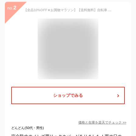
2
no.
【全品10%OFF★お買物マラソン】【送料無料】自転車 通学 完全防水 カバン カバー レインカバー バッグカバー リュックカバー 防水 雨 自転車カバー 前かごカバー カゴカバー 雨具 荷台 3way リュックサック 自転車通学 中学生 通勤 徒歩通学 防雪
ショップでみる
価格と在庫を
楽天
でチェック
>>
どんどん(50代・男性)