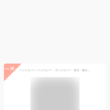
16
no.
パックカバー バックカバー ザックカバー 防水 耐水 透湿 3点固定 パッカブル 携帯 登山 山登り トレッキング 山行 キャンプ 自転車 サイクル ポタリング 通勤 通学 雨対策 豪雨対策 再帰反射 オンヨネ