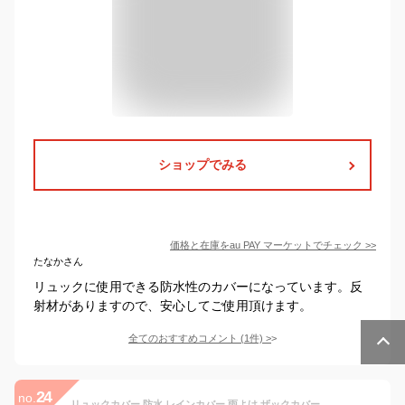
ショップでみる
価格と在庫を
au PAY マーケット
でチェック
>>
たなかさん
リュックに使用できる防水性のカバーになっています。反
射材がありますので、安心してご使用頂けます。
全てのおすすめコメント
(
1
件)
>
24
no.
リュックカバー 防水 レインカバー 雨よけ ザックカバー 6色 5サイズ(15-90L) 反射テープ クロスバックル 落下防止 2倍防水 収納袋付 Pruvansay