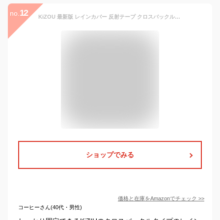
12
no.
KiZOU 最新版 レインカバー 反射テープ クロスバックル 4倍以上強力防水 風飛び防止 夜間安全 盗難防止 4サイズ ザック リュック カバー 収納袋付き
ショップでみる
価格と在庫を
Amazon
でチェック
>>
コーヒーさん(40代・男性)