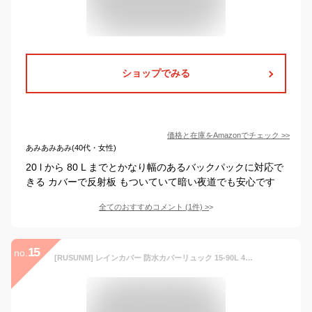
ショップでみる
価格と在庫を
Amazon
でチェック
>>
あみあみあみ(40代・女性)
20 l から 80 L までとかなり幅のあるバックパックに対応で
きる カバーで反射板 もついていて暗い夜道でも安心です
全てのおすすめコメント
(
1
件)
>
15
no.
[RUSUNM] レインカバー 防水カバーリュック 15-90L 4サイズ 7色 ２倍防水 耐水压5000mm サックカバー ドストッパー固定 夜間反射 収納袋付き (ブラック1枚, M(25L-45L) 1枚)