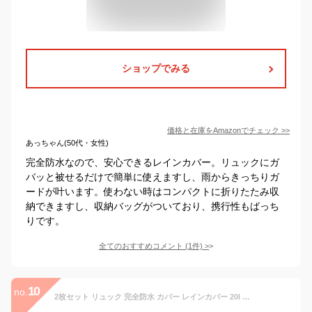
ショップでみる
価格と在庫を
Amazon
でチェック
>>
あっちゃん(50代・女性)
完全防水なので、安心できるレインカバー。リュックにガ
バッと被せるだけで簡単に使えますし、雨からきっちりガ
ードが叶います。使わない時はコンパクトに折りたたみ収
納できますし、収納バッグがついており、携行性もばっち
りです。
全てのおすすめコメント
(
1
件)
>
10
no.
2枚セット リュック 完全防水 カバー レインカバー 20l 防水 リュックサック 28l リュックカバー 雨よけ 登山 ザックカバー 15～100L対応可能 20l 通学 通勤 アウトドア 自転車 レインカバー バックパック リュック