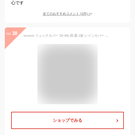
心です
全てのおすすめコメント
(
1
件)
>
18
no.
wumio リュックカバー 30-40L用 黒 1枚 レインカバー リュックサック 防水 通勤 通学 アウトドア キャンプ 登山 薄型 軽量 シンプル 雨よけ
ショップでみる