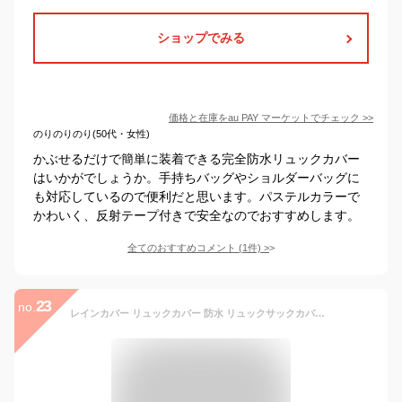
ショップでみる
価格と在庫を
au PAY マーケット
でチェック
>>
のりのりのり(50代・女性)
かぶせるだけで簡単に装着できる完全防水リュックカバー
はいかがでしょうか。手持ちバッグやショルダーバッグに
も対応しているので便利だと思います。パステルカラーで
かわいく、反射テープ付きで安全なのでおすすめします。
全てのおすすめコメント
(
1
件)
>
23
no.
レインカバー リュックカバー 防水 リュックサックカバー ザックカバー 雨用 反射材 完全防水 ベルト オレンジ M