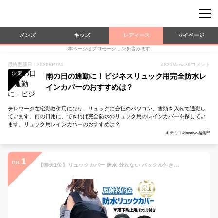
メンズ
キッズ
レディース
マイページ
本ページはプロモーションを含みます
最終更新日：2026/07/24
4821
View
36
コメント
決定
雨の日の通勤に！ビジネスリュック用完全防水レ
インカバーのおすすめは？
テレワーク在宅勤務併用になり、リュックに会社のパソコン、書類を入れて通勤し
ています。雨の日用に、できれば完全防水のリュック用のレインカバーを探してい
ます。リュック用レインカバーのおすすめは？
キテミヨ-kitemiyo-編集部
1
no.
【楽天1位】リュックカバー 防水 外れない バックル付き レインカバー 反射 無地 雨用 おしゃれ リュックサック ザックカバー バックパック 落下防止 大きめ 防水カバー 完全防水 鞄カバー 雨カバー 雨の日 アウトドア 送料無料