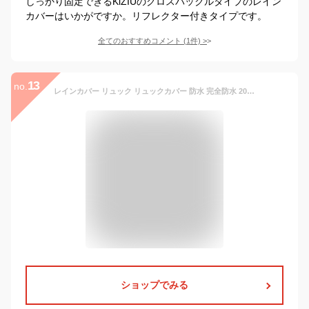
しっかり固定できるKiZIUのクロスバックルタイプのレイン
カバーはいかがですか。リフレクター付きタイプです。
全てのおすすめコメント
(
1
件)
>
13
no.
レインカバー リュック リュックカバー 防水 完全防水 20l 28l リュックサック カバー 2枚セット 15～100L対応可能 登山 雨よけ ザックカバー 20l 通学 通勤 アウトドア 自転車 レインカバー バックパック リュック 送料無料
ショップでみる