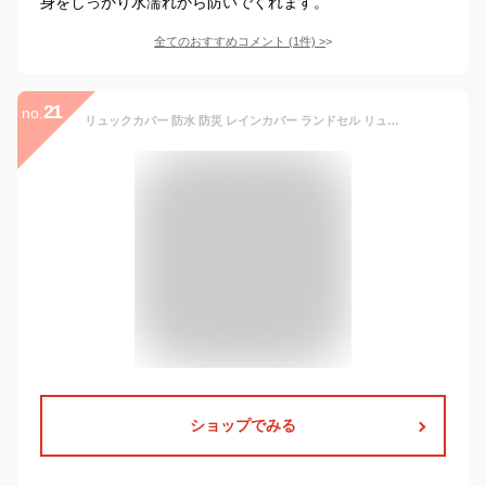
身をしっかり水濡れから防いでくれます。
全てのおすすめコメント
(
1
件)
>
21
no.
リュックカバー 防水 防災 レインカバー ランドセル リュック ザック カバー 雨よけ 自転車 バックパック レインカバー 菜種梅雨 梅雨対策 アウトドア 軽量 撥水 雨用 登山 通学 学校 コンパクト 防災グッズ 災害対策M
ショップでみる