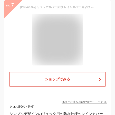
7
no.
[Pruvansay] リュックカバー 防水 レインカバー 雨よけ ザックカバー 6色 5サイズ(15-90L) 反射テープ クロスバックル 落下防止 2倍防水 収納袋付
ショップでみる
価格と在庫を
Amazon
でチェック
>>
クロス(50代・男性)
シンプルデザインのリュック用の防水仕様のレインカバー