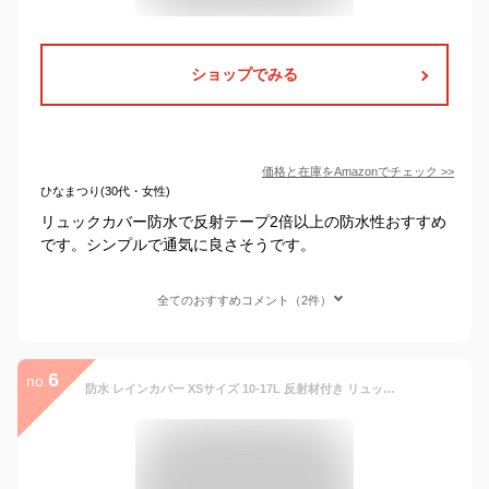
ショップでみる
価格と在庫を
Amazon
でチェック
>>
ひなまつり(30代・女性)
リュックカバー防水で反射テープ2倍以上の防水性おすすめ
です。シンプルで通気に良さそうです。
全てのおすすめコメント（2件）
6
no.
防水 レインカバー XSサイズ 10-17L 反射材付き リュック バッグ カバー 雨除け 自転車 登山 キャンプ アウトドア ◇ALW-Y812-XS【メール便】 | リュックカバー防水 完全防水 キャンプ用品 アウトドア用品 登山用品 レイン ラン 便利 グッズ 雨よけ 雨避け 雨よけカバー 雨