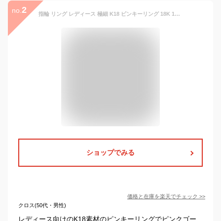
2
no.
指輪 リング レディース 極細 K18 ピンキーリング 18K 18金 ゴールド プラチナ ピン クゴールド ホワイトゴールド シンプル 華奢 細い 細め ペアリング GOLD PG WG Pt900 0号 - 20号 0.7mm幅 つやあり つや消し マット 重ね着け 女性 彼女 妻
ショップでみる
価格と在庫を
楽天
でチェック
>>
クロス(50代・男性)
レディース向けのK18素材のピンキーリングでピンクゴー