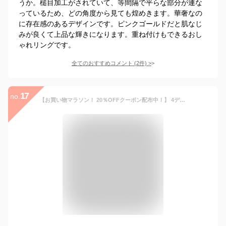
うか。槌目加工がされていて、等間隔で平らな部分が連な
っているため、どの角度から見ても煌めきます。華奢なの
に存在感のあるデザインです。ピンクゴールドだと肌なじ
みが良くて上品な輝きになります。重ね付けもできるおし
ゃれリングです。
全てのおすすめコメント
(
2
件)
>
17
no.
【お買い物マラソン！ 20％OFFクーポン配布中！】 4デザイン Fine Ring ピンクゴールド K18 K18pg 華奢リング シンプルリング 細リング 極細リング ペアリング 指輪 華奢 極細 細 18 地金 ペア ピンキー プレーン ストレート レディース リング プレゼント