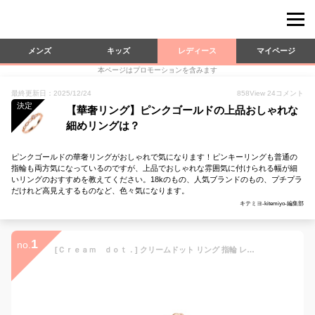
メンズ
キッズ
レディース
マイページ
本ページはプロモーションを含みます
最終更新日：2025/12/24
858
View
24
コメント
決定
【華奢リング】ピンクゴールドの上品おしゃれな
細めリングは？
ピンクゴールドの華奢リングがおしゃれで気になります！ピンキーリングも普通の
指輪も両方気になっているのですが、上品でおしゃれな雰囲気に付けられる幅が細
いリングのおすすめを教えてください。18kのもの、人気ブランドのもの、プチプラ
だけれど高見えするものなど、色々気になります。
キテミヨ-kitemiyo-編集部
1
no.
[Ｃｒｅａｍ ｄｏｔ．] クリームドット リング 指輪 レディース 人気 18kコーティング リング ピンキーリング アクセサリー ツイスト 一粒 ジルコニア ビジュー【Aタイプ：ピンクゴールド×3号(pinke)】