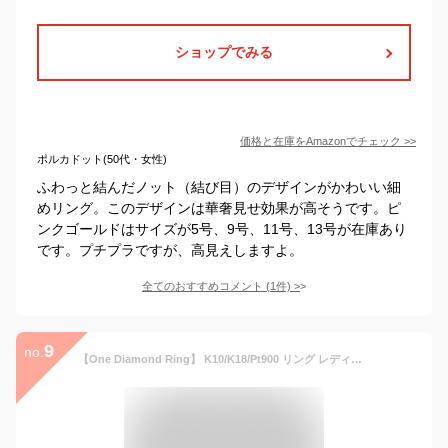
ショップでみる
価格と在庫を
Amazon
でチェック
>>
ポルカドット(50代・女性)
ふわっと結んだノット（結び目）のデザインがかわいい細
めリング。このデザインは華奢見せ効果が高そうです。ピ
ンクゴールドはサイズが5号、9号、11号、13号が在庫あり
です。プチプラですが、高見えしますよ。
全てのおすすめコメント
(
1
件)
>
9
no.
【One Diamond Ring】 K10/K18/Pt900 リング レディース 一粒ダイヤ 指輪 k18 18金 18k K10 10金 10k pt900 ゴールド ピンクゴールド ホワイトゴールド プラチナ 女性 大人 ダイヤモンド ダイアモンド 華奢 細身 細め 上品 シンプル 重ねづけ プレゼント ギフト