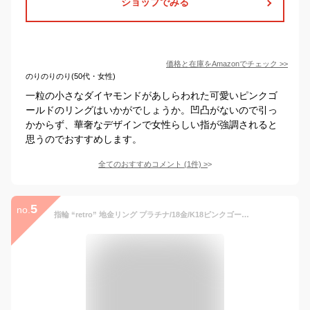
ショップでみる
価格と在庫を
Amazon
でチェック
>>
のりのりのり(50代・女性)
一粒の小さなダイヤモンドがあしらわれた可愛いピンクゴ
ールドのリングはいかがでしょうか。凹凸がないので引っ
かからず、華奢なデザインで女性らしい指が強調されると
思うのでおすすめします。
全てのおすすめコメント
(
1
件)
>
5
no.
指輪 “retro” 地金リング プラチナ/18金/K18ピンクゴールド 0号~20号 華奢 ピンキー レディース プレゼント ギフト