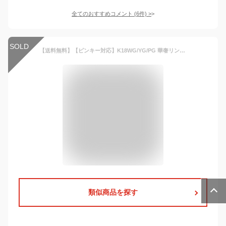
全てのおすすめコメント
(
6
件)
>
SOLD
【送料無料】【ピンキー対応】K18WG/YG/PG 華奢リング 地金リング 華奢 シンプル 人気 ジュエリー レディース 指輪 リング ピンクゴールド イエローゴールド ホワイトゴールド ギフト プレゼント ピンキー 重ねづけ お守り 18k 細身 極細 ファッションリング
類似商品を探す