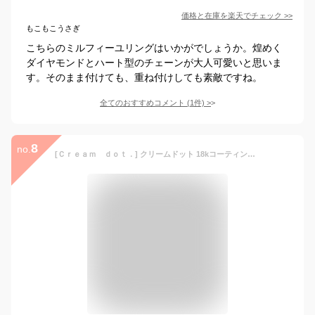
価格と在庫を
楽天
でチェック
>>
もこもこうさぎ
こちらのミルフィーユリングはいかがでしょうか。煌めく
ダイヤモンドとハート型のチェーンが大人可愛いと思いま
す。そのまま付けても、重ね付けしても素敵ですね。
全てのおすすめコメント
(
1
件)
>
8
no.
[Ｃｒｅａｍ ｄｏｔ．] クリームドット 18kコーティング リング ピンキーリング ノット 結び目 重ね着け 細身 リング キュービックジルコニア 【ピンクゴールド×11号】