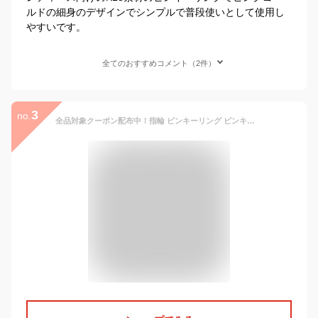
ルドの細身のデザインでシンプルで普段使いとして使用し
やすいです。
全てのおすすめコメント（2件）
3
no.
全品対象クーポン配布中！指輪 ピンキーリング ピンキー リング アラベスク 4号 5号 10号 11号 唐草 唐草模様 ゴールド シルバー ピンクゴールド 大人 レディース 誕生日 かわいい おしゃれ 細身 華奢 Luxury's シンプル プレゼント ギフト