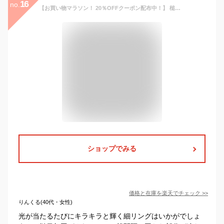
16
no.
【お買い物マラソン！ 20％OFFクーポン配布中！】 槌目 Fine Ring 18金 プラチナ ピンクゴールド 指輪 シンプルリング 槌目リング 華奢リング 極細リング 細リング ペアリング K18 Pt900 K18pg シンプル レディース 槌目 華奢 極細 ピンキー プレゼント
ショップでみる
価格と在庫を
楽天
でチェック
>>
りんくる(40代・女性)
光が当たるたびにキラキラと輝く細リングはいかがでしょ