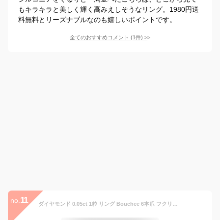
もキラキラと美しく輝く高みえしそうなリング。1980円送
料無料とリーズナブルなのも嬉しいポイントです。
全てのおすすめコメント
(
1
件)
>
11
no.
ダイヤモンド 0.05ct 1粒 リング Bouchee 6本爪 フクリン 指輪 K18 18金 18K K10 10金 10K あす楽 | ピンクゴールド イエローゴールド 1石 一粒 シンプル 華奢 細いリング 重ね付け プレゼント ギフト 誕生日 誕生石 新春 金属アレルギー 安心 重ねづけ ダイヤリング