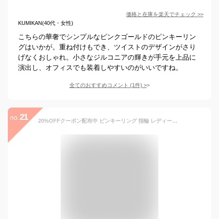
価格と在庫を
楽天
でチェック
>>
KUMIKAN(40代・女性)
こちらの華奢でシンプルなピンクゴールドのピンキーリン
グはいかが。重ね付けもでき、ツイストのデザインがさり
げなくおしゃれ。小さなジルコニアの輝きが手元を上品に
演出し、オフィスでも装着しやすいのがいいですね。
全てのおすすめコメント
(
1
件)
>
21
no.
20%OFFクーポン配布中 ピンキーリング 指輪 レディース 10k -1号 0号 1号 2号 3号 4号 5号 6号 7号 8号 9号 10号 11号 12号 13号 14号 15号 大きいサイズ 華奢 シンプル 二連 10金 k10 金属アレルギー イエローゴールド ピンクゴールド ピンキー 即日発送