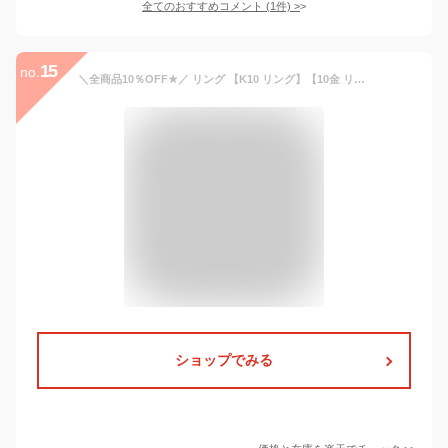
全てのおすすめコメント
(
1
件)
>
15
no.
＼全商品10％OFF★／ リング 【K10 リング】【10金 リング】 金属アレルギー 【金アレ】 K10指輪 10金指輪 華奢リング ピンキーリング 地金リング 細目リング リング シンプル 華奢 細身 細い ゴールド ピンクゴールド ホワイトゴールド リング プレゼント 誕生日
ショップでみる