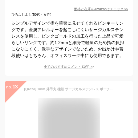
価格と在庫を
Amazon
でチェック
>>
ひろよしよし(50代・女性)
シンプルデザインで指を華奢に見せてくれるピンキーリン
グです。金属アレルギーを起こしにくいサージカルステン
レスを使用し、ピンクゴールドの加工を行った上品で可愛
らしいリングです。約1.2mmと細身で軽量のため指の負担
になりにくく、派手なデザインでないため、お出かけや普
段使いはもちろん、オフィスワーク中にも使用できます。
全てのおすすめコメント
(
1
件)
>
13
no.
[Qroza] 1mm 外甲丸 極細 サージカルステンレス ポーチ プレゼント 重ね付けに最適 指輪 リング レディース シンプル 華奢 ピンキーリング【ピンクゴールド／14号】