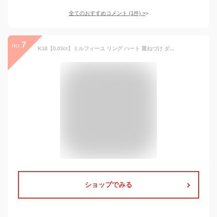
全てのおすすめコメント
(
1
件)
>
7
no.
K18【0.03ct】ミルフィーユ リング ハート 重ねづけ ダイヤモンド ファッション ダイヤ アクセサリー レディース 指輪 ホワイトゴールド ピンクゴールド イエローゴールド 18金 18k 細め 華奢 品質保証書 ギフト 母の日 プレゼント 彼女用 妻用 クリスマス
ショップでみる