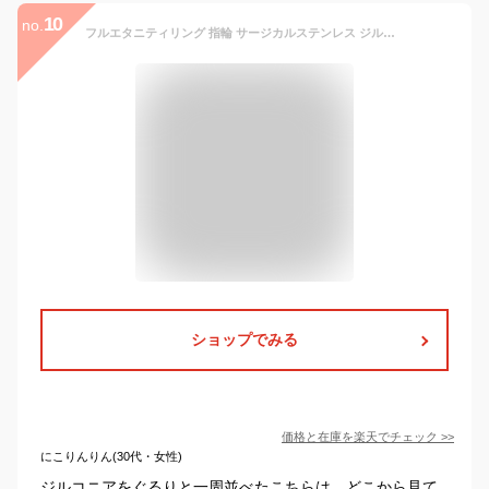
10
no.
フルエタニティリング 指輪 サージカルステンレス ジルコニア 極細 1mm フルエタニティ リング 金属アレルギー レディース 女性 上品 7号 9号 11号 14号 16号 19号 関節リング キラキラ 送料無料 かわいい 細い 華奢 ピンクゴールド
ショップでみる
価格と在庫を
楽天
でチェック
>>
にこりんりん(30代・女性)
ジルコニアをぐるりと一周並べたこちらは、どこから見て