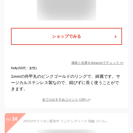
ショップでみる
価格と在庫を
Amazon
でチェック
>>
Kelly(50代・女性)
1mmの外甲丸のピンクゴールドのリングで、綺麗です。サ
ージカルステンレス製なので、錆びずに長く使うことがで
きます。
全てのおすすめコメント
(
1
件)
>
14
no.
20%OFFクーポン配布中 リング レディース 指輪 ゴールド ダイヤ 10金 ダイヤモンド 1号 2号 3号 4号 5号 6号 7号 8号 9号 10号 11号 12号 13号 15号 ピンクゴールド 金属アレルギー ニッケルフリー K10 華奢 極細リング おしゃれ かわいい 即日発送 あす楽