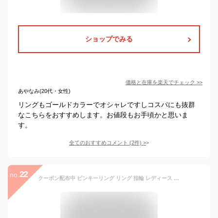
ショップでみる
価格と在庫を
楽天
でチェック
>>
あやなみ(20代・女性)
リングもゴールドカラーでオシャレですしコスパにも抜群
なこちらをおすすめします。お値段もお手頃かと思いま
す。
全てのおすすめコメント
(
2
件)
>
22
no.
クーポン配布中 ピンキーリング リング 指輪 レディース 10k 0号 1号 2号 3号 4号 5号 6号 7号 8号 9号 10号 11号 12号 13号 15号 大きいサイズ 金属アレルギー ニッケルフリー シンプル 華奢 イエローゴールド ピンクゴールド ホワイトゴールド 即日発送