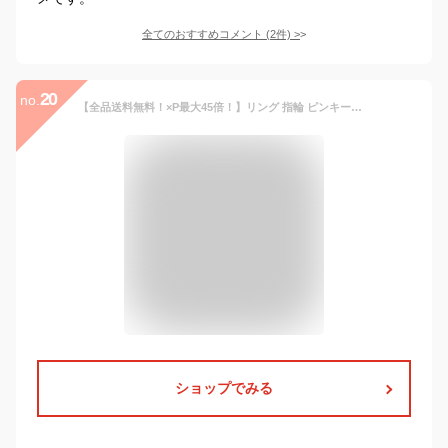
全てのおすすめコメント
(
2
件)
>
20
no.
【全品送料無料！×P最大45倍！】リング 指輪 ピンキーリング アクセサリー ビジュー ツイスト 小粒 重ねづけ 細 大人 上品 華奢 シンプル 5号 17号 結婚式 お呼ばれ ゴールド シルバー ピンクゴールド
ショップでみる