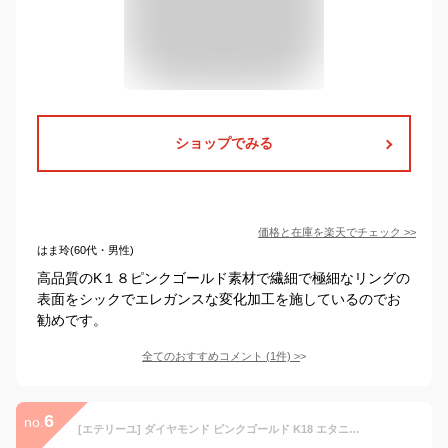
ショップでみる
価格と在庫を
楽天
でチェック
>>
はま玲(60代・男性)
高品質のK１８ピンクゴールド素材で繊細で極細なリングの
表面をシックでエレガンスな変化加工を施しているのでお
勧めです。
全てのおすすめコメント
(
1
件)
>
6
no.
[エテリーユ] ダイヤモンド ピンクゴールド K18 エタニティ ハーフエタニティ 重ねづけ 華奢 リング 指輪 レディース 9号