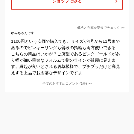
ショップでみる
価格と在庫を
楽天
でチェック
>>
ゆみちゃんです
1100円という安価で購入でき、サイズが4号から11号まで
あるのでピンキーリングも普段の指輪も両方使いできる、
こちらの商品はいかが？ご所望であるピンクゴールドがあ
り幅が細い華奢なフォルムで指のラインが綺麗に見えま
す。縁起が良いとされる唐草模様で、プチプラだけど高見
えする上品でお洒落なデザインですよ
全てのおすすめコメント
(
1
件)
>