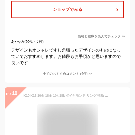
ショップでみる
価格と在庫を
楽天
でチェック
>>
あやなみ(20代・女性)
デザインもオシャレですし角張ったデザインのものになっ
ていておすすめします。お値段もお手頃かと思いますので
良いです
全てのおすすめコメント
(
4
件)
>
18
no.
K10 K18 10金 18金 10k 18k ダイヤモンド リング 指輪 レディース ゴールド 極細 人気 ピンクゴールド 重ね付け 3石 デザイン 4月誕生石 天然石 華奢 シンプル おしゃれ ダイヤリング 細い 指 ファッションリング プレゼント 人気 ギフト 贈り物