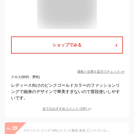
ショップでみる
価格と在庫を
楽天
でチェック
>>
クロス(50代・男性)
レディース向けのピンクゴールドカラーのファッションリ
ングで細身のデザインで華美すぎないので普段使いしやす
いです。
全てのおすすめコメント
(
2
件)
>
19
no.
ステンレス リング (49) (メイン) 銀色 金色 ピンクゴールド サージカルステンレス製 316L メンズ レディース 送料無料 アクセサリー プチプライス ユニセックス 極細 華奢 細め ピンキーリング キラキラ シンプル かわいい ピンキーリング 細め