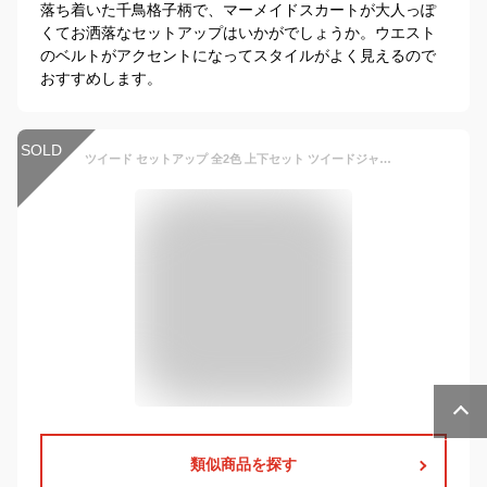
落ち着いた千鳥格子柄で、マーメイドスカートが大人っぽ
くてお洒落なセットアップはいかがでしょうか。ウエスト
のベルトがアクセントになってスタイルがよく見えるので
おすすめします。
SOLD
ツイード セットアップ 全2色 上下セット ツイードジャケット ロングスカート ゴールドボタン 秋アウター 大人カジュアル きれいめ デイリー おしゃれ 大きいサイズ 上品 フォーマル セレモニー ビジネス 通勤 オフィス 成人式 二次会 春 秋 冬 レディース【jk8600037】
類似商品を探す