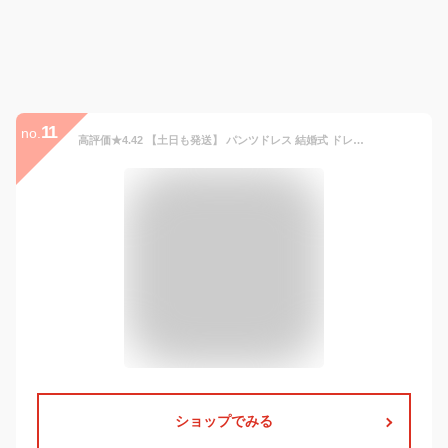
11
no.
高評価★4.42 【土日も発送】 パンツドレス 結婚式 ドレス セットアップ オールインワン ワイドパンツドレス サロペット オーバーオール お呼ばれ 体型カバー フォーマル 大きいサイズ パーティー 披露宴 二次会 20代 30代 40代 50代 綺麗 大人可愛い 演奏会用ドレス
ショップでみる