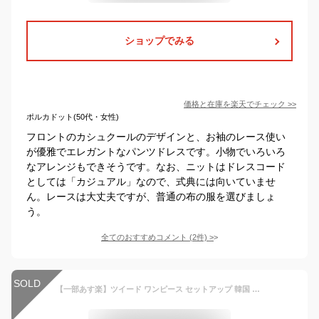
ショップでみる
価格と在庫を
楽天
でチェック
>>
ポルカドット(50代・女性)
フロントのカシュクールのデザインと、お袖のレース使い
が優雅でエレガントなパンツドレスです。小物でいろいろ
なアレンジもできそうです。なお、ニットはドレスコード
としては「カジュアル」なので、式典には向いていませ
ん。レースは大丈夫ですが、普通の布の服を選びましょ
う。
全てのおすすめコメント
(
2
件)
>
SOLD
【一部あす楽】ツイード ワンピース セットアップ 韓国 ジャケット 七五三 ママ おしゃれ 母親 服装 親 スーツ 同窓会ドレス 卒業式 入学式 卒園式 入園式 成人式 セレモニーワンピース 春 秋 冬 長袖 レディース ジャンパースカート ジャンスカ パール ピンク 80年代風