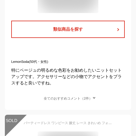
類似商品を探す
LemonSoda(50代・女性)
特にベージュの明るめな色彩をお勧めしたいニットセット
アップです。アクセサリーなどの小物でアクセントをプラ
スすると良いですね。
全てのおすすめコメント（2件）
SOLD
パーティードレス ワンピース 膝丈 レース きれいめ フォーマル お呼ばれ 同窓会 謝恩会 20代 30代 大きいサイズ 二次会 成人式 入学式 卒業式