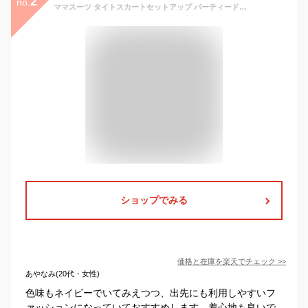
2
no.
ママスーツ タイトスカートセットアップ パーティードレス 結婚式 フォーマル セレモニー 七五三 お宮参り 入学式 卒業式 きれいめ 上品 50代 40代 30代 ミセス レディース オケージョン 春秋 親族 母親 服装 女性 オフィスカジュアル 通勤 即日発送 プレゼント ギフト
ショップでみる
価格と在庫を
楽天
でチェック
>>
あやなみ(20代・女性)
色味もネイビーでいてみえつつ、出先にも利用しやすいフ
ァッションになっていておすすめします。着心地も良いで