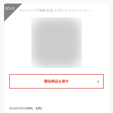
SOLD
セットアップ 千鳥柄 全2色 上下セット ジャケット マーメイドスカート 秋アウター アシンメトリー きれいめ ガーリー 好印象 デイリー おしゃれ 大きいサイズ エレガント フォーマル セレモニー ビジネス 通勤 オフィス 成人式 二次会 春 秋 冬 レディース【jk8600032】
類似商品を探す
のりのりのり(50代・女性)