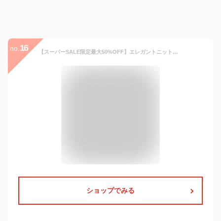
16
no.
【スーパーSALE限定最大50%OFF】エレガントニットジャケットとスカートセット レディース セットアップ 2点セット 結婚式 フォーマルフェミニン きれいめ 春 秋 冬 エレガント おしゃれ 大人 謝恩会 二次会 お呼ばれ 成人式 入学式 春物 40代 50代 60代
ショップでみる