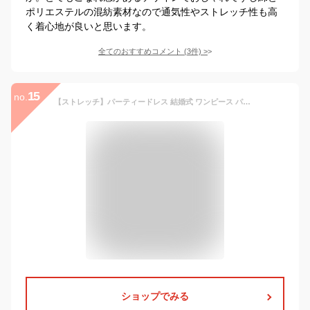
ポリエステルの混紡素材なので通気性やストレッチ性も高
く着心地が良いと思います。
全てのおすすめコメント
(
3
件)
>
15
no.
【ストレッチ】パーティードレス 結婚式 ワンピース パンツドレス パンツスタイル オールインワン コンビネゾン 二次会 披露宴 上品 50代 40代 30代 セレモニー フォーマル ミセス レディース 袖あり 親族 母親 女性 体型カバー 即日発送 プレゼント ギフト
ショップでみる