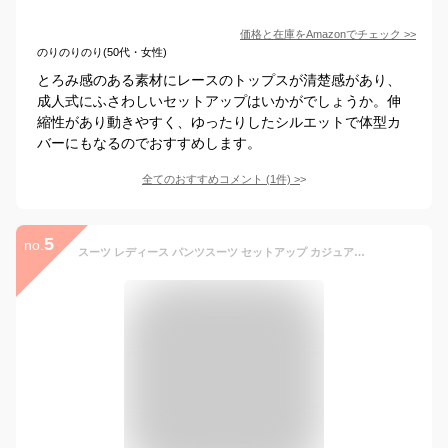
価格と在庫を
Amazon
でチェック
>>
のりのりのり(50代・女性)
とろみ感のある素材にレースのトップスが清楚感があり、
成人式にふさわしいセットアップはいかがでしょうか。伸
縮性があり動きやすく、ゆったりしたシルエットで体型カ
バーにもなるのでおすすめします。
全てのおすすめコメント
(
1
件)
>
5
no.
スーツ レディース パンツスーツ セットアップ カジュアル ビジネススーツ 面接 オフィス リクルート 成人式 春秋冬 卒業式 入学式 入園式 卒園式 ママ 母 母親 親 七五三 通勤 OL 女性 仕事 ジャケット 大きいサイズ XS S M L XL 2XL 3XL 黒 グレー dg106x1x1t2