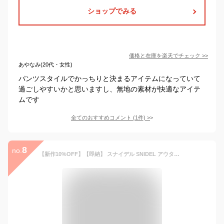
ショップでみる
価格と在庫を
楽天
でチェック
>>
あやなみ(20代・女性)
パンツスタイルでかっちりと決まるアイテムになっていて
過ごしやすいかと思いますし、無地の素材が快適なアイテ
ムです
全てのおすすめコメント
(
1
件)
>
8
no.
【新作10%OFF】【即納】 スナイデル SNIDEL アウター 25秋冬 オーバーサイズウールジャケット ミドル丈 長袖 セットアップ swfo254178 swfj254160