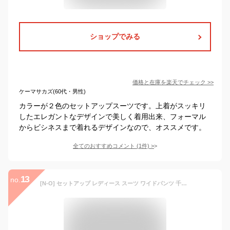
ショップでみる
価格と在庫を
楽天
でチェック
>>
ケーマサカズ(60代・男性)
カラーが２色のセットアップスーツです。上着がスッキリ
したエレガントなデザインで美しく着用出来、フォーマル
からビシネスまで着れるデザインなので、オススメです。
全てのおすすめコメント
(
1
件)
>
13
no.
[N-O] セットアップ レディース スーツ ワイドパンツ 千鳥格子 ハイウエスト 九分丈 ジャケット ノーカラー 長袖 大きいサイズ 着痩せ 結婚式 卒業式通勤 フォーマル 秋 冬 ２点セット (チェック柄, S)