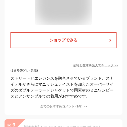
ショップでみる
価格と在庫を
楽天
でチェック
>>
はま玲(60代・男性)
ストリートとエレガンスを融合させているブランド、スナ
イデルがさらにマニッシュテイストを加えたオーバーサイ
ズのダブルテーラードジャケットで同素材のミニワンピー
スとアンサンブルでの着用がおすすめです。
全てのおすすめコメント
(
1
件)
>
9
no.
【送料無料】レディース パンツスーツ スーツ 3点セット ジャケット+パンツ+ベスト チェック柄 セットアップ パンツセット おしゃれ カジュアル 着痩せ 二次会 お呼ばれ 通勤 OL オフィス リクルート 就活 フォーマル セレモニー ビジネススーツ 発表会 成人式 卒業式 制服