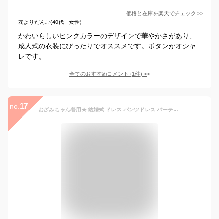
価格と在庫を
楽天
でチェック
>>
花よりだんご(40代・女性)
かわいらしいピンクカラーのデザインで華やかさがあり、
成人式の衣装にぴったりでオススメです。ボタンがオシャ
レです。
全てのおすすめコメント
(
1
件)
>
17
no.
おざみちゃん着用★ 結婚式 ドレス パンツドレス パーティードレス 大きいサイズ セットアップ フォーマル 披露宴 二次会 ママ 入学式 卒業式 入園式 発表会 お呼ばれ 20代 30代 40代 秋 冬 韓国 袖あり 小柄 レース レディース 成人式