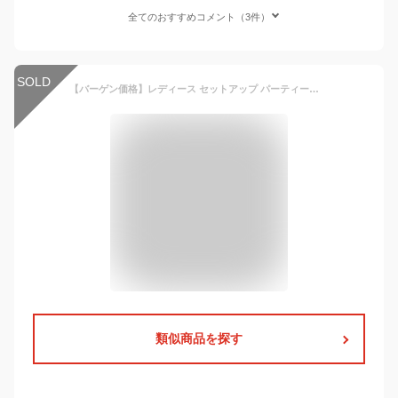
全てのおすすめコメント（3件）
SOLD
【バーゲン価格】レディース セットアップ パーティードレス 結婚式 お呼ばれ ワンピース ブラウス フレアスカート セレモニー フォーマル ママスーツ 七五三 お宮参り 卒業式 入学式 ミセス 上品 きれいめ 親族 母親 女性 服装 大きいサイズ 即日発送 プレゼント ギフト
類似商品を探す