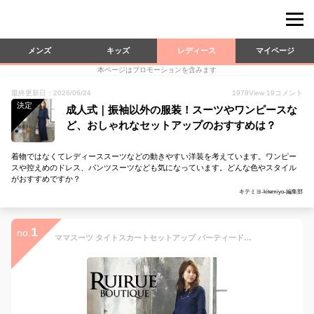
メンズ
キッズ
レディース
マイページ
本ページはプロモーションを含みます
最終更新日：2026/06/24
1978
View
19
コメント
決定
成人式｜振袖以外の服装！スーツやワンピースな
ど、おしゃれなセットアップのおすすめは？
着物ではなくてレディーススーツなどの動きやすい洋装を考えています。ワンピー
スや控えめのドレス、パンツスーツなども気になっています。どんな色やスタイル
がおすすめですか？
キテミヨ-kitemiyo-編集部
1
no.
ママスーツ タイトスカートセットアップ パーティードレス 結婚式 フォーマル セレモニー 七五三 お宮参り 入学式 卒業式 きれいめ 上品 50代 40代 30代 ミセス レディース 春秋 親族 母親 服装 女性 オフィスカジュアル 通勤 即日発送 プレゼント ギフト