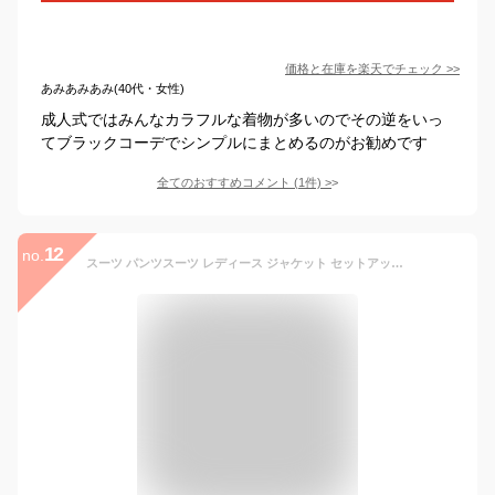
価格と在庫を
楽天
でチェック
>>
あみあみあみ(40代・女性)
成人式ではみんなカラフルな着物が多いのでその逆をいっ
てブラックコーデでシンプルにまとめるのがお勧めです
全てのおすすめコメント
(
1
件)
>
12
no.
スーツ パンツスーツ レディース ジャケット セットアップ 2点セット 単品 ビジネススーツ オフィス セレモニースーツ 事務服 制服 通勤 オフィス フォーマル スーツ 大人 上品 エレガント 大きいサイズ OL 企業