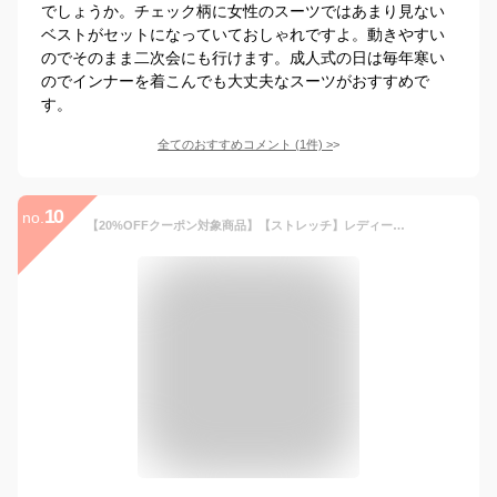
でしょうか。チェック柄に女性のスーツではあまり見ない
ベストがセットになっていておしゃれですよ。動きやすい
のでそのまま二次会にも行けます。成人式の日は毎年寒い
のでインナーを着こんでも大丈夫なスーツがおすすめで
す。
全てのおすすめコメント
(
1
件)
>
10
no.
【20%OFFクーポン対象商品】【ストレッチ】レディース セットアップ 結婚式 お呼ばれ パーティー ママスーツ パンツスーツ パンツドレス セレモニー フォーマルスーツ 七五三 卒業式 入学式 入園式 お宮参り ミセス 50代 40代 30代 上品 きれいめ 母親 大きいサイズ 即日発送