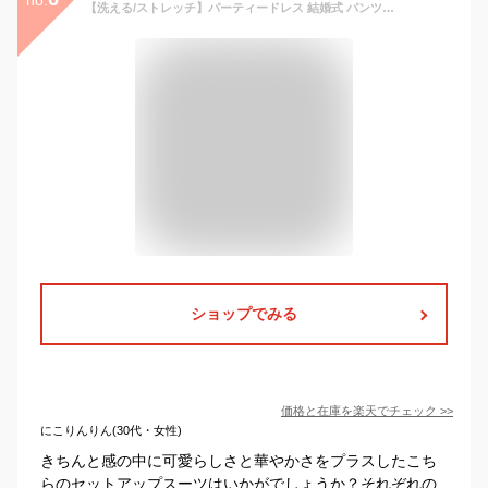
【洗える/ストレッチ】パーティードレス 結婚式 パンツドレス パンツスタイル セットアップ 2点セット ワイドパンツ 二次会 披露宴 上品 50代 40代 30代 セレモニー フォーマル ミセス レディース 袖あり 親族 母親 女性 体型カバー 即日発送 プレゼント ルイルエブティック
ショップでみる
価格と在庫を
楽天
でチェック
>>
にこりんりん(30代・女性)
きちんと感の中に可愛らしさと華やかさをプラスしたこち
らのセットアップスーツはいかがでしょうか？それぞれの