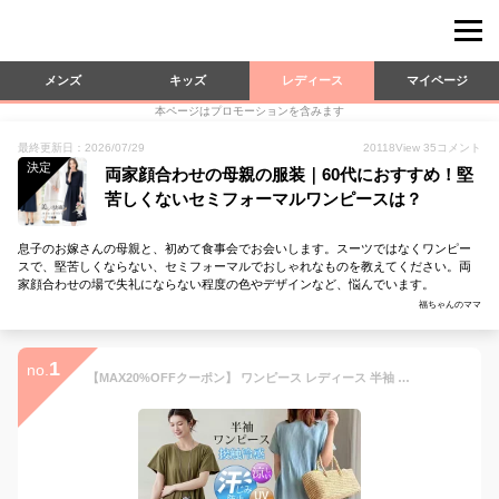
メンズ
キッズ
レディース
マイページ
本ページはプロモーションを含みます
最終更新日：2026/07/29
20118
View
35
コメント
決定
両家顔合わせの母親の服装｜60代におすすめ！堅
苦しくないセミフォーマルワンピースは？
息子のお嫁さんの母親と、初めて食事会でお会いします。スーツではなくワンピー
スで、堅苦しくならない、セミフォーマルでおしゃれなものを教えてください。両
家顔合わせの場で失礼にならない程度の色やデザインなど、悩んでいます。
福ちゃんのママ
1
no.
【MAX20%OFFクーポン】 ワンピース レディース 半袖 ロングワンピース マキシワンピース 接触冷感 UVカット 汗ジミ防止 プリーツ ボヘミアン 日焼け止め 体型カバー 大人可愛い 綿麻 リネン ゆったり きれいめ 低身長 春夏 30代 40代 50代 黒 紺 青 S M L LL 3L smart-shop