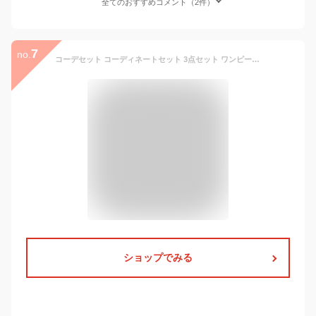
全てのおすすめコメント（2件）
7
no.
コーデセット コーディネートセット 3点セット ワンピース ジャケット ネックレス Iラインワンピ ワンピース ツイードジャケット きれいめ 大人かわいい マタニティ フォーマル 卒業式 入学式 卒園式 入園式 発表会 七五三 オケージョン お宮参り 二次会 結婚式 30代 40代
ショップでみる