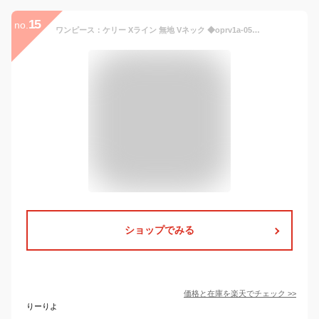
15
no.
ワンピース：ケリー Xライン 無地 Vネック ◆oprv1a-050001 きれいめ 30代 40代 50代 着やせ 大人 上品 エレガント 大きいサイズ トールサイズありタイトワンピース ジャージー オフィス カジュアル 卒業式 入学式 セレモニー 婚活 結婚式 ミモレ丈 七分袖 春 秋冬
ショップでみる
価格と在庫を
楽天
でチェック
>>
りーりよ