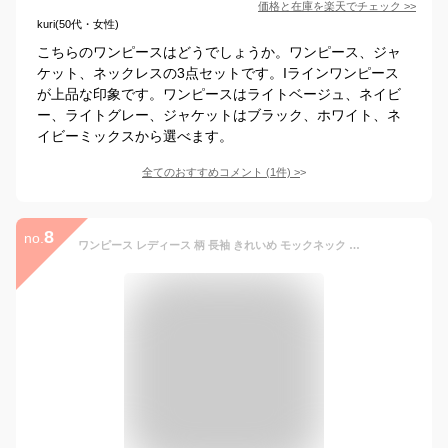
価格と在庫を
楽天
でチェック
>>
kuri(50代・女性)
こちらのワンピースはどうでしょうか。ワンピース、ジャ
ケット、ネックレスの3点セットです。Iラインワンピース
が上品な印象です。ワンピースはライトベージュ、ネイビ
ー、ライトグレー、ジャケットはブラック、ホワイト、ネ
イビーミックスから選べます。
全てのおすすめコメント
(
1
件)
>
8
no.
ワンピース レディース 柄 長袖 きれいめ モックネック ハイネック ミモレ丈 ロングワンピース 上品 エレガント 韓国ワンピース 春 長袖 ママ 服 母 プリーツワンピース ゆったり 体型カバー フォーマル 結婚式 カジュアル 着やせ おしゃれ 秋