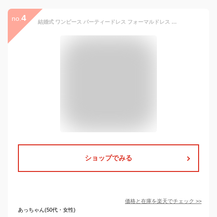
4
no.
結婚式 ワンピース パーティードレス フォーマルドレス 50代 ドレス ロング丈 親族 セレモニー ロング フォーマル 大きいサイズ 大きい ネイビー ロングドレス 袖あり 演奏会 卒業式 入学式 服装 成人式 同窓会 レース お呼ばれ ミセス 20代 30代 40代 60代 ママ 冬 秋 春 夏
ショップでみる
価格と在庫を
楽天
でチェック
>>
あっちゃん(50代・女性)