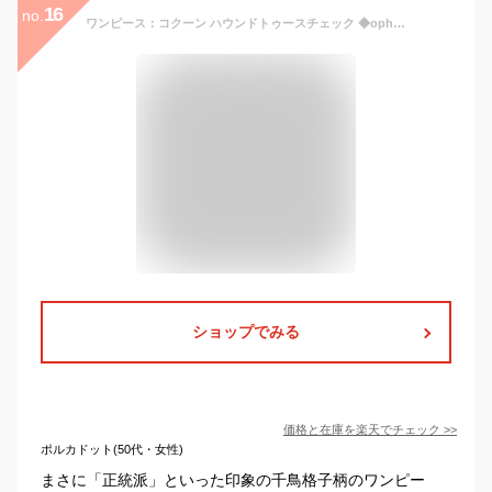
16
no.
ワンピース：コクーン ハウンドトゥースチェック ◆oph1w-050001 きれいめ 30代 40代 50代 着やせ 大人 上品 エレガント 大きいサイズ トールサイズあり コクーンワンピース ジャージー 幾何学 オフィス スタンドネック ハイネック ボトルネック 膝丈 七分袖 秋冬
ショップでみる
価格と在庫を
楽天
でチェック
>>
ポルカドット(50代・女性)
まさに「正統派」といった印象の千鳥格子柄のワンピー