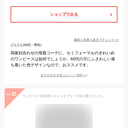
ショップでみる
価格と在庫を
楽天
でチェック
>>
どんどん(50代・男性)
両家顔合わせの母親コーデに、セミフォーマルのきれいめ
のワンピースは如何でしょうか。60代の方にふさわしい落
ち着いた色デザインなので、おススメです。
全てのおすすめコメント
(
9
件)
>
21
no.
ワンピース《全方向ストレッチプリーツ切り替えワンピース 全4色》 ワンピース 長袖 きれいめ フォーマル Aライン カジュアル レディース 黒 春秋冬 ロング アイボリー プリーツ 切り替え ロング丈 シンプル 大人可愛い マタニティ 50代 40代 ////