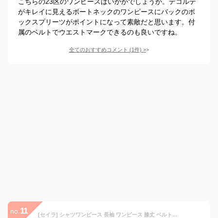
こちらの23区のワンピースはいかがでしょうか。デコルテ
がキレイに見えるボートネックのワンピースにバックのボ
ックスプリーツがポイントになって素敵だと思います。付
属のベルトでウエストマークできるのも良いですね。
全てのおすすめコメント
(
1
件)
>
11
no.
[セイラ] シャツワンピース 長袖 ワンピース 膝丈 ベルト付き 折り襟 レトロ Aライン 着痩せ 秋 冬 春 きれいめ おしゃれ 気質 通勤 体型カバー 無地