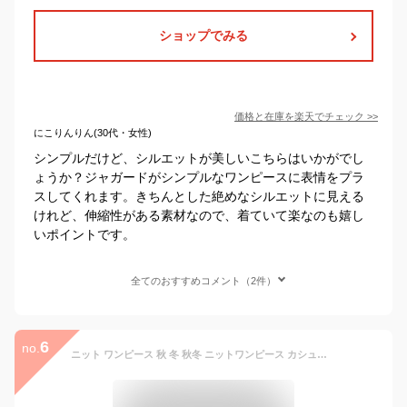
ショップでみる
価格と在庫を
楽天
でチェック
>>
にこりんりん(30代・女性)
シンプルだけど、シルエットが美しいこちらはいかがでし
ょうか？ジャガードがシンプルなワンピースに表情をプラ
スしてくれます。きちんとした絶めなシルエットに見える
けれど、伸縮性がある素材なので、着ていて楽なのも嬉し
いポイントです。
全てのおすすめコメント（2件）
6
no.
ニット ワンピース 秋 冬 秋冬 ニットワンピース カシュクール プリーツ プリーツワンピース 長袖 厚手 ひざ下丈 ロング丈 ミモレ丈 お呼ばれ きれいめ 体型カバー レディースワンピース SAISON DE PAPILLON sdpxyf7005