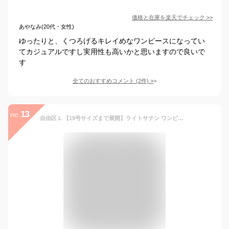
価格と在庫を
楽天
でチェック
>>
あやなみ(20代・女性)
ゆったりと、くつろげるキレイめなワンピースになってい
てカジュアルですし実用性も高いかと思いますので良いで
す
全てのおすすめコメント
(
2
件)
>
13
no.
自由区 L 【19号サイズまで展開】ライトサテン ワンピース ジユウク ワンピース・ドレス ワンピース ホワイト ベージュ ブラウン ブラック ネイビー【送料無料】