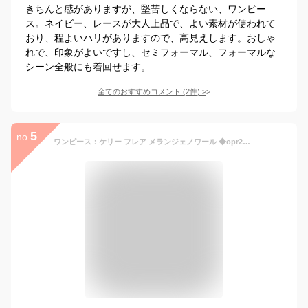
きちんと感がありますが、堅苦しくならない、ワンピー
ス。ネイビー、レースが大人上品で、よい素材が使われて
おり、程よいハリがありますので、高見えします。おしゃ
れで、印象がよいですし、セミフォーマル、フォーマルな
シーン全般にも着回せます。
全てのおすすめコメント
(
2
件)
>
5
no.
ワンピース：ケリー フレア メランジェノワール ◆opr2a-050009 レディース ワンピ きれいめ 30代 40代 50代 着やせ 大人 上品 エレガント 大きいサイズ トールサイズ フレアワンピース フォーマル オフィス カジュアル 膝丈 ひざ丈 七分袖 長袖 おしゃれ 春 秋 冬 黒