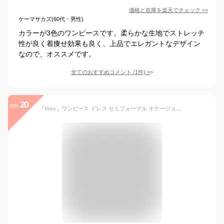
価格と在庫を
楽天
でチェック
>>
ケーマサカズ(60代・男性)
カラーが3色のワンピースです。柔らかな生地でストレッチ
性が良く着痩せ効果も良く、上品でエレガントなデザイン
なので、オススメです。
全てのおすすめコメント
(
1
件)
>
20
no.
「Vieo」ワンピース ドレス セミフォーマル オケージョン レディース 結婚式 きれいめ 秋冬 シンプル 大人 上品 長袖 バルーン袖 ゆったり 卒入服 フォーマル 食事会 卒業式 入学式 七五三 記念日 イベント スタイルアップ フレアワンピース 40代 50代 60代 ミセス