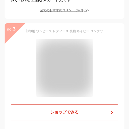
全てのおすすめコメント
(
67
件)
>
3
no.
一部即納 ワンピース レディース 長袖 ネイビー ロングワンピース 春 秋 冬 きれいめ ママ Aライン ハイウエスト ドレス セレモニー 女子会 着痩せ フォーマル ロング丈 マキシ丈 上品 エレガント 同窓会 パーティードレス 卒業式
ショップでみる