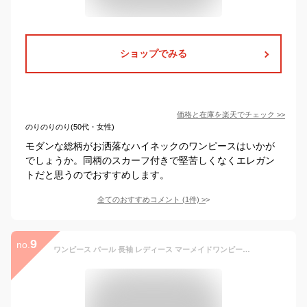
ショップでみる
価格と在庫を
楽天
でチェック
>>
のりのりのり(50代・女性)
モダンな総柄がお洒落なハイネックのワンピースはいかが
でしょうか。同柄のスカーフ付きで堅苦しくなくエレガン
トだと思うのでおすすめします。
全てのおすすめコメント
(
1
件)
>
9
no.
ワンピース パール 長袖 レディース マーメイドワンピース ロング ロングワンピース マキシ マキシワンピース マーメイド ワンピ フレア 長い 体型カバー 無地 着痩せ Uネック きれいめ オケージョン フォーマル 大きいサイズ 黒 白 春 冬 HUG.U