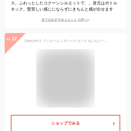
ス。ふわっとしたコクーンシルエットで、。首元はボトル
ネック。堅苦しい感じにならずにきちんと感が出せます
全てのおすすめコメント
(
1
件)
>
17
no.
【49%OFF】 ワンピース レディース ロング セレモニー フォーマル ひざ丈 ストレッチ 快適 フレア 卒業式 入学式 喪服 オフィス OL ママ 七五三 大きいサイズ 春夏 秋冬 20代 30代 40代 ライトグレー ネイビー 黒 ブラック 試着チケット対象 [x]
ショップでみる