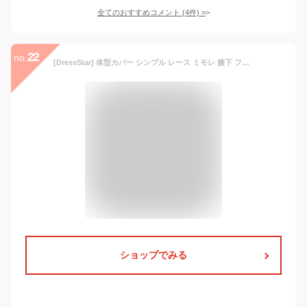
全てのおすすめコメント
(
4
件)
>
22
no.
[DressStar] 体型カバー シンプル レース ミモレ 膝下 フォーマル ダマスク ワンピース ドレス スーツ 大きいサイズ L(9～11号) グレー
ショップでみる