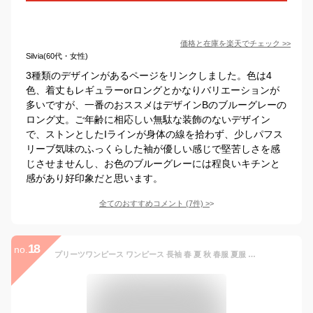
価格と在庫を
楽天
でチェック
>>
Silvia(60代・女性)
3種類のデザインがあるページをリンクしました。色は4
色、着丈もレギュラーorロングとかなりバリエーションが
多いですが、一番のおススメはデザインBのブルーグレーの
ロング丈。ご年齢に相応しい無駄な装飾のないデザイン
で、ストンとしたIラインが身体の線を拾わず、少しパフス
リーブ気味のふっくらした袖が優しい感じで堅苦しさを感
じさせませんし、お色のブルーグレーには程良いキチンと
感があり好印象だと思います。
全てのおすすめコメント
(
7
件)
>
18
no.
プリーツワンピース ワンピース 長袖 春 夏 秋 春服 夏服 立ち襟 ベルト付き 膝丈ワンピース 膝丈 プリーツ ワンピ レディース ドレス ワンピースドレス 大きいサイズ きれいめ 上品 オフィス 通勤 結婚式 送料無料 着痩せ フォーマル 30代 40代 50代