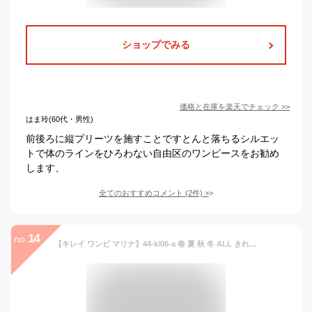
ショップでみる
価格と在庫を
楽天
でチェック
>>
はま玲(60代・男性)
前後ろに縦プリーツを施すことですとんと落ちるシルエッ
トで体のラインをひろわない自由区のワンピースをお勧め
します、
全てのおすすめコメント
(
2
件)
>
14
no.
【キレイ ワンピ マリナ】44-k/06-a 春 夏 秋 冬 ALL きれいめ キレイめ 上品 シンプル 入学式 入園式 卒業式 卒園式 ママ 清楚 フォーマル 結婚式 二次会 通勤 膝丈 膝下 七分 Vネック 小さいサイズ お家洗い可 高伸縮 体系カバー レディース レジーナ 神戸