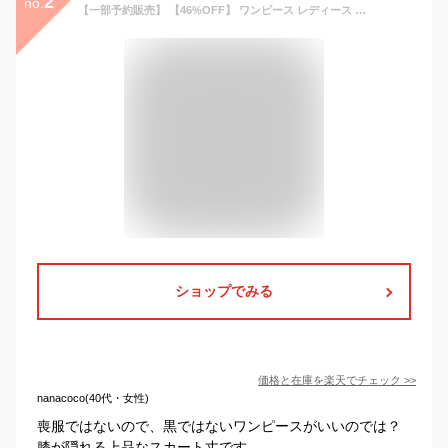
2
no.
【一部予約販売】 【46%OFF】 ワンピース レディース ロング ストレッチ 洗える 上品 きれいめ セレモニー パーティ 冠婚葬祭 入学式 卒業式 入園式 卒園式 喪服 葬式 お盆 通勤 ビジネス オールシーズン 春 夏 秋 冬 試着チケット対象
ショップでみる
価格と在庫を
楽天
でチェック
>>
nanacoco(40代・女性)
喪服ではないので、黒ではないワンピースがいいのでは？
膝が隠れる上品なスカート丈です