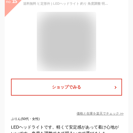
15
no.
送料無料 !( 定形外 ) LEDヘッドライト 釣り 角度調整 明るい COB LED 懐中電灯 ヘッド ライト 防災 災害対策 アウトドア 登山 自転車 軽量40g 単4電池 仕様 LEDヘッドランプ LEDライト 作業灯 懐中電灯 送料込 ◇ ヘッドHRN-523
ショップでみる
価格と在庫を
楽天
でチェック
>>
ぷりん(50代・女性)
LEDヘッドライトです。軽くて安定感があって着け心地が