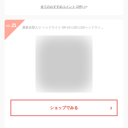
全てのおすすめコメント
(
2
件)
>
21
no.
最新全部入り ヘッドライト SR-02 LED LEDヘッドランプ 充電 防水 ヘッド ライト 釣り アウトドア 登山 防災 ライト 作業灯 CREE 災害対策 懐中電灯 1000ルーメン
ショップでみる