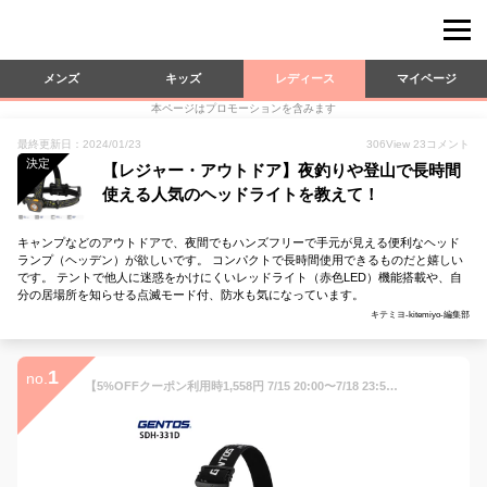
メンズ
キッズ
レディース
マイページ
本ページはプロモーションを含みます
最終更新日：2024/01/23
306
View
23
コメント
決定
【レジャー・アウトドア】夜釣りや登山で長時間
使える人気のヘッドライトを教えて！
キャンプなどのアウトドアで、夜間でもハンズフリーで手元が見える便利なヘッド
ランプ（ヘッデン）が欲しいです。 コンパクトで長時間使用できるものだと嬉しい
です。 テントで他人に迷惑をかけにくいレッドライト（赤色LED）機能搭載や、自
分の居場所を知らせる点滅モード付、防水も気になっています。
キテミヨ-kitemiyo-編集部
1
no.
【5%OFFクーポン利用時1,558円 7/15 20:00〜7/18 23:59】 ヘッドライト led 電池式 ジェントス GENTOS ヘッド ライト ledヘッドライト ヘルメット ledヘッドライト LEDヘッドランプ ヘッドランプ 210ルーメン LED 防水 IP64 高輝度 暖色 コンパクト 軽量 小型 送料無料