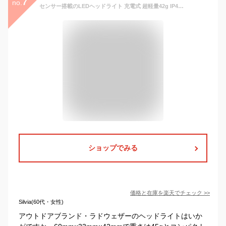
7
no.
センサー搭載のLEDヘッドライト 充電式 超軽量42g IP44 防塵・防水 LED ライト ヘッドライト USB充電 小型 強力 高輝度 防災 災害 グッズ キャンプ アウトドア 登山 アウトドア用品 キャンプ用品 釣り 作業用 散歩 林業 農業 LAD WEATHER ラドウェザー
ショップでみる
価格と在庫を
楽天
でチェック
>>
Silvia(60代・女性)
アウトドアブランド・ラドウェザーのヘッドライトはいか