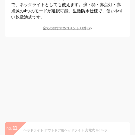
で、ネックライトとしても使えます。強・弱・赤点灯・赤
点滅の4つのモードが選択可能。生活防水仕様で、使いやす
い乾電池式です。
全てのおすすめコメント
(
1
件)
>
11
no.
ヘッドライト アウトドア用ヘッドライト 充電式 ledヘッドライト led usb 防水 懐中電灯 充電式ヘッドライト 防災 停電 アウトドア 釣り 登山 自転車 センサー点灯 ネックライト ヘッドランプ 充電 LEDヘッドライト LED ヘッド ライト 小型 防災 災害 グッズ