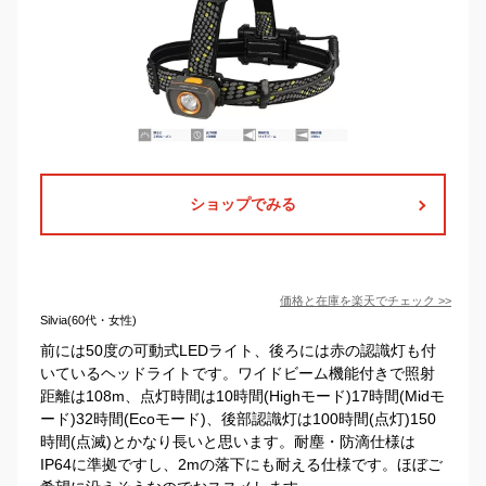
ショップでみる
価格と在庫を
楽天
でチェック
>>
Silvia(60代・女性)
前には50度の可動式LEDライト、後ろには赤の認識灯も付
いているヘッドライトです。ワイドビーム機能付きで照射
距離は108m、点灯時間は10時間(Highモード)17時間(Midモ
ード)32時間(Ecoモード)、後部認識灯は100時間(点灯)150
時間(点滅)とかなり長いと思います。耐塵・防滴仕様は
IP64に準拠ですし、2mの落下にも耐える仕様です。ほぼご