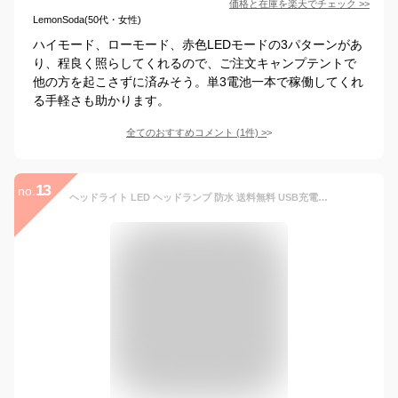
価格と在庫を
楽天
でチェック
>>
LemonSoda(50代・女性)
ハイモード、ローモード、赤色LEDモードの3パターンがあ
り、程良く照らしてくれるので、ご注文キャンプテントで
他の方を起こさずに済みそう。単3電池一本で稼働してくれ
る手軽さも助かります。
全てのおすすめコメント
(
1
件)
>
13
no.
ヘッドライト LED ヘッドランプ 防水 送料無料 USB充電式 センサー点灯 電池付属 ヘッドランプ LED IP65 高輝度 3モード 明るい 軽量 作業灯 懐中電灯 防災 登山 釣り キャンプ ランニング 夜釣り 防災 災害対策 台風用品 電池残量ランプ搭載 防災特化型