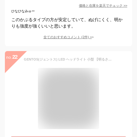
価格と在庫を
楽天
でチェック
>>
ひなひなみゅー
このかぶるタイプの方が安定していて、ぬげにくく、明か
りも強度が強くいいと思います。
全てのおすすめコメント
(
2
件)
>
22
no.
GENTOS(ジェントス) LED ヘッドライト 小型 【明るさ95ルーメン/実用点灯7.5時間/赤色サブLED】 単3形電池1本使用 CP-095D 登山/釣り ANSI規格準拠