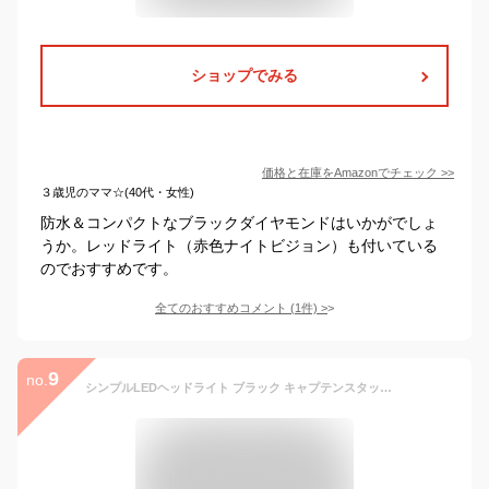
ショップでみる
価格と在庫を
Amazon
でチェック
>>
３歳児のママ☆(40代・女性)
防水＆コンパクトなブラックダイヤモンドはいかがでしょ
うか。レッドライト（赤色ナイトビジョン）も付いている
のでおすすめです。
全てのおすすめコメント
(
1
件)
>
9
no.
シンプルLEDヘッドライト ブラック キャプテンスタッグ(CAPTAIN STAG) UK-4058 ライト ヘッドライト LED 懐中電灯 明かり 電池式 登山 防災 レジャー キャンプ バーベキュー