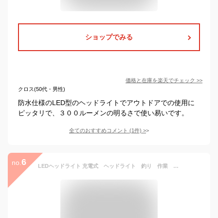
ショップでみる
価格と在庫を
楽天
でチェック
>>
クロス(50代・男性)
防水仕様のLED型のヘッドライトでアウトドアでの使用に
ピッタリで、３００ルーメンの明るさで使い易いです。
全てのおすすめコメント
(
1
件)
>
6
no.
LEDヘッドライト 充電式 ヘッドライト 釣り 作業 史上超強ルーメン 最高輝度 充電式 残量表示 伸縮ズーム 5段階の点灯モード USB輸出 登山 夜釣り アウトドア作業 SOS リチウム充電池3個入り 02021最新仕様