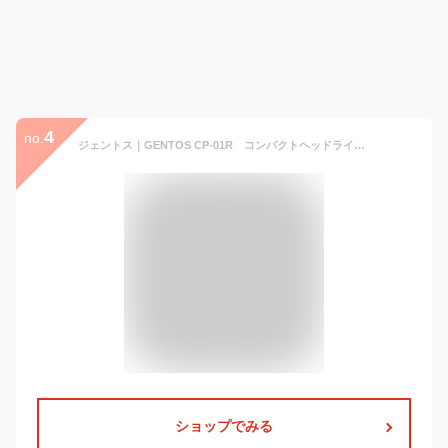
4
no.
ジェントス｜GENTOS CP-01R コンパクトヘッドライト USB充電式/3段階調光機能/可動式ヘッド/防塵・防滴/サブ赤色LED搭載 CP-01R [LED /充電式 /防水]
ショップでみる