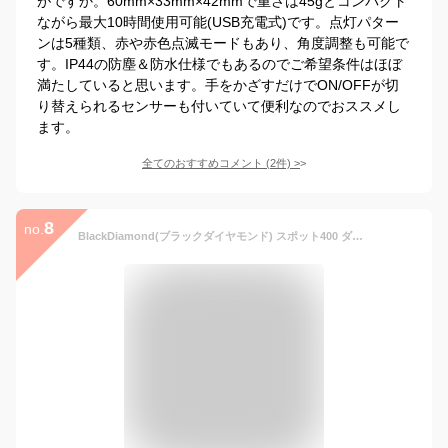
がですか。60mm×33mm×42mmで重さは45gとコンパクト
ながら最大10時間使用可能(USB充電式)です。点灯パター
ンは5種類、赤や赤色点滅モードもあり、角度調整も可能で
す。IP44の防塵＆防水仕様でもあるのでご希望条件はほぼ
満たしていると思います。手をかざすだけでON/OFFが切
り替えられるセンサーも付いていて便利なのでおススメし
ます。
全てのおすすめコメント
(
2
件)
>
8
no.
BlackDiamond(ブラックダイヤモンド) スポット400 ダークオリーブ