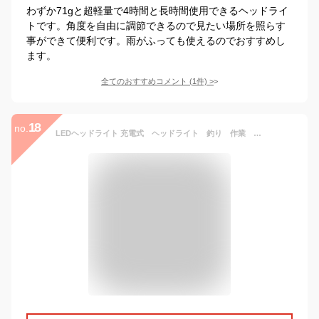
わずか71gと超軽量で4時間と長時間使用できるヘッドライ
トです。角度を自由に調節できるので見たい場所を照らす
事ができて便利です。雨がふっても使えるのでおすすめし
ます。
全てのおすすめコメント
(
1
件)
>
18
no.
LEDヘッドライト 充電式 ヘッドライト 釣り 作業 史上最強ルーメン 最高輝度 充電式 残量表示 伸縮ズーム 5段階の点灯モード USB輸出 登山 夜釣り アウトドア作業 SOS リチウム充電池3個入り 2021最新仕様