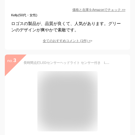
価格と在庫を
Amazon
でチェック
>>
Kelly(50代・女性)
ロゴスの製品が、品質が良くて、人気があります。グリー
ンのデザインが爽やかで素敵です。
全てのおすすめコメント
(
1
件)
>
3
no.
長時間点灯LEDセンサーヘッドライト センサー付き LEDヘッドライト USB充電式 人感センサー機能 長時間点灯 残量表示ランプ付き 90度角度調整可 IPX45 釣りライト 防水 超軽量 防災 登山 キャップ 夜釣り 作業 アウトドア用