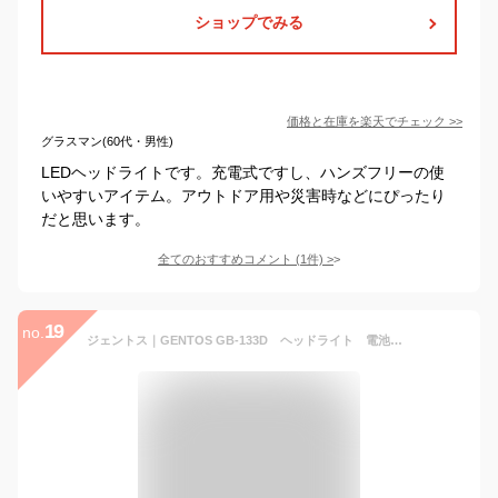
ショップでみる
価格と在庫を
楽天
でチェック
>>
グラスマン(60代・男性)
LEDヘッドライトです。充電式ですし、ハンズフリーの使
いやすいアイテム。アウトドア用や災害時などにぴったり
だと思います。
全てのおすすめコメント
(
1
件)
>
19
no.
ジェントス｜GENTOS GB-133D ヘッドライト 電池式/3段階調光機能/可動式ヘッド/集光・拡散2タイプ/防塵・防滴/後部認識灯搭載/サブ赤色LED搭載/点滅モード搭載 GB-133D [LED /単3乾電池×3 /防水]