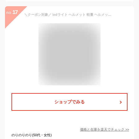
17
no.
＼クーポン対象／ ledライト ヘルメット 軽量 ヘルメットライト LED 充電式 マグネット 付き 角度調節可 防水 防災 懐中電灯 led 強力 最強 充電式 ヘッドライト 釣り led cob ライト 軽量 長時間 最強 ルーメン キャンプ 登山 作業用 usb 磁石 アウトドア
ショップでみる
価格と在庫を
楽天
でチェック
>>
のりのりのり(50代・女性)