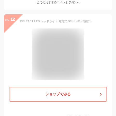
全てのおすすめコメント
(
1
件)
>
12
no.
DBLTACT LED ヘッドライト 電池式 DT-HL-01 作業灯 防水 釣り 登山 アウトドア キャンプ 暗所 星撮影 赤色LED
ショップでみる