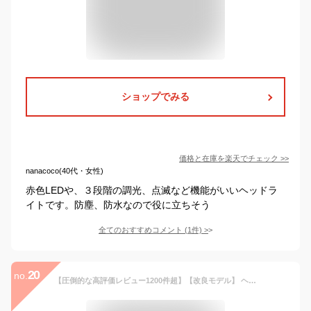
ショップでみる
価格と在庫を
楽天
でチェック
>>
nanacoco(40代・女性)
赤色LEDや、３段階の調光、点滅など機能がいいヘッドラ
イトです。防塵、防水なので役に立ちそう
全てのおすすめコメント
(
1
件)
>
20
no.
【圧倒的な高評価レビュー1200件超】【改良モデル】 ヘッドライト LED LEDヘッドランプ 防水 ヘッド ライト 釣り アウトドア 登山 防災 ライト 作業灯 CREE 災害対策 懐中電灯 1000ルーメン