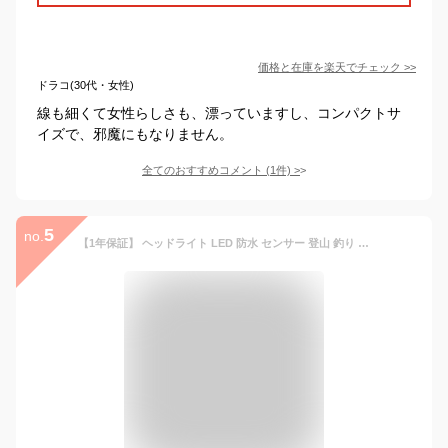
価格と在庫を
楽天
でチェック
>>
ドラコ(30代・女性)
線も細くて女性らしさも、漂っていますし、コンパクトサ
イズで、邪魔にもなりません。
全てのおすすめコメント
(
1
件)
>
5
no.
【1年保証】 ヘッドライト LED 防水 センサー 登山 釣り キャンプ 防災 災害対策 明るい 300ルーメン LEDヘッドライト ヘッドランプ LEDヘッドランプ LEDライト WAQ-H1