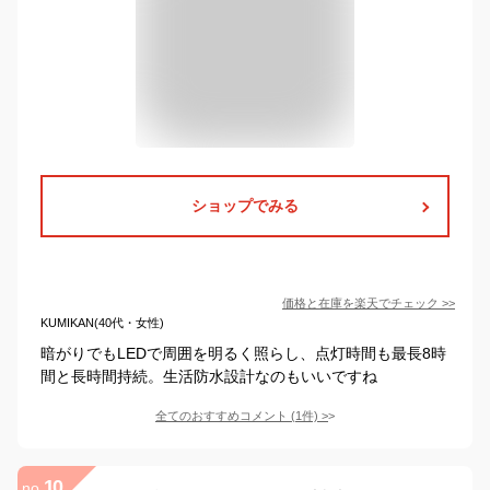
ショップでみる
価格と在庫を
楽天
でチェック
>>
KUMIKAN(40代・女性)
暗がりでもLEDで周囲を明るく照らし、点灯時間も最長8時
間と長時間持続。生活防水設計なのもいいですね
全てのおすすめコメント
(
1
件)
>
10
no.