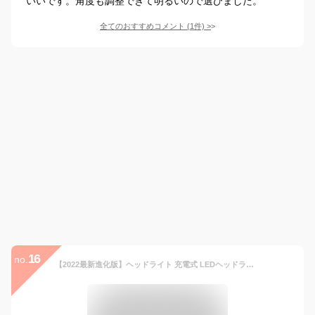
いいです。角度も調整できて明るいので選びました。
全てのおすすめコメント
(
1
件)
>
16
no.
【2022最新進化版】ヘッドライト 充電式 LEDヘッドランプ ヘッド ライト センサー機能 高輝度 3モード 明るい ヘッドランプ ledヘッドライト USB充電式 防水 電池残量表示 アウトドア キャンプ 登山 防災 サイクリング ハイキング 小型 軽量 懐中電灯 ライト