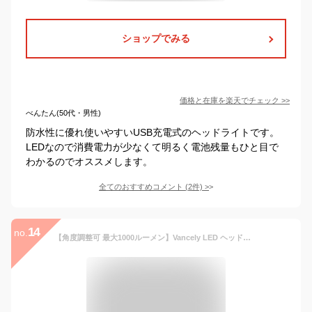
ショップでみる
価格と在庫を
楽天
でチェック
>>
べんたん(50代・男性)
防水性に優れ使いやすいUSB充電式のヘッドライトです。
LEDなので消費電力が少なくて明るく電池残量もひと目で
わかるのでオススメします。
全てのおすすめコメント
(
2
件)
>
14
no.
【角度調整可 最大1000ルーメン】Vancely LED ヘッドライト usb充電式 2000mah大容量 ヘッドランプ釣り IP65防水 センサー点灯 ライトの角度調整可能 ヘルメットライト 操作簡単 コンパクト 登山 作業用 長時間使用 キャンプ アウトドア 災害 停電用 ヘッド ライト