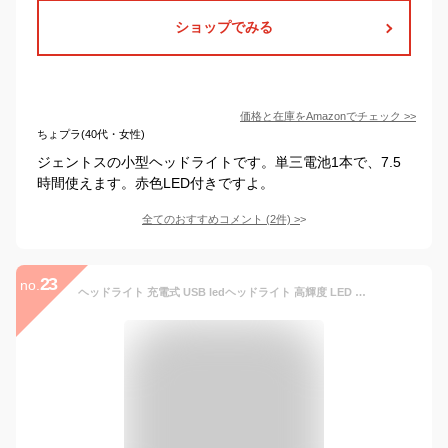
ショップでみる
価格と在庫を
Amazon
でチェック
>>
ちょプラ(40代・女性)
ジェントスの小型ヘッドライトです。単三電池1本で、7.5
時間使えます。赤色LED付きですよ。
全てのおすすめコメント
(
2
件)
>
23
no.
ヘッドライト 充電式 USB ledヘッドライト 高輝度 LED ヘッドランプ 2個セット 【集光・散光切替/ 明るさ300ルーメン/ 実用点灯4～30時間/ IPX4防水/ CE ROHS認証済み/ 24ヶ月保証】 赤色サブライト搭載 夜釣り 最適 登山 キャンプ 散歩 作業 釣り アウトドア 災害 停電用 小型 軽量 ヘッド ライト