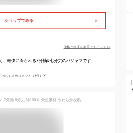
ショップでみる
価格と在庫を
楽天
でチェック
>>
く、軽快に着られる7分袖&七分丈のパジャマです。
てのおすすめコメント（3件）
[ウイング/ワコール] パジャマ 7分袖 8分丈 綿100％ 天竺素材 やわらかな肌ざわり 上下セット 前あきタイプ 丸首 ゆったり シルエット EP8091 レディース BU