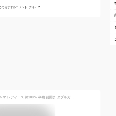
てのおすすめコメント（2件）
＼ネコポス送料無料／ パジャマ レディース 綿100％ 半袖 前開き ダブルガーゼ コットン 無地 夏 母の日 ギフト コットン100% 二重ガーゼ 入院 可愛い 大人用 レディース 大きいサイズ Roomsuppli ルームサプリ M L LL 72305 72404 72305all 圧縮