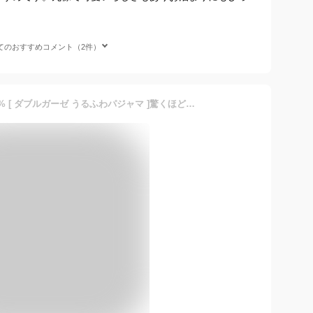
てのおすすめコメント（2件）
パジャマ レディース 綿100% [ ダブルガーゼ うるふわパジャマ ]驚くほどの軽さとやわらかさを実現したガーゼパジャマ ルームウェア 長袖 パジャマ 前開き 上下セット コットンルームウェア マタニティ 可愛い ルームウェア かわいいパジャマ コットン【送料無料】