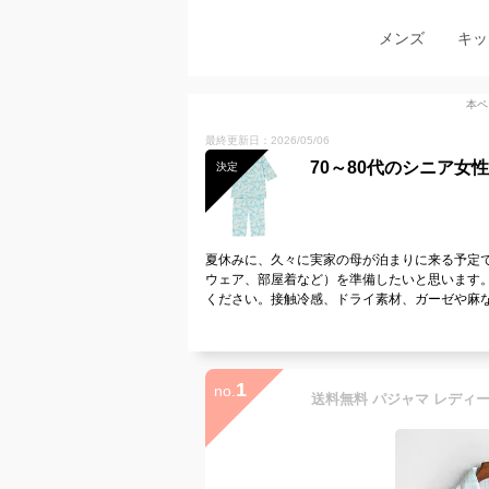
メンズ
キッ
本ペ
最終更新日：2026/05/06
70～80代のシニア
決定
夏休みに、久々に実家の母が泊まりに来る予定
ウェア、部屋着など）を準備したいと思います
ください。接触冷感、ドライ素材、ガーゼや麻
1
no.