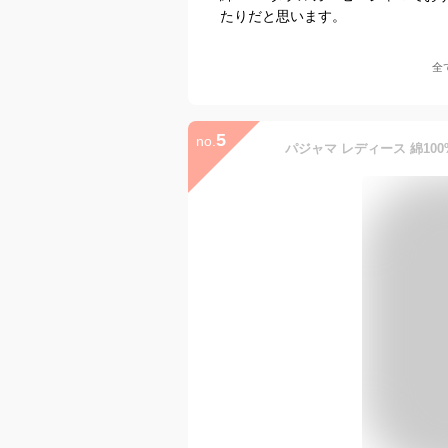
たりだと思います。
全
5
no.