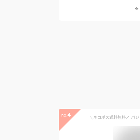
全
4
no.