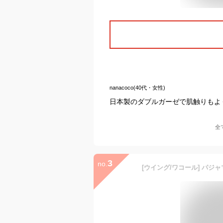
nanacoco(40代・女性)
日本製のダブルガーゼで肌触りもよ
全
3
no.