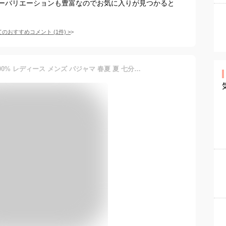
ーバリエーションも豊富なのでお気に入りが見つかると
てのおすすめコメント
(
1
件)
>
ガーゼパジャマ 日本製 綿100% レディース メンズ パジャマ 春夏 夏 七分袖 半袖 実用的 ルームウェア 薄手 涼しい 大きい おしゃれ 2重ガーゼ ダブルガーゼ ゆったり 部屋着 母の日 父の日 プレゼント ラッピング ギフト 三河木綿 アエリア