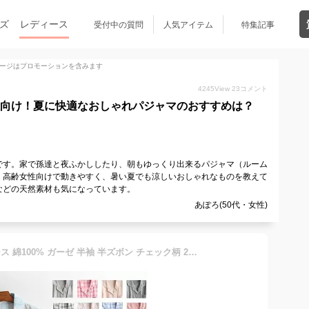
ズ
レディース
受付中の質問
人気アイテム
特集記事
ージはプロモーションを含みます
4245
View
23
コメント
女性向け！夏に快適なおしゃれパジャマのおすすめは？
です。家で孫達と夜ふかししたり、朝もゆっくり出来るパジャマ（ルーム
。高齢女性向けで動きやすく、暑い夏でも涼しいおしゃれなものを教えて
などの天然素材も気になっています。
あぽろ(50代・女性)
送料無料 パジャマ レディース 綿100% ガーゼ 半袖 半ズボン チェック柄 2重ガーゼ ルームウェア 夏 レディースパジャマ 大きいサイズ 半袖半パンツ