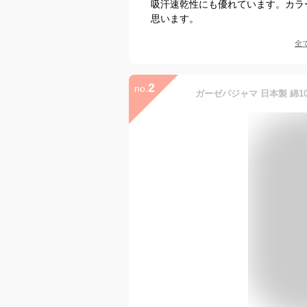
吸汗速乾性にも優れています。カラ
思います。
全
2
no.