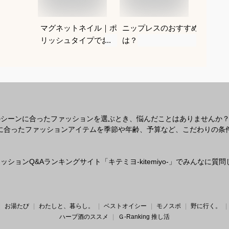
マグネットネイル｜ポ
ニップレスのおすすめ
紐なし
リッシュタイプでおす
は？
レにく
すめは？
を教え
のシーンに合ったファッションを選ぶとき、悩んだことはありませんか
なシーンに合ったファッションアイテムを季節や年齢、予算など、こだわりの
ションQ&Aランキングサイト「キテミヨ-kitemiyo-」でみんなに
お湯たび
わたしと、暮らし。
ベストオイシー
モノスポ
野に行く。
ハーブ酒のススメ
Ｇ-Ranking 推し活