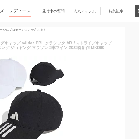
ズ
レディース
受付中の質問
人気アイテム
特集記事
ージはプロモーションを含みます
キャップ adidas BBL クラシック AR 3ストライプキャップ
ング ジョギング マラソン 3本ライン 2023春新作 MKD80