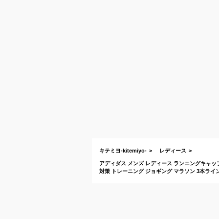
キテミヨ-kitemiyo-
レディース
アディダス メンズ レディース ランニングキャップ ad
対策 トレーニング ジョギング マラソン 3本ライン 2