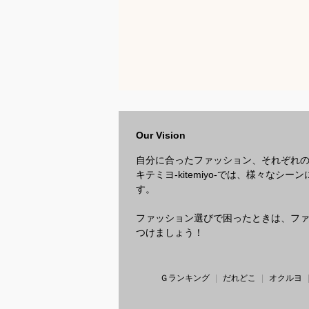
Our Vision
自分に合ったファッション、それぞれ
キテミヨ-kitemiyo-では、様々
す。
ファッション選びで困ったときは、ファッ
つけましょう！
Ｇランキング
だれどこ
オクルヨ