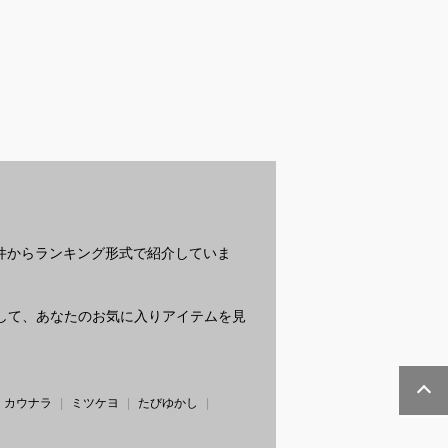
ブラジャーでズ
マグネットネイル用強
ニップレス代用に使え
ギ
い人気アイテム
力磁石のおすすめは？
るアイテムのおすすめ
る
てください
を教えてください。
が
教
？
条件からランキング形式で紹介していま
質問して、あなたのお気に入りアイテムを見
カウナラ
ミツケヨ
たびゆかし