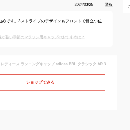
2024/03/25
通報
プがお勧めです。3ストライプのデザインもフロントで目立つ位
線が強い季節のマラソン用キャップのおすすめは？
アディダス メンズ レディース ランニングキャップ adidas BBL クラシック AR 3ストライプキャップ CAP 帽子 ロゴ 熱中症対策 トレーニング ジョギング マラソン 3本ライン 2023春新作 MKD80
ショップでみる