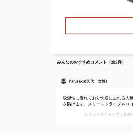
みんなのおすすめコメント（全
2
件）
harusaku(30代・女性)
吸湿性に優れており快適に走れる人
を防げます。スリーストライプやロ
レディースキャップ｜紫外