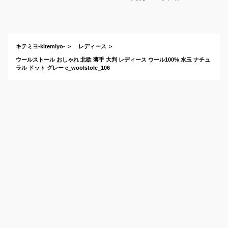
ンドなどのおすすめ
は？
キテミヨ-kitemiyo-
レディース
ウールストール おしゃれ 北欧 薄手 大判 レディース ウール100% 水玉 ナチュ
ラル ドット グレー c_woolstole_106