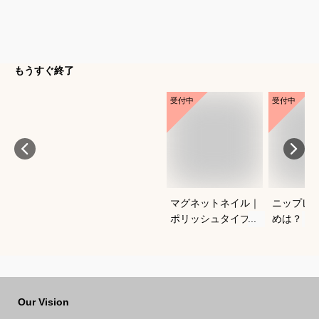
もうすぐ終了
受付中
受付中
マグネットネイル｜
ニップレ
ポリッシュタイプで
めは？
おすすめは？
Our Vision