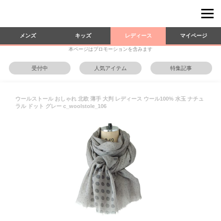
メンズ
キッズ
レディース
マイページ
本ページはプロモーションを含みます
受付中
人気アイテム
特集記事
ウールストール おしゃれ 北欧 薄手 大判 レディース ウール100% 水玉 ナチュ
ラル ドット グレー c_woolstole_106