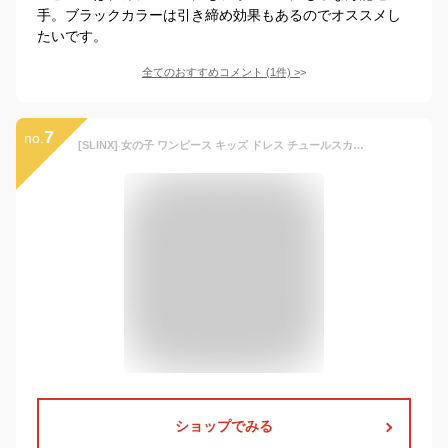
手。ブラックカラーは引き締め効果もあるのでオススメし
たいです。
全てのおすすめコメント
(
1
件)
>
7
no.
[SLINX] 女の子 ワンピース キッズ ドレス チュールスカート スパンコール 花柄 刺繍 結婚式 春 秋 長袖 かわいい おしゃれ 誕生日 お姫様 お出かけ qz15 (110, ブラウン)
ショップでみる