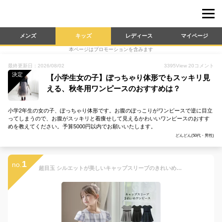
メンズ
キッズ
レディース
マイページ
本ページはプロモーションを含みます
最終更新日：2026/08/02
3395
View
20
コメント
決定
【小学生女の子】ぽっちゃり体形でもスッキリ見
える、秋冬用ワンピースのおすすめは？
小学2年生の女の子、ぽっちゃり体形です。お腹のぽっこりがワンピースで逆に目立
ってしまうので、お腹がスッキリと着痩せして見えるかわいいワンピースのおすす
めを教えてください。予算5000円以内でお願いいたします。
どんどん(50代・男性)
1
no.
超目玉 シルエットが美しいキャップスリーブのきれいめワンピース ジャンスカ 女の子 ワンピース 入学式 卒園式 卒業式 黒 チェック 子供服 入園式 卒服 フォーマル TAK キッズ 小学校 キャサリンコテージ