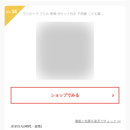
14
no.
ワンピース フリル 長袖 ポケット付き 子供服 こども服 女の子 プリンセス 春 秋 冬 結婚式 発表会 ハレの日 ピンク パープル レッド ブルー グレー 【SALE】
ショップでみる
価格と在庫を
楽天
でチェック
>>
ポポロろ(40代・女性)