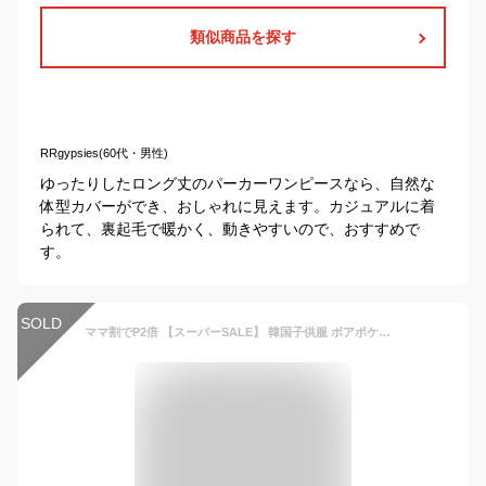
類似商品を探す
RRgypsies(60代・男性)
ゆったりしたロング丈のパーカーワンピースなら、自然な
体型カバーができ、おしゃれに見えます。カジュアルに着
られて、裏起毛で暖かく、動きやすいので、おすすめで
す。
SOLD
ママ割でP2倍 【スーパーSALE】 韓国子供服 ボアポケット付きドット総柄長袖ワンピース ナチュラル 韓国 子供服 女の子 ワンピース 韓国ファッション 冬 キッズ 韓国 ファッション ワンピース one piece 90cm 100cm 110cm 120cm 130cm 140cm 韓国子供服のマリンキャッスル