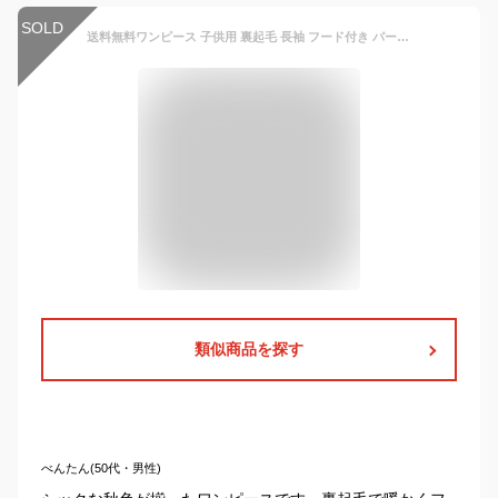
SOLD
送料無料ワンピース 子供用 裏起毛 長袖 フード付き パーカーワンピ Aライン お腹ポケット付き キッズ 女の子 シンプル 無地 あったか ストレッチ かわいい 遊び着 通学 通園
類似商品を探す
べんたん(50代・男性)