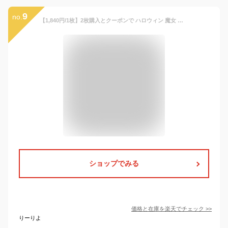
9
no.
【1,840円/1枚】2枚購入とクーポンで ハロウィン 魔女 子供服 キッズ 子供 長袖ワンピース チュールワンピース 長袖 コットン チュール 春 秋 冬 フリル 結婚式 発表会 パーティードレス 卒園式 入園式 入学式 可愛い クリスマス プレゼント 女の子 ドレス
ショップでみる
価格と在庫を
楽天
でチェック
>>
りーりよ