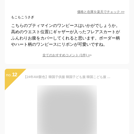
価格と在庫を
楽天
でチェック
>>
もこもこうさぎ
こちらのプティマインのワンピースはいかがでしょうか。
高めのウエスト位置にギャザーが入ったフレアスカートが
ふんわりお腹をカバーしてくれると思います。ボーダー柄
やハート柄のワンピースにリボンが可愛いですね。
全てのおすすめコメント
(
1
件)
>
12
no.
【24年AW新色】韓国子供服 韓国子ども服 韓国こども服 Bee 女の子 キッズ ドッキング 重ね着風 Tシャツ チュール メロウ 無地 春 秋 冬 100 110 120 130 140 150 ◇長袖ワンピース◇