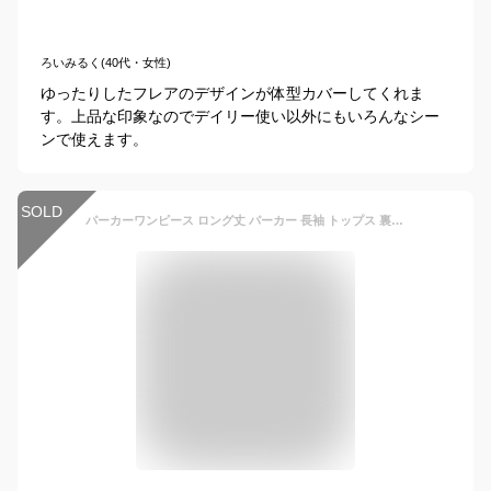
ろいみるく(40代・女性)
ゆったりしたフレアのデザインが体型カバーしてくれま
す。上品な印象なのでデイリー使い以外にもいろんなシー
ンで使えます。
SOLD
パーカーワンピース ロング丈 パーカー 長袖 トップス 裏起毛 あつたか 秋冬 フード付き 子供服 プルオーバー 刺繍 防寒服 切り替え カジュアル ゆったり 女の子 キッズ こども 可愛い きれいめ //卒園式/入学式/パーティ グレー 110-170cm