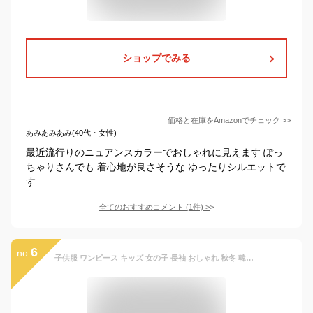
ショップでみる
価格と在庫を
Amazon
でチェック
>>
あみあみあみ(40代・女性)
最近流行りのニュアンスカラーでおしゃれに見えます ぽっ
ちゃりさんでも 着心地が良さそうな ゆったりシルエットで
す
全てのおすすめコメント
(
1
件)
>
6
no.
子供服 ワンピース キッズ 女の子 長袖 おしゃれ 秋冬 韓国子供服 ジュニア ワンピース 丸首 子供ドレス dress カジュアル 可愛い 通学着 新品