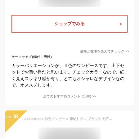
ショップでみる
価格と在庫を
楽天
でチェック
>>
ケーマサカズ(60代・男性)
カラーバリエーションが、４色のワンピースです。上下セ
ットでお買い得だと思います。チェックカラーなので、細
く見えスッキリ感が有り、とてもオシャレなデザインなの
で、オススメします。
全てのおすすめコメント
(
13
件)
>
18
no.
AzaleeHaru【3色ワンピース 即納】グレ ブラック 七五三 子供ワンピース フォーマル 入学式 グレー 黒 ピアノ 発表会 子供服 お受験 面接 説明会 キッズワンピース 冠婚葬祭 卒業式 卒園式 入園式 春 秋 冬 結婚式 長袖 帽子別途購入 SGW