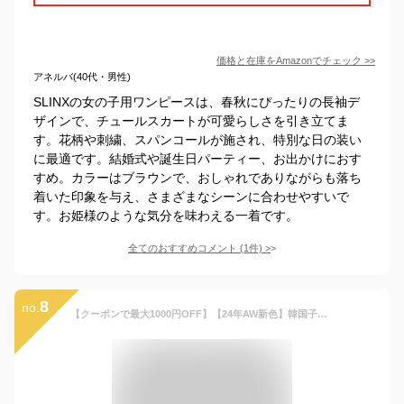
価格と在庫を
Amazon
でチェック
>>
アネルバ(40代・男性)
SLINXの女の子用ワンピースは、春秋にぴったりの長袖デ
ザインで、チュールスカートが可愛らしさを引き立てま
す。花柄や刺繍、スパンコールが施され、特別な日の装い
に最適です。結婚式や誕生日パーティー、お出かけにおす
すめ。カラーはブラウンで、おしゃれでありながらも落ち
着いた印象を与え、さまざまなシーンに合わせやすいで
す。お姫様のような気分を味わえる一着です。
全てのおすすめコメント
(
1
件)
>
8
no.
【クーポンで最大1000円OFF】【24年AW新色】韓国子供服 子供服 子ども服 こども服 キッズ 女の子 ワンピース ティアード コーデュロイ風 長袖 ポケット 無地 秋 冬 100 110 120 130 140 150 ◇コーデュロイ風ワンピ◇