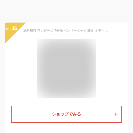
16
no.
送料無料 ワンピース 7分袖 ヘンリーネック 膝丈 ミディアム丈 ミディ丈 ドット柄 子供用 キッズ フレアスカート ウィンドカフス 水玉模様 おしゃれ 可愛い かわいい ガーリー 女の子 女児 子供服 子ども服 こども服
ショップでみる