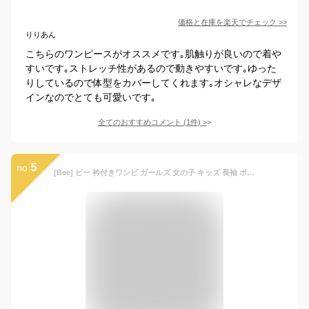
価格と在庫を
楽天
でチェック
>>
りりあん
こちらのワンピースがオススメです｡肌触りが良いので着や
すいです｡ストレッチ性があるので動きやすいです｡ゆった
りしているので体型をカバーしてくれます｡オシャレなデザ
インなのでとても可愛いです｡
全てのおすすめコメント
(
1
件)
>
5
no.
[Bee] ビー 衿付きワンピ ガールズ 女の子 キッズ 長袖 ポケット レース コットン シャツワンピ ワンピース 春 秋 冬 120cm グレー