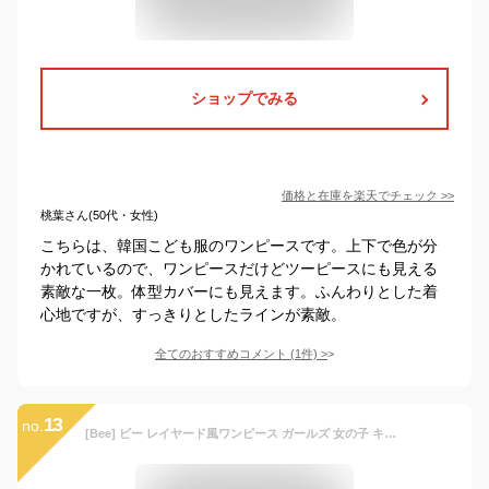
ショップでみる
価格と在庫を
楽天
でチェック
>>
桃葉さん(50代・女性)
こちらは、韓国こども服のワンピースです。上下で色が分
かれているので、ワンピースだけどツーピースにも見える
素敵な一枚。体型カバーにも見えます。ふんわりとした着
心地ですが、すっきりとしたラインが素敵。
全てのおすすめコメント
(
1
件)
>
13
no.
[Bee] ビー レイヤード風ワンピース ガールズ 女の子 キッズ 秋 冬 sbb01809 130cm ネイビー×ブルー地