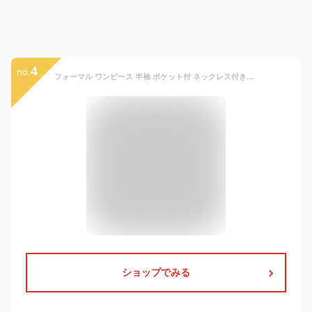
4
no.
フォーマル ワンピース 半袖 ポケット付 ネックレス付きドレス 黒 紺 子供服 キッズ 女の子 プリンセス ハレの日 喪服 法事 礼服 お葬式 黒 発表会ブラック ネイビー ピンク 春 夏 秋 人気 100cm 110cm 120cm 130cm 140cm 150cm
ショップでみる