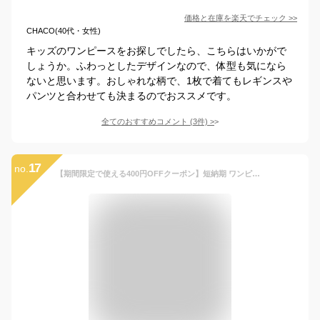
価格と在庫を
楽天
でチェック
>>
CHACO(40代・女性)
キッズのワンピースをお探しでしたら、こちらはいかがで
しょうか。ふわっとしたデザインなので、体型も気になら
ないと思います。おしゃれな柄で、1枚で着てもレギンスや
パンツと合わせても決まるのでおススメです。
全てのおすすめコメント
(
3
件)
>
17
no.
【期間限定で使える400円OFFクーポン】短納期 ワンピース 女の子 秋冬 韓国 子供服 セットアップ 2点セット ニット ジャンパースカート長袖 子どもドレス ワンピース 入学式 スーツ 女の子 卒園式 子供服 スーツ 女の子 トップス サロペット チェック おしゃれ 無地