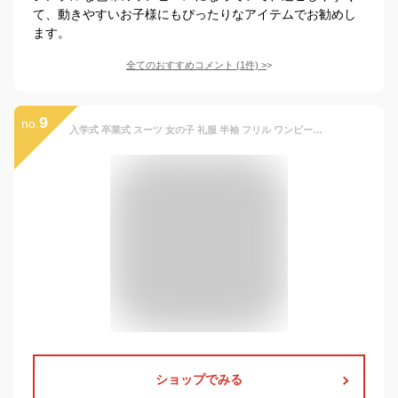
て、動きやすいお子様にもぴったりなアイテムでお勧めし
ます。
全てのおすすめコメント
(
1
件)
>
9
no.
入学式 卒業式 スーツ 女の子 礼服 半袖 フリル ワンピース 女の子 フォーマル ドレス お受験 結婚式 法事 発表会 面接 喪服 冠婚葬祭 お葬式 お通夜 七五三 幼稚園 襟 長袖 丸襟 無地 黒 ブラック 子供ドレス 子供服 100 110 120 130 140 150 160 170
ショップでみる