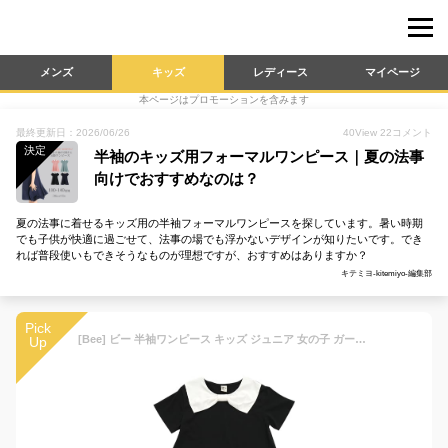
メンズ
キッズ
レディース
マイページ
本ページはプロモーションを含みます
最終更新日：2026/06/26
40
View
22
コメント
決定
半袖のキッズ用フォーマルワンピース｜夏の法事
向けでおすすめなのは？
夏の法事に着せるキッズ用の半袖フォーマルワンピースを探しています。暑い時期
でも子供が快適に過ごせて、法事の場でも浮かないデザインが知りたいです。でき
れば普段使いもできそうなものが理想ですが、おすすめはありますか？
キテミヨ-kitemiyo-編集部
Pick
[Bee] ビー 半袖ワンピース キッズ ジュニア 女の子 ガールズ リボン 襟 衿 無地 配色 フォーマル 卒園式 卒業式 入園式 入学式 発表会 冠婚葬祭 喪服 法事 春 夏 秋 shh01940 130cm リボン襟×ブラック
Up