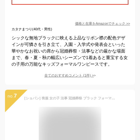
価格と在庫を
Amazon
でチェック
>>
カタナまつり(40代・男性)
シックな無地ブラックに映える上品なリボン襟の配色デザ
インが可憐さを引き立て、入園・入学式や発表会といった
華やかなお祝いの席から冠婚葬祭・法事などの厳かな場面
まで、春・夏・秋の幅広いシーズンで1着あると重宝する女
の子用の万能なキッズフォーマルワンピースです。
全てのおすすめコメント
(
1
件)
>
7
no.
[ショパン] 喪服 女の子 法事 冠婚葬祭 ブラック フォーマル キッズ ジュニア フレア ワンピース 7836-2307 110cm 半袖ブラック