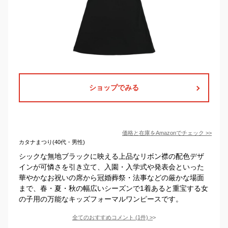
ショップでみる
価格と在庫を
Amazon
でチェック
>>
カタナまつり(40代・男性)
シックな無地ブラックに映える上品なリボン襟の配色デザ
インが可憐さを引き立て、入園・入学式や発表会といった
華やかなお祝いの席から冠婚葬祭・法事などの厳かな場面
まで、春・夏・秋の幅広いシーズンで1着あると重宝する女
の子用の万能なキッズフォーマルワンピースです。
全てのおすすめコメント
(
1
件)
>