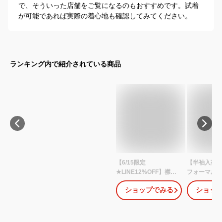
で、そういった店舗をご覧になるのもおすすめです。試着
が可能であれば実際の着心地も確認してみてください。
ランキング内で紹介されている商品
【6/15限定
【半袖入荷
★LINE12%OFF】襟付
フォーマル 
きフォーマル ワンピー
ンピース カ
ショップでみる
ショッ
ス 女の子 こども服 冠婚
の子 小学生 
葬祭 半袖 白襟 キッズ プ
袖 発表会 シ
リンセス 喪服 法事 発表
説明会 服装 
会 春 夏 伸縮性 再入荷
ォーマルフ