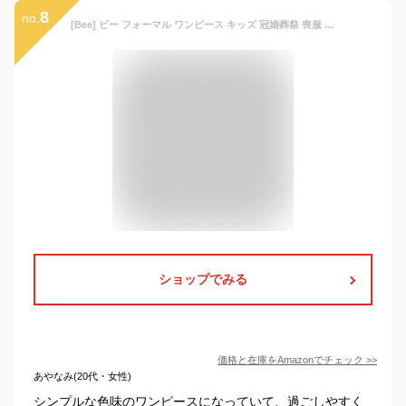
8
no.
[Bee] ビー フォーマル ワンピース キッズ 冠婚葬祭 喪服 法事 子供 女の子 黒 紺色 ブラック ジュニア 白襟 丸襟 リボン フレア 春 夏 秋 shh01936 130cm ブラック
ショップでみる
価格と在庫を
Amazon
でチェック
>>
あやなみ(20代・女性)
シンプルな色味のワンピースになっていて、過ごしやすく