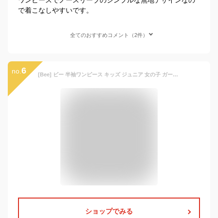
で着こなしやすいです。
全てのおすすめコメント（2件）
6
no.
[Bee] ビー 半袖ワンピース キッズ ジュニア 女の子 ガールズ リボン 襟 衿 無地 配色 フォーマル 卒園式 卒業式 入園式 入学式 発表会 冠婚葬祭 喪服 法事 春 夏 秋 shh01940 130cm リボン襟×ブラック
ショップでみる