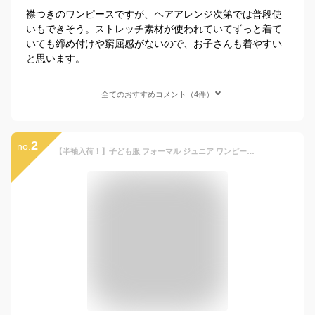
襟つきのワンピースですが、ヘアアレンジ次第では普段使
いもできそう。ストレッチ素材が使われていてずっと着て
いても締め付けや窮屈感がないので、お子さんも着やすい
と思います。
全てのおすすめコメント（4件）
2
no.
【半袖入荷！】子ども服 フォーマル ジュニア ワンピース カットソー 女の子 小学生 喪服 子供 半袖 発表会 シンプル 学校説明会 服装 子供 長袖 フォーマルフレアワンピース 100 110 120 130 140 150 160cm CHOPIN/ショパン[結婚式 冠婚葬祭 法事 黒 紺 ブラック ネイビー