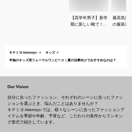
【高学年男子】新学
最高気温1
期に新しい靴で！か
の服装選
っこよくておしゃれ
どいい重
なブランドスニーカ
を教えて
ーは？
キテミヨ-kitemiyo-
キッズ
半袖のキッズ用フォーマルワンピース｜夏の法事向けでおすすめなのは？
Our Vision
自分に合ったファッション、それぞれのシーンに合ったファッ
ションを選ぶとき、悩んだことはありませんか？
キテミヨ-kitemiyo-では、様々なシーンに合ったファッションア
イテムを季節や年齢、予算など、こだわりの条件からランキン
グ形式で紹介しています。