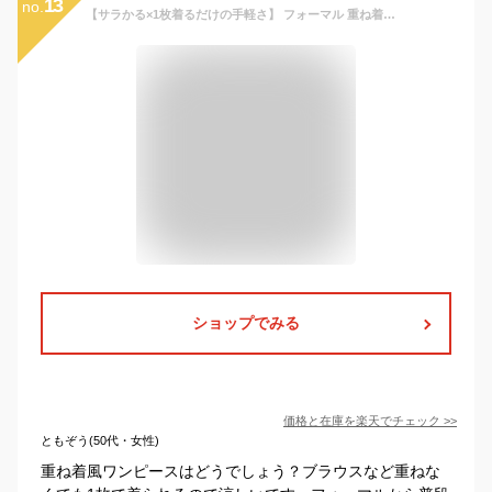
13
no.
【サラかる×1枚着るだけの手軽さ】 フォーマル 重ね着風 ワンピース キッズ 女の子 夏用 喪服 礼服 法事 冠婚葬祭 発表会 半袖 子供 リボン フリル スカラップ 子供服 ドッキング ワンピ レイヤード 子ども 夏 黒 ブラック こども服
ショップでみる
価格と在庫を
楽天
でチェック
>>
ともぞう(50代・女性)
重ね着風ワンピースはどうでしょう？ブラウスなど重ねな