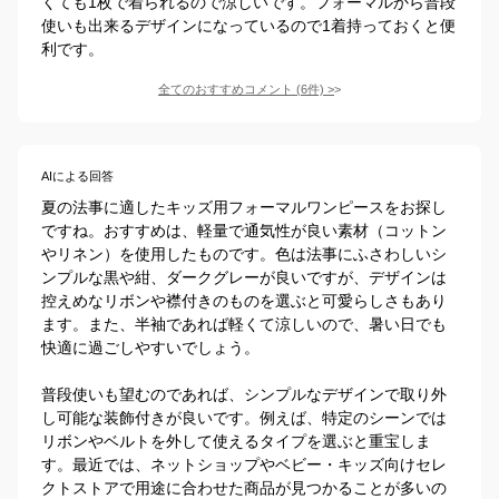
くても1枚で着られるので涼しいです。フォーマルから普段
使いも出来るデザインになっているので1着持っておくと便
利です。
全てのおすすめコメント
(
6
件)
>
AIによる回答
夏の法事に適したキッズ用フォーマルワンピースをお探し
ですね。おすすめは、軽量で通気性が良い素材（コットン
やリネン）を使用したものです。色は法事にふさわしいシ
ンプルな黒や紺、ダークグレーが良いですが、デザインは
控えめなリボンや襟付きのものを選ぶと可愛らしさもあり
ます。また、半袖であれば軽くて涼しいので、暑い日でも
快適に過ごしやすいでしょう。

普段使いも望むのであれば、シンプルなデザインで取り外
し可能な装飾付きが良いです。例えば、特定のシーンでは
リボンやベルトを外して使えるタイプを選ぶと重宝しま
す。最近では、ネットショップやベビー・キッズ向けセレ
クトストアで用途に合わせた商品が見つかることが多いの