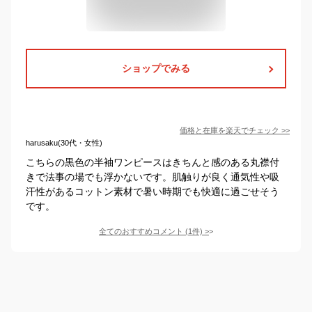
ショップでみる
価格と在庫を
楽天
でチェック
>>
harusaku(30代・女性)
こちらの黒色の半袖ワンピースはきちんと感のある丸襟付
きで法事の場でも浮かないです。肌触りが良く通気性や吸
汗性があるコットン素材で暑い時期でも快適に過ごせそう
です。
全てのおすすめコメント
(
1
件)
>