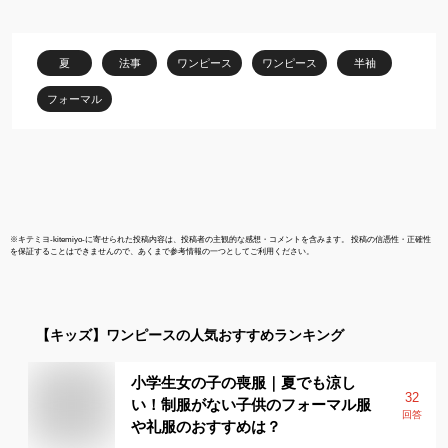
入園 入学 卒園 卒業 100
ス 100 110 1
110 120 130 140cm ネ
150 160cm
イビー ブラック ブルー
ョパン[結婚
夏
法事
ワンピース
ワンピース
半袖
ピンク
法事 黒 紺 
ビー
フォーマル
※
キテミヨ-kitemiyo-
に寄せられた投稿内容は、投稿者の主観的な感想・コメントを含みます。 投稿の信憑性・正確性
を保証することはできませんので、あくまで参考情報の一つとしてご利用ください。
【キッズ】
ワンピース
の人気おすすめランキング
小学生女の子の喪服｜夏でも涼し
32
い！制服がない子供のフォーマル服
回答
や礼服のおすすめは？