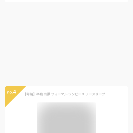
4
no.
【即納】半袖 白襟 フォーマル ワンピース ノースリーブ リボン キッズ 子供服 ポケット付き ノ女の子 長袖 こども服 子ども服 無地 プチプラ 春 夏 礼服 喪服 法事 100cm 110cm 120cm 130cm 140cm 通園 通学 プレゼント ブラック ハロウィン コスプレ