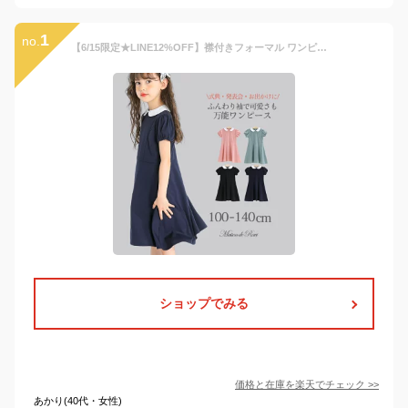
1
no.
【6/15限定★LINE12%OFF】襟付きフォーマル ワンピース 女の子 こども服 冠婚葬祭 半袖 白襟 キッズ プリンセス 喪服 法事 発表会 春 夏 伸縮性 再入荷 入園 入学 卒園 卒業 100 110 120 130 140cm ネイビー ブラック ブルー ピンク
ショップでみる
価格と在庫を
楽天
でチェック
>>
あかり(40代・女性)