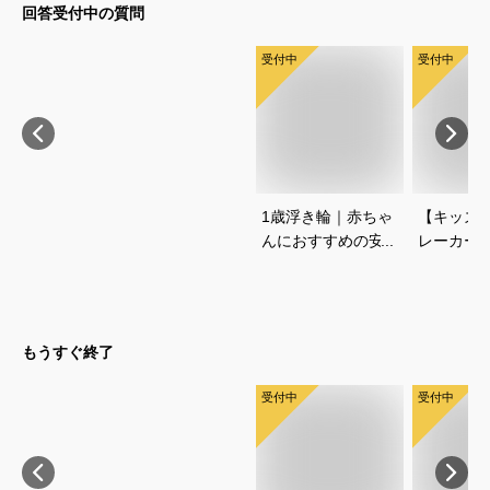
回答受付中の質問
受付中
受付中
1歳浮き輪｜赤ちゃ
【キッズ
んにおすすめの安全
レーカー
なベビーフロートや
トドアブ
足入れうきわは？
おしゃれ
は？
もうすぐ終了
受付中
受付中