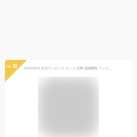
11
no.
[WUOWU] 女児ワンピース キッズ 法事 冠婚葬祭 ワンピース 子供 ブラック 黒 ガールズ 女の子 子供服 フォーマル 普段着 葬服 春夏秋冬 子ども 半袖