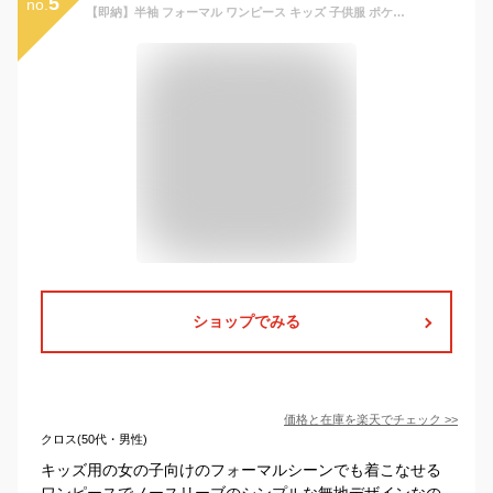
5
no.
【即納】半袖 フォーマル ワンピース キッズ 子供服 ポケット付き ノースリーブ 女の子 長袖 白襟 こども服 子ども服 無地 プチプラ 春 夏 礼服 喪服 法事 100cm 110cm 120cm 130cm 140cm 通園 通学 プレゼント ブラック ハロウィン コスプレ
ショップでみる
価格と在庫を
楽天
でチェック
>>
クロス(50代・男性)
キッズ用の女の子向けのフォーマルシーンでも着こなせる
ワンピースでノースリーブのシンプルな無地デザインなの