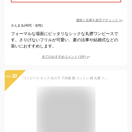
価格と在庫を
楽天
でチェック
>>
さんまる(40代・女性)
フォーマルな場面にピッタリなシックな丸襟ワンピースで
す。さりげないフリルが可愛い、夏の法事や結婚式などの
装いにおすすめします。
全てのおすすめコメント
(
1
件)
>
10
no.
ワンピース キッズ 女の子 子供服 夏 コットン 綿 丸襟 フリル襟 襟付き 半袖 黒 ブラック Aライン シンプル 上品 エレガント かわいい プリンセスドレス お出かけ 普段使い フォーマル