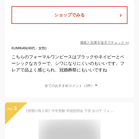
ショップでみる
価格と在庫を
楽天
でチェック
>>
KUMIKAN(40代・女性)
こちらのフォーマルワンピースはブラックやネイビーとベ
ーシックなカラーで、シワになりにくいのもいいです。フ
レアで品よく感じられ、冠婚葬祭にもいいですね
全てのおすすめコメント（2件）
3
no.
【待望の再入荷】中学受験 学校説明会 子供 女の子 フォーマル ワンピース 中学生 ジュニア喪服 子供 半袖 ピンタック シャツワンピース 140 150 160cm(8836-2506) CHOPIN/ショパン[通塾 ジュニア 夏 法事 葬式 結婚式 黒 紺 ブラックネイビー 制服] 中学生 喪服 子供 通学