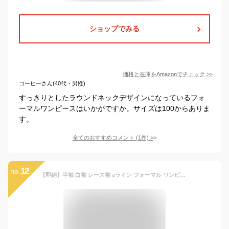
ショップでみる
価格と在庫を
Amazon
でチェック
>>
コーヒーさん(40代・男性)
すっきりとしたラウンドネックデザインになっているフォ
ーマルワンピースはいかがですか。サイズは100からありま
す。
全てのおすすめコメント
(
1
件)
>
12
no.
【即納】半袖 白襟 レース襟 aライン フォーマル ワンピース キッズ 子供服 ポケット付き ノ女の子 こども服 子ども服 無地 プチプラ 春 夏 礼服 喪服 法事 100cm 110cm 120cm 130cm 140cm 通園 通学 プレゼント ブラック ハロウィン コスプレ