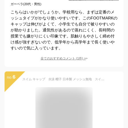
ガーベラ(20代・男性)
こちらはいかがでしょうか。学校用なら、まずは定番のメ
ッシュタイプがかなり使いやすいです。このFOOTMARKの
キャップは伸びがよくて、小学生でも自分で被りやすいの
が助かりました。通気性があるので蒸れにくく、長時間の
授業でも嫌がりにくい印象です。肌触りもやさしく締め付
け感が強すぎないので、低学年から高学年まで長く使いや
すいので気に入っています。
全てのおすすめコメント
(
1
件)
>
6
no.
スイム キャップ 水泳 帽子 日本製 メッシュ無地 スイミングキャップ 子供 幼児 大人 小学生 中学生 高校生 水泳 園児 スイムウェア メール便送料無料