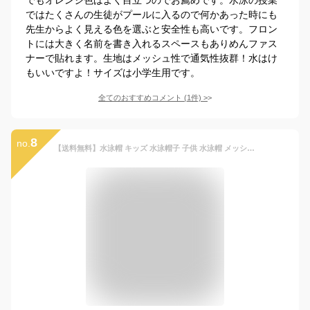
ではたくさんの生徒がプールに入るので何かあった時にも
先生からよく見える色を選ぶと安全性も高いです。フロン
トには大きく名前を書き入れるスペースもありめんファス
ナーで貼れます。生地はメッシュ性で通気性抜群！水はけ
もいいですよ！サイズは小学生用です。
全てのおすすめコメント
(
1
件)
>
8
no.
【送料無料】水泳帽 キッズ 水泳帽子 子供 水泳帽 メッシュ 水泳 帽子 スクール水着 キッズ スイムキャップ スイミングキャップ メッシュ 無地 子供用 大人用 学校用 小学生 男の子 女の子 白 赤 紺 ジュニア 子供水泳帽子 スクール水着 Mサイズ Lサイズ LLサイズ 8564