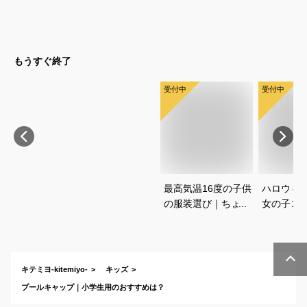
コスプレネタを教え
は？安全
てください
いタイプ
です
もうすぐ終了
受付中
受付中
最高気温16度の子供
ハロウィ
の服装選び｜ちょう
女の子コ
どいい重ね着コーデ
愛く仮装
を教えてください
すめは？
キテミヨ-kitemiyo-
キッズ
プールキャップ｜小学生用のおすすめは？