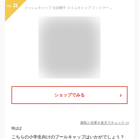
11
no.
メッシュキャップ 水泳帽子 スイムキャップ フットマーク M L カラー 学校指定 スイミング 水泳 プール 海 夏 男子 女子 男の子 女の子 男児 女児 子供 子ども こども キッズ ジュニア 水泳帽スイミング保育園幼稚園小学生中学生小学校中学校gds
ショップでみる
価格と在庫を
楽天
でチェック
>>
咲ぱぱ
こちらの小学生向けのプールキャップはいかがでしょう？