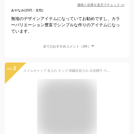
価格と在庫を
楽天
でチェック
>>
あやなみ(20代・女性)
無地のデザインアイテムになっていてお勧めですし、カラ
ーバリエーション豊富でシンプルな作りのアイテムになっ
ています。
全てのおすすめコメント（3件）
2
no.
スイムキャップ 名入れ キッズ 刺繍名前入れ 水泳帽子 小学生 こども 水泳帽 黄色 水色 ピンク 赤色 青 イエロー 白 プール キッズ スイムキャップ 学校指定 メッシュキャップ 男の子 女の子 小学生 幼稚園 幼児 水泳帽 名入れ 水泳帽子 子供