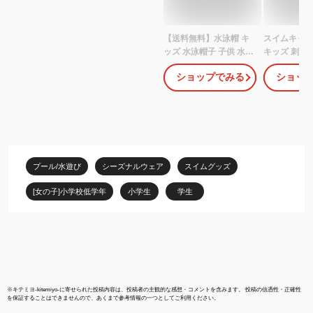
【送料無料】水泳帽 キ
スイムキャッ
ッズ 水泳帽子 子供 水泳
キッズ 刺繍
帽 メッシュ 水泳 帽子 ス
泳帽子 小学生
ショップでみる
ショッ
クール水着 キッズ スイ
泳帽 黄色 水
ムキャップ スイミング
色 青 イエロ
キャップ メッシュ 無地
キッズ スイ
子供用 大人用 学校用 小
学校指定 メ
学生 男の子 女の子 白 赤
ップ 男の子 
紺 ジュニア 子供水泳帽
生 幼稚園 幼
子 スクール水着 Mサイ
入れ 水泳帽
プール/水遊び
シーズナルウェア
スイムグッズ
ズ Lサイズ LLサイズ
8564
[女の子]小学校低学年
小学生
学生
※
キテミヨ-kitemiyo-
に寄せられた投稿内容は、投稿者の主観的な感想・コメントを含みます。 投稿の信憑性・正確性
を保証することはできませんので、あくまで参考情報の一つとしてご利用ください。