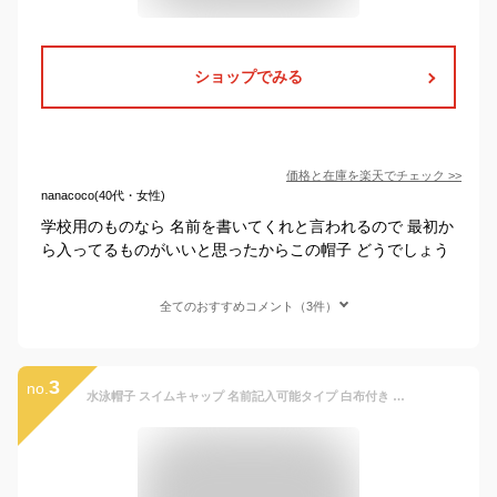
ショップでみる
価格と在庫を
楽天
でチェック
>>
nanacoco(40代・女性)
学校用のものなら 名前を書いてくれと言われるので 最初か
ら入ってるものがいいと思ったからこの帽子 どうでしょう
全てのおすすめコメント（3件）
3
no.
水泳帽子 スイムキャップ 名前記入可能タイプ 白布付き 日本製 メッシュ無地 スイミングキャップ 3サイズ9カラー Mサイズ フリーサイズ LLサイズ 幼稚園 未就園児 小学生 中学生 高校生 大人 スイミング教室 スイミングスクール