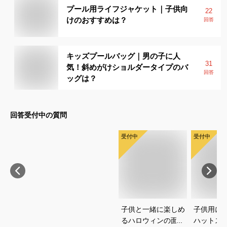
プール用ライフジャケット｜子供向
22
けのおすすめは？
回答
キッズプールバッグ｜男の子に人
31
気！斜めがけショルダータイプのバ
回答
ッグは？
回答受付中の質問
受付中
受付中
子供と一緒に楽しめ
子供用に
るハロウィンの面白
ハットス