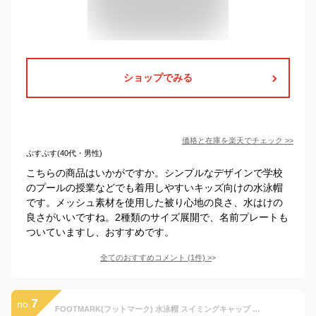
ショップでみる
価格と在庫を
楽天
でチェック
>>
ぷすぷす(40代・男性)
こちらの商品はいかがですか。シンプルなデザインで学校
のプールの授業などでも着用しやすいキッズ向けの水泳帽
です。メッシュ素材を使用した被り心地の良さ、水はけの
良さがいいですね。2種類のサイズ展開で、名前プレートも
ついていますし、おすすめです。
全てのおすすめコメント
(
1
件)
>
7
no.
FOOTMARK(フットマーク) 水泳帽 スイミングキャップ ダッシュマジック 101122 オレンジ(04) フリー