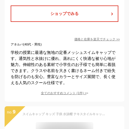
ショップでみる
価格と在庫を
楽天
でチェック
>>
アネルバ(40代・男性)
学校の授業に最適な無地の定番メッシュスイムキャップで
す。通気性と水抜けに優れ、蒸れにくく快適な被り心地が
魅力。伸縮性のある素材で小学生のお子様でも簡単に着脱
できます。クラスや名前を大きく書けるネーム付きで紛失
を防げるのも安心。豊富なカラーとサイズ展開で、長く使
える人気のスクール仕様です。
全てのおすすめコメント
(
1
件)
>
9
no.
スイムキャップ キッズ 子供 水泳帽 テキスタイルキャップ 水泳 キャップ 帽子 ジュニア 大人 男の子 女の子 ユニセックス 水泳キャップ 無地 子供用 大人用 競泳用 おしゃれ スクール 学校 小学校 小学生 学校 部活 クラブ 2wayキャップ 水泳用キャップ スイミングキャップ