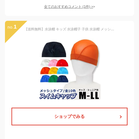
全てのおすすめコメント
(
1
件)
>
1
no.
【送料無料】水泳帽 キッズ 水泳帽子 子供 水泳帽 メッシュ 水泳 帽子 スクール水着 キッズ スイムキャップ スイミングキャップ メッシュ 無地 子供用 大人用 学校用 小学生 男の子 女の子 白 赤 紺 ジュニア 子供水泳帽子 スクール水着 Mサイズ Lサイズ LLサイズ 8564
ショップでみる