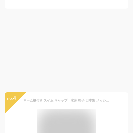
4
no.
ネーム欄付き スイム キャップ 水泳 帽子 日本製 メッシュ無地 スイミングキャップ 子供 幼児 大人 小学生 中学生 高校生 水泳 名前 メール便送料無料