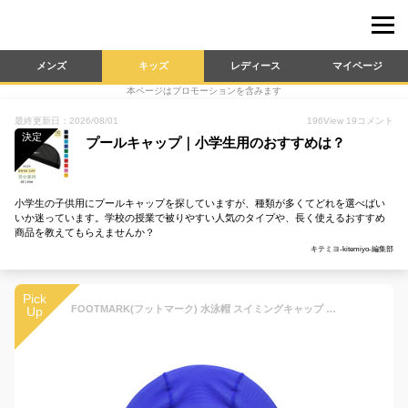
メンズ
キッズ
レディース
マイページ
本ページはプロモーションを含みます
最終更新日：2026/08/01
196
View
19
コメント
決定
プールキャップ｜小学生用のおすすめは？
小学生の子供用にプールキャップを探していますが、種類が多くてどれを選べばい
いか迷っています。学校の授業で被りやすい人気のタイプや、長く使えるおすすめ
商品を教えてもらえませんか？
キテミヨ-kitemiyo-編集部
Pick
FOOTMARK(フットマーク) 水泳帽 スイミングキャップ ダッシュマジック 101122 ネイビー(08) フリー
Up