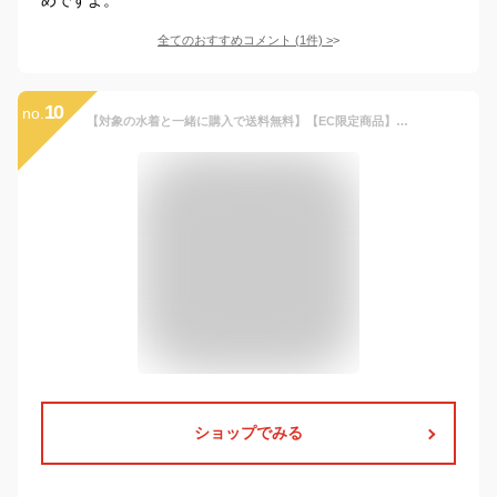
全てのおすすめコメント
(
1
件)
>
10
no.
【対象の水着と一緒に購入で送料無料】【EC限定商品】水泳帽子 スイムキャップ フットマーク メッシュ 子供 小学生 キッズ 中学生 高校生 男性 女性 プール授業 スプラッシュ2 202103
ショップでみる