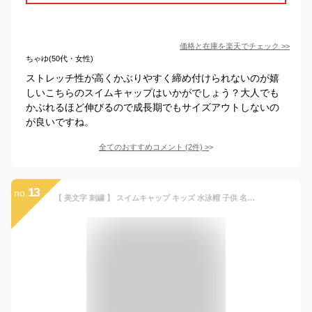
価格と在庫を
楽天
でチェック
>>
ちゃゆ(50代・女性)
ストレッチ性が高くかぶりやすく締め付けられないのが嬉
しいこちらのスイムキャップはいかがでしょう？大人でも
かぶれるほど伸びるので成長期でもサイズアウトしないの
が良いですね。
全てのおすすめコメント
(
2
件)
>
13
no.
【 美文字 刺繍 】 スイムキャップ キッズ 水泳帽 子供 名前 こども ジュニア プール メッシュキャップ メッシュ 名札 男の子 女の子 小学生 学校指定色 無地 水泳帽子