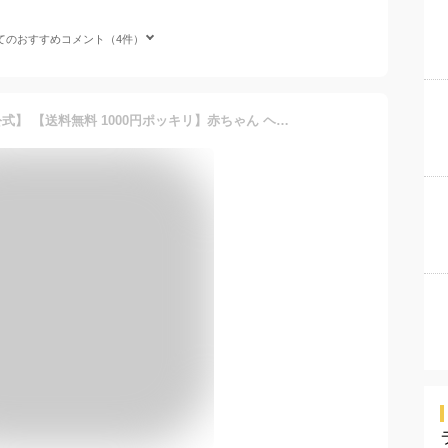
てのおすすめコメント（4件）
【Shomty（ショムティ）公式】 【送料無料 1000円ポッキリ】赤ちゃん ヘアクリップ ヘアピン キッズ 10本 セット KIRAKIRA☆ 前髪クリップ ヘアアクセサリー 髪留め 子供 赤ちゃん ベビー かわいい おしゃれ 花 リボン お誕生日 プレゼント Shomty