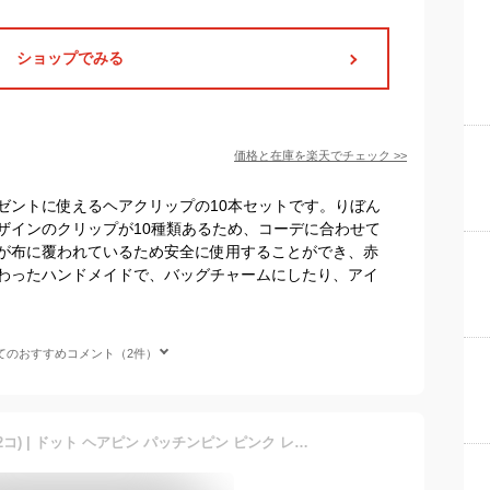
ショップでみる
価格と在庫を
楽天
でチェック
>>
ゼントに使えるヘアクリップの10本セットです。りぼん
ザインのクリップが10種類あるため、コーデに合わせて
が布に覆われているため安全に使用することができ、赤
わったハンドメイドで、バッグチャームにしたり、アイ
てのおすすめコメント（2件）
水玉 リボン パッチンどめ (2コ) | ドット ヘアピン パッチンピン ピンク レッド ホワイト ヘアアクセサリー ヘアアクセ 髪飾り 髪留め キッズ ガールズ 女の子 子供 こども KIDS かわいい 可愛い 通園 通学 幼稚園 小学生 お出かけ KHCP 全品 送料無料 実施中