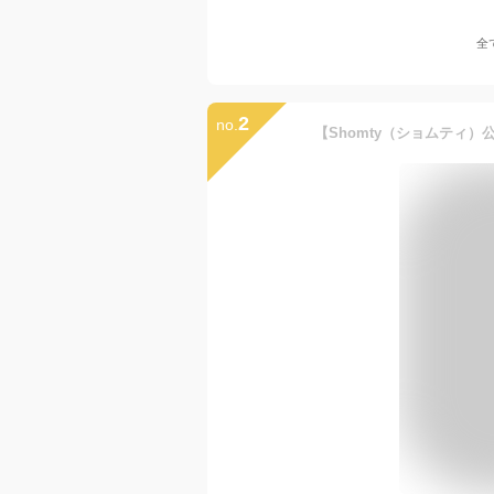
全
2
no.