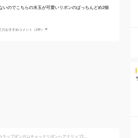
ないのでこちらの水玉が可愛いリボンのぱっちんどめ2個
てのおすすめコメント（2件）
Lycee mine リセマイン スカラップギンガムチェックリボンヘアクリップ(2コセット)(フリー)3061416 子供服 女の子 ガールズ 2026春夏