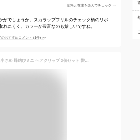
価格と在庫を
楽天
でチェック
>>
かがでしょうか。スカラップフリルのチェック柄のリボ
取れにくく、カラーが豊富なのも嬉しいですね。
てのおすすめコメント
(
1
件)
>
Fesanla リボン ヘアアクセ 小さめ 蝶結びミニ ヘアクリップ 2個セット 髪飾り 髪留め 可愛い ヘアアクセサリー 女の子 誕生日 成人式 結婚式 (ダークパープル)