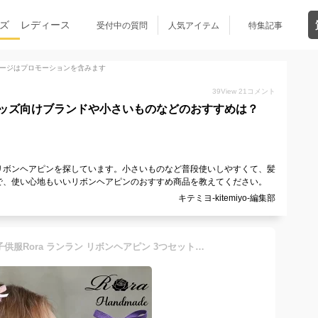
ズ
レディース
受付中の質問
人気アイテム
特集記事
ージはプロモーションを含みます
39
View
21
コメント
ッズ向けブランドや小さいものなどのおすすめは？
リボンヘアピンを探しています。小さいものなど普段使いしやすくて、髪
で、使い心地もいいリボンヘアピンのおすすめ商品を教えてください。
キテミヨ-kitemiyo-編集部
【10%OFFクーポンあり】子供服Rora ランラン リボンヘアピン 3つセット 子供 ヘアアクセサリー プレゼント 女の子 髪飾り キッズ ヘアピン お洒落 大人っぽい ヘアクリップ ヘアピン 通園 通学