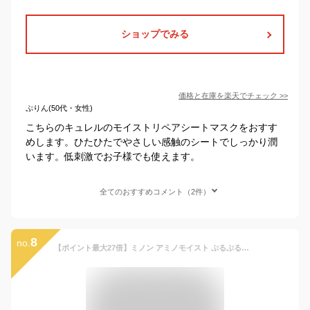
ショップでみる
価格と在庫を
楽天
でチェック
>>
ぷりん(50代・女性)
こちらのキュレルのモイストリペアシートマスクをおすす
めします。ひたひたでやさしい感触のシートでしっかり潤
います。低刺激でお子様でも使えます。
全てのおすすめコメント（2件）
8
no.
【ポイント最大27倍】ミノン アミノモイスト ぷるぷるしっとり肌マスク 敏感肌 シートマスク 保湿 スペシャルケア＜MINON ミノン＞ 正規品 【メール便1通1個まで可】 ギフト対応可ゆらぎ