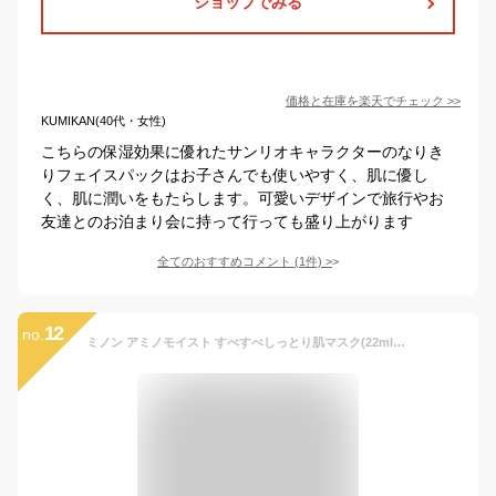
ショップでみる
価格と在庫を
楽天
でチェック
>>
KUMIKAN(40代・女性)
こちらの保湿効果に優れたサンリオキャラクターのなりき
りフェイスパックはお子さんでも使いやすく、肌に優し
く、肌に潤いをもたらします。可愛いデザインで旅行やお
友達とのお泊まり会に持って行っても盛り上がります
全てのおすすめコメント
(
1
件)
>
12
no.
ミノン アミノモイスト すべすべしっとり肌マスク(22ml*4枚入)【MINON(ミノン)】