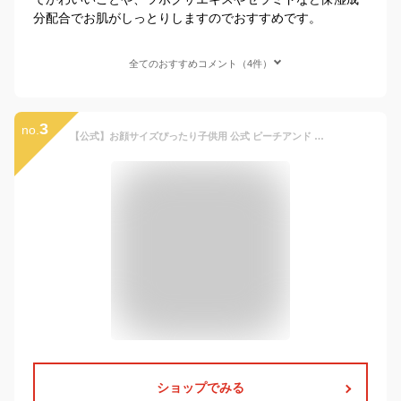
分配合でお肌がしっとりしますのでおすすめです。
全てのおすすめコメント（4件）
3
no.
【公式】お顔サイズぴったり子供用 公式 ピーチアンド バレリーナシートマスク 10枚 /Peachand 子供用マスクシート フェイスパック プレゼント 安全 キッズコスメ 子供化粧品 子供コスメ お誕生日 女の子 小学生 幼稚園 おでかけ 新学期 子供スキンケア
ショップでみる