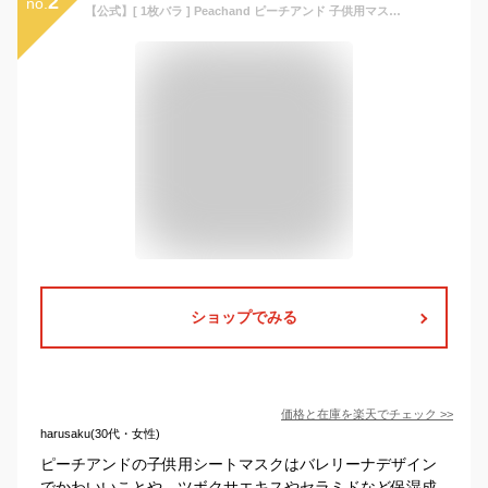
2
no.
【公式】[ 1枚バラ ] Peachand ピーチアンド 子供用マスクシート キッズ専用 ミニサイズ 安全成分 ツボクサ セラミド配合 お肌に優しい お母さんとバスタイム プリンセスマスクパック 敏感肌 低刺激 女の子 幼稚園児
ショップでみる
価格と在庫を
楽天
でチェック
>>
harusaku(30代・女性)
ピーチアンドの子供用シートマスクはバレリーナデザイン
でかわいいことや、ツボクサエキスやセラミドなど保湿成