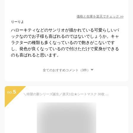
価格と在庫を
楽天
でチェック
>>
りーりよ
ハローキティなどのサンリオが描かれている可愛らしいパ
ックなのでお子様も喜ばれるのではないでしょうか。キャ
ラクターの種類も多くなっているので飽きがこないです
し、発色が良くなっているので付けただけで変身ができる
のも喜ばれると思います。
全てのおすすめコメント（3件）
5
no.
＼待望の新シリーズ誕生／楽天1位★シートマスク 30枚 大容量 VC200 ヒト幹細胞 エクソソーム VC100 レチノール CICA 高保湿 マスク フェイスパック 韓国 コスメ フェイスマスク パック 毛穴 顔パック ツヤ EXOSOME RETINOL スキンケア cicibellaシートマスク