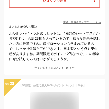
ショップでみる
価格と在庫を
楽天
でチェック
>>
まさまさa(60代・男性)
ルルルンハイドラお試しセットは、4種類のシートマスクが
各7枚ずつ、合計28枚も入っているので、様々な効果を試し
たい方に最適ですね。保湿ローションも含まれているの
で、しっかり保湿ケアができます。日本製という点も安心
感がありますね。期間限定でポイント2倍なので、この機会
にぜひ試してみてはいかがでしょうか。
全てのおすすめコメント
(
1
件)
>
20
no.
【6/5限定！抽選で最大100%ポイントバック】【30枚】毛穴撫子 お米のマスク 10枚入×3個 石澤研究所 | マスク シートマスク 日本製 フェイスパック パック 米 毛穴ケア 乾燥肌