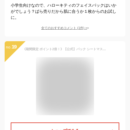
小学生向けなので、ハローキティのフェイスパックはいか
がでしょう？ばら売りだから肌に合うか１枚からのお試し
に。
全てのおすすめコメント
(
1
件)
>
19
no.
《期間限定 ポイント2倍！》【公式】パック シートマスク フェイスマスク ルルルン公式 ルルルンハイドラお試しセット 28枚（AZ・EX・V・F 各7枚） 保湿ローション 日本製 保湿 化粧水 フェイスマスク マスク シート マスクパック