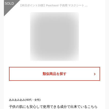
SOLD
【本日ポイント10倍】Peachand 子供用 マスクシート ピーチアンド プリンセスマスクパック フェイスパック (1枚) バレリーナマスク 子供用フェイスマスク シートマスク 安全成分 敏感肌 対応 キッズコスメ プレゼント 女の子 小学生 幼稚園 ギフト用 子供化粧品 送料無料
類似商品を探す
あみあみあみ(40代・女性)
子供の肌にも安心して使用できる成分で出来ているこちら