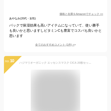
価格と在庫を
Amazon
でチェック
>>
あやなみ(20代・女性)
パックで保湿効果も高いアイテムになっていて、使い勝手
も良いかと思いますしビタミンCも豊富でコスパも良いかと
思います
全てのおすすめコメント
(
1
件)
>
10
no.
ハジマリオーガニック エッセンスマスク CICA 20枚セット シートマスク フェイスパック パック フェイシャルマスク CICA 個包装 保湿 肌トラブル 美容 プチギフト ギフト プレゼント アメニティ トラベル 旅行 日本製