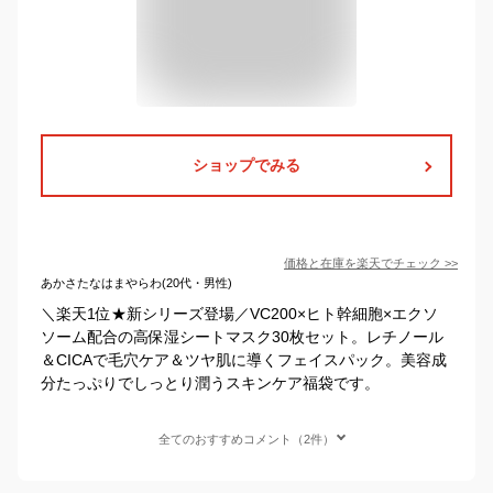
ショップでみる
価格と在庫を
楽天
でチェック
>>
あかさたなはまやらわ(20代・男性)
＼楽天1位★新シリーズ登場／VC200×ヒト幹細胞×エクソ
ソーム配合の高保湿シートマスク30枚セット。レチノール
＆CICAで毛穴ケア＆ツヤ肌に導くフェイスパック。美容成
分たっぷりでしっとり潤うスキンケア福袋です。
全てのおすすめコメント（2件）