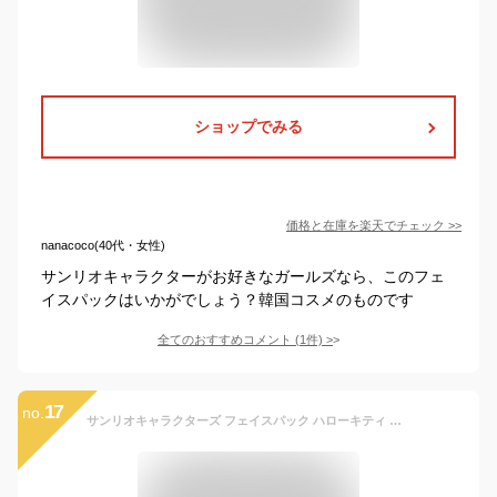
ショップでみる
価格と在庫を
楽天
でチェック
>>
nanacoco(40代・女性)
サンリオキャラクターがお好きなガールズなら、このフェ
イスパックはいかがでしょう？韓国コスメのものです
全てのおすすめコメント
(
1
件)
>
17
no.
サンリオキャラクターズ フェイスパック ハローキティ シナモロール クロミ マイメロディ ポチャッコ プリン タキシードサム ハンギョドン リトルツインスターズ ばつ丸 けろっぴ 代引不可商品