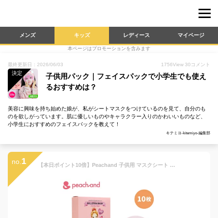
メンズ
キッズ
レディース
マイページ
本ページはプロモーションを含みます
最終更新日：2026/06/03
1756
View
30
コメント
決定
子供用パック｜フェイスパックで小学生でも使え
るおすすめは？
美容に興味を持ち始めた娘が、私がシートマスクをつけているのを見て、自分のも
のを欲しがっています。肌に優しいものやキャラクラー入りのかわいいものなど、
小学生におすすめのフェイスパックを教えて！
キテミヨ-kitemiyo-編集部
1
no.
【本日ポイント10倍】Peachand 子供用 マスクシート ピーチアンド プリンセスマスクパック フェイスパック (10枚) バレリーナマスク 子供用フェイスマスク シートマスク 安全成分 敏感肌 対応 キッズコスメ プレゼント 女の子 小学生 幼稚園 ギフト用 子供化粧品 送料無料