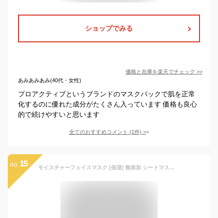
ショップでみる
価格と在庫を
楽天
でチェック
>>
あみあみあみ(40代・女性)
プロアクティブというブランドのマスクパックで肌を正常
化するのに優れた成分がたくさん入っています 価格も良心
的で続けやすいと思います
全てのおすすめコメント
(
1
件)
>
15
no.
モイスチャーフェイスマスク [保湿] 無添加 シートマスク アクネスラボ 3枚入