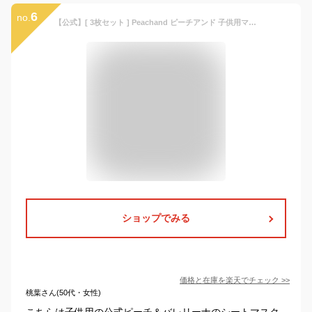
6
no.
【公式】[ 3枚セット ] Peachand ピーチアンド 子供用マスクシート キッズ専用 ミニサイズ 安全成分 ツボクサ セラミド配合 お肌に優しい お母さんとバスタイム プリンセスマスクパック 敏感肌 低刺激 女の子 幼稚園児
ショップでみる
価格と在庫を
楽天
でチェック
>>
桃葉さん(50代・女性)
こちらは子供用の公式ピーチ＆バレリーナのシートマスク