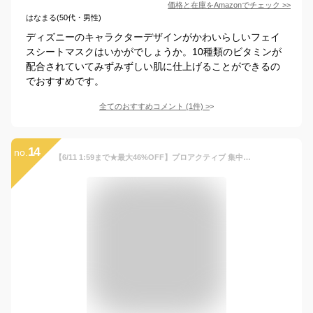
価格と在庫を
Amazon
でチェック
>>
はなまる(50代・男性)
ディズニーのキャラクターデザインがかわいらしいフェイ
スシートマスクはいかがでしょうか。10種類のビタミンが
配合されていてみずみずしい肌に仕上げることができるの
でおすすめです。
全てのおすすめコメント
(
1
件)
>
14
no.
【6/11 1:59まで★最大46%OFF】プロアクティブ 集中ケアマスク1袋(10枚入) 3袋(10枚入×3袋) シートマスク フェイスパック 顔パック マスクパック CICA シカ 保湿 美白 ニキビ ニキビケア 肌荒れ スキンケア 化粧水 美容液 ギフト プレゼント