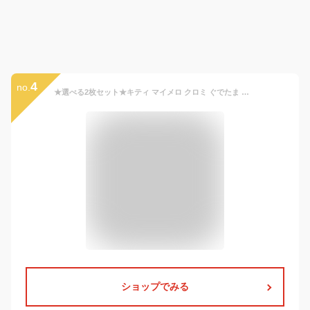
4
no.
★選べる2枚セット★キティ マイメロ クロミ ぐでたま かわいいサンリオキャラ なりきりフェイスパック フェイスマスク パーティー 盛り上がる!!《レディース 女の子 ジュニア キッズ ハローキティ HELLO KITTY マイメロディ》
ショップでみる