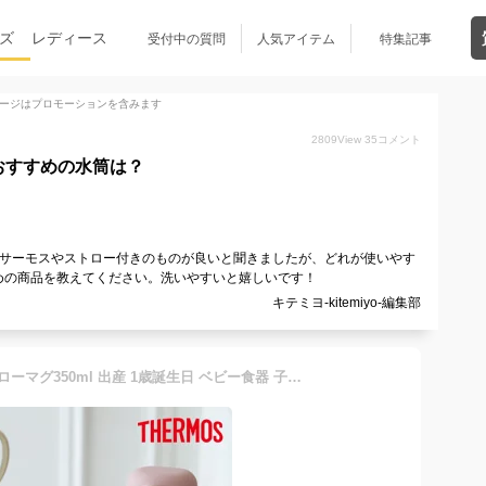
ズ
レディース
受付中の質問
人気アイテム
特集記事
ージはプロモーションを含みます
2809
View
35
コメント
おすすめの水筒は？
。サーモスやストロー付きのものが良いと聞きましたが、どれが使いやす
めの商品を教えてください。洗いやすいと嬉しいです！
キテミヨ-kitemiyo-編集部
名入れ サーモスベビーストローマグ350ml 出産 1歳誕生日 ベビー食器 子供 出産祝い 0歳 6ヵ月 1歳 赤ちゃん ベビー ストローマグ ベビーマグ 出産祝い 名入れ 水筒 サーモス thermos ベビーストローマグ 子供 350ml アースカラー 限定色 限定カラー ベビーマグ