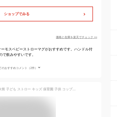
ショップでみる
価格と在庫を
楽天
でチェック
>>
サーモスベビーストローマグがおすすめです。ハンドル付
ので飲みやすいです。
てのおすすめコメント（2件）
交換ストロー付き【公式】水筒 子ども ストロー キッズ 保育園 子供 コップ コップ付き ストローマグ ステンレス 幼稚園 女の子 男の子 2way 0歳 1歳 2歳 3歳 紐付き ストロータイプ ベビー 保冷 一歳 ベビーマグ かわいい 400ml 紐 入園 ストロー付き ピーコック ASK-W41