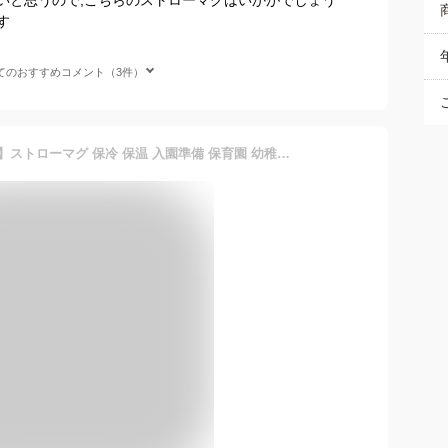
す
てのおすすめコメント（3件）
【日本総代理店 メロウェア】ストローマグ 保冷 保温 入園準備 保育園 幼稚園 サーモボトル meroware ベビー マグボトル 270ml 9カ月 水筒 魔法瓶 1歳 2歳 3歳 漏れにくい 幼児用 男の子 女の子 MATT matt くすみカラー 出産祝い