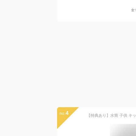
全
4
no.