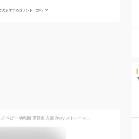
てのおすすめコメント（2件）
【特典あり】水筒 子供 キッズ ベビー 幼稚園 保育園 入園 2way ストローマグ ストロー水筒 コップ水筒 コップ付き 400ml 360ml 保冷保温 魔法瓶 真空断熱 ワンタッチ 肩紐付き 軽い 洗いやすい かわいい 子ども 赤ちゃん 女の子 男の子 1歳 2歳 3歳 4歳 ピーコック ASK-W41