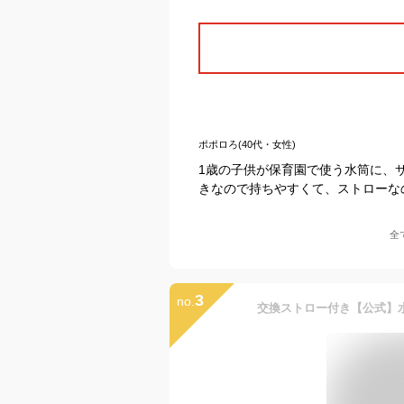
ポポロろ(40代・女性)
1歳の子供が保育園で使う水筒に、
きなので持ちやすくて、ストローな
全
3
no.