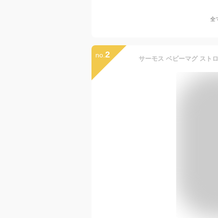
全
2
no.