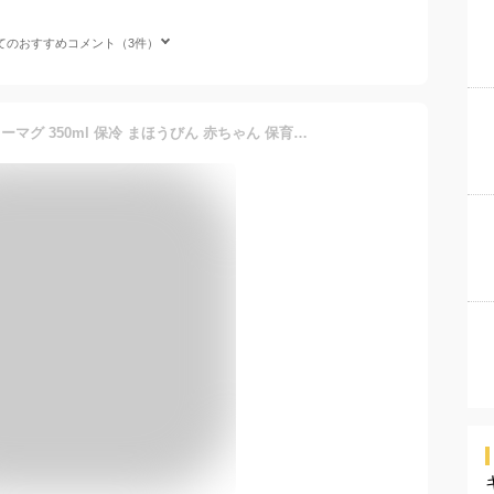
てのおすすめコメント（3件）
サーモス ベビーマグ ストローマグ 350ml 保冷 まほうびん 赤ちゃん 保育園 子供 シンプル 9か月から 1歳 2歳 ワンタッチ ハンドル付き ベビー 水筒 ミント ピンク ベージュ FJT-350