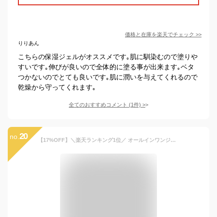
価格と在庫を
楽天
でチェック
>>
りりあん
こちらの保湿ジェルがオススメです｡肌に馴染むので塗りや
すいです｡伸びが良いので全体的に塗る事が出来ます｡ベタ
つかないのでとても良いです｡肌に潤いを与えてくれるので
乾燥から守ってくれます｡
全てのおすすめコメント
(
1
件)
>
20
no.
【17%OFF】＼楽天ランキング1位／ オールインワンジェル【公式】ハレナ オーガニック オールインワンゲル 化粧水 乳液 美容液 送料無料 オールインワン モイスチャー ジェル 化粧品 無添加 保湿 スキンケア 敏感肌 セラミド 乾燥肌