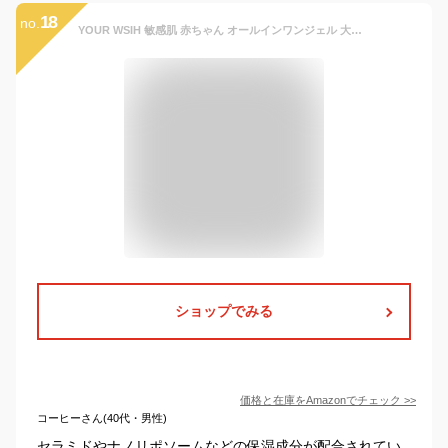
18
no.
YOUR WSIH 敏感肌 赤ちゃん オールインワンジェル 大容量（約4カ月分） ポンプ 肌荒れを防ぐ 全身使える 無添加 無香料 高保湿 専門家監修 ナノリポソーム セラミド贅沢配合
ショップでみる
価格と在庫を
Amazon
でチェック
>>
コーヒーさん(40代・男性)
セラミドやナノリポソームなどの保湿成分が配合されてい