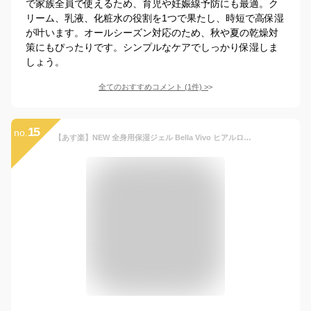
で家族全員で使えるため、育児や妊娠線予防にも最適。ク
リーム、乳液、化粧水の役割を1つで果たし、時短で高保湿
が叶います。オールシーズン対応のため、秋や夏の乾燥対
策にもぴったりです。シンプルなケアでしっかり保湿しま
しょう。
全てのおすすめコメント
(
1
件)
>
15
no.
【あす楽】NEW 全身用保湿ジェル Bella Vivo ヒアルロン酸＆コラーゲン潤いジェル たっぷり300g｜オールインワン しっとり すべすべ さっぱり 男性 子供 乾燥肌 ひげそり 大容量 全身 保湿 オールインワンジェル オールインワン化粧品 化粧品 保湿ジェル 送料無料