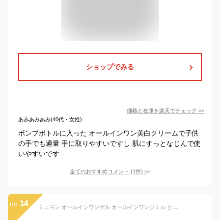
ショップでみる
価格と在庫を
楽天
でチェック
>>
あみあみあみ(40代・女性)
ポンプボトルに入った オールインワン美白クリームで子供
の手でも適量 手に取りやすいですし 肌にすっとなじんで使
いやすいです
全てのおすすめコメント
(
1
件)
>
14
no.
ミニヨン オールインワンゲル オールインワンジェル ヒト型セラミド ヒアルロン酸 おすすめ 女性 男性 メンズ 子供 家族 無添加 低刺激 乾燥 敏感肌 クリーム 乳液 化粧水 保湿 育児 妊娠線 予防 高保湿 マタニティ オールインワン 時短コスメ 秋 夏 オールシーズン