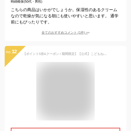
時綿根保(50代・男性)
こちらの商品はいかがでしょうか。保湿性のあるクリーム
なので乾燥が気になる朝にも使いやすいと思います。 通学
前にもぴったりです。
全てのおすすめコメント
(
1
件)
>
12
no.
【ポイント5倍&クーポン / 期間限定】【公式】こどもねすのオールインワン保湿ゲル 大容量250g［顔/全身用保湿ゲル］ベビーローション ベビークリーム ベビーオイル ベビーミルク 新生児 ベビー 赤ちゃん こども 無添加 スキンケア 天然由来 無香料 出産祝 敏感肌 ポンプ