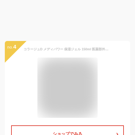
4
no.
コラージュD メディパワー 保湿ジェル 150ml 医薬部外品 保湿 スキンケア 顔 からだ 低刺激性 無香料 無色素 べたつかない 防腐剤無添加 赤ちゃん 子ども 敏感肌 高齢 家族 乾燥肌 カサカサ肌 高保湿 アトピー体質 しっとり すべすべ 肌に優しい 美肌 みずみずしい 日本製
ショップでみる