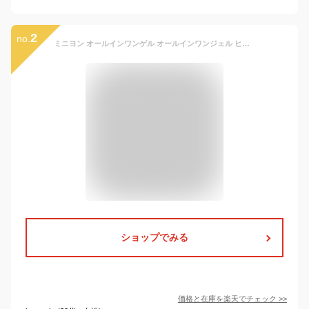
2
no.
ミニヨン オールインワンゲル オールインワンジェル ヒト型セラミド ヒアルロン酸 おすすめ 女性 男性 メンズ 子供 家族 無添加 低刺激 乾燥 敏感肌 クリーム 乳液 化粧水 保湿 育児 妊娠線 予防 高保湿 マタニティ オールインワン 時短コスメ 秋 夏 オールシーズン
ショップでみる
価格と在庫を
楽天
でチェック
>>