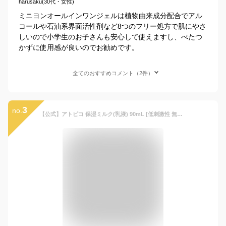
harusaku(30代・女性)
ミニヨンオールインワンジェルは植物由来成分配合でアル
コールや石油系界面活性剤など8つのフリー処方で肌にやさ
しいので小学生のお子さんも安心して使えますし、べたつ
かずに使用感が良いのでお勧めです。
全てのおすすめコメント（2件）
3
no.
【公式】アトピコ 保湿ミルク(乳液) 90mL [低刺激性 無香料 無着色 精製ツバキ油配合 オールインワンタイプ 保湿 顔 体 全身 ベビー 子供 大人 スキンケア atopico 大島椿]