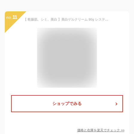
11
no.
【 乾燥肌、シミ、美白 】美白ゲルクリーム 90g レステモ 送料無料 美白オールインワン ゲル しみ 医薬部外品 美容液 クリーム 化粧水 乳液 化粧下地 が オールインワン 保湿 ジェル オールインワンジェル ポンプ ゲルクリーム 美白ゲル スキンケア 小じわ そばかす
ショップでみる
価格と在庫を
楽天
でチェック
>>