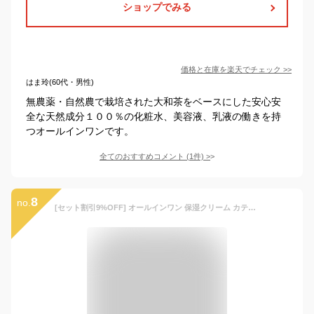
ショップでみる
価格と在庫を
楽天
でチェック
>>
はま玲(60代・男性)
無農薬・自然農で栽培された大和茶をベースにした安心安
全な天然成分１００％の化粧水、美容液、乳液の働きを持
つオールインワンです。
全てのおすすめコメント
(
1
件)
>
8
no.
[セット割引9%OFF] オールインワン 保湿クリーム カテキンクリーム宇治の花50g 3個 顔 全身 アトピー 敏感肌 クリーム スキンケア フェイスクリーム ボディクリーム 保湿 保湿剤 かゆみ 乾燥肌 肌荒れ 乾燥 美容 色素 沈着 子供 肌トラブル 無添加 高保湿 セラミド 花粉症