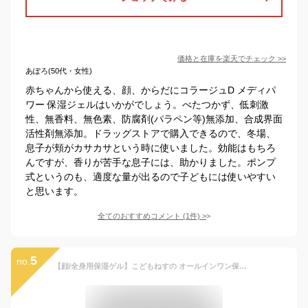
価格と在庫を
楽天
でチェック
>>
あぽろ(50代・女性)
赤ちゃんから使える、顔、からだにコラージュD メディパ
ワー 保湿ジェルはいかがでしょう。べたつかず、低刺激
性、無香料、無色素、防腐剤(パラペン等)無添加、合成界面
活性剤無添加。ドラッグストアで購入できるので、冬場、
息子が頬がカサカサという時に使いました。効能はもちろ
んですが、香りが苦手な息子には、助かりました。ポンプ
式というのも、適度な量が出るので子どもには使いやすい
と思います。
全てのおすすめコメント
(
1
件)
>
5
no.
【顔/全身用保湿ゲル】こどもねすの オールインワン保湿ゲル 250g ［LDKベストバイ受賞］ 敏感肌 新生児 乳幼児 低刺激 乾燥肌 顔/全身用 うるおい 保湿 無添加 天然由来