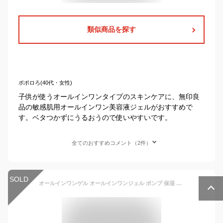
類似商品を探す
ポポロろ(40代・女性)
子供が使うオールインワンタイプのスキンケアに、無印良
品の敏感肌用オールインワン美容液ジェルがおすすめで
す。ベタつかずにうるおうので使いやすいです。
全てのおすすめコメント（2件）
SOLD
オールインワンゲル オールインワンジェル ポンプ 保湿 スキンケア 化粧水 乳液 美容液 クリーム 下地 化粧品 界面活性剤不使用 低刺激 産後 ミルポッシェオーガニクス オールインワンゲルクリーム【送料無料】