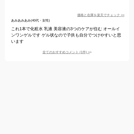
価格と在庫を
楽天
でチェック
>>
あみあみあみ(40代・女性)
これ1本で化粧水 乳液 美容液の3つのケアが住む オールイ
ンワンゲルです ゲル状なので子供も自分でつけやすいと思
います
全てのおすすめコメント
(
1
件)
>