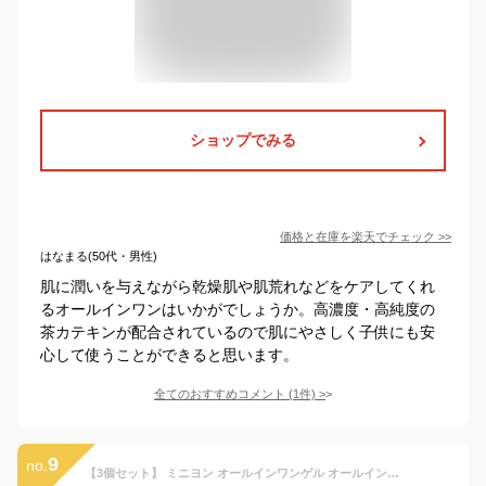
ショップでみる
価格と在庫を
楽天
でチェック
>>
はなまる(50代・男性)
肌に潤いを与えながら乾燥肌や肌荒れなどをケアしてくれ
るオールインワンはいかがでしょうか。高濃度・高純度の
茶カテキンが配合されているので肌にやさしく子供にも安
心して使うことができると思います。
全てのおすすめコメント
(
1
件)
>
9
no.
【3個セット】 ミニヨン オールインワンゲル オールインワンジェル ヒト型セラミド ヒアルロン酸 女性 男性 メンズ 子供 家族 無添加 低刺激 乾燥 敏感肌 クリーム 乳液 化粧水 保湿 育児 妊娠線 予防 高保湿 マタニティ オールインワン 時短コスメ 秋 夏 オールシーズン