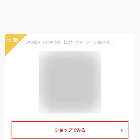
16
no.
【P10倍★~9/11 01:59】【公式ドクターシーラボ(Dr.Ci:Labo)】薬用アクアコラーゲンゲル スーパーセンシティブ EXR120g 医薬部外品 セラミド 敏感肌 低刺激 オールインワンゲル 保湿 化粧水 乳液 クリーム アイクリーム 化粧下地 オールインワンジェル 女性 プレゼント
ショップでみる