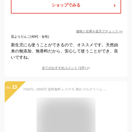
ショップでみる
価格と在庫を
楽天
でチェック
>>
花よりだんご(40代・女性)
新生児にも使うことができるので、オススメです。天然由
来の無添加、無香料だから、安心して使うことができ、良
いですね。
全てのおすすめコメント
(
1
件)
>
13
no.
7500円→6980円 送料無料 レステモ 美白 ゲルクリーム シルク姉愛用 500gボトル付 オールインワン オールインワンジェル ポンプ オールインワンゲル 美白ゲルクリーム ゲル 化粧水 乳液 美容液 クリーム 化粧下地 シミ 乾燥肌 低刺激 保湿 しみ 敏感肌 スキンケア 小じわ