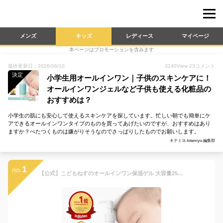
メンズ
キッズ
レディース
マイページ
本ページはプロモーションを含みます
最終更新日：2026/06/10
3240
View
23
コメント
決定
小学生用オールインワン｜子供のスキンケアに！
オールインワンジェルなど子供も使える化粧品の
おすすめは？
小学生の肌にも安心して使えるスキンケアを探しています。忙しい朝でも簡単にケ
アできるオールインワンタイプのものを買ってあげたいのですが、おすすめはあり
ますか？べたつくものは嫌がりそうなのでさっぱりしたものでお願いします。
キテミヨ-kitemiyo-編集部
1
no.
【公式】こどもねすのオールインワン保湿ゲル 大容量250g［顔/全身用保湿ゲル］ベビーローション ベビークリーム ベビーオイル ベビーミルク 新生児 ベビー 赤ちゃん こども 無添加 スキンケア 天然由来 無香料 出産祝 敏感肌 ポンプタイプ LDK三冠