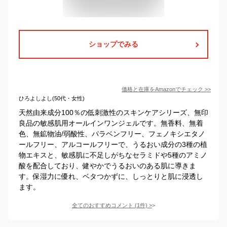
ショップでみる
価格と在庫を
Amazon
でチェック
>>
ひろよしよし(50代・女性)
天然由来成分100％の低刺激性のスキンケアシリーズ、無印
良品の敏感肌用オールインワンジェルです。無香料、無着
色、無鉱物油/弱酸性、パラベンフリー、フェノキシエタノ
ールフリー、アルコールフリーで、うるおい成分の3種の植
物エキスと、敏感肌に不足しがちなセラミドや5種のアミノ
酸を配合しており、健やかでうるおいのある肌に導きま
す。保湿力に優れ、ベタつかずに、しっとりと肌に浸透し
ます。
全てのおすすめコメント
(
1
件)
>