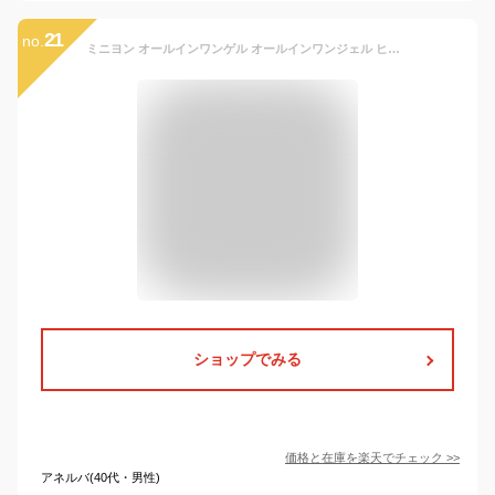
21
no.
ミニヨン オールインワンゲル オールインワンジェル ヒト型セラミド ヒアルロン酸 おすすめ 女性 男性 メンズ 子供 家族 無添加 低刺激 乾燥 敏感肌 クリーム 乳液 化粧水 保湿 育児 妊娠線 予防 高保湿 マタニティ オールインワン 時短コスメ 秋 夏 オールシーズン
ショップでみる
価格と在庫を
楽天
でチェック
>>
アネルバ(40代・男性)