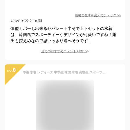
価格と在庫を
楽天
でチェック
>>
ともぞう(50代・女性)
体型カバーも出来るセパレート半そで上下セットの水着
は、韓国風でスポーティーなデザインが可愛いですね！露
出も控えめなので思いっきり遊べそうです！
全てのおすすめコメント
(
1
件)
>
8
no.
即納 水着 レディース 中学生 韓国 水着 高校生 スポーツ 女の子 露出控え 体型カバー スポーティー 3点セット セパレート タンキニ ショートパンツ 小学生 女子 水着 韓国風 日焼け防止 UVパーカー UVカッド ラッシュガード 夏 温泉 修学旅行 ファション お洒落 セット