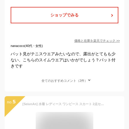
ショップでみる
価格と在庫を
楽天
でチェック
>>
nanacoco(40代・女性)
パット見がテニスウエアみたいなので、露出がとてもも少
ない、こちらのスイムウエアはいかがでしょう？パット付
きです
全てのおすすめコメント（2件）
5
no.
[SeiunAn] 水着 レディース ワンピース スカート 2点セット 2way 体型カバー ワイヤー入り パット付き 盛れる ママ水着 露出控えめ フリル セクシー 可愛い 大きいサイズ スイムウェア ビーチウェア 韓国 おしゃれ 着痩せ 水陸両用 無地