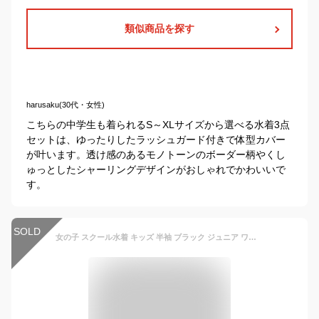
類似商品を探す
harusaku(30代・女性)
こちらの中学生も着られるS～XLサイズから選べる水着3点
セットは、ゆったりしたラッシュガード付きで体型カバー
が叶います。透け感のあるモノトーンのボーダー柄やくし
ゅっとしたシャーリングデザインがおしゃれでかわいいで
す。
SOLD
女の子 スクール水着 キッズ 半袖 ブラック ジュニア ワンピース 一体型パンツ付き 子供 水着 スポーツウエア 中学生 レデイース ガールズ 子ども用 水着 スポーティー 紫外線対策 日やけど防止 スイミング ビーチ