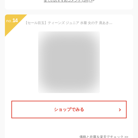
全てのおすすめコメント
(
1
件)
>
14
no.
【セール目玉】ティーンズ ジュニア 水着 女の子 肩あきフリル セパレートスイムウェア キッズ ブラック 黒 白 水色 紫 紺 花柄 チェック柄 子供 小学生 中学生 女子 TAK キャサリンコテージ
ショップでみる
価格と在庫を
楽天
でチェック
>>