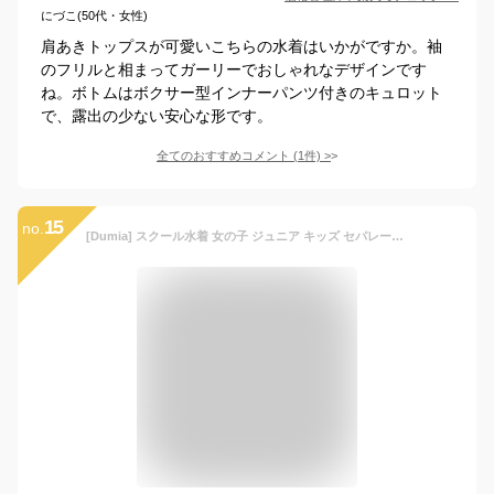
にづこ(50代・女性)
肩あきトップスが可愛いこちらの水着はいかがですか。袖
のフリルと相まってガーリーでおしゃれなデザインです
ね。ボトムはボクサー型インナーパンツ付きのキュロット
で、露出の少ない安心な形です。
全てのおすすめコメント
(
1
件)
>
15
no.
[Dumia] スクール水着 女の子 ジュニア キッズ セパレート トップス 半袖 ショートパンツ 2点セット 上下セット ラッシュガード ウエストゴム 着やすい 子供用 可愛い お洒落 UVカット 小学生 中学生 高校生 露出控えめ (JP, アルファベット, L, ブラック)