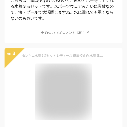
こちらは、露出少なめでかわいく、体型カバーをしてくれ
る水着３点セットです。スポーツウェアみたいに素敵なの
で、海・プールで大活躍しますね。水に濡れても重くなら
ないのも良いです。
全てのおすすめコメント（2件）
3
no.
タンキニ水着 2点セット レディース 露出控えめ 水着 体型カバー スカートパンツ 韓国風 半袖 学生 大人 ジュニア 女子 スポーツ 可愛い セパレート みずぎ お腹 お尻 UVカット パット付き 10代 20代 30代 海辺 旅行 リゾートビーチ 温泉 プール