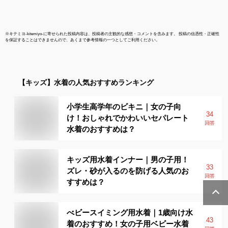
※
キテミヨ-kitemiyo-
に寄せられた投稿内容は、投稿者の主観的な感想・コメントを含みます。 投稿の信憑性・正確性
を保証することはできませんので、あくまで参考情報の一つとしてご利用ください。
【キッズ】
水着
の人気おすすめランキング
小学生高学年のビキニ｜女の子向
34
け！おしゃれでかわいいセパレート
回答
水着のおすすめは？
キッズ用水着インナー｜男の子用！
33
ズレ・砂が入るのを防げる人気のお
回答
すすめは？
べビースイミング用水着｜1歳向け水
43
着のおすすめ！女の子用ベビー水着