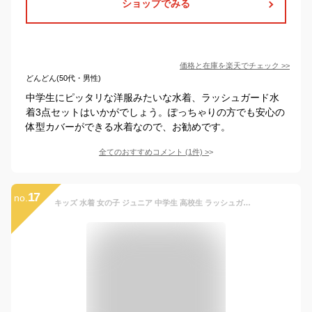
ショップでみる
価格と在庫を
楽天
でチェック
>>
どんどん(50代・男性)
中学生にピッタリな洋服みたいな水着、ラッシュガード水
着3点セットはいかがでしょう。ぽっちゃりの方でも安心の
体型カバーができる水着なので、お勧めです。
全てのおすすめコメント
(
1
件)
>
17
no.
キッズ 水着 女の子 ジュニア 中学生 高校生 ラッシュガード 半袖 ショートパンツ セパレート 2点セット 子供用 体型カバー 黒 白 プール スポーツ スクール 水泳 水遊び UV対策 パッド付き 130 140 150 160 170 重ね着風 スイミングスクール スポーティ