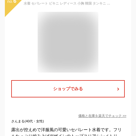
6
no.
水着 セパレート ビキニ レディース 小胸 韓国 タンキニ 水着 上下セット 可愛い フリル スカート 水着 みずぎ 体型カバー 少女 中学生 高校生 大人 水着 女性 露出控えめ リゾート 水泳 みずぎ ビーチ 海 プール 10代 20代 30代 送料無料
ショップでみる
価格と在庫を
楽天
でチェック
>>
さんまる(40代・女性)
露出が控えめで洋服風の可愛いセパレート水着です。フリ
ルたっぷり編み上げデザインのトップスにアシンメトリ―