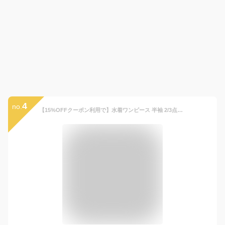
4
no.
【15%OFFクーポン利用で】水着ワンピース 半袖 2/3点セット 水着 ワンピース レディース UV カット 体型カバー ママ水着 大きいサイズ セパレートフィットネス スクール ノンワイヤー ワンピ ショーツ パッド付き 着痩せ ストレッチ 水陸両用 スポーツ風 学生 速乾 練習用