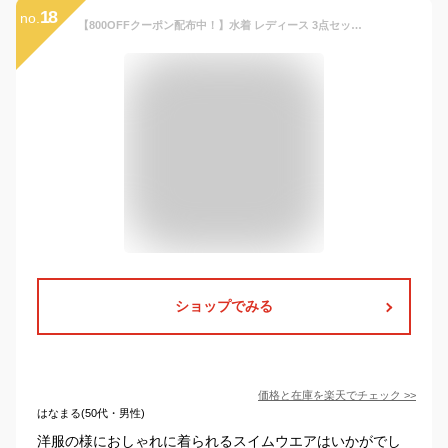
18
no.
【800OFFクーポン配布中！】水着 レディース 3点セット 体型カバー セパレート Tシャツ 半袖 上下セット ワンピース スポーティー パッド付き 夏 韓国風 かわいい 女の子 少女 学生 中学生 高校生 露出控えめ リゾート 水泳 ビーチ 海 温泉 プール
ショップでみる
価格と在庫を
楽天
でチェック
>>
はなまる(50代・男性)
洋服の様におしゃれに着られるスイムウエアはいかがでし