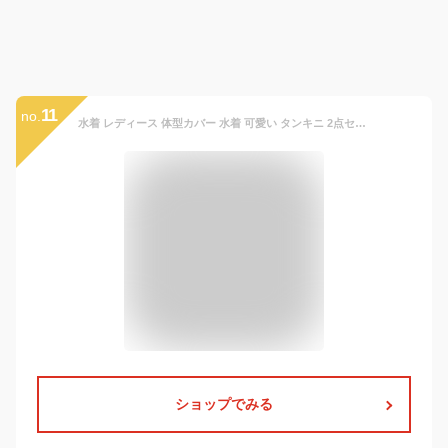
11
no.
水着 レディース 体型カバー 水着 可愛い タンキニ 2点セット 韓国 小胸 水着 ハイウエスト みずぎ 露出控えめ セパレート スカート 安全パンツ 上下セット スポーツ水着 中学生 高校生 大人 ジュニア スイムウェア 水陸両用 ビーチ 海水浴 温泉 プール
ショップでみる