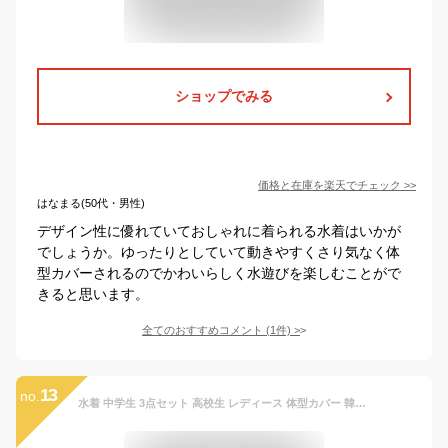
ショップでみる
価格と在庫を
楽天
でチェック
>>
はなまる(50代・男性)
デザイン性に優れていておしゃれに着られる水着はいかが
でしょうか。ゆったりとしていて動きやすくさり気なく体
型カバーされるのでかわいらしく水遊びを楽しむことがで
きると思います。
全てのおすすめコメント
(
1
件)
>
13
no.
水着 中学生 3点セット 高校生 レディース 体型カバー 韓国 露出控え 大学生 女の子 セパレート セットアップ 韓国風 ラッシュガード ガールズ スポーツ 夏 ショートパンツ プール フィットネス ビーチバレー タンキニ ビキニ