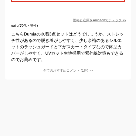
価格と在庫を
Amazon
でチェック
>>
gairu(70代・男性)
こちらDumiaの水着3点セットはどうでしょうか。ストレッ
チ性があるので脱ぎ着がしやすく、少し余裕のあるシルエ
ットのラッシュガードと下がスカートタイプなので体型カ
バーがしやすく、UVカット生地採用で紫外線対策もできる
のでお薦めです。
全てのおすすめコメント
(
1
件)
>