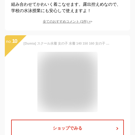
組み合わせてかわいく着こなせます。露出控えめなので、
学校の水泳授業にも安心して使えますよ！
全てのおすすめコメント
(
1
件)
>
10
no.
[Dumia] スクール水着 女の子 水着 140 150 160 女の子 セパレート トップス ショートパンツ スカート ラッシュガード 3点セット ウエストゴム 着やすい UVカット スポーティー 水泳授業 小学生 中学生 高校生 露出控えめ (JP, 身長, 160, パープル（type2))
ショップでみる