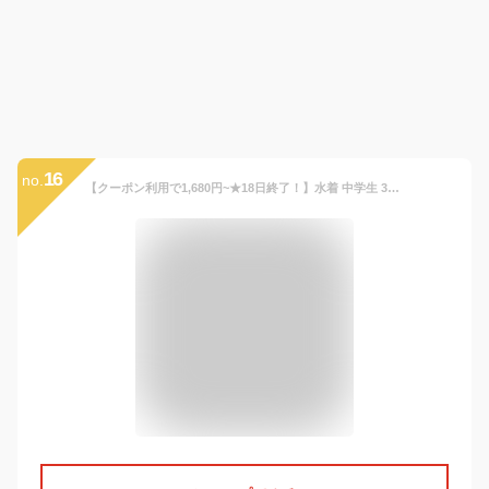
16
no.
【クーポン利用で1,680円~★18日終了！】水着 中学生 3点セット 露出控えめ 体型カバー 中学生 高校生 スポーティー 学生 韓国 プール 女の子 10代 20代 30代 可愛い おしゃれ レディース ショートパンツ ママ セット ラッシュガード Tシャツ ブラック ホワイト 160 150 母