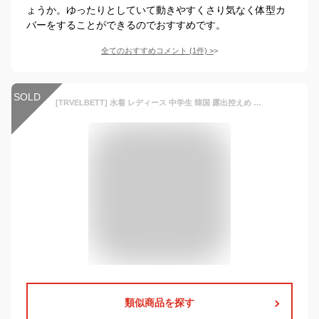
ょうか。ゆったりとしていて動きやすくさり気なく体型カ
バーをすることができるのでおすすめです。
全てのおすすめコメント
(
1
件)
>
SOLD
[TRVELBETT] 水着 レディース 中学生 韓国 露出控えめ カバーアップ トップス 短パン 高校生 大学生 女の子 可愛い 体型カバー ビキニ UVカット ビーチ 温泉 海 胸パッド付き 日焼け防止 水陸両用 スポーティー 10代 20代 30代 (ブラック,M)
類似商品を探す