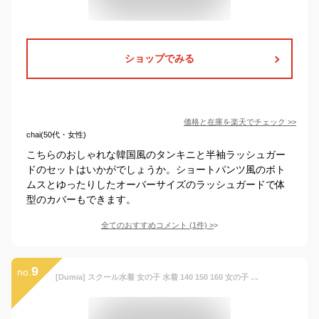
ショップでみる
価格と在庫を
楽天
でチェック
>>
chai(50代・女性)
こちらのおしゃれな韓国風のタンキニと半袖ラッシュガー
ドのセットはいかがでしょうか。ショートパンツ風のボト
ムスとゆったりしたオーバーサイズのラッシュガードで体
型のカバーもできます。
全てのおすすめコメント
(
1
件)
>
9
no.
[Dumia] スクール水着 女の子 水着 140 150 160 女の子 セパレート トップス ショートパンツ スカート ラッシュガード 3点セット ウエストゴム 着やすい UVカット スポーティー 水泳授業 小学生 中学生 高校生 露出控えめ (JP, 身長, 140, ブラック（type1）)