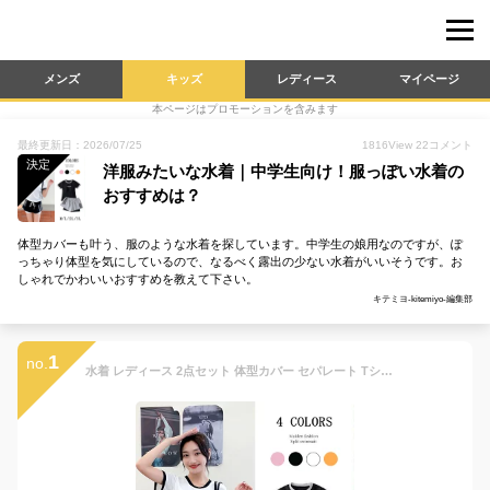
メンズ
キッズ
レディース
マイページ
本ページはプロモーションを含みます
最終更新日：2026/07/25
1816
View
22
コメント
決定
洋服みたいな水着｜中学生向け！服っぽい水着の
おすすめは？
体型カバーも叶う、服のような水着を探しています。中学生の娘用なのですが、ぽ
っちゃり体型を気にしているので、なるべく露出の少ない水着がいいそうです。お
しゃれでかわいいおすすめを教えて下さい。
キテミヨ-kitemiyo-編集部
1
no.
水着 レディース 2点セット 体型カバー セパレート Tシャツ 半袖 上下セット ワンピース スポーティー パッド付き 夏 韓国風 かわいい 女の子 少女 学生 中学生 高校生 露出控えめ リゾート 水泳 ビーチ 海 温泉 プール