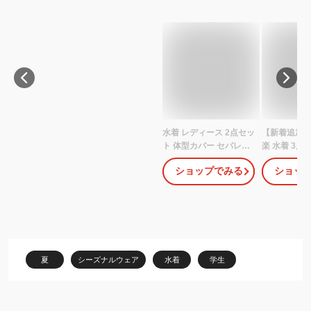
水着 レディース 2点セッ
【新着追加】
ト 体型カバー セパレー
楽 水着 3点
ト Tシャツ 半袖 上下セ
生 高校生 洋
ショップでみる
ショッ
ット ワンピース スポー
ィース 体型
ティー パッド付き 夏 韓
露出控え 大
国風 かわいい 女の子 少
大きいサイズ
女 学生 中学生 高校生 露
ト UVカット
出控えめ リゾート 水泳
プ 韓国風 修
ビーチ 海 温泉 プール
シュガード 
ポーツ 温泉 
夏
シーズナルウェア
水着
学生
ル ビーチバ
ニ