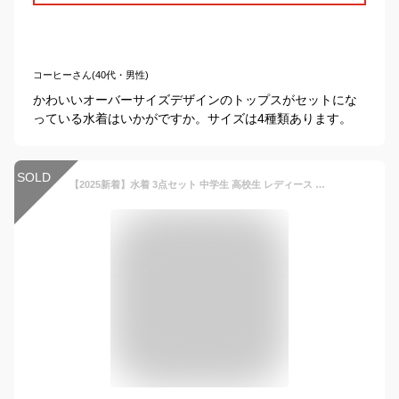
コーヒーさん(40代・男性)
かわいいオーバーサイズデザインのトップスがセットにな
っている水着はいかがですか。サイズは4種類あります。
SOLD
【2025新着】水着 3点セット 中学生 高校生 レディース 体型カバー 洋服見え 韓国 露出控え 大学生 女の子 大きいサイズ かわいい セパレート セットアップ おしゃれ 韓国風 ラッシュガード ガールズ スポーツ ショートパンツ かわいい フィットネス ビーチバレー タンキニ