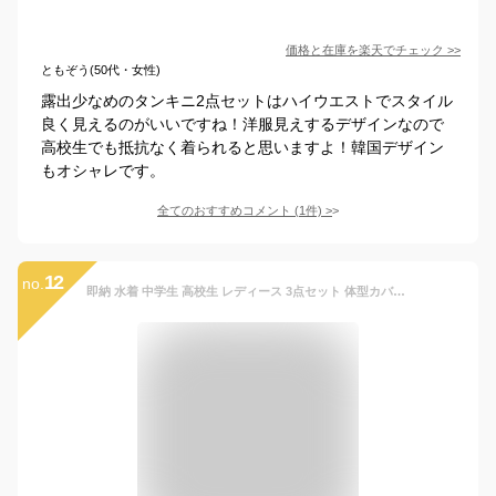
価格と在庫を
楽天
でチェック
>>
ともぞう(50代・女性)
露出少なめのタンキニ2点セットはハイウエストでスタイル
良く見えるのがいいですね！洋服見えするデザインなので
高校生でも抵抗なく着られると思いますよ！韓国デザイン
もオシャレです。
全てのおすすめコメント
(
1
件)
>
12
no.
即納 水着 中学生 高校生 レディース 3点セット 体型カバー 小学生 女子 洋服見え 韓国 露出控え 大学生 女の子 大きいサイズ セパレート セットアップ 韓国風 ラッシュガード スポーツ ショートパンツ UVカット サウナ用 温泉 プール スイミンウェア ビーチバレー タンキニ