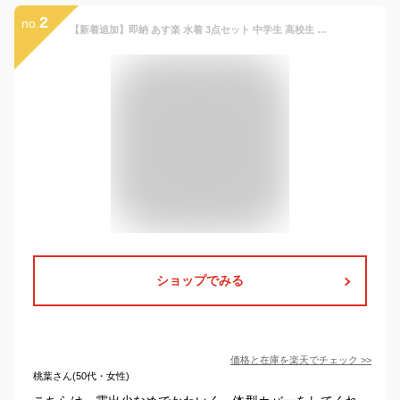
2
no.
【新着追加】即納 あす楽 水着 3点セット 中学生 高校生 洋服見え レディース 体型カバー 韓国 露出控え 大学生 女の子 大きいサイズ セパレート UVカット セットアップ 韓国風 修学旅行 ラッシュガード ガールズ スポーツ 温泉 ピーチ プール ビーチバレー タンキニ
ショップでみる
価格と在庫を
楽天
でチェック
>>
桃葉さん(50代・女性)