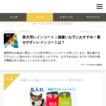
メンズ
キッズ
レディース
マイページ
本ページはプロモーションを含みます
最終更新日：2026/06/20
446
View
33
コメント
決定
柴犬用レインコート｜服嫌いな子におすすめ！着
せやすいレインコートは？
梅雨時のお散歩に重宝しそうな柴犬用のレインコートを探しています。服を嫌がる
子でもさっと着せやすいものが欲しいのですが、おすすめはありますか？防水や撥
水機能があり濡れにくいものだと助かります。
キテミヨ-kitemiyo-編集部
1
no.
【名前入れ 犬 服 イージー レインコート】 愛犬 中型犬 大型犬 レインウェア 雨具 カッパ ドッグ ドッグウェア 着せやすい 犬服 ( 柴犬 フレンチブルドッグ ラブラドール レトリバー ゴールデンレトリバー グレートピレニーズ バーニーズ マウンテンドッグ グッズ