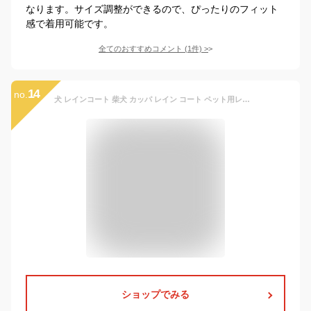
なります。サイズ調整ができるので、ぴったりのフィット
感で着用可能です。
全てのおすすめコメント
(
1
件)
>
14
no.
犬 レインコート 柴犬 カッパ レイン コート ペット用レインコート ポンチョ 雨合羽 着せやすい 小型犬 ペット 散歩 グッズ 犬用 犬用合羽 丸ごと包み 繰り返し洗える 透明 帽子付 お散歩 梅雨対策 濡れない 通気 耐久性 かわいい 犬服 犬のレインコート おしゃれ
ショップでみる