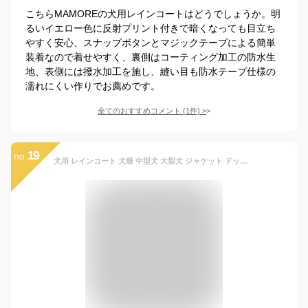
こちらMAMOREの犬用レインコートはどうでしょうか。明
るいイエロー色に反射プリント付きで暗くなっても目立ち
やすく安心、スナップボタンとマジックテープによる簡単
装着なので着せやすく、裏側はコーティング加工の防水生
地、表側には撥水加工を施し、縫い目も防水テープ仕様の
濡れにくい作りでお薦めです。
全てのおすすめコメント
(
1
件)
>
19
no.
犬用 レインコート 犬服 中型犬 大型犬 ジャケット ドッグウェア 夜間反射 軽量 通気性 合羽 着せやすい リード穴付き カバーオール 梅雨対策 撥水 防水 防雪 防風 可愛い お洒落 お散歩 お出かけ服 柴犬 ラブラドール