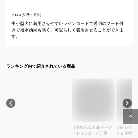
クロス(50代・男性)
中小型犬に着用させやすいレインコートで透明のフード付
きで撥水効果も高く、可愛らしく着用させることができま
す。
ランキング内で紹介されている商品
【名前入れ 犬 服 イージ
犬用 レイン
ー レインコート】 愛犬
チョ 小型犬 