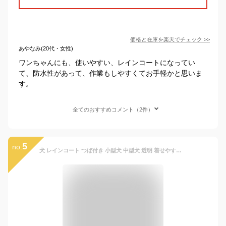
価格と在庫を
楽天
でチェック
>>
あやなみ(20代・女性)
ワンちゃんにも、使いやすい、レインコートになってい
て、防水性があって、作業もしやすくてお手軽かと思いま
す。
全てのおすすめコメント（2件）
5
no.
犬 レインコート つば付き 小型犬 中型犬 透明 着せやすい 散歩着 ビニールマスク フード付き 帽子 ポンチョ カッパ 合羽 雨具 撥水 防水 安全 前開き スナップボタン ドッグウェア おしゃれ 柴犬 簡単 良く見える 梅雨対策