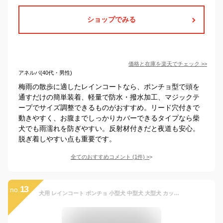
ショップでみる
価格と在庫を
楽天
でチェック
>>
アネルバ(40代・男性)
梅雨の散歩に適したレインコートなら、ポンチョ型で頭を
通すだけの簡単装着、軽量で防水・撥水加工、マジックテ
ープでサイズ調整できるものがおすすめ。リード穴付きで
動きやすく、お腹までしっかりカバーできるタイプなら柴
犬でも雨濡れを防ぎやすい。反射材付きだと夜道も安心。
脱ぎ着しやすい点も重要です。
全てのおすすめコメント
(
1
件)
>
13
no.
犬用 レインコート ポンチョ 小型犬 中型犬 大型犬 カッパ 合羽 着せやすい 雨具 フード リード穴付き サイズ調節 カバーオール 梅雨対策 防水 撥水 可愛い お洒落 お散歩 簡単装着 フレンチブルドッグ チワワ プードル 柴犬 コーギー 動物柄