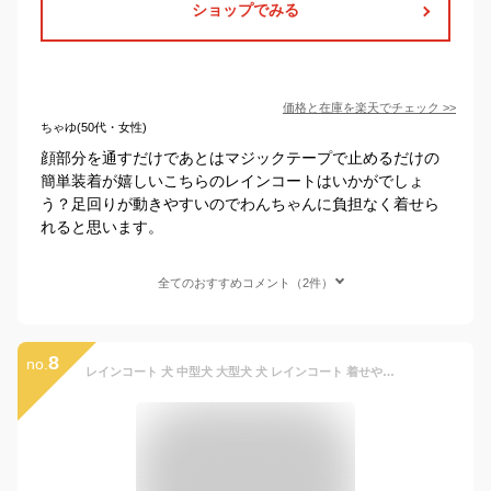
ショップでみる
価格と在庫を
楽天
でチェック
>>
ちゃゆ(50代・女性)
顔部分を通すだけであとはマジックテープで止めるだけの
簡単装着が嬉しいこちらのレインコートはいかがでしょ
う？足回りが動きやすいのでわんちゃんに負担なく着せら
れると思います。
全てのおすすめコメント（2件）
8
no.
レインコート 犬 中型犬 大型犬 犬 レインコート 着せやすい 犬用 レインコート 柴犬 レインコート 撥水 かっぱ 防水 合羽 雨具 カッパ