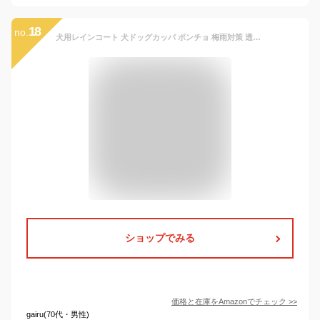
18
no.
犬用レインコート 犬ドッグカッパ ポンチョ 梅雨対策 透明帽子付き 着脱簡単 防水 防雪 防風 通気 軽量 散歩用 小型犬 中型犬 大型犬 (イエロー S)
ショップでみる
価格と在庫を
Amazon
でチェック
>>
gairu(70代・男性)