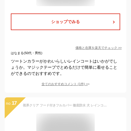
ショップでみる
価格と在庫を
楽天
でチェック
>>
はなまる(50代・男性)
ツートンカラーがかわいらしいレインコートはいかがでし
ょうか。マジックテープでとめるだけで簡単に着せること
ができるのでおすすめです。
全てのおすすめコメント
(
1
件)
>
17
no.
視界クリア フード付きフルカバー 徹底防水 犬 レインコート フルースーツ 大きいサイズ 中型犬 大型犬 レインコート 濡れない 犬 撥水 かっぱ 合羽 雨具 カッパ つば 背中開き