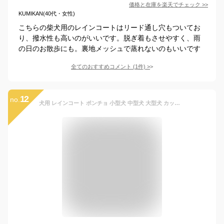
価格と在庫を
楽天
でチェック
>>
KUMIKAN(40代・女性)
こちらの柴犬用のレインコートはリード通し穴もついてお
り、撥水性も高いのがいいです。脱ぎ着もさせやすく、雨
の日のお散歩にも。裏地メッシュで蒸れないのもいいです
全てのおすすめコメント
(
1
件)
>
12
no.
犬用 レインコート ポンチョ 小型犬 中型犬 大型犬 カッパ 合羽 着せやすい 雨具 フード リード穴付き サイズ調節 カバーオール 梅雨対策 防水 撥水 可愛い お洒落 お散歩 簡単装着 フレンチブルドッグ チワワ プードル 柴犬 コーギー 動物柄