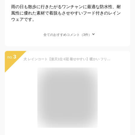
雨の日も散歩に行きたがるワンチャンに最適な防水性、耐
風性に優れた素材で着脱もさせやすいフード付きのレイン
ウェアです。
全てのおすすめコメント（3件）
3
no.
犬 レインコート【楽天1位 6冠 着せやすい】暖かい フリース 防寒 冬 小型犬 中型犬 大型犬 犬用レインコート お腹泥よけ エプロン 犬の服 ドッグウェア 犬のカッパ 犬服 雨カッパ いぬ 袖 雨合羽 防水 梅雨 雪 ポンチョカッパ マジックテープ 夏服 秋服冬服 定形外送料無料