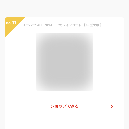
11
no.
スーパーSALE 20％OFF 犬 レインコート 【 中型犬用 】ポンチョ 裏地メッシュ 花粉をよせつけない特殊生地 簡単着用 柴犬 リード通し穴付き オリジナル 柴笑顔 カッパ 雨具 赤 青 撥水 着せやすい ストレスなし レッド ブルー カチッと留め 可愛い 雨の日 犬服
ショップでみる