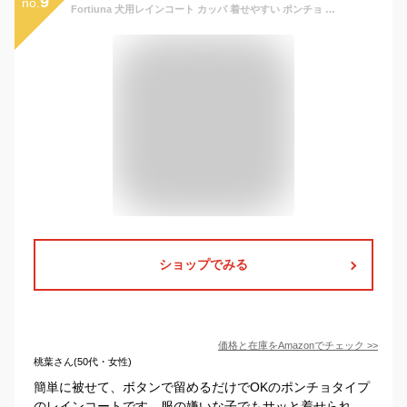
9
no.
Fortiuna 犬用レインコート カッパ 着せやすい ポンチョ タイプ 小型犬 中型犬 大型犬 対応 リード穴付き (ブルー, M)
ショップでみる
価格と在庫を
Amazon
でチェック
>>
桃葉さん(50代・女性)
簡単に被せて、ボタンで留めるだけでOKのポンチョタイプ
のレインコートです。服の嫌いな子でもサッと着せられ