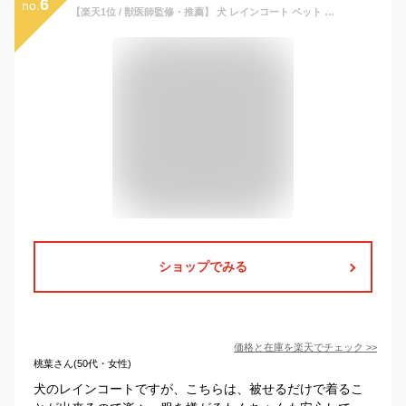
6
no.
【楽天1位 / 獣医師監修・推薦】 犬 レインコート ペット レイン ウェア ポンチョ カッパ 小型犬 中型犬 着せやすい 濡れない 撥水 マジックテープ 夏 冬 暖かい 透明 柴犬 ペット レイン コート 可愛い XS S M L XLサイズ 反射材付き 送料無料
ショップでみる
価格と在庫を
楽天
でチェック
>>
桃葉さん(50代・女性)
犬のレインコートですが、こちらは、被せるだけで着るこ