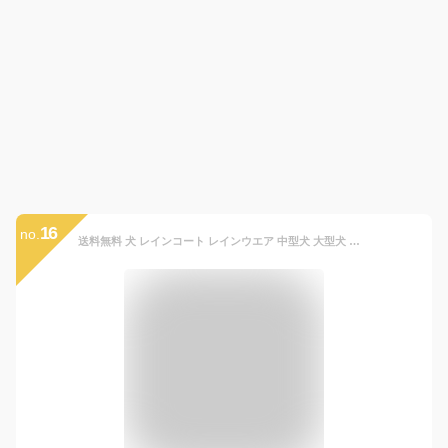
16
no.
送料無料 犬 レインコート レインウエア 中型犬 大型犬 着せやすい 犬 かっぱ 散歩 カッパ 撥水 防水 梅雨 ゴールデン レトリバー 柴犬 コーギーボーダーコリー ラブラドール 梅雨対策 大きいサイズあり お腹周り止めるだけ簡単着脱 2ステップ 中大型犬