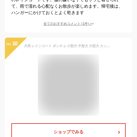
て、雨で濡れる心配なくお散歩が楽しめます。帰宅後は、
ハンガーにかけておくとよく乾きます
全てのおすすめコメント
(
1
件)
>
10
no.
犬用 レインコート ポンチョ 小型犬 中型犬 大型犬 カッパ 合羽 着せやすい 雨具 フード リード穴付き サイズ調節 カバーオール 梅雨対策 防水 撥水 可愛い お洒落 お散歩 簡単装着 フレンチブルドッグ チワワ プードル 柴犬 コーギー 動物柄
ショップでみる