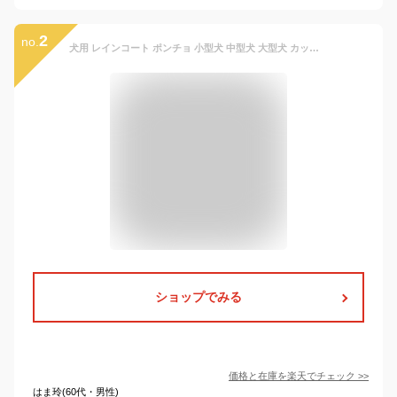
2
no.
犬用 レインコート ポンチョ 小型犬 中型犬 大型犬 カッパ 合羽 着せやすい 雨具 フード リード穴付き サイズ調節 カバーオール 梅雨対策 防水 撥水 可愛い お洒落 お散歩 簡単装着 フレンチブルドッグ チワワ プードル 柴犬 コーギー 動物柄
ショップでみる
価格と在庫を
楽天
でチェック
>>
はま玲(60代・男性)