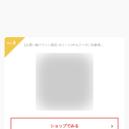
4
no.
【お買い物マラソン限定 ポイントUP＆クーポン対象商品】 犬 レインコート 着せやすい 背中開き 中型犬 ペット服 柴犬 服 大型犬 フルカバー ペット レインコート 犬用レインコート 防水 犬用防風 ペットレインコート 雨具 雨の日 反射 アウトドア 散歩 梅雨対策
ショップでみる