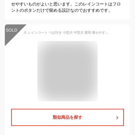
せやすいものがよいと思います。このレインコートはフロ
ントのボタンだけで留める設計なのでおすすめです。
SOLD
犬 レインコート つば付き 小型犬 中型犬 透明 着せやすい 散歩着 ビニールマスク フード付き 帽子 ポンチョ カッパ 合羽 雨具 撥水 防水 安全 前開き スナップボタン ドッグウェア おしゃれ 柴犬 簡単 良く見える 梅雨対策
類似商品を探す