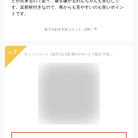
とが出来るので楽々。服を嫌がるわんちゃんも安心しで
す。反射材付きなので、車からも見やすいのも良いポイン
トです。
全てのおすすめコメント（2件）
7
no.
犬 レインコート【楽天1位 6冠 着せやすい】小型犬 中型犬 大型犬 犬用レインコート お腹泥よけ エプロン 犬の服 ドッグウェア 雨具 犬のカッパ 雨合羽 犬服 いぬ 袖 雨合羽 防水 梅雨 雪 ポンチョ アウター カッパ アウトドア マジックテープ 夏服 秋服 冬服 送料無料