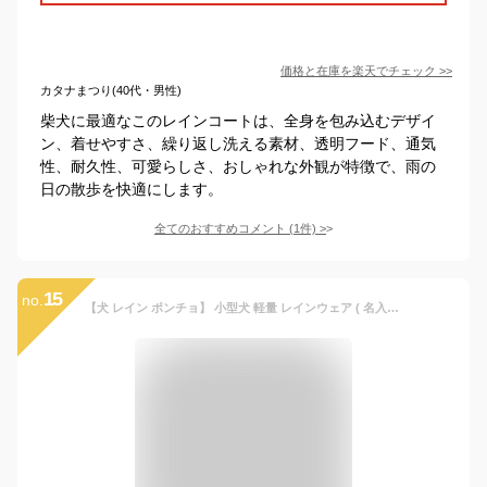
価格と在庫を
楽天
でチェック
>>
カタナまつり(40代・男性)
柴犬に最適なこのレインコートは、全身を包み込むデザイ
ン、着せやすさ、繰り返し洗える素材、透明フード、通気
性、耐久性、可愛らしさ、おしゃれな外観が特徴で、雨の
日の散歩を快適にします。
全てのおすすめコメント
(
1
件)
>
15
no.
【犬 レイン ポンチョ】 小型犬 軽量 レインウェア ( 名入れ オプションあり ) 雨具 カッパ ドッグ ドッグウェア 着せやすい 犬服 シュナウザー 柴犬 レインコート