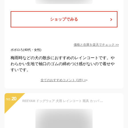
ショップでみる
価格と在庫を
楽天
でチェック
>>
ポポロろ(40代・女性)
梅雨時などの犬の散歩におすすめのレインコートです。や
わらかい生地で袖口のゴムの締めつけ感がないので着せや
すいです。
全てのおすすめコメント
(
1
件)
>
20
no.
REEYAM ドッグウェア 犬用 レインコート 雨具 カッパ フード付き ワンちゃん 服 防水 防風 ボタン ファスナー マジックテープ リード穴有り 調整ゴム付き 可愛い 軽い 散歩 快適 梅雨対策 通気 脱着簡単 洗える 小型犬 中型犬 大型犬 両足袖 カジュアル ポリエステル (カーキ、M)