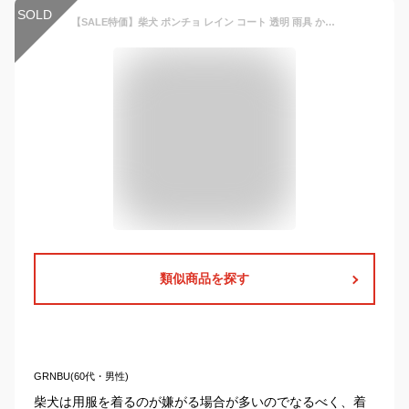
SOLD
【SALE特価】柴犬 ポンチョ レイン コート 透明 雨具 かわいい レインポンチョ 犬用 ペット用 レインコート カッパ おしゃれ 着せやすい柴犬 透明 服 コート 中型犬 犬散歩用 グッズ 冬 おすすめ 透明 犬服 ペットレインコート pet-069【P】
類似商品を探す
GRNBU(60代・男性)
柴犬は用服を着るのが嫌がる場合が多いのでなるべく、着