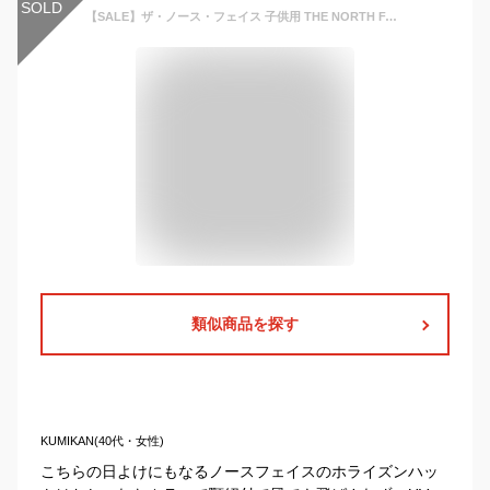
SOLD
【SALE】ザ・ノース・フェイス 子供用 THE NORTH FACE キッズ ホライズンハット 国内正規品 K HORIZON HAT 24SS 帽子 UVカット 紫外線対策 日焼け 撥水 日よけ キャンプ 林間学校 修学旅行 海 プール「KH」 NNJ02312 [LS4950-230831]
類似商品を探す
KUMIKAN(40代・女性)
こちらの日よけにもなるノースフェイスのホライズンハッ