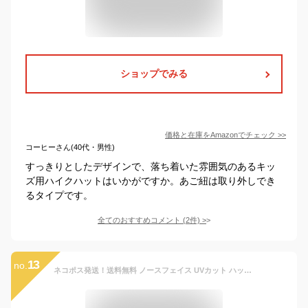
ショップでみる
価格と在庫を
Amazon
でチェック
>>
コーヒーさん(40代・男性)
すっきりとしたデザインで、落ち着いた雰囲気のあるキッ
ズ用ハイクハットはいかがですか。あご紐は取り外しでき
るタイプです。
全てのおすすめコメント
(
2
件)
>
13
no.
ネコポス発送！送料無料 ノースフェイス UVカット ハット キッズ THE NORTH FACE Kids Sunshield Hat サンシールド ハット 帽子 子供 撥水 紫外線 日差し防止 サンシェード NNJ02316