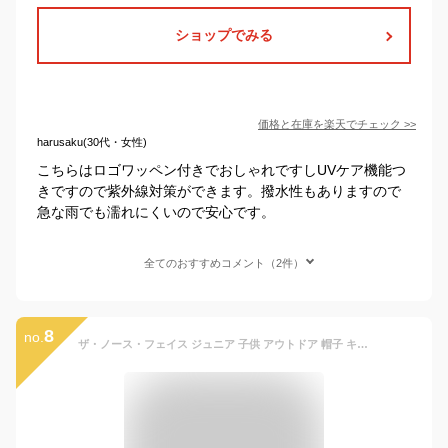
ショップでみる
価格と在庫を
楽天
でチェック
>>
harusaku(30代・女性)
こちらはロゴワッペン付きでおしゃれですしUVケア機能つ
きですので紫外線対策ができます。撥水性もありますので
急な雨でも濡れにくいので安心です。
全てのおすすめコメント（2件）
8
no.
ザ・ノース・フェイス ジュニア 子供 アウトドア 帽子 キッズ スクエアロゴメッシュハット NNJ02002 THE NORTH FACE