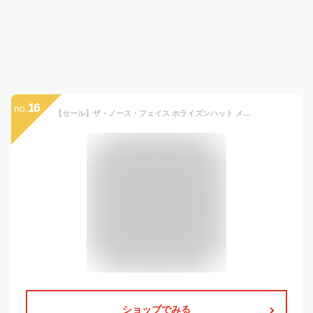
16
no.
【セール】ザ・ノース・フェイス ホライズンハット メンズ レディース キッズ つば広 紐付き THE NORTH FACE ノースフェイス ハット 帽子 サファリハット 大きいサイズ 涼しい おしゃれ 山登り アウトドア ブランド UVカット 紫外線対策 日除け帽子 黒 紺 カーキ 青 NN02366
ショップでみる