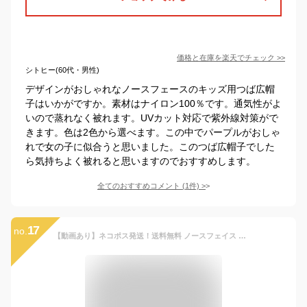
価格と在庫を
楽天
でチェック
>>
シトヒー(60代・男性)
デザインがおしゃれなノースフェースのキッズ用つば広帽
子はいかがですか。素材はナイロン100％です。通気性がよ
いので蒸れなく被れます。UVカット対応で紫外線対策がで
きます。色は2色から選べます。この中でパープルがおしゃ
れで女の子に似合うと思いました。このつば広帽子でした
ら気持ちよく被れると思いますのでおすすめします。
全てのおすすめコメント
(
1
件)
>
17
no.
【動画あり】ネコポス発送！送料無料 ノースフェイス キッズ 帽子 麦わら帽子 THE NORTH FACE Kids Hike Hat ハイク ハット 子供 パッカブル 紫外線 日差し防止 折り畳み NNJ02308