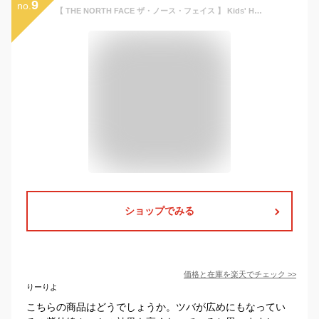
9
no.
【 THE NORTH FACE ザ・ノース・フェイス 】 Kids' Horizon Hat キッズ ホライズン ハット NNJ02312 / 帽子 アウトドアハット UVカット 紫外線カット あごひも ジュニア ボーイズ ガールズ ユニセックス キッズ 子供 23SUMMER/
ショップでみる
価格と在庫を
楽天
でチェック
>>
りーりよ
こちらの商品はどうでしょうか。ツバが広めにもなってい