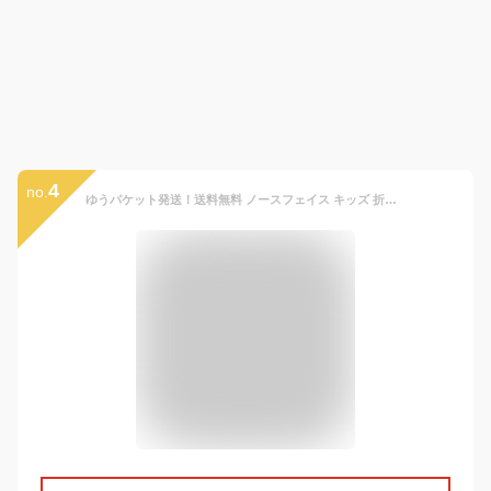
4
no.
ゆうパケット発送！送料無料 ノースフェイス キッズ 折りたためる 子供 メッシュキャップ THE NORTH FACE Kids Square Logo Mesh Cap キッズ スクエアロゴ メッシュ キャップ 帽子 幼児 3歳 4歳 5歳 6歳 nnj02001 2024春夏新色