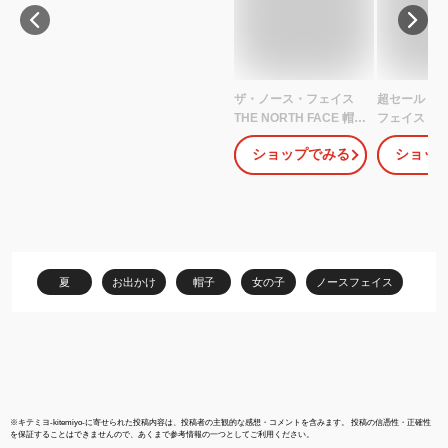
ザ・ノース・フェイス
超セール ザ
THE NORTH FACE 帽子
フェイス キッ
キッズ レディース ハイ
56cm】ホ
ショップでみる
ショッ
クキャップ Kids HIKE
ト North F
Cap NNJ02307 2024SS
ケア 男の子 
2403wann[M便 1/1]【返
用 キャンプ
品交換・ラッピング不
ジュニアサ
可】
夏
お出かけ
帽子
女の子
ノースフェイス
※
キテミヨ-kitemiyo-
に寄せられた投稿内容は、投稿者の主観的な感想・コメントを含みます。 投稿の信憑性・正確性
を保証することはできませんので、あくまで参考情報の一つとしてご利用ください。