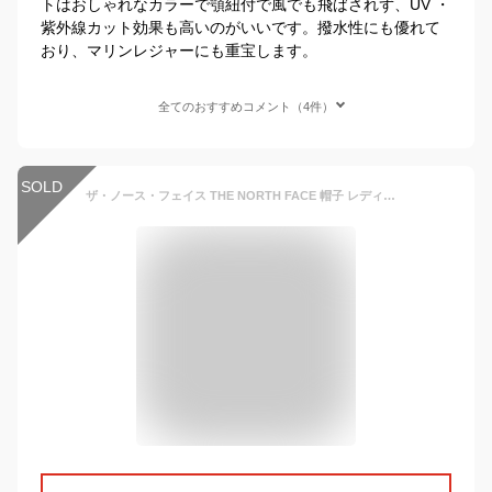
トはおしゃれなカラーで顎紐付で風でも飛ばされず、UV ・
紫外線カット効果も高いのがいいです。撥水性にも優れて
おり、マリンレジャーにも重宝します。
全てのおすすめコメント（4件）
SOLD
ザ・ノース・フェイス THE NORTH FACE 帽子 レディース メンズ ユニセックス ハイクキャップ HIKE Cap NN02342 2024SS 2403ripe[M便 1/1]【返品交換・ラッピング不可】