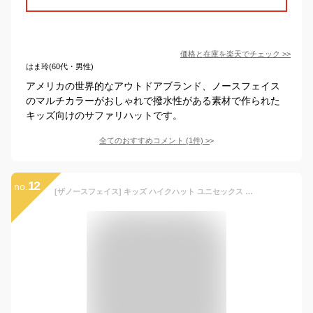
価格と在庫を
楽天
でチェック
>>
はま玲(60代・男性)
アメリカの世界的なアウトドアブランド、ノースフェイス
のマルチカラーがおしゃれで撥水性がある素材で作られた
キッズ向けのサファリハットです。
全てのおすすめコメント
(
1
件)
>
12
no.
[ザノースフェイス] キッズ ハイクハット ユニセックス 麦わら 速乾 BEベージュ M