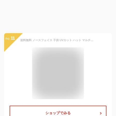
11
no.
送料無料 ノースフェイス 子供 UVカット ハット マルチカラー THE NORTH FACE Kids Grand Horizon Hat キッズ グランド ホライゾン ハット 帽子 2024春夏新色 NNJ02309 子供 紫外線 日差し防止
ショップでみる