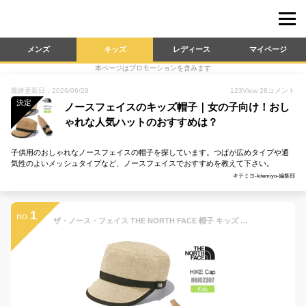
メンズ
キッズ
レディース
マイページ
本ページはプロモーションを含みます
最終更新日：2026/06/29
123
View
28
コメント
決定
ノースフェイスのキッズ帽子｜女の子向け！おし
ゃれな人気ハットのおすすめは？
子供用のおしゃれなノースフェイスの帽子を探しています。つばが広めタイプや通
気性のよいメッシュタイプなど、ノースフェイスでおすすめを教えて下さい。
キテミヨ-kitemiyo-編集部
1
no.
ザ・ノース・フェイス THE NORTH FACE 帽子 キッズ レディース ハイクキャップ Kids HIKE Cap NNJ02307 2024SS 2403wann[M便 1/1]【返品交換・ラッピング不可】