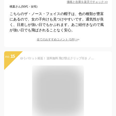
価格と在庫を
楽天
でチェック
>>
桃葉さん(50代・女性)
こちらのザ・ノース・フェイスの帽子は、色の種類が豊富
にあるので、女の子向けも見つけやすいです。通気性が良
く、日差しが強い日でもかぶれます。あご紐付きなので風
が強い日でも飛ばされることなく安心。
全てのおすすめコメント
(
1
件)
>
15
no.
ゆうパケット発送！ 送料無料 飛び防止クリップ付き ノースフェイス キャップ キッズ THE NORTH FACE 子供 ポホノ サンシールド キャップ Kids Pohono Sunshield Cap 帽子 nnj02102 2024春夏新色