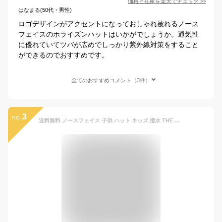
価格と在庫を
楽天
でチェック
>>
はなまる(50代・男性)
ロゴデザインがアクセントになっておしゃれ被れるノース
フェイスのホライズンハットはいかがでしょうか。通気性
に優れていてツバが広めでしっかり紫外線対策をすること
ができるのでおすすめです。
全てのおすすめコメント（3件）
3
no.
送料無料 ノースフェイス 子供 ハット キッズ 撥水 THE NORTH FACE Kids Horizon Hat ホライズンハット 帽子 子供 紫外線 日差し防止 NNJ02312 2024春夏新色