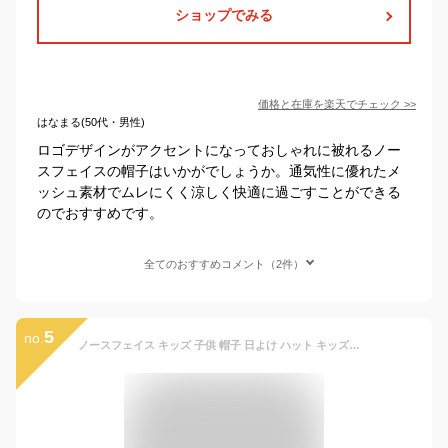
ショップでみる
価格と在庫を
楽天
でチェック
>>
はなまる(50代・男性)
ロゴデザインがアクセントになっておしゃれに被れるノー
スフェイスの帽子はいかがでしょうか。通気性に優れたメ
ッシュ素材でムレにくく涼しく快適に過ごすことができる
のでおすすめです。
全てのおすすめコメント（2件）
5
no.
ノースフェイス キッズ 子供 帽子 日よけ ハット キッズサンシールドハット THE NORTH FACE KIDS SUNSHILD HAT NNJ02316 男の子 女の子 紫外線 日差し防止 UVケア 撥水 2024春夏新作 正規品 送料無料(ネコポス便)