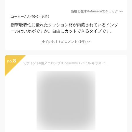
価格と在庫を
Amazon
でチェック
>>
コーヒーさん(40代・男性)
衝撃吸収性に優れたクッション材が内蔵されているインソ
ールはいかがですか。自由にカットできるタイプです。
全てのおすすめコメント
(
1
件)
>
8
no.
＼ポイント6倍／コロンブス columbus パイル キッズ インソール 中敷き 男の子 女の子 子供靴 ベビー キッズ ジュニア フリーサイズ サイズ調整 吸水性 リバーシブル 最強翌日配送 evid