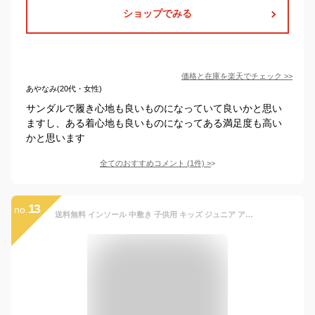
ショップでみる
価格と在庫を
楽天
でチェック
>>
あやなみ(20代・女性)
サンダルで履き心地も良いものになっていて良いかと思い
ますし、ある着心地も良いものになってある満足度も高い
かと思います
全てのおすすめコメント
(
1
件)
>
13
no.
送料無料 インソール 中敷き 子供用 キッズ ジュニア アーチサポート 衝撃吸収 3D立体 サイズ調整 土踏まず アーチサポーター クッション 靴底 軽量 軽い スポーツ 運動 歩行 ランニング サッカー 野球 子ども