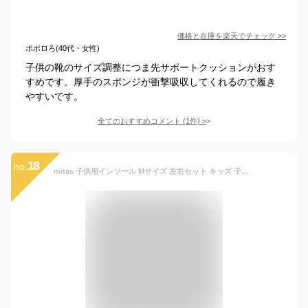
価格と在庫を
楽天
でチェック
>>
ポポロろ(40代・女性)
子供の靴のサイズ調整につま先サポートクッションがおす
すめです。厚手のスポンジが衝撃吸収してくれるので履き
やすいです。
全てのおすすめコメント
(
1
件)
>
18
no.
mitas 子供用インソール Mサイズ 左右セット キッズ 子ども 13.5～20.5cm KIDS 中敷き 内股 外股 土踏まず 衝撃吸収 フィット アーチ 靴 スニーカー 運動靴 男の子 女の子 サイズ調整 クッション 滑り防止 通気性