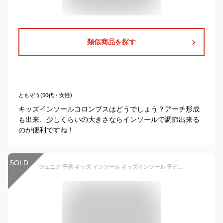
類似商品を探す
ともぞう(50代・女性)
キッズインソールコロンブスはどうでしょう？アーチ形成
も出来、少しくらいの大きさならインソールで調節出来る
のが便利ですね！
SOLD
ジュニア 子供 キッズ インソール キッズインソール 子ども インソール 20.5cm-24cm インソール サイズ調整 中敷き 子供靴 インソール 靴 左右入り 子供用 子供用インソール インソール 低反発 インソール ソフトクッション 衝撃吸収 ラテックス