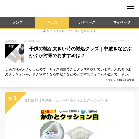
メンズ
キッズ
レディース
マイページ
本ページはプロモーションを含みます
最終更新日：2026/07/29
6155
View
34
コメント
決定
子供の靴が大きい時の対処グッズ｜中敷きなどぶ
かぶか対策でおすすめは？
子供の靴が大きかったので、サイズ調整できるグッズを探しています。人気のつま
先クッションや、歩きやすくなる中敷きなどのおすすめアイテムを教えて下さい。
キテミヨ-kitemiyo-編集部
1
no.
送料無料【高評価レビュー4.1点】かかとクッション ホワイト 1組(2個)セット スニーカー かかとパッド サイズ調整 パカパカ防止 靴ずれ 滑り止め ヒール 衝撃吸収 ハサミ カット シール 粘着 かかと パッド かかと クッション 子供 靴擦れ 保護 厚手 ズレない 補修 交換