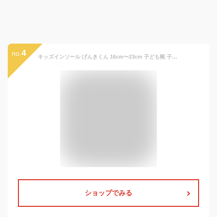
4
no.
キッズインソール げんきくん 16cm〜23cm 子ども靴 子供靴インソール サイズ調整 中敷き 長靴用 左右入 子供用 キッズインソール スニーカー ローファー 運動靴 ブーツ 大きい上履き 児童 ジュニア 男の子 女の子 足裏 アーチ 土踏まず 衝撃吸収
ショップでみる