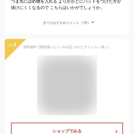
つま先に詰め物を入れる よりかかとにパッドをつけた方が
抜けにくくなるので こちらはいかがでしょうか。
全てのおすすめコメント（7件）
3
no.
送料無料【高評価レビュー4.5点】かかとクッション 黒 1組(2個)セット スニーカー かかとパッド サイズ調整 パカパカ防止 靴ずれ 滑り止め ヒール 衝撃吸収 ハサミ カット シール 粘着 かかと パッド かかと クッション 子供 靴擦れ 保護 厚手 ズレない 補修 交換
ショップでみる