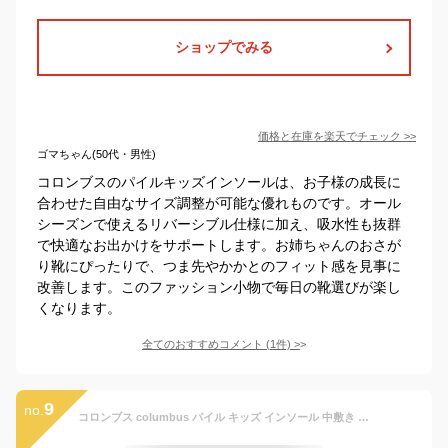
ショップでみる
価格と在庫を
楽天
でチェック
>>
ゴマちゃん(50代・男性)
コロンブスのパイルキッズインソールは、お子様の成長に
合わせた自由なサイズ調整が可能な優れものです。オール
シーズンで使えるリバーシブル仕様に加え、吸水性も抜群
で快適なお出かけをサポートします。お姉ちゃんのおさが
り靴にぴったりで、つま先やかかとのフィット感を見事に
改善します。このファッション小物で毎日の靴選びが楽し
くなります。
全てのおすすめコメント
(
1
件)
>
9
no.
コロンブス columbus パイル キッズ インソール 中敷き 男の子 女の子 子供靴 ベビー キッズ ジュニア フリーサイズ サイズ調整 吸水性 リバーシブル 最強翌日配送 evid