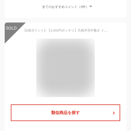
全てのおすすめコメント（4件）
SOLD
【5倍ポイント】【1,000円ポッキリ】天然羊毛中敷き インソール 薄型 暖かい 疲労感緩和 低反発クッション性 柔らかい 防寒通気性保温効果 シューズ スニーカー ブーツ ボア 防寒グッズ 足元あったかグッズ男女兼用子供靴大きめサイズ
類似商品を探す