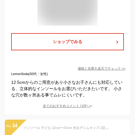
ショップでみる
価格と在庫を
楽天
でチェック
>>
LemonSoda(50代・女性)
12.5cmからのご用意があり小さなお子さんにも対応してい
る、立体的なインソールをお選びいただきたいです。 小さ
な穴が数ヶ所ある事でムレにくいです。
全てのおすすめコメント
(
1
件)
>
14
no.
インソール 子ども 12cm〜23cm 光るデニムキッズ 2足セット 光る 発光 夜道 キャンプ アウトドア 車内 子ども靴 上履き インソール 中敷 スニーカー レンブーツ 新学期 幼稚園 小学校 履き間違い防止 活性炭入り 消臭