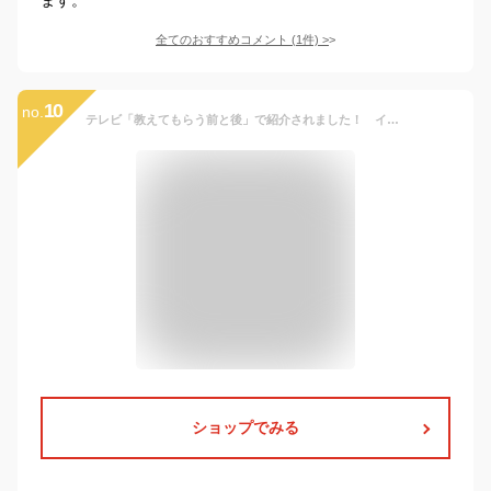
全てのおすすめコメント
(
1
件)
>
10
no.
テレビ「教えてもらう前と後」で紹介されました！ インソール キッズ 絵合わせ インソール 13〜20cm 3柄セット 日本製 消臭 子供用インソール キッズ シューズ 上履き 靴 中敷 消臭 吸汗 左右 保育園 幼稚園 小学校 かわいい動物柄
ショップでみる