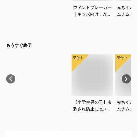
ウィンドブレーカー
赤ちゃん
｜キッズ向け！かっ
ムチムチ
こいいノースフェイ
い！おし
スジャケットのおす
いいベビ
すめは？
すすめは
もうすぐ終了
受付中
受付中
【小学生男の子】虫
赤ちゃん
刺され防止に長ズボ
ムチムチ
ンで対策！ベーシッ
い！おし
クなチノパンは？
いいベビ
すすめは