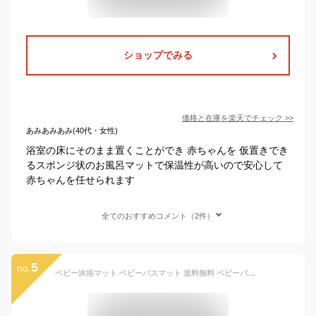
ショップでみる
価格と在庫を
楽天
でチェック
>>
あみあみあみ(40代・女性)
浴室の床にそのまま置くことができ 赤ちゃんを 仮置きでき
るスポンジ状のお風呂マットで保温性が高いので安心して
赤ちゃんを任せられます
全てのおすすめコメント（2件）
5
no.
ベビー沐浴マット ベビーバスマット 送料無料 ベビーバス用品 バスネット ベビー用 入浴マット シャワーマット 赤ちゃん 入浴ベッドサポート 滑り止め 安全 ベビーを保護 安全お風呂 通気性いい サイズ調整可能 出産祝い ギフト プレゼント 育児グッズ 男女兼用 0-36月用