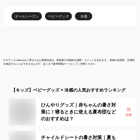
ト ワンオペ ウレタン ク
を保護 安全
ッション
性いい サイ
出産祝い ギ
オールシーズン
ベビーグッズ
冷感
ント 育児グ
用 0-12月用
※
キテミヨ-kitemiyo-
に寄せられた投稿内容は、投稿者の主観的な感想・コメントを含みます。 投稿の信憑性・正確性
を保証することはできませんので、あくまで参考情報の一つとしてご利用ください。
【キッズ】
ベビーグッズ × 冷感
の人気おすすめランキング
ひんやりグッズ｜赤ちゃんの暑さ対
31
策に！寝るときに使える夏布団など
回答
のおすすめは？
チャイルドシートの暑さ対策｜夏も