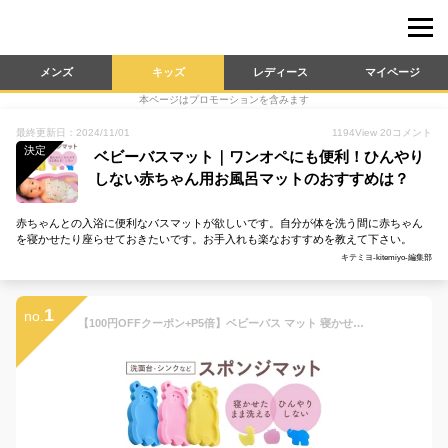
メンズ
キッズ
レディース
マイページ
本ページはプロモーションを含みます
最終更新日：2024/11/01
1194
View
20
コメント
決定
ベビーバスマット｜ワンオペにも便利！ひんやり
しない赤ちゃん用お風呂マットのおすすめは？
赤ちゃんとの入浴に便利なバスマットが欲しいです。自分が体を洗う間に赤ちゃん
を寝かせたり座らせておきたいです。お手入れも楽なおすすめを教えて下さい。
キテミヨ-kitemiyo-編集部
1
no.
【100円OFFクーポン+P5倍】ベビーバス マット 寝かせたまま洗える スポンジ バスベッド お風呂マット 赤ちゃん バスマット ベビー用 沐浴 おふろ お風呂 バスマット ワンオペ ウレタン クッション