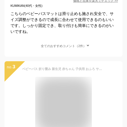
価格と在庫を
楽天
でチェック
>>
KUMIKAN(40代・女性)
こちらのベビーバスマットは滑り止めも施され安全で、サ
イズ調整ができるので成長に合わせて使用できるのもいい
です。しっかり固定でき、取り付けも簡単にできるのがい
いですね。
全てのおすすめコメント（2件）
3
no.
ベビーバス 折り畳み 新生児 赤ちゃん 子供用 おふろ サポートスポンジ 温度表示 沐浴 バスタブ ベビー 収納 滑り止め ベビーバスマット ベビーバス シンク 沐浴バス たらい 夏【2年保証】ベビーバスチェア 沐浴セット バス用品 沐浴マット キッズ 節水 ベビー用品 水遊び