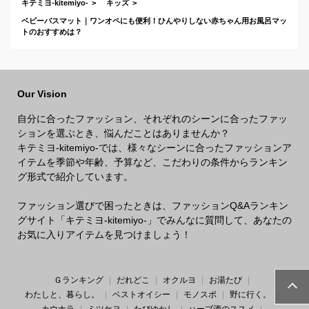
キテミヨ-kitemiyo-
キッズ
ベビーバスマット｜ワンオペにも便利！ひんやりしない赤ちゃん用お風呂マッ
トのおすすめは？
Our Vision
自分に合ったファッション、それぞれのシーンに合ったファッ
ションを選ぶとき、悩んだことはありませんか？
キテミヨ-kitemiyo-では、様々なシーンに合ったファッションア
イテムを季節や年齢、予算など、こだわりの条件からランキン
グ形式で紹介しています。
ファッション選びで困ったときは、ファッションQ&Aランキン
グサイト「キテミヨ-kitemiyo-」でみんなに質問して、あなたの
お気に入りアイテムを見つけましょう！
Ｇランキング
だれどこ
オクルヨ
お湯たび
わたしと、暮らし。
ベストオイシー
モノスポ
野に行く。