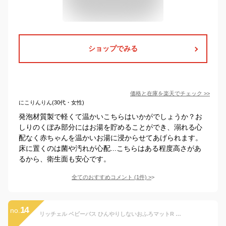
ショップでみる
価格と在庫を
楽天
でチェック
>>
にこりんりん(30代・女性)
発泡材質製で軽くて温かいこちらはいかがでしょうか？お
しりのくぼみ部分にはお湯を貯めることができ、溺れる心
配なく赤ちゃんを温かいお湯に浸からせてあげられます。
床に置くのは菌や汚れが心配...こちらはある程度高さがあ
るから、衛生面も安心です。
全てのおすすめコメント
(
1
件)
>
14
no.
リッチェル ベビーバス ひんやりしないおふろマットR ｜ ひんやりしないお風呂マット バスマット ベビー用品 お風呂マット 赤ちゃん 新生児〜6カ月 浴室内 冬