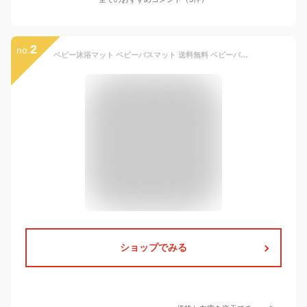
2
no.
ベビー沐浴マット ベビーバスマット 送料無料 ベビーバス用品 バスネット ベビー用 入浴マット シャワーマット 赤ちゃん 入浴ベッドサポート 滑り止め 安全 ベビーを保護 安全お風呂 通気性いい サイズ調整可能 出産祝い ギフト プレゼント 育児グッズ 男女兼用 0-12月用
ショップでみる