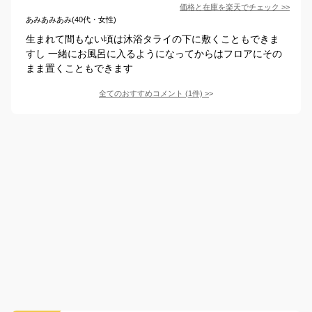
価格と在庫を
楽天
でチェック
>>
あみあみあみ(40代・女性)
生まれて間もない頃は沐浴タライの下に敷くこともできま
すし 一緒にお風呂に入るようになってからはフロアにその
まま置くこともできます
全てのおすすめコメント
(
1
件)
>