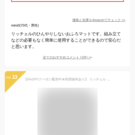
価格と在庫を
Amazon
でチェック
>>
mimi3(70代・男性)
リッチェルのひんやりしないおふろマットです。組み立て
などの必要もなく簡単に使用することができるので安心だ
と思います。
全てのおすすめコメント
(
1
件)
>
13
no.
【5%OFFクーポン配布中★利用条件あり】 リッチェル お風呂マット ひんやりしない おふろマットR バスマット ベビーバス ベビー用品 赤ちゃん 浴室内 お風呂 マット 風呂 立体形状 温かい Richell 冬 沐浴 入浴 送料無料