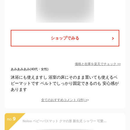
ショップでみる
価格と在庫を
楽天
でチェック
>>
あみあみあみ(40代・女性)
沐浴にも使えますし 浴室の床にそのまま置いても使えるベ
ビーマットです ベルトでしっかり固定できるのも 安心感が
あります
全てのおすすめコメント
(
1
件)
>
9
no.
Noloo ベビーバスマット クマの形 新生児 シャワー 可愛い 柔らかい 滑り止め 赤ちゃんのお風呂 0～２歳 (Yellow)