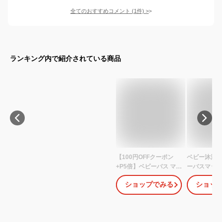
全てのおすすめコメント
(
1
件)
>
ランキング内で紹介されている商品
【100円OFFクーポン
ベビー沐浴マ
+P5倍】ベビーバス マッ
ーバスマット
ト 寝かせたまま洗える
ベビーバス用
ショップでみる
ショッ
スポンジ バスベッド お
ット ベビー
風呂マット 赤ちゃん バ
ト シャワー
スマット ベビー用 沐浴
ゃん 入浴ベ
おふろ お風呂 バスマッ
ト 滑り止め 