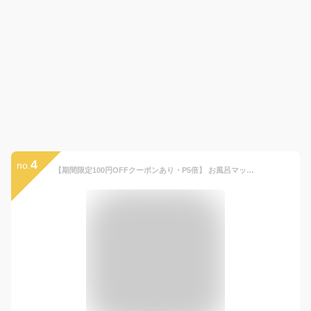
4
no.
【期間限定100円OFFクーポンあり・P5倍】 お風呂マット 赤ちゃん お風呂 浮き輪 ベビーバスマット スポンジ バスベッド ベビーグッズ ベビー用品 ベビー 新生児 沐浴 ベビーケア マット 入浴 スポンジマット