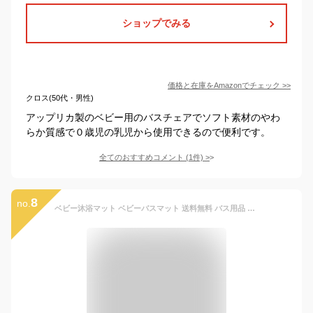
ショップでみる
価格と在庫を
Amazon
でチェック
>>
クロス(50代・男性)
アップリカ製のベビー用のバスチェアでソフト素材のやわ
らか質感で０歳児の乳児から使用できるので便利です。
全てのおすすめコメント
(
1
件)
>
8
no.
ベビー沐浴マット ベビーバスマット 送料無料 バス用品 バスネット ベビー用 入浴マット シャワーマット 赤ちゃん 入浴ベッドサポート 滑り止め ベビーを保護 安全お風呂 通気性いい サイズ調整可能 出産祝い ギフト プレゼント 育児グッズ 男女兼用 0-36月用 ピンク