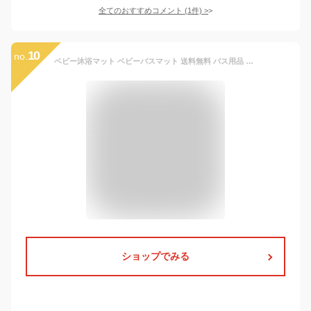
全てのおすすめコメント
(
1
件)
>
10
no.
ベビー沐浴マット ベビーバスマット 送料無料 バス用品 バスネット ベビー用 入浴マット シャワーマット 赤ちゃん 入浴ベッドサポート 滑り止め ベビーを保護 安全お風呂 通気性いい サイズ調整可能 出産祝い ギフト プレゼント 育児グッズ 男女兼用 0-36月用 ピンク
ショップでみる