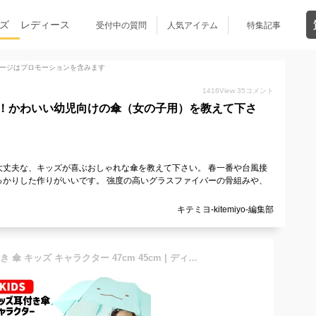
ズ
レディース
受付中の質問
人気アイテム
特集記事
ージはプロモーションを含みます
1416
View
35
コメント
！かわいい幼児向けの傘（女の子用）を教えて下さ
大丈夫な、キッズが喜ぶおしゃれな傘を教えて下さい。 春一番や台風接
っかりした作りがいいです。 強度の高いグラスファイバーの骨組みや、
キテミヨ-kitemiyo-編集部
【ランキング1位受賞】耳付き 傘 キッズ キャラクター 47cm 45cm | ディズニー キティ マイメロディ クロミ シナモロール サンリオ トイストーリー トーマス ピカチュウ ポケモン ドラえもん すみっコぐらし パウパトロール スヌーピー 子供 男の子 女の子 雨傘 かさ