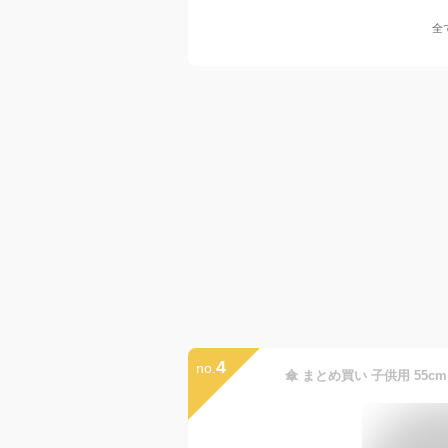
全
4
no.