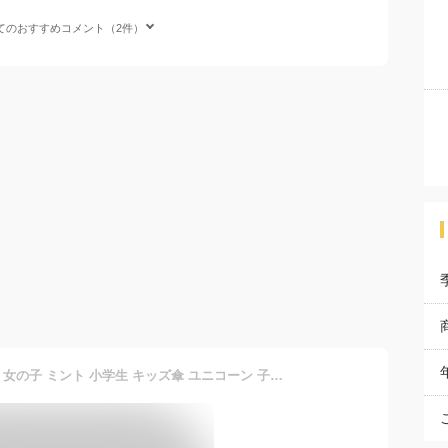
てのおすすめコメント（2件）
傘 まとめ買い 子供用 55cm 女の子 ミント 小学生 キッズ傘 ユニコーン 子ども用 雨傘 長傘 透明 窓あり かわいい傘 おしゃれな傘 お得 人気の傘 ジャンプ式 グラスファイバー 強風 に 強い プレゼント ギフト クリスマ ス 入学 入園 卒園 お祝い 送料無料 / 沖縄発送不可_ny