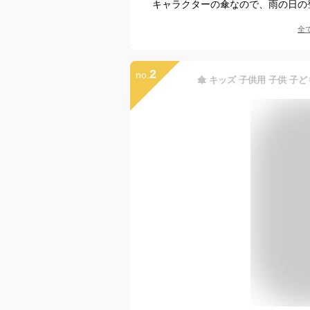
キャラクターの傘なので、雨の日の
全
2
no.