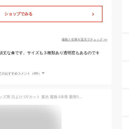
ショップでみる
価格と在庫を
楽天
でチェック
>>
頑丈な傘です。サイズも３種類あり透明窓もあるのでキ
てのおすすめコメント（4件）
傘 子供用 晴雨兼用 長傘 キッズ用 日よけ UVカット 遮光 遮熱 6本骨 親骨52cm 軽量 かわいい 動物柄 黒ビニールコーティング 撥水 紫外線遮蔽 女の子 男の子 子供用 幼稚園 保育園 入学準備 プレゼント ギフト 【送料無料】