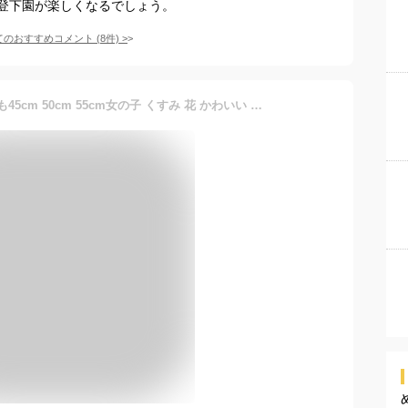
登下園が楽しくなるでしょう。
てのおすすめコメント
(
8
件)
>
傘 キッズ 子供用 子供 子ども45cm 50cm 55cm女の子 くすみ 花 かわいい おしゃれ 長傘 かさ カサレイングッズ グラスファイバー 丈夫 透明窓 雪雨具 手開き 安全 入園 入学準備 雨傘 幼稚園 保育園 小学生Petit Angelina プチアンジェリーナ