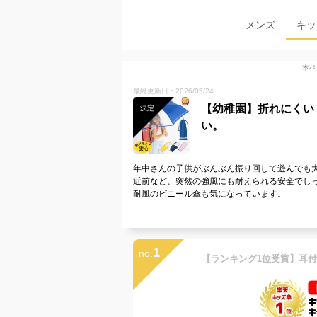
メンズ
キッ
本ペ
最終更新日：2026/05/24
【幼稚園】折れにくい
決定
い。
年中さんの子供がぶんぶん振り回して遊んでも
近前など、突然の強風にも耐えられる安全でし
耐風のビニール傘も気になっています。
1
no.