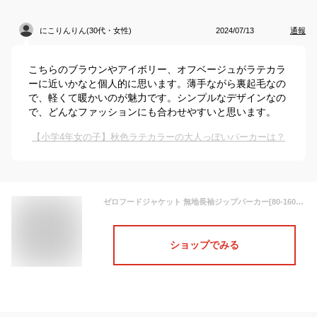
にこりんりん(30代・女性)
2024/07/13
通報
こちらのブラウンやアイボリー、オフベージュがラテカラ
ーに近いかなと個人的に思います。薄手ながら裏起毛なの
で、軽くて暖かいのが魅力です。シンプルなデザインなの
で、どんなファッションにも合わせやすいと思います。
【小学4年女の子】秋色ラテカラーの大人っぽいパーカーは？
ゼロフードジャケット 無地長袖ジップパーカー[80-160cm] キッズ ベビー ジュニア トップス スウェット 裏毛 フード ジップアップジャケット 男の子 女の子 子供服 子ども ゼロスタンダード ZERO STANDARD 4015125 120501_100501-mm12m16-F14-Q9 【メール便可】 rexw 21af
ショップでみる