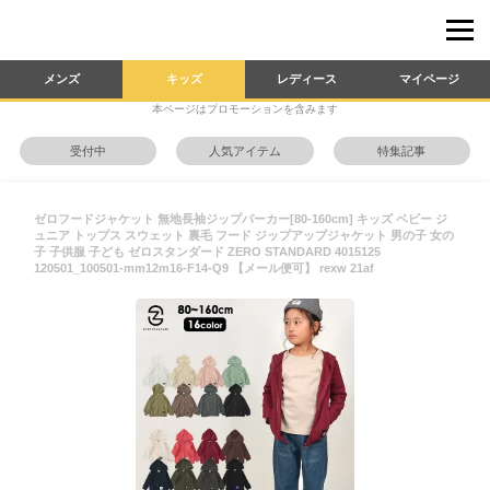
メンズ
キッズ
レディース
マイページ
本ページはプロモーションを含みます
受付中
人気アイテム
特集記事
ゼロフードジャケット 無地長袖ジップパーカー[80-160cm] キッズ ベビー ジ
ュニア トップス スウェット 裏毛 フード ジップアップジャケット 男の子 女の
子 子供服 子ども ゼロスタンダード ZERO STANDARD 4015125
120501_100501-mm12m16-F14-Q9 【メール便可】 rexw 21af