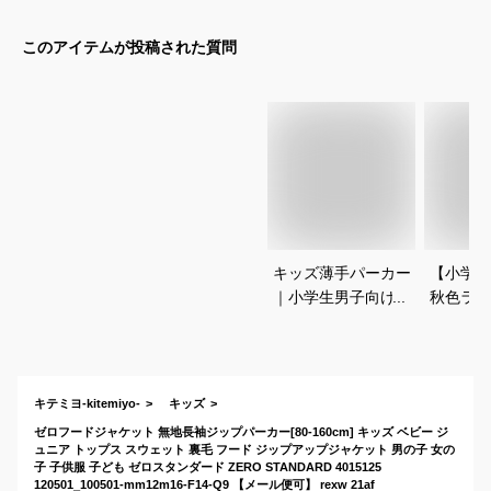
このアイテムが投稿された質問
キッズ薄手パーカー
【小学4
｜小学生男子向けの
秋色ラテ
キッズパーカーのお
人っぽい
すすめは？
は？
キテミヨ-kitemiyo-
キッズ
ゼロフードジャケット 無地長袖ジップパーカー[80-160cm] キッズ ベビー ジ
ュニア トップス スウェット 裏毛 フード ジップアップジャケット 男の子 女の
子 子供服 子ども ゼロスタンダード ZERO STANDARD 4015125
120501_100501-mm12m16-F14-Q9 【メール便可】 rexw 21af