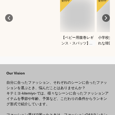
受付中
受付中
【ベビー用腹巻レギ
小学校女
ンス・スパッツ】よ
れな韓国
ちよち歩きに便利な
冬セット
おすすめは？
すすめは
Our Vision
自分に合ったファッション、それぞれのシーンに合ったファッ
ションを選ぶとき、悩んだことはありませんか？
キテミヨ-kitemiyo-では、様々なシーンに合ったファッションア
イテムを季節や年齢、予算など、こだわりの条件からランキン
グ形式で紹介しています。
ファッション選びで困ったときは、ファッションQ&Aランキン