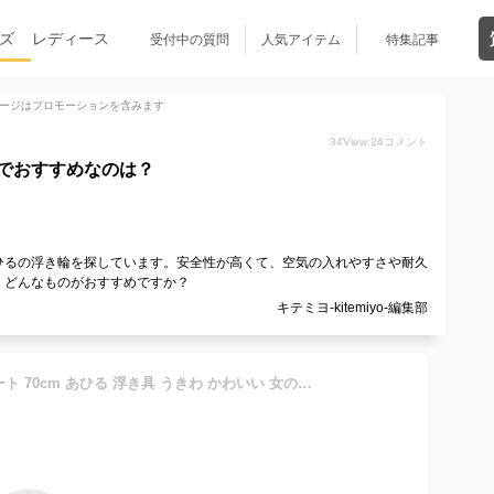
ズ
レディース
受付中の質問
人気アイテム
特集記事
ージはプロモーションを含みます
34
View
24
コメント
でおすすめなのは？
ひるの浮き輪を探しています。安全性が高くて、空気の入れやすさや耐久
。どんなものがおすすめですか？
キテミヨ-kitemiyo-編集部
浮き輪 子供用 足入れ フロート 70cm あひる 浮き具 うきわ かわいい 女の子 男の子 (クリア)