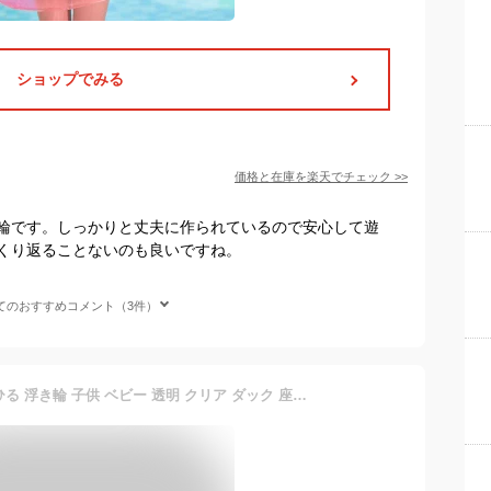
ショップでみる
価格と在庫を
楽天
でチェック
>>
輪です。しっかりと丈夫に作られているので安心して遊
くり返ることないのも良いですね。
てのおすすめコメント（3件）
【mitas公式】フロート あひる 浮き輪 子供 ベビー 透明 クリア ダック 座れる 浮き具 水遊び プール 水泳 海 ビーチ アヒル インスタ Instagram SNS 映え O字 O型 足穴 脚穴 夏 かわいい 可愛い 座付き 足入れ お風呂 落ちにくい 落下防止 スイミングリング