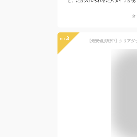
と、足が入れられる足穴タイプがあ
全
3
no.