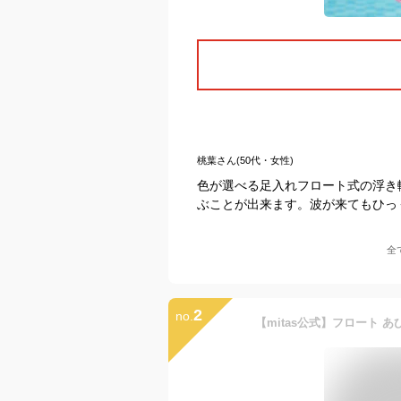
桃葉さん(50代・女性)
色が選べる足入れフロート式の浮き
ぶことが出来ます。波が来てもひっ
全
2
no.