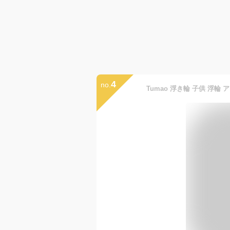
4
no.