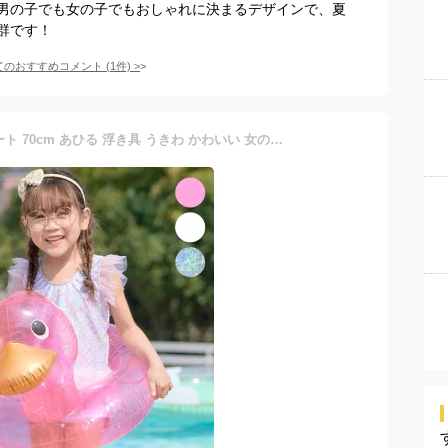
男の子でも女の子でもおしゃれに決まるデザインで、夏
群です！
てのおすすめコメント
(
1
件)
>
浮き輪 子供用 足入れ フロート 70cm あひる 浮き具 うきわ かわいい 女の子 男の子 1歳 2歳 3歳 4歳 5歳 ピンク クリア