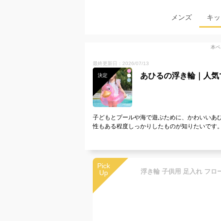
メンズ
キッ
本ペ
最終更新日：2026/07/13
あひるの浮き輪｜人気
決定
子どもとプールや海で遊ぶために、かわいいあ
性もある程度しっかりしたものが知りたいです
Pick
Up