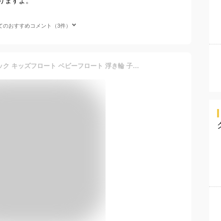
りますよ。
てのおすすめコメント（3件）
【最安値挑戦中】クリアダック キッズフロート ベビーフロート 浮き輪 子供用 SNS インスタ アヒル 映え 透明 浮輪 足穴付き O型タイプ 座付き 浮き具 クリア フロート スイムリング ダック 水遊び プール 水泳 足入れ 赤ちゃん キッズ 海 夏休み ネコポス便送料無料！