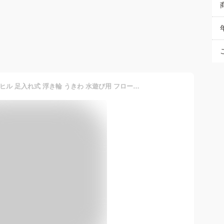
Tumao 浮き輪 子供 浮輪 アヒル 足入れ式 浮き輪 うきわ 水遊び用 フロート 空気入れ 折りたたみ おしゃれ かわいい お風呂 浮き具 水遊び 海水浴 水泳 夏休旅行 アウトドア レジャー用品 (透明)