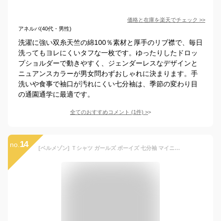
価格と在庫を
楽天
でチェック
>>
アネルバ(40代・男性)
洗濯に強い双糸天竺の綿100％素材と厚手のリブ襟で、毎日
洗ってもヨレにくいタフな一枚です。ゆったりしたドロッ
プショルダーで動きやすく、ジェンダーレスなデザインと
ニュアンスカラーが男女問わずおしゃれに決まります。手
洗いや食事で袖口が汚れにくい七分袖は、季節の変わり目
の通園通学に最適です。
全てのおすすめコメント
(
1
件)
>
14
no.
[ベルメゾン] Ｔシャツ ガールズ ボーイズ 七分袖 マイニチお洗濯してもよれにくい Tシャツ・カットソー LYKKE キッズ トップス チャコール 120