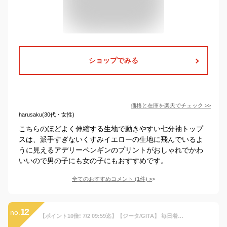
ショップでみる
価格と在庫を
楽天
でチェック
>>
harusaku(30代・女性)
こちらのほどよく伸縮する生地で動きやすい七分袖トップ
スは、派手すぎないくすみイエローの生地に飛んでいるよ
うに見えるアデリーペンギンのプリントがおしゃれでかわ
いいので男の子にも女の子にもおすすめです。
全てのおすすめコメント
(
1
件)
>
12
no.
【ポイント10倍! 7/2 09:59迄】【ジータ/GITA】 毎日着たくなる 七分袖 Tシャツ (Everyday with TEE) ◆ 100 110 120 130 ◆◇ 子ども 子供 キッズ 男の子 女の子 春 秋 綿素材 プリント カジュアル おしゃれ かわいい 通園 通学 幼稚園 保育園 小学生 ベルメゾン ◇