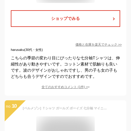
ショップでみる
価格と在庫を
楽天
でチェック
>>
harusaku(30代・女性)
こちらの季節の変わり目にぴったりな七分袖Tシャツは、伸
縮性があり動きやすいです。コットン素材で肌触りも良い
です。波のデザインがおしゃれですし、男の子も女の子も
どちらも合うデザインですのでおすすめです。
全てのおすすめコメント
(
1
件)
>
10
no.
[ベルメゾン] Ｔシャツ ガールズ ボーイズ 七分袖 マイニチお洗濯してもよれにくい Tシャツ・カットソー LYKKE キッズ トップス エクリュ 130