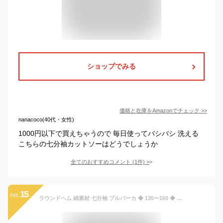
ショップでみる
価格と在庫を
Amazon
でチェック
>>
nanacoco(40代・女性)
1000円以下で買えちゃうので 毎日使ってバシバシ 洗える
こちらの七分袖カットソーはどうでしょうか
全てのおすすめコメント
(
1
件)
>
15
no.
ラウンドヘム 綿素材 七分袖 プルパーカ ◆ 135〜160 ◆ ◇ ジュニア ティーンズ 子供服 ガールズ 子ども 子供 キッズ こども 服 トップス パーカ 女の子 女児 春 秋 可愛い おしゃれ 通学 小学生 中学年 高学年 中学生 ◇