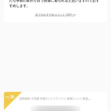
たら季節の変わり目で快適に着られると思いますのでおす
すめします。
全てのおすすめコメント
(
2
件)
>
16
no.
送料無料 子供服 半袖Tシャツ Tシャツ 長袖Tシャツ 配色ステッチ 7分袖 キッズ ベビー ジュニア 男の子 女の子 トップス カットソー ラウンドネック 着まわし 無地 カラバリ豊富 シンプル ベーシック くすみカラー 子ども こども