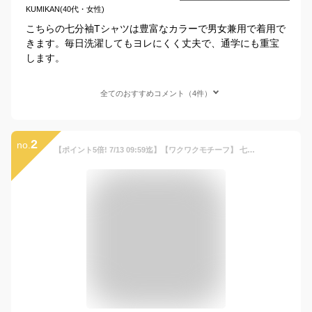
KUMIKAN(40代・女性)
こちらの七分袖Tシャツは豊富なカラーで男女兼用で着用で
きます。毎日洗濯してもヨレにくく丈夫で、通学にも重宝
します。
全てのおすすめコメント（4件）
2
no.
【ポイント5倍! 7/13 09:59迄】【ワクワクモチーフ】 七分袖 Tシャツ ◆ 80 90 100 110 120 130 140 ◆◇ 子ども 子供 キッズ KIDS 子ども服 キッズ服 ベビー 服 トップス Tシャツ カットソー 春 秋 男の子 女の子 プリント おしゃれ かわいい ◇