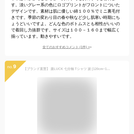
す。淡いグレー系の色にロゴプリントがフロントについた
デザインです。素材は肌に優しい綿１００％でミニ裏毛付
きです。季節の変わり目の春や秋など少し肌寒い時期にち
ょうどいいですよ。どんな色のボトムスとも相性がいいの
で着回し力抜群です。サイズは１００－１６０まで幅広く
揃っています。動きやすいです。
全てのおすすめコメント
(
1
件)
>
9
no.
【ブランド直営】 楽LUCK 七分袖 Tシャツ 波 [120cm~170cm] トップス プリント カットソー 半端袖 綿 綿100 コットン ストレッチ 伸縮性 子供服 キッズ ジュニア 春 秋 通学 男の子 女の子 小学生 中学生 KRIFF MAYER KIDSクリフメイヤーキッズ【2026SS】