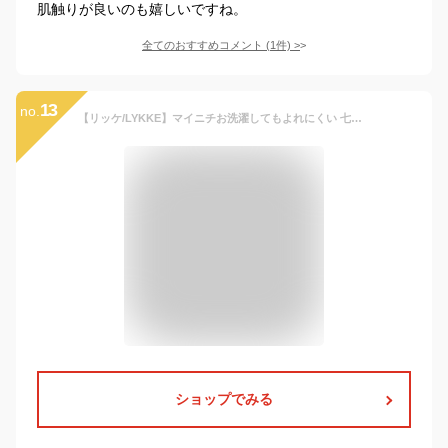
肌触りが良いのも嬉しいですね。
全てのおすすめコメント
(
1
件)
>
13
no.
【リッケ/LYKKE】マイニチお洗濯してもよれにくい 七分袖 Tシャツ ◆ 80 90 100 110 120 130 ◆◇ 男女兼用 男の子 女の子 男児 女児 子ども こども 子供 ベビー キッズ 服 子供服 トップス カットソー 通園 通学 園 学校
ショップでみる