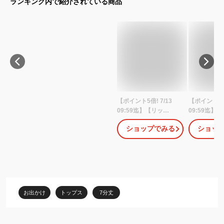
ランキング内で紹介されている商品
【ポイント5倍! 7/13
【ポイント5倍!
09:59迄】【リッ
09:59迄】
ケ/LYKKE】マイニチお
チーフ】 七
ショップでみる
ショッ
洗濯してもよれにくい
◆ 80 90 100
七分袖 Tシャツ ◆ 140
130 140 ◆
150 ◆◇ 男女兼用 ジュニ
キッズ KID
ア 男の子 女の子 男児 女
キッズ服 ベビ
児 子ども こども 子供 キ
プス Tシャ
ッズ 服 子供服 トップス
春 秋 男の子
通学 学校 おしゃれ 春 秋
ント おしゃ
お出かけ
トップス
7分丈
ベルメゾン
◇