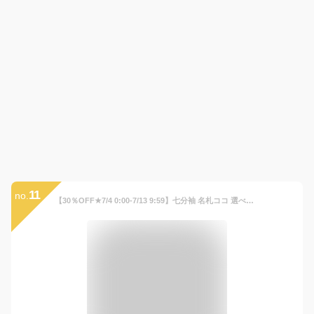
11
no.
【30％OFF★7/4 0:00-7/13 9:59】七分袖 名札ココ 選べるプリント Tシャツ ◆ 100-130 ◆ ◇ 春 秋 男の子 子ども こども 子供 キッズ 服 子供服トップス カットソー ロンT 保育園 幼稚園 通園 通学 学校 おしゃれ シンプル かっこいい ベルメゾン