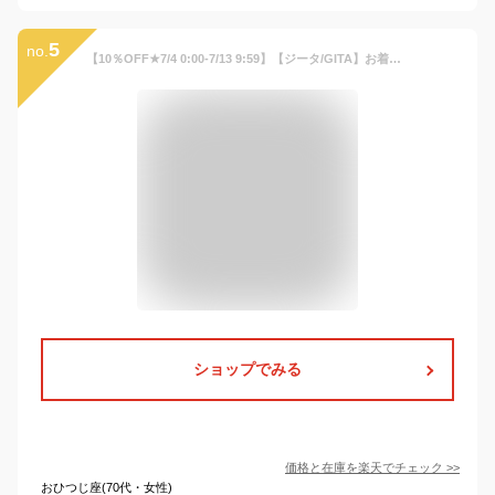
5
no.
【10％OFF★7/4 0:00-7/13 9:59】【ジータ/GITA】お着替えしやすい ソフのび フライス 七分袖 Tシャツ ◆ 80 90 100 110 120 130 ◆◇ 春 秋 男女兼用 男の子 女の子 子供服 キッズ 子ども こども 子供 服 トップス 入園 シンプル 無地 ボーダー
ショップでみる
価格と在庫を
楽天
でチェック
>>
おひつじ座(70代・女性)