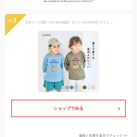
1
no.
【ポイント5倍! 7/13 09:59迄】【リッケ/LYKKE】マイニチお洗濯してもよれにくい 七分袖 Tシャツ ◆ 140 150 ◆◇ 男女兼用 ジュニア 男の子 女の子 男児 女児 子ども こども 子供 キッズ 服 子供服 トップス 通学 学校 おしゃれ 春 秋 ベルメゾン
ショップでみる
価格と在庫を
楽天
でチェック
>>