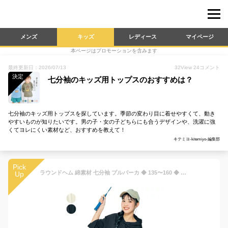
メンズ
キッズ
レディース
マイページ
本ページはプロモーションを含みます
最終更新日：2026/07/13
32
View
24
コメント
決定
七分袖のキッズ用トップスのおすすめは？
七分袖のキッズ用トップスを探しています。季節の変わり目に着せやすくて、動き
やすいものが知りたいです。男の子・女の子どちらにも合うデザインや、洗濯に強
くてヨレにくい素材など、おすすめを教えて！
キテミヨ-kitemiyo-編集部
Pick
ラウンドヘム 綿素材 七分袖 プルパーカ ◆ 135〜160 ◆ ◇ ジュニア ティーンズ 子供服 ガールズ 子ども 子供 キッズ こども 服 トップス パーカ 女の子 女児 春 秋 可愛い おしゃれ 通学 小学生 中学年 高学年 中学生 ◇
Up