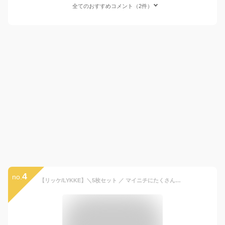
全てのおすすめコメント（2件）
4
no.
【リッケ/LYKKE】＼5枚セット ／ マイニチにたくさん欲しい 七分袖 Tシャツ ◆ 90 100 110 120 130 ◆ ◇ 春 秋 男の子 女の子 子ども 子供 ベビー キッズ こども 子供服 服 カットソー 5枚 セット 通園 通学 園 小学生 幼稚園 保育園