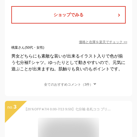
ショップでみる
価格と在庫を
楽天
でチェック
>>
桃葉さん(50代・女性)
男女どちらにも素敵な装いが出来るイラスト入りで色が揃
う七分袖Tシャツ。ゆったりとして動きやすいので、元気に
遊ぶことが出来ますね。肌触りも良いのもポイントです。
全てのおすすめコメント（3件）
3
no.
【20％OFF★7/4 0:00-7/13 9:59】七分袖 名札ココ プリント Tシャツ ◆ 100-130 ◆ ◇ 春 秋 女の子 子ども こども 子供 キッズ 服 子供服 幼稚園 保育園 小学生 通園 通学 入学 入園 おしゃれ かわいい 可愛い ガーリー トップス ロンT ベルメゾン