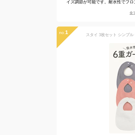
イズ調節が可能です。耐水性でフロ
全
1
no.