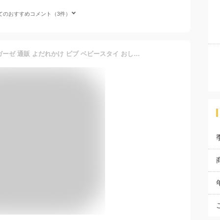
てのおすすめコメント（3件）
ベビー スタイ よだれ掛け ガーゼ 通販 よだれかけ ビブ ベビースタイ おしゃれ かわいい 可愛い 男の子 女の子 ゾウ 象 ぞう 綿100% 日本製 出産祝い 出産準備 ギフト お祝い 6層ガーゼ GA7009 ベビー用食事用品 授乳用品 ベビー小物