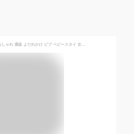
ベビー スタイ よだれ掛け おしゃれ 通販 よだれかけ ビブ ベビースタイ 女の子 男の子 どうぶつ アニマル かわいい 可愛い 出産祝い 出産準備 ギフト プレゼント お祝い どうぶつスタイ 915019 ベビー用食事用品 授乳用品 ベビー小物