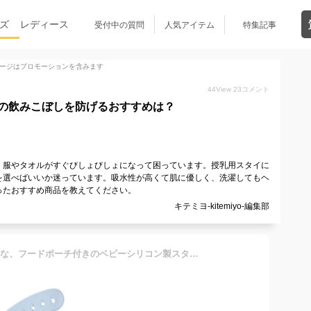
ズ
レディース
受付中の質問
人気アイテム
特集記事
ージはプロモーションを含みます
44
View
23
コメント
の飲みこぼしを防げるおすすめは？
、服やタオルがすぐびしょびしょになって困っています。授乳用スタイに
を選べばいいか迷っています。吸水性が高くて肌に優しく、洗濯してもヘ
ったおすすめ商品を教えてください。
キテミヨ-kitemiyo-編集部
[Apaeofl] 授乳や食事に便利な、フードポーチ付きのベビーシリコン製スタイ。とても柔らかく、軽量で防水性があり、ボウルも付属しています。テーブルエプロンや授乳用スタイとしてもお使いいただけます2個。 (113 グレイシャーベア,よだれかけ2個)