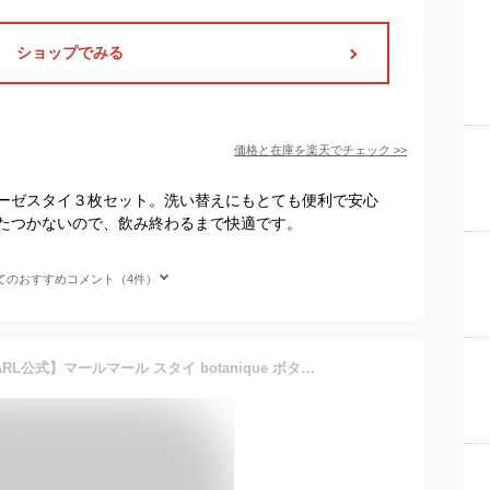
ショップでみる
価格と在庫を
楽天
でチェック
>>
ーゼスタイ３枚セット。洗い替えにもとても便利で安心
たつかないので、飲み終わるまで快適です。
てのおすすめコメント（4件）
コットン スタイ【MARLMARL公式】マールマール スタイ botanique ボタニーク (6カラー) ビブ よだれかけ 花柄 まあるい形 360度 つけ襟風｜キッズ・ベビー＞授乳用品・ベビー用食事用品＞スタイ｜出産祝い・ギフト［名入れ可／最短1営業日発送］