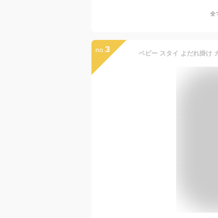
全
3
no.