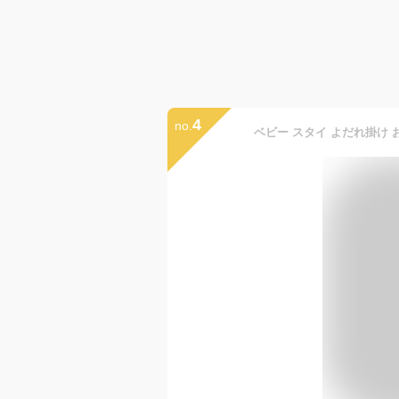
4
no.