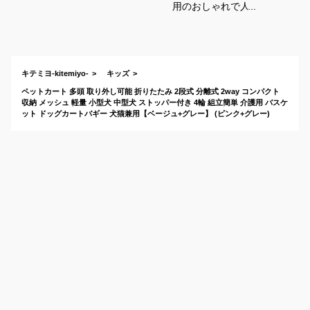
用のおしゃれで人気
な犬用バギーのおす
すめは？
キテミヨ-kitemiyo-
キッズ
ペットカート 多頭 取り外し可能 折りたたみ 2段式 分離式 2way コンパクト
収納 メッシュ 軽量 小型犬 中型犬 ストッパー付き 4輪 組立簡単 介護用 バスケ
ット ドッグカートバギー 犬猫兼用【ベージュ+グレー】 (ピンク+グレー)