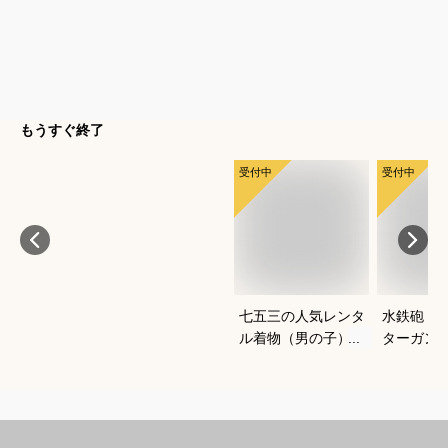
もうすぐ終了
受付中
受付中
七五三の人気レンタ
水鉄砲｜
ル着物（男の子）｜
ターガン
ワンタッチなど、自
すすめは
宅で簡単に着付けで
きるおすすめは？