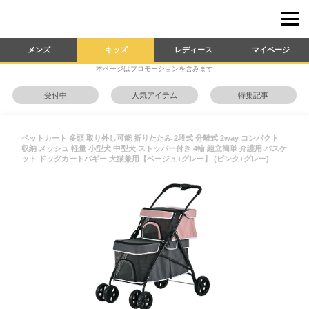
メンズ
キッズ
レディース
マイページ
本ページはプロモーションを含みます
受付中
人気アイテム
特集記事
ペットカート 多頭 取り外し可能 折りたたみ 2段式 分離式 2way コンパクト
収納 メッシュ 軽量 小型犬 中型犬 ストッパー付き 4輪 組立簡単 介護用 バスケ
ット ドッグカートバギー 犬猫兼用【ベージュ+グレー】 (ピンク+グレー)