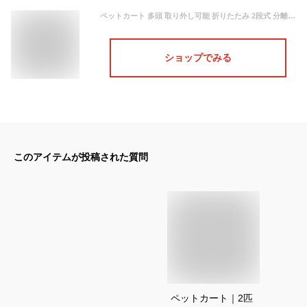
ペットカート 多頭 取り外し可能 折りたたみ 2段式 分離式 2way コンパクト 収納 メッシュ 軽量 小型犬 中型犬 ストッパー付き 4輪 組立簡単 介護用 バスケット ドッグカートバギー 犬猫兼用【ベージュ+グレー】 (ピンク+グレー)
ショップでみる
このアイテムが投稿された質問
ペットカート｜2匹