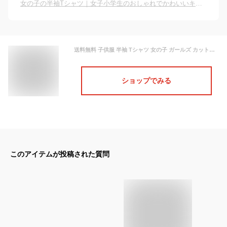
女の子の半袖Tシャツ｜女子小学生のおしゃれでかわいいキッズTシャツのおすすめは？
送料無料 子供服 半袖 Tシャツ 女の子 ガールズ カットソー フリル トップス オフショルダー パフスリーブ バックリボン リンクコーデ キッズ ジュニア かわいい 可愛い 着まわし 着回し ラウンドネック クルーネック 丸首 通園 通学 春服 夏服 子ども プラスナオ
ショップでみる
このアイテムが投稿された質問