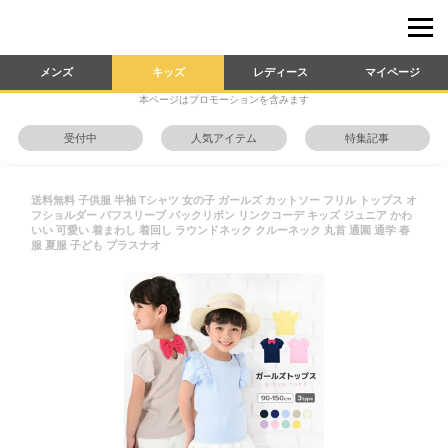
メンズ
キッズ
レディース
マイページ
本ページはプロモーションを含みます
受付中
人気アイテム
特集記事
送料無料 子供服 半袖 Tシャツ 女の子 ガールズ カットソー フリル トップス オ
フショルダー パフスリーブ バックリボン リンクコーデ キッズ ジュニア かわ
いい 可愛い 着まわし 着回し ラウンドネック クルーネック 丸首 通園 通学 春
服 夏服 子ども プラスナオ