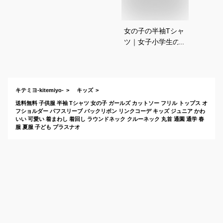
女の子の半袖Tシャ
ツ｜女子小学生のお
しゃれでかわいいキ
ッズTシャツのおす
すめは？
キテミヨ-kitemiyo-
キッズ
送料無料 子供服 半袖 Tシャツ 女の子 ガールズ カットソー フリル トップス オ
フショルダー パフスリーブ バックリボン リンクコーデ キッズ ジュニア かわ
いい 可愛い 着まわし 着回し ラウンドネック クルーネック 丸首 通園 通学 春
服 夏服 子ども プラスナオ