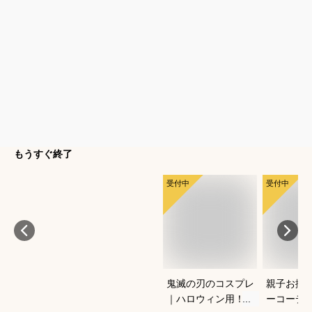
もうすぐ終了
受付中
受付中
鬼滅の刃のコスプレ
親子お揃
｜ハロウィン用！キ
ーコーデ