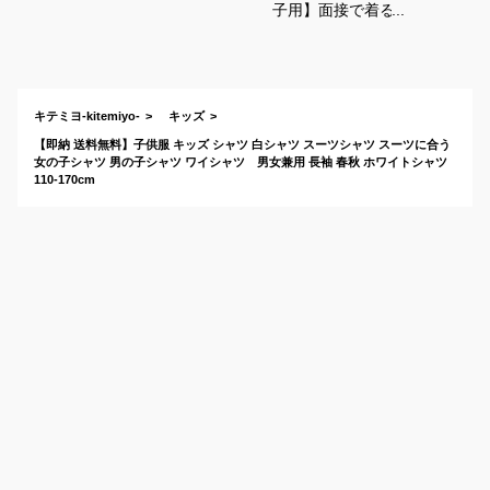
子用】面接で着る長
袖の襟付き白シャツ
のおすすめは？
キテミヨ-kitemiyo-
キッズ
【即納 送料無料】子供服 キッズ シャツ 白シャツ スーツシャツ スーツに合う
女の子シャツ 男の子シャツ ワイシャツ 男女兼用 長袖 春秋 ホワイトシャツ
110-170cm