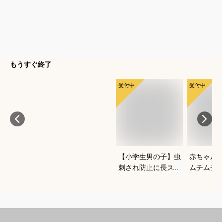
もうすぐ終了
受付中
受付中
【小学生男の子】虫
赤ちゃん
刺され防止に長ズボ
ムチムチ
ンで対策！ベーシッ
い！おし
クなチノパンは？
いいベビ
すすめは