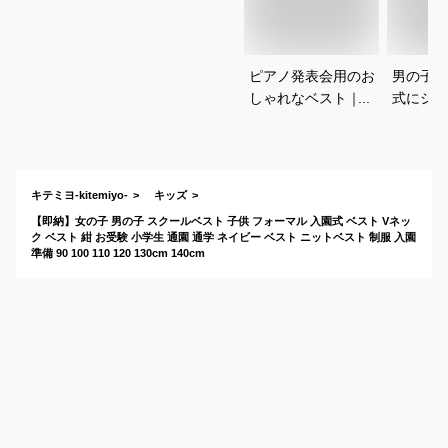
ピアノ発表会用のお
男の子ベ
しゃれなベスト｜キ
式にシャ
チンと見える！男の
るベスト
子向けベストのおす
は？
すめは？
キテミヨ-kitemiyo-
キッズ
【即納】女の子 男の子 スクールベスト 子供 フォーマル 入園式 ベスト Vネッ
ク ベスト 紺 お受験 小学生 通園 通学 ネイビー ベスト ニットベスト 制服 入園
準備 90 100 110 120 130cm 140cm