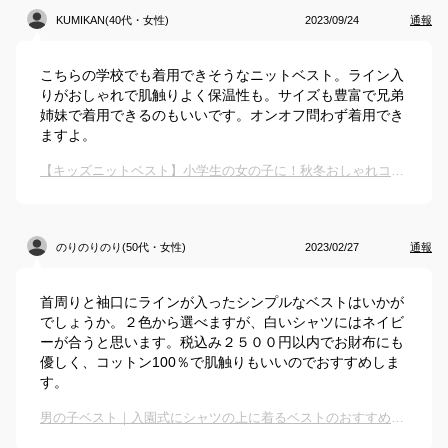
KUMIKAN(40代・女性)
2023/09/24
通報
こちらの学校でも着用できそうなニットベスト。ライン入
りがおしゃれで肌触りよく保温性も。サイズも豊富で兄弟
姉妹で着用できるのもいいです。オンオフ問わず着用でき
ますよ。
【キッズニットベスト】小学生の女の子に！秋冬おしゃれコーデが完成するニットベストのおすすめは？
のりのりのり(50代・女性)
2023/02/27
通報
首周りと袖口にラインが入ったシンプルなベストはいかが
でしょうか。２色から選べますが、白いシャツにはネイビ
ーが合うと思います。税込み２５００円以内でお財布にも
優しく、コットン100％で肌触りもいいのでおすすめしま
す。
男の子ベスト｜入園式にシャツの上に着るベストのおすすめは？