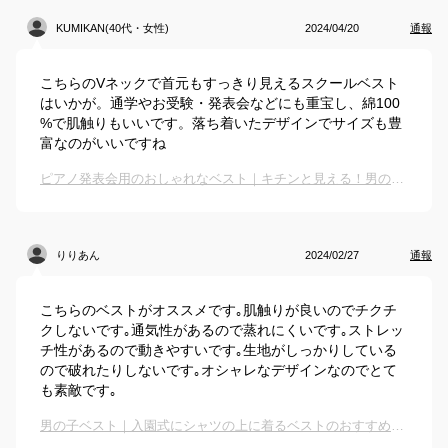
KUMIKAN(40代・女性)
2024/04/20
通報
こちらのVネックで首元もすっきり見えるスクールベスト
はいかが。通学やお受験・発表会などにも重宝し、綿100
%で肌触りもいいです。落ち着いたデザインでサイズも豊
富なのがいいですね
ピアノ発表会用のおしゃれなベスト｜キチンと見える！男の子向けベストのおすすめは？
りりあん
2024/02/27
通報
こちらのベストがオススメです｡肌触りが良いのでチクチ
クしないです｡通気性があるので蒸れにくいです｡ストレッ
チ性があるので動きやすいです｡生地がしっかりしている
ので破れたりしないです｡オシャレなデザインなのでとて
も素敵です｡
男の子ベスト｜入園式にシャツの上に着るベストのおすすめは？