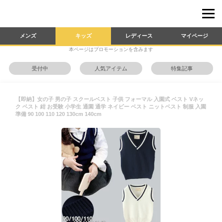
メンズ
キッズ
レディース
マイページ
本ページはプロモーションを含みます
受付中
人気アイテム
特集記事
【即納】女の子 男の子 スクールベスト 子供 フォーマル 入園式 ベスト Vネッ
ク ベスト 紺 お受験 小学生 通園 通学 ネイビー ベスト ニットベスト 制服 入園
準備 90 100 110 120 130cm 140cm