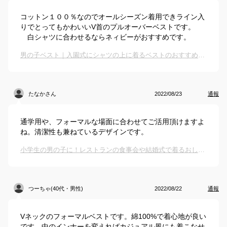
コットン１００％なのでオールシーズン着用できライン入
りでとってもかわいいV首のプルオーバーベストです。
白シャツに合わせるならネィビーがおすすめです。
男の子ベスト｜入園式にシャツの上に着るベストのおすすめは？
たなかさん
2022/08/23
通報
通学用や、フォーマルな場面に合わせてご活用頂けますよ
ね。清潔性も兼ねているデザインです。
小学生の男の子に！レストランの食事会や結婚式で着るおしゃれベスト、おすすめは？
つーちゃ(40代・男性)
2022/08/22
通報
Vネックのフォーマルベストです。綿100%で着心地が良い
です。中のインナーを変えればカジュアル風にも着こなせ