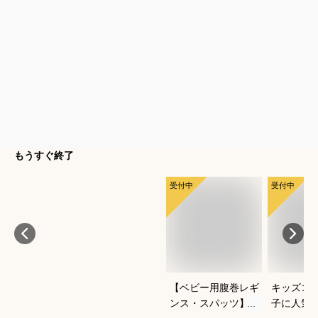
もうすぐ終了
受付中
受付中
【ベビー用腹巻レギ
キッズコ
ンス・スパッツ】よ
子に人気