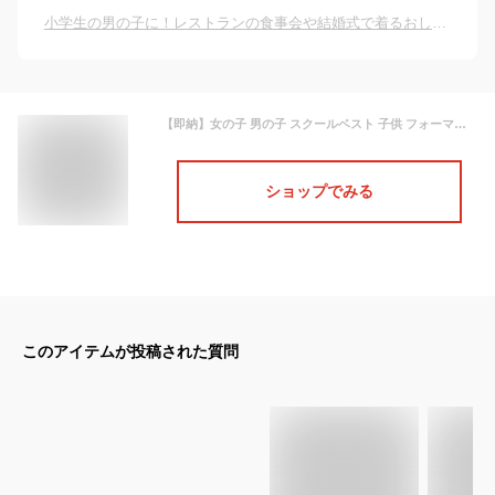
小学生の男の子に！レストランの食事会や結婚式で着るおしゃれベスト、おすすめは？
【即納】女の子 男の子 スクールベスト 子供 フォーマル 入園式 ベスト Vネック ベスト 紺 お受験 小学生 通園 通学 ネイビー ベスト ニットベスト 制服 入園準備 90 100 110 120 130cm 140cm
ショップでみる
このアイテムが投稿された質問