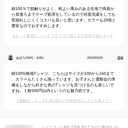
綿100％で肌触りがよく、程よい厚みのある生地で両肩か
ら首後ろまでテープ処理をしているので何度洗濯をしても
型崩れしにくくコスパも良いと思います。カラーも20色と
豊富なのでおすすめします。
【キッズ無地Tシャツ】プチプラで買える子供用半袖カラーTシャツは？
あぽろ(50代・女性)
2022/03/28
通報
綿100%無地Tシャツ、こちらはサイズが100から160まで
、カラーもたくさん揃っています。お子さんと運動会の準
備をしながら好きな色のTシャツを見つけるのも楽しいで
すね。１枚500円以内というのも魅力的です。
【運動会・キッズ】綿100％の半袖無地Tシャツを教えて！
tシャツ キッズ 無地 子供服 男の子 女の子 綿100％ 5.6オンス プリントスター Printstar 00085-CVT 厚手 丈夫 100 110 120 130 140 150 160 半袖 ティーシャツ ジュニア 保育園 幼稚園 通園 通学 運動会 体育祭 ダンス 衣装 お揃い リンクコーデ 白 黒 紺 グレー