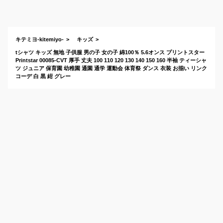
ど安いおすすめは？
シャツを
キテミヨ-kitemiyo-
キッズ
tシャツ キッズ 無地 子供服 男の子 女の子 綿100％ 5.6オンス プリントスター
Printstar 00085-CVT 厚手 丈夫 100 110 120 130 140 150 160 半袖 ティーシャ
ツ ジュニア 保育園 幼稚園 通園 通学 運動会 体育祭 ダンス 衣装 お揃い リンク
コーデ 白 黒 紺 グレー