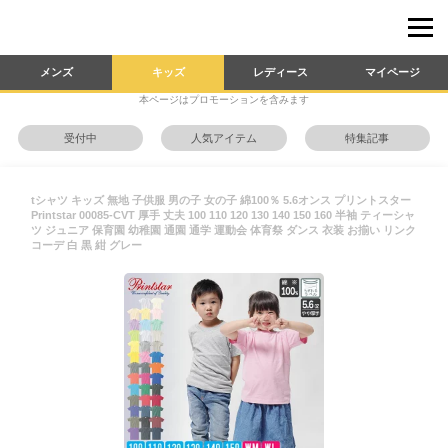
メンズ
キッズ
レディース
マイページ
本ページはプロモーションを含みます
受付中
人気アイテム
特集記事
tシャツ キッズ 無地 子供服 男の子 女の子 綿100％ 5.6オンス プリントスター
Printstar 00085-CVT 厚手 丈夫 100 110 120 130 140 150 160 半袖 ティーシャ
ツ ジュニア 保育園 幼稚園 通園 通学 運動会 体育祭 ダンス 衣装 お揃い リンク
コーデ 白 黒 紺 グレー