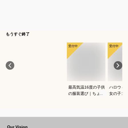
もうすぐ終了
受付中
受付中
最高気温16度の子供
ハロウィ
の服装選び｜ちょう
女の子コ
どいい重ね着コーデ
愛く仮装
を教えてください
すめは？
Our Vision