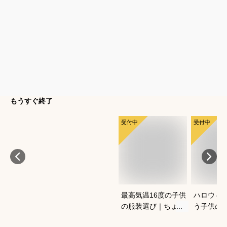
もうすぐ終了
受付中
受付中
最高気温16度の子供
ハロウィ
の服装選び｜ちょう
う子供の
どいい重ね着コーデ
コスプレ