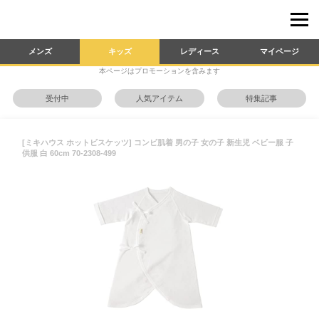
メンズ
キッズ
レディース
マイページ
本ページはプロモーションを含みます
受付中
人気アイテム
特集記事
[ミキハウス ホットビスケッツ] コンビ肌着 男の子 女の子 新生児 ベビー服 子
供服 白 60cm 70-2308-499