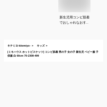
新生児用コンビ肌着
でおしゃれなおすす
めは？
キテミヨ-kitemiyo-
キッズ
[ミキハウス ホットビスケッツ] コンビ肌着 男の子 女の子 新生児 ベビー服 子
供服 白 60cm 70-2308-499