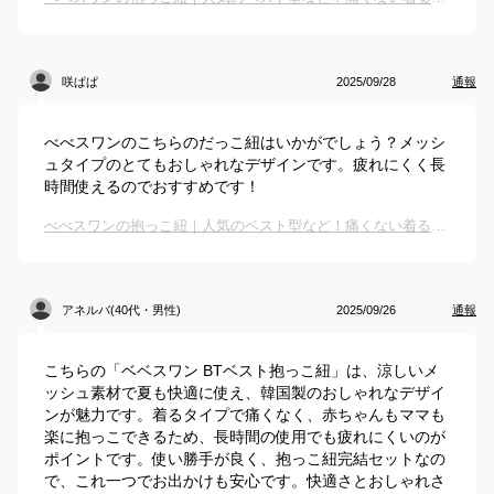
咲ぱぱ
2025/09/28
通報
べべスワンのこちらのだっこ紐はいかがでしょう？メッシ
ュタイプのとてもおしゃれなデザインです。疲れにくく長
時間使えるのでおすすめです！
べべスワンの抱っこ紐｜人気のベスト型など！痛くない着るタイプの抱っこ紐のおすすめは？
アネルバ(40代・男性)
2025/09/26
通報
こちらの「ベベスワン BTベスト抱っこ紐」は、涼しいメ
ッシュ素材で夏も快適に使え、韓国製のおしゃれなデザイ
ンが魅力です。着るタイプで痛くなく、赤ちゃんもママも
楽に抱っこできるため、長時間の使用でも疲れにくいのが
ポイントです。使い勝手が良く、抱っこ紐完結セットなの
で、これ一つでお出かけも安心です。快適さとおしゃれさ