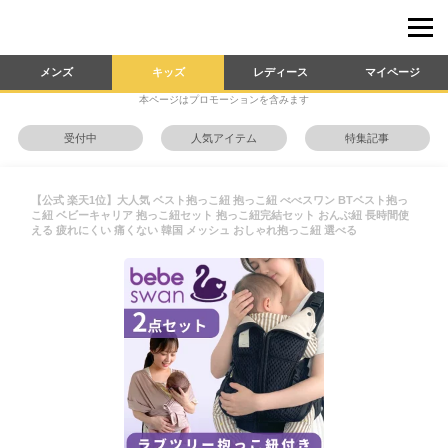
メンズ
キッズ
レディース
マイページ
本ページはプロモーションを含みます
受付中
人気アイテム
特集記事
【公式 楽天1位】大人気 ベスト抱っこ紐 抱っこ紐 べべスワン BTベスト抱っ
こ紐 ベビーキャリア 抱っこ紐セット 抱っこ紐完結セット おんぶ紐 長時間使
える 疲れにくい 痛くない 韓国 メッシュ おしゃれ抱っこ紐 選べる