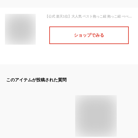
【公式 楽天1位】大人気 ベスト抱っこ紐 抱っこ紐 べべスワン BTベスト抱っこ紐 ベビーキャリア 抱っこ紐セット 抱っこ紐完結セット おんぶ紐 長時間使える 疲れにくい 痛くない 韓国 メッシュ おしゃれ抱っこ紐 選べる
ショップでみる
このアイテムが投稿された質問