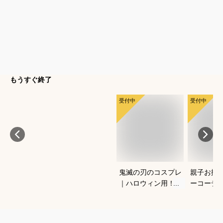
もうすぐ終了
受付中
受付中
鬼滅の刃のコスプレ
親子お揃
｜ハロウィン用！キ
ーコーデ
ッズのなりきり人気
しゃれな
衣装のおすすめは？
ションの
は？