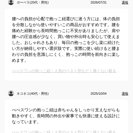
ガーベラ(20代・男性)
2026/07/31
通報
腰への負担が心配で抱っこ紐選びに迷う方には、体の負担
を分散しながら使いやすいこの商品がおすすめです。腰を
痛めた経験から長時間抱っこに不安がありましたが、肩や
腰への圧迫感が少なく、買い物や外出時も安心して使えま
した。おしゃれさもあり、毎日の抱っこを少し楽に続けた
い方が納得しやすい選択肢です。実際に使い続けると腰ま
わりの負担を意識しにくく、抱っこの時間を前向きに楽し
めます。
べべスワンの抱っこ紐｜人気のベスト型など！痛くない着るタイプの抱っこ紐のおすすめは？
ネコネコ(40代・男性)
2025/10/04
通報
べべスワンの抱っこ紐は赤ちゃんをしっかり支えながらも
動きやすく、長時間の外出や家事でも快適に使える設計に
なっています。
べべスワンの抱っこ紐｜人気のベスト型など！痛くない着るタイプの抱っこ紐のおすすめは？