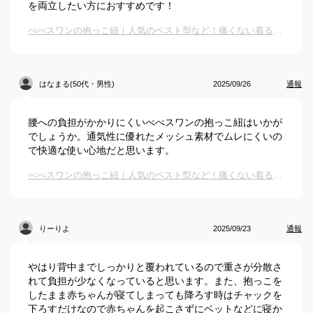
を両立したい方におすすめです！
べべスワンの抱っこ紐｜人気のベスト型など！痛くない着るタイプの抱っこ紐のおすすめは？
はなまる(50代・男性)
2025/09/26
通報
腰への負担がかかりにくいべべスワンの抱っこ紐はいかが
でしょうか。通気性に優れたメッシュ素材でムレにくいの
で快適な使い心地だと思います。
べべスワンの抱っこ紐｜人気のベスト型など！痛くない着るタイプの抱っこ紐のおすすめは？
りーりよ
2025/09/23
通報
やはり背中までしっかりと覆われているので重さが分散さ
れて負担が少なくなっていると思います。また、抱っこを
したまま赤ちゃんが寝てしまっても降ろす時はチャックを
下ろすだけなので赤ちゃんを起こさずにベットなどに寝か