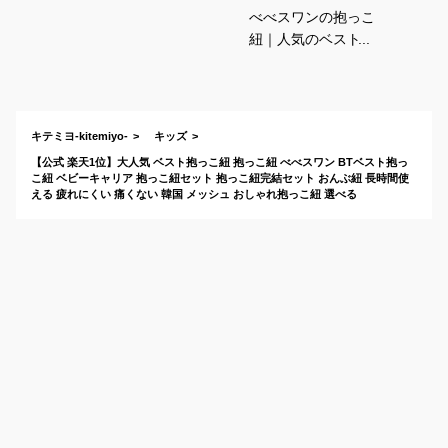
べべスワンの抱っこ
紐｜人気のベスト型
など！痛くない着る
タイプの抱っこ紐の
おすすめは？
キテミヨ-kitemiyo-
キッズ
【公式 楽天1位】大人気 ベスト抱っこ紐 抱っこ紐 べべスワン BTベスト抱っ
こ紐 ベビーキャリア 抱っこ紐セット 抱っこ紐完結セット おんぶ紐 長時間使
える 疲れにくい 痛くない 韓国 メッシュ おしゃれ抱っこ紐 選べる