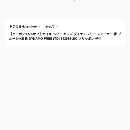
い！女の子向けベビ
ーシューズのおすす
めは？
キテミヨ-kitemiyo-
キッズ
【クーポンで5%オフ】ナイキ ベビー キッズ ダイナモフリー スニーカー 青 ブ
ルー NIKE 靴 DYNAMO FREE (TD) 343938-200 スリッポン 子供