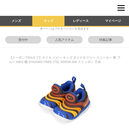
メンズ
キッズ
レディース
マイページ
本ページはプロモーションを含みます
受付中
人気アイテム
特集記事
【クーポンで5%オフ】ナイキ ベビー キッズ ダイナモフリー スニーカー 青 ブ
ルー NIKE 靴 DYNAMO FREE (TD) 343938-200 スリッポン 子供