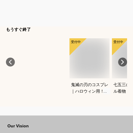
もうすぐ終了
受付中
受付中
鬼滅の刃のコスプレ
七五三の
｜ハロウィン用！キ
ル着物（
ッズのなりきり人気
ワンタッ
衣装のおすすめは？
宅で簡単
きるおす
Our Vision