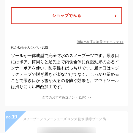
ショップでみる
価格と在庫を
楽天
でチェック
>>
めがねちゃん(50代・女性)
ソールが一体成型で完全防水のスノーブーツです。履き口
にはボア、筒周りと足先まで内側全体に保温効果のあるイ
ンナーボアを使い、防寒性もばっちりです。履き口はマジ
ックテープで脱ぎ履きが楽なだけでなく、しっかり留める
ことで履き口から雪が入るのを防ぐ効果も。アウトソール
は滑りにくい凹凸加工です。
全てのおすすめコメント
(
1
件)
>
19
no.
スノーブーツ スノーシューズ メンズ 防水 防寒ブーツ 防滑 ウォーキング アウトドア【商品番号:111shs01】