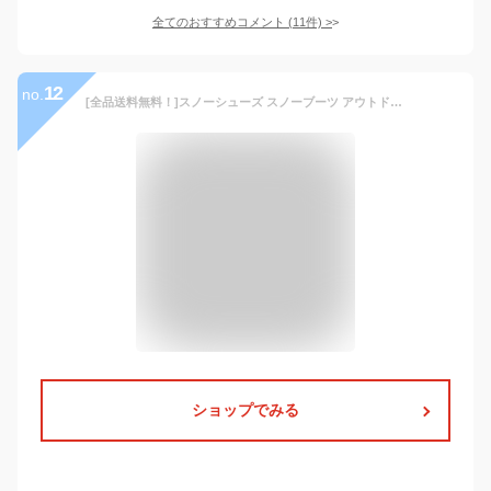
全てのおすすめコメント
(
11
件)
>
12
no.
[全品送料無料！]スノーシューズ スノーブーツ アウトドア メンズ レディース ショート ブーツ ユニセックス ミドル丈 防水 防寒 防滑 保暖 冬用 カジュアル 綿靴 雪靴 ボアブーツ 長靴 スノトレ 撥水 滑りにくい ブラック ファッション 通勤 25-28.5
ショップでみる