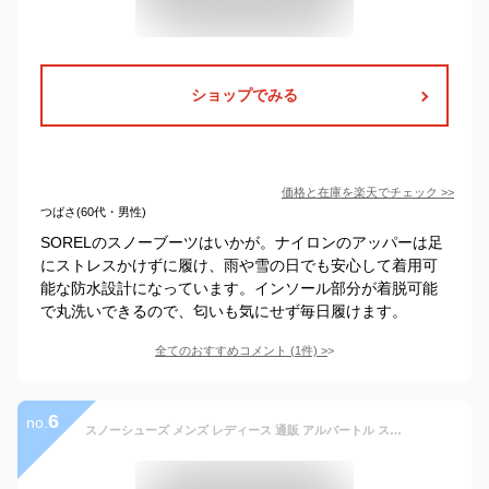
ショップでみる
価格と在庫を
楽天
でチェック
>>
つばさ(60代・男性)
SORELのスノーブーツはいかが。ナイロンのアッパーは足
にストレスかけずに履け、雨や雪の日でも安心して着用可
能な防水設計になっています。インソール部分が着脱可能
で丸洗いできるので、匂いも気にせず毎日履けます。
全てのおすすめコメント
(
1
件)
>
6
no.
スノーシューズ メンズ レディース 通販 アルバートル スノーブーツ ブラック 防寒靴 女性用 男性用 保温 ブーツ ショートブーツ 完全防水 軽量 アウトドアブーツ 防水 撥水 グレンチェック インディゴ ブランド albatre 約 23cm 24cm 25cm 約 26cm 27cm 28cm WP1800