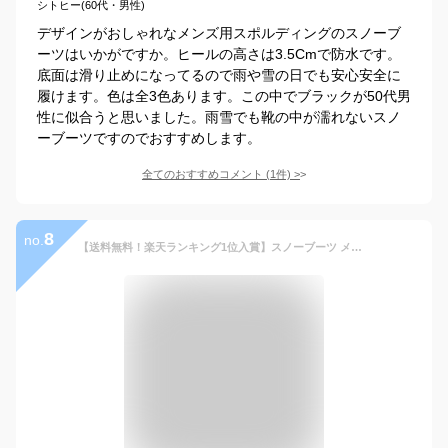
シトヒー(60代・男性)
デザインがおしゃれなメンズ用スポルディングのスノーブ
ーツはいかがですか。ヒールの高さは3.5Cmで防水です。
底面は滑り止めになってるので雨や雪の日でも安心安全に
履けます。色は全3色あります。この中でブラックが50代男
性に似合うと思いました。雨雪でも靴の中が濡れないスノ
ーブーツですのでおすすめします。
全てのおすすめコメント
(
1
件)
>
8
no.
【送料無料！楽天ランキング1位入賞】スノーブーツ メンズ スノーシューズ レディース 長靴 アウトドア 滑らない 防水 おしゃれ ボアブーツ ロング 大きいサイズ ジュニアムートンブーツ ウインターブーツ カジュアル ショートブーツ コンフォート 超耐滑 男女兼用 軽い快適