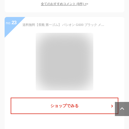
全てのおすすめコメント
(
6
件)
>
23
no.
送料無料【長靴 第一ゴム】 パシオン G600 ブラック メンズ 防滑 防寒 長靴 冬用 雪道 除雪 完全防水 ボア裏 金剛砂配合 セラミック底 スノーブーツ レインブーツ 作業 ロング 日本製 小樽
ショップでみる