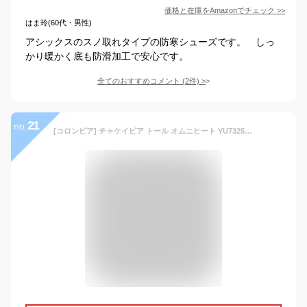
価格と在庫を
Amazon
でチェック
>>
はま玲(60代・男性)
アシックスのスノ取れタイプの防寒シューズです。 しっ
かり暖かく底も防滑加工で安心です。
全てのおすすめコメント
(
2
件)
>
21
no.
[コロンビア] チャケイピア トール オムニヒート YU7325 ブーツ ユニセックス 26cm Wood