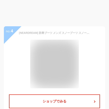
4
no.
[NEARDREAM] 防寒ブーツ メンズ スノーブーツ スノーシューズ 防水 冬用 雪靴 暖かい ボア 裏起毛 winter snow boots for men おしゃれ
ショップでみる