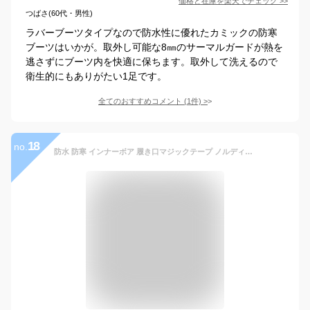
価格と在庫を
楽天
でチェック
>>
つばさ(60代・男性)
ラバーブーツタイプなので防水性に優れたカミックの防寒
ブーツはいかが。取外し可能な8㎜のサーマルガードが熱を
逃さずにブーツ内を快適に保ちます。取外して洗えるので
衛生的にもありがたい1足です。
全てのおすすめコメント
(
1
件)
>
18
no.
防水 防寒 インナーボア 履き口マジックテープ ノルディックブーツ メンズ スノーブーツ [go138]