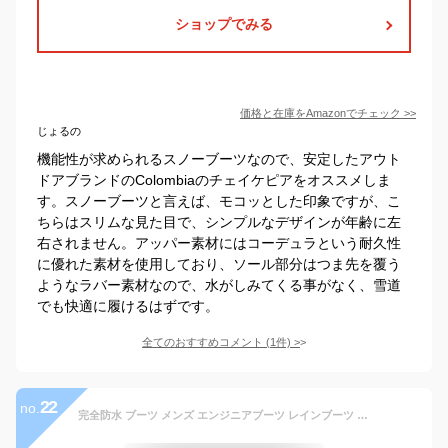
ショップでみる
価格と在庫を
Amazon
でチェック
>>
じょるの
機能性が求められるスノーブーツなので、安定したアウト
ドアブランドのColombiaのチェイケピアをオススメしま
す。スノーブーツと言えば、モコッとした印象ですが、こ
ちらはスリムな見た目で、シンプルなデザインが年齢に左
右されません。アッパー素材にはコーデュラという耐久性
に優れた素材を使用しており、ソール部分はつま先を覆う
ようなラバー素材なので、水がしみてくる事がなく、雪道
でも快適に履けるはずです。
全てのおすすめコメント
(
1
件)
>
22
no.
完全防水 ブーツ メンズ エンジニアブーツ レインブーツ スノーブーツ ラバーブーツ ロングブーツ ビジネス 防水 防寒 長靴 雨 雪 ロング 2way おしゃれ メンズシューズ 靴靴パワー