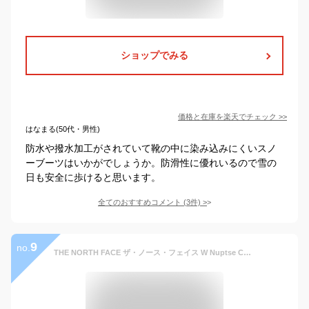
ショップでみる
価格と在庫を
楽天
でチェック
>>
はなまる(50代・男性)
防水や撥水加工がされていて靴の中に染み込みにくいスノ
ーブーツはいかがでしょうか。防滑性に優れいるので雪の
日も安全に歩けると思います。
全てのおすすめコメント
(
3
件)
>
9
no.
THE NORTH FACE ザ・ノース・フェイス W Nuptse Chukka ヌプシ チャッカ NFW02273 レディース シューズ スニーカー K1S D28