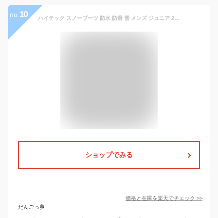
10
no.
ハイテック スノーブーツ 防水 防滑 雪 メンズ ジュニア 23cm 23.5cm 24cm 24.5cm 25cm 25.5cm 26cm 26.5cm 27cm 28cm 29cm HI-TEC GLASS CLAW DRI-HI STORM クッショニングフットベッド HT 抗菌防臭インソール 大人 男性 男の子
ショップでみる
価格と在庫を
楽天
でチェック
>>
だんごっ鼻