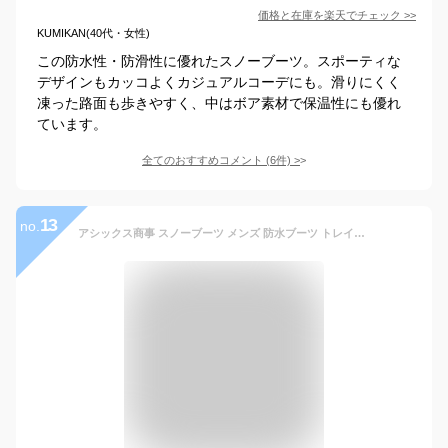
価格と在庫を
楽天
でチェック
>>
KUMIKAN(40代・女性)
この防水性・防滑性に優れたスノーブーツ。スポーティな
デザインもカッコよくカジュアルコーデにも。滑りにくく
凍った路面も歩きやすく、中はボア素材で保温性にも優れ
ています。
全てのおすすめコメント
(
6
件)
>
13
no.
アシックス商事 スノーブーツ メンズ 防水ブーツ トレイルマスター 防寒 雪長靴 ミドル丈TR-033 ロング丈TR-034 正規品【S2L】