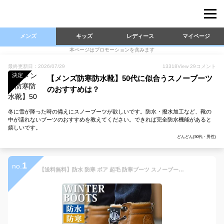
メンズ
キッズ
レディース
マイページ
本ページはプロモーションを含みます
最終更新日：2026/07/29
13318
View
29
コメント
決定
【メンズ防寒防水靴】50代に似合うスノーブーツ
のおすすめは？
冬に雪が降った時の備えにスノーブーツが欲しいです。防水・撥水加工など、靴の
中が濡れないブーツのおすすめを教えてください。できれば完全防水機能があると
嬉しいです。
どんどん(50代・男性)
1
no.
【送料無料】防水 防寒 ボア 起毛 防寒ブーツ スノーブーツ 靴 ウィンターブーツ 防滑 ショートブーツ 登山 ムートンブーツ トレッキング ワークブーツ メンズ ショートブーツ 雨 雪 メンズ レインブーツ /【あす楽対応】2023新作 秋冬SALE