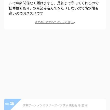
ルで年齢関係なく履けますし、足首まで守ってくれるので
防寒性もあり、水も染み込んできたりしないので防水性も
高いのでおススメです
全てのおすすめコメント
(
1
件)
>
16
no.
防寒ブーツ メンズ スノーブーツ 防水 裏起毛 冬 雪 雨