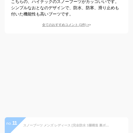
こちらの、ハイテックのスノーブーツがカッコいいです。
シンプルなおとなのデザインで、防水、防寒、滑り止めも
付いた機能性も高いブーツです。
全てのおすすめコメント
(
1
件)
>
11
no.
スノーブーツ メンズ レディース [完全防水 3層構造 裏ボアで足の指先まで暖かい 軽量400g] スノーシューズ 防寒 ブーツ 防水 防滑 滑り止め 雪 雪用 人気 ランキング 防寒靴 釣り 登山 アウトドア キャンプ 通学 通勤 あったか 裏起毛 冬靴 長靴 LAD WEATHER ラドウェザー