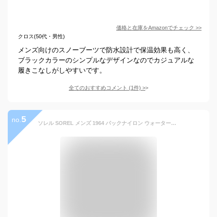
価格と在庫を
Amazon
でチェック
>>
クロス(50代・男性)
メンズ向けのスノーブーツで防水設計で保温効果も高く、
ブラックカラーのシンプルなデザインなのでカジュアルな
履きこなしがしやすいです。
全てのおすすめコメント
(
1
件)
>
5
no.
ソレル SOREL メンズ 1964 パックナイロン ウォータープルーフ （NM3487-419 FW23） M 1964 PAC NYLON WP スノーブーツ ウィンターブーツ 防水 India-Ink/Gum-10