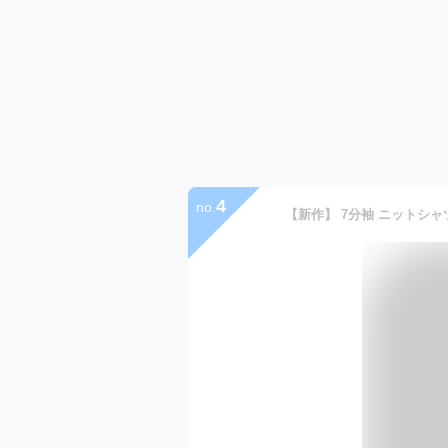
4
no.