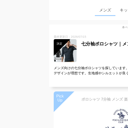
メンズ
キッ
本ペ
最終更新日：2026/07/15
七分袖ポロシャツ｜メ
決定
メンズ向けの七分袖ポロシャツを探しています
デザインが理想です。生地感やシルエットが良
Pick
Up