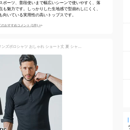
スポーツ、普段使いまで幅広いシーンで使いやすく、落
点も魅力です。しっかりした生地感で型崩れしにくく、
も向いている実用性の高いトップスです。
てのおすすめコメント
(
1
件)
>
ポロシャツ メンズ 七分袖 メンズポロシャツ おしゃれ ショート丈 夏 シャツ 40代 50代 オラオラ系 ちょいワル イケオジ 半袖シャツ ファッション メンズファッション 7分袖 七部袖 マッチョ ポロシャツメンズ かっこいいシャツ 丈 の 短い がっちり タイト メンズ5分袖 春