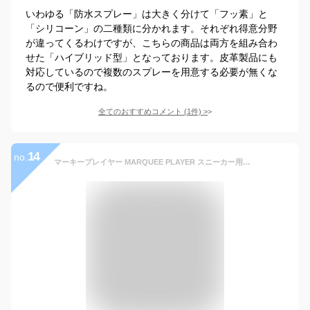
いわゆる「防水スプレー」は大きく分けて「フッ素」と
「シリコーン」の二種類に分かれます。それぞれ得意分野
が違ってくるわけですが、こちらの商品は両方を組み合わ
せた「ハイブリッド型」となっております。皮革製品にも
対応しているので複数のスプレーを用意する必要が無くな
るので便利ですね。
全てのおすすめコメント
(
1
件)
>
14
no.
マーキープレイヤー MARQUEE PLAYER スニーカー用撥水撥油スプレー 防水スプレー 靴 スニーカー スエード 革 日本製 Sneaker Water Repellent Keeper No01 420ml [S]