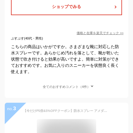
ショップでみる
価格と在庫を
楽天
でチェック
>>
ぷすぷす(40代・男性)
こちらの商品はいかがですか。さまざまな靴に対応した防
水スプレーです。あらかじめ汚れを落として、靴が乾いた
状態で吹き付けると効果が高いですよ。簡単に対策ができ
ておすすめです。お気に入りのスニーカーを状態良く長く
使えます。
全てのおすすめコメント（4件）
3
no.
【今だけP5倍&5%OFFクーポン】防水スプレー アメダス 撥水コロンブス 大容量 420ml フッ素 撥水 皮革 合皮 ツヤ革 傘 コート バッグ 鞄 革靴 スニーカー 靴 シューケア レジャー アウトドア お手入れ 送料無料