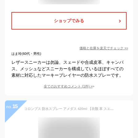
ショップでみる
価格と在庫を
楽天
でチェック
>>
はま玲(60代・男性)
レザースニーカーは勿論、スェードや合成皮革、キャンパ
ス、メッシュなどスニーカーを構成しているほぼすべての
素材に対応したマーキープレイヤーの防水スプレーです。
全てのおすすめコメント
(
1
件)
>
15
no.
コロンブス 防水スプレー アメダス 420ml 【衣類 革 スエード スコッチ スキーウェア スニーカー 保護】【SBT】 (6050173)