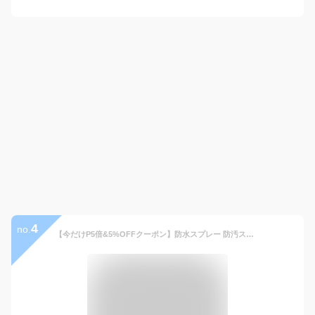
4
no.
【今だけP5倍&5%OFFクーポン】防水スプレー 防汚スプレー 雨 梅雨 泥 アウトドア 日本製 防汚 防油 スプレー 撥水 420ml 大容量 完全防水 防汚 ギガバリア 靴 レインコート 傘 スニーカー 衣類 ヌバック 革 起毛 シューケア コート 革用 カッパ 雨具