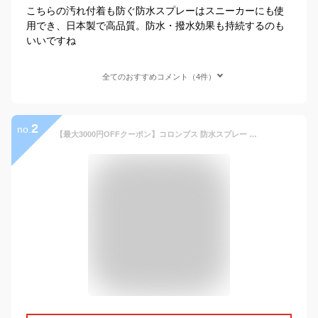
こちらの汚れ付着も防ぐ防水スプレーはスニーカーにも使
用でき、日本製で高品質。防水・撥水効果も持続するのも
いいですね
全てのおすすめコメント（4件）
2
no.
【最大3000円OFFクーポン】コロンブス 防水スプレー アメダス 420ml 【amedas 衣類 革 スエード スコッチ スキーウェア スニーカー 保護】【宅配便送料無料】 (6050173)