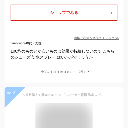
ショップでみる
価格と在庫を
楽天
でチェック
>>
nanacoco(40代・女性)
100均のものとか安いものは効果が持続しないので こちら
のシューズ 防水スプレー はいかがでしょうか
全てのおすすめコメント（2件）
7
no.
＼複数購入で最大5%OFF／【スニーカー専用 防水スプレー】超強力 撥水スプレー 420ml 大容量 革 皮用 ヌバック 靴 スニーカー 天然皮革 合成皮革 スウェード キャンバス ナイロン ナイキ コンバース ムートンブーツ 防水 撥水 防汚 透湿 シューケア ケア 日本製 クツグッツ