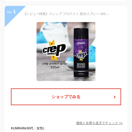
1
no.
【レビュー特典】クレップ プロテクト 防水スプレー 200ml Crep Protect スニーカー 防水 Spray 靴用 疎水性防水スプレー 耐汚染性 MADE IN JAPAN 日本製 3/15プレゼンZIPで紹介! 三代目 山下健二郎 愛用
ショップでみる
価格と在庫を
楽天
でチェック
>>
KUMIKAN(40代・女性)