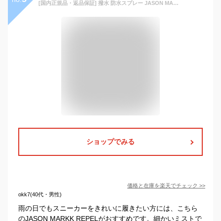
[国内正規品・返品保証] 撥水 防水スプレー JASON MARKK REPEL PFASを含まない環境に優しい防水スプレー レザー スウェード ヌバック キャンバス 様々な素材に使用可能 ノンエアゾール ジェイソンマーク リペル 5.4oz. 159.7ml
ショップでみる
価格と在庫を
楽天
でチェック
>>
okk7(40代・男性)
雨の日でもスニーカーをきれいに履きたい方には、こちら
のJASON MARKK REPELがおすすめです。細かいミストで