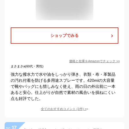
ショップでみる
価格と在庫を
Amazon
でチェック
>>
まさまさa(60代・男性)
強力な撥水力で水や油をしっかり弾き、衣類・布・革製品
の汚れ付着を防げる多用途スプレーです。420mlの大容量
で靴やバッグにも惜しみなく使え、雨の日の外出前に一本
あると安心。仕上がりが自然で素材の風合いを損ねにくい
点も好評でした。
全てのおすすめコメント
(
1
件)
>
17
no.