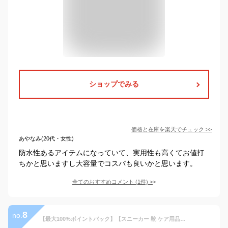
ショップでみる
価格と在庫を
楽天
でチェック
>>
あやなみ(20代・女性)
防水性あるアイテムになっていて、実用性も高くてお値打
ちかと思いますし大容量でコスパも良いかと思います。
全てのおすすめコメント
(
1
件)
>
8
no.
【最大100%ポイントバック】【スニーカー 靴 ケア用品】 マーキープレイヤー MARQUEE PLAYER For SNEAKER WATER+STAIN REPELLENT ＃01 [9012] スニーカー用 撥水撥油スプレー 日本製 420ml【西濃運輸配送・ラッピング不可】 正規取扱店