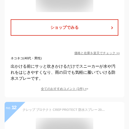
ショップでみる
価格と在庫を
楽天
でチェック
>>
ネコネコ(40代・男性)
出かける前にサッと吹きかけるだけでスニーカーが水や汚
れをはじきやすくなり、雨の日でも気軽に履いていける防
水スプレーです。
全てのおすすめコメント
(
1
件)
>
12
no.
クレップ プロテクト CREP PROTECT 防水スプレー 200ml 靴 スニーカー スエード 革 キャンバス ナイロン 傘 レインコート 雨具 撥水 汚れ防止 梅雨 プレゼント [メール便発送]