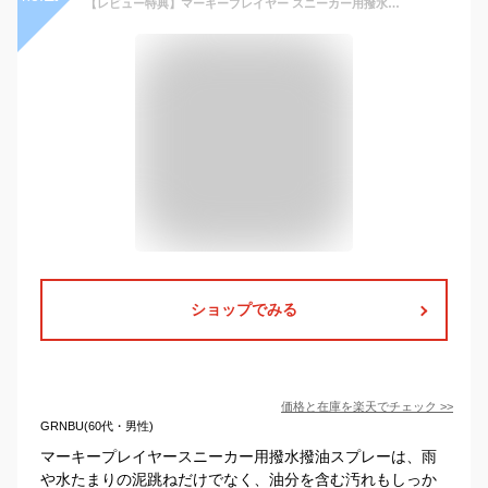
【レビュー特典】マーキープレイヤー スニーカー用撥水撥油スプレー #01 420ml 日本製 MARQUEE PLAYER NO.1 #1 防水スプレー レザー 靴 鞄 布 革 ヌバック 撥水加工 シーツ ケース 防水用品 梅雨 雨 雪 汚れ シミ 防止 フロロサーフ 超撥水
ショップでみる
価格と在庫を
楽天
でチェック
>>
GRNBU(60代・男性)
マーキープレイヤースニーカー用撥水撥油スプレーは、雨
や水たまりの泥跳ねだけでなく、油分を含む汚れもしっか