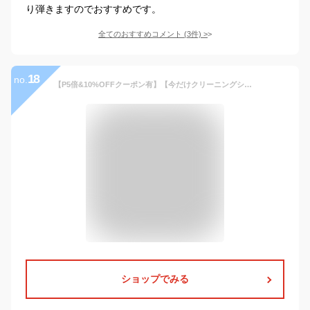
り弾きますのでおすすめです。
全てのおすすめコメント
(
3
件)
>
18
no.
【P5倍&10%OFFクーポン有】【今だけクリーニングシート付】アメダス シューケア コロンブス スニーカーケア スニーカークリーナー 防水スプレー ファストケアセット お手入れ 選べるアメダス 60ml 180ml 馬毛ブラシ ゴムクリーナー 汚れ落とし 靴磨きキャンバス 本革 布地
ショップでみる