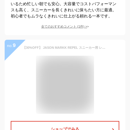
いるため忙しい朝でも安心。大容量でコストパフォーマン
スも高く、スニーカーを長くきれいに保ちたい方に最適。
初心者でもムラなくきれいに仕上がる頼れる一本です。
全てのおすすめコメント
(
1
件)
>
9
no.
【30%OFF】 JASON MARKK REPEL スニーカー用 レザー スウェード ヌバック キャンバス 様々な素材に使用可能 ジェイソンマーク リペル 5.4oz. 159.7ml 旧製品
ショップでみる