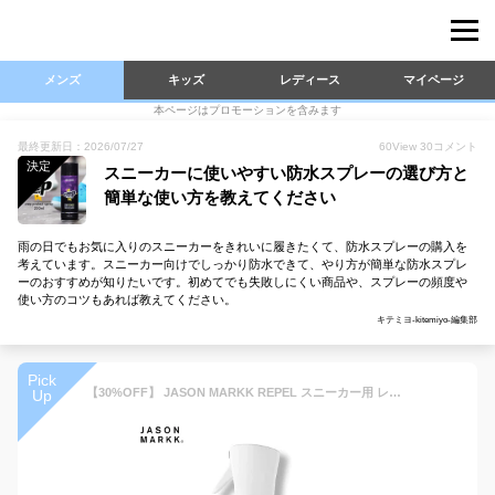
メンズ
キッズ
レディース
マイページ
本ページはプロモーションを含みます
最終更新日：2026/07/27
60
View
30
コメント
決定
スニーカーに使いやすい防水スプレーの選び方と
簡単な使い方を教えてください
雨の日でもお気に入りのスニーカーをきれいに履きたくて、防水スプレーの購入を
考えています。スニーカー向けでしっかり防水できて、やり方が簡単な防水スプレ
ーのおすすめが知りたいです。初めてでも失敗しにくい商品や、スプレーの頻度や
使い方のコツもあれば教えてください。
キテミヨ-kitemiyo-編集部
Pick
【30%OFF】 JASON MARKK REPEL スニーカー用 レザー スウェード ヌバック キャンバス 様々な素材に使用可能 ジェイソンマーク リペル 5.4oz. 159.7ml 旧製品
Up