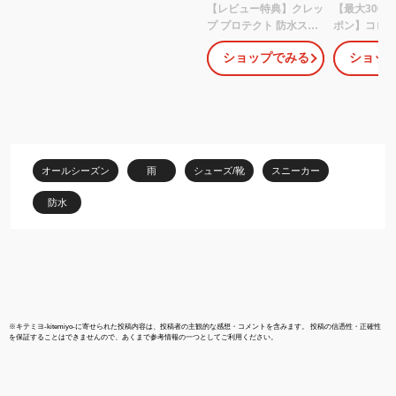
【レビュー特典】クレッ
【最大3000
プ プロテクト 防水スプ
ポン】コロン
レー 200ml Crep
スプレー ア
ショップでみる
ショッ
Protect スニーカー 防水
420ml 【am
Spray 靴用 疎水性防水
革 スエード 
スプレー 耐汚染性
キーウェア 
MADE IN JAPAN 日本
保護】【宅
製 3/15プレゼンZIPで紹
料】 (605017
介! 三代目 山下健二郎 愛
用
オールシーズン
雨
シューズ/靴
スニーカー
防水
※
キテミヨ-kitemiyo-
に寄せられた投稿内容は、投稿者の主観的な感想・コメントを含みます。 投稿の信憑性・正確性
を保証することはできませんので、あくまで参考情報の一つとしてご利用ください。