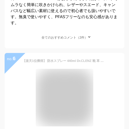
ムラなく簡単に吹きかけられ、レザーやスエード、キャン
バスなど幅広い素材に使えるので初心者でも扱いやすいで
す。無臭で使いやすく、PFASフリーなのも安心感がありま
す。
全てのおすすめコメント（2件）
6
no.
【楽天1位獲得】 防水スプレー 440ml Dr.CLENZ 靴 革 革靴 スニーカー 撥水スプレー 強力撥水 国産 革 衣類 リュック 傘 レインウェア 防汚 防油 幅広く使用可 [フッ素 × シリコンのハイブリッド仕様]