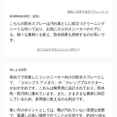
価格と在庫を
楽天
でチェック
>>
KUMIKAN(40代・女性)
こちらの防水スプレーは汚れ落としに役立つクリーニング
シートも付いており、お気に入りのスニーカーのケアに
も。様々な素材にも使え、防水効果も持続するのが良いで
す。
全てのおすすめコメント
(
2
件)
>
AIによる回答
初めてで失敗しにくいスニーカー向けの防水スプレーとし
て、「コロンブス アメダス」や「クレッププロテクター」
がおすすめです。これらは靴専用に設計されており、防水
性・防汚性に優れています。また、さまざまな素材に対応
しているため、多用途に使えるのも利点です。

使い方のポイントとしては、靴が汚れていない清潔な状態
で、風通しの良い場所で行うことが大切です。約20〜30セ