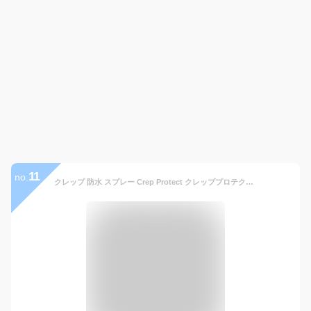
11
no.
クレップ 防水 スプレー Crep Protect クレッププロテクト 防水スプレー 靴 スニーカー スエード 革 革用 防水 送料無料 シューズ用防水スプレー シューズケア 撥水 シュークリーナー シューズ用合成洗剤 シューケア 疎水性 6065-29040