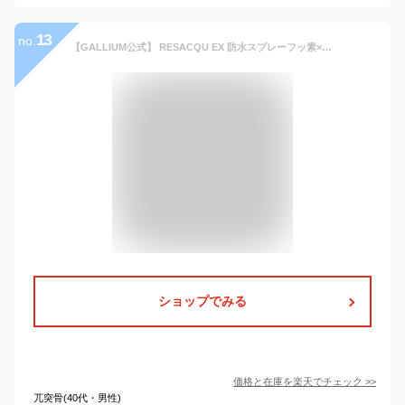
13
no.
【GALLIUM公式】 RESACQU EX 防水スプレーフッ素×シリコーンのハイブリッド防水スプレー「レジャック」 撥水 スノボ スノーボード ウェア 靴 くつ スニーカー カッパ 衣類 傘 レインコート 服 帽子 ゴアテックス 革 バッグ 鞄 カバン アウトドア レジャー バイク 雨具
ショップでみる
価格と在庫を
楽天
でチェック
>>
兀突骨(40代・男性)