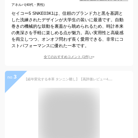
アネルバ(40代・男性)
セイコー5 SNKE03K1は、信頼のブランド力と黒を基調と
した洗練されたデザインが大学生の装いに最適です。自動
巻きの機械的な鼓動を裏蓋から眺められるため、時計本来
の奥深さを手軽に楽しめる点が魅力。高い実用性と高級感
を両立しつつ、オンオフ問わず長く愛用できる、非常にコ
ストパフォーマンスに優れた一本です。
全てのおすすめコメント
(
1
件)
>
3
no.
【経年変化する本革 タンニン鞣し】【高評価レビュー4.72点】アンティーク 腕時計 レディース メンズ Japanレザー 男女兼用 本革【金属アレルギー対応】 革ベルト 革 バンド 防水 おしゃれ 誕生日 プレゼント 時計 牛革 oldclock【即日発送】