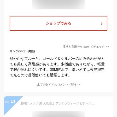
ショップでみる
価格と在庫を
Amazon
でチェック
>>
リング(50代・男性)
鮮やかなブルーと、ゴールド＆シルバーの組み合わせがと
ても美しく高級感があります。多機能でありながら、軽量
で腕が疲れにくいです。30M防水で、暗い所では夜光塗料
で光るので普段使いでも活躍します。
全てのおすすめコメント
(
1
件)
>
14
no.
腕時計 メンズ 黒 人気 防水 アナログクオーツ ビジネス うで時計 おしゃれ ステンレス 男性用腕時 計日付 シンプル 大きい文字盤ブラック紳士腕時 計仕事クロノグラフ ファッションムーンスウォッチプレゼント