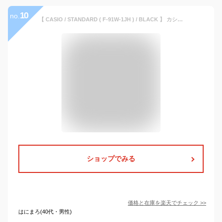
10
no.
【 CASIO / STANDARD ( F-91W-1JH ) / BLACK 】 カシオ スタンダード チープカシオ チプカシ 時計 腕時計 ウォッチ ブラック 黒
ショップでみる
価格と在庫を
楽天
でチェック
>>
はにまろ(40代・男性)