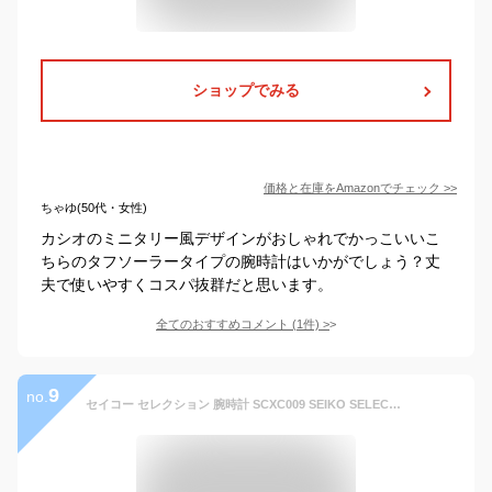
ショップでみる
価格と在庫を
Amazon
でチェック
>>
ちゃゆ(50代・女性)
カシオのミニタリー風デザインがおしゃれでかっこいいこ
ちらのタフソーラータイプの腕時計はいかがでしょう？丈
夫で使いやすくコスパ抜群だと思います。
全てのおすすめコメント
(
1
件)
>
9
no.
セイコー セレクション 腕時計 SCXC009 SEIKO SELECTION クオーツ メンズ 新品正規品 送料無料