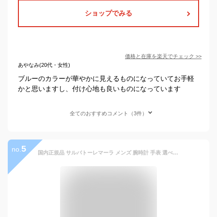
ショップでみる
価格と在庫を
楽天
でチェック
>>
あやなみ(20代・女性)
ブルーのカラーが華やかに見えるものになっていてお手軽
かと思いますし、付け心地も良いものになっています
全てのおすすめコメント（3件）
5
no.
国内正規品 サルバトーレマーラ メンズ 腕時計 手表 選べる9カラー レザーウォッチ SM15103 ビックケース ビジネス 男性 彼氏 時計 誕生日 結婚式 二次会 ギフト 成人 卒業 入学