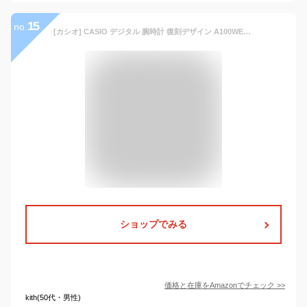
15
no.
[カシオ] CASIO デジタル 腕時計 復刻デザイン A100WE-1A メンズ 海外モデル シルバー [並行輸入品]
ショップでみる
価格と在庫を
Amazon
でチェック
>>
kith(50代・男性)