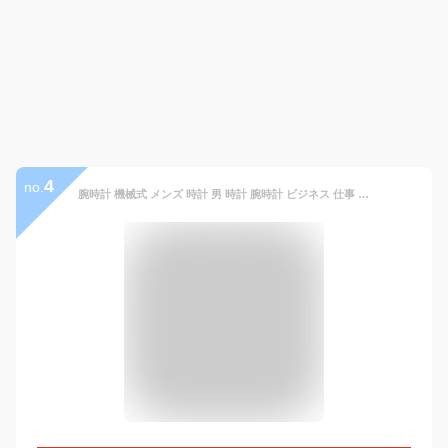
4
no.
腕時計 機械式 メンズ 時計 男 時計 腕時計 ビジネス 仕事 スーツ クロノ クロノグラフ フォーマル 高級感溢れる腕時計 おしゃれ メタル 革 成人 お祝い 記念 ギフト 父の日 オールスケルトン 機械式腕時計