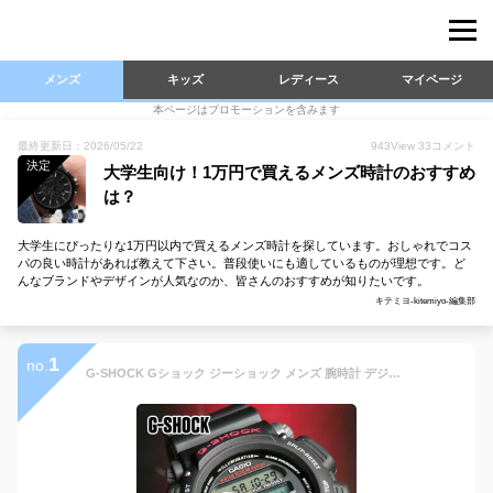
メンズ
キッズ
レディース
マイページ
本ページはプロモーションを含みます
最終更新日：2026/05/22
943
View
33
コメント
決定
大学生向け！1万円で買えるメンズ時計のおすすめ
は？
大学生にぴったりな1万円以内で買えるメンズ時計を探しています。おしゃれでコス
パの良い時計があれば教えて下さい。普段使いにも適しているものが理想です。ど
んなブランドやデザインが人気なのか、皆さんのおすすめが知りたいです。
キテミヨ-kitemiyo-編集部
1
no.
G-SHOCK Gショック ジーショック メンズ 腕時計 デジタル DW-9052-1V 時計 多機能 防水 黒 ブラック 男性 誕生日 旦那 彼氏 中学生 高校生 大学生 男子 見やすい 子供 キッズ 時計 カシオ CASIO 安い 入学祝い 合格祝い 卒業祝い 父の日 2026 実用的 男の子 時計 ギフト