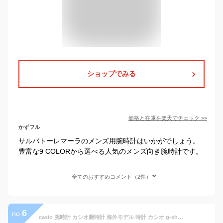
ショップでみる
価格と在庫を
楽天
でチェック
>>
かずフル
サルバトーレマーラのメンズ用腕時計はいかがでしょう。
豊富な9 COLORから選べる人気のメンズ向き腕時計です。
全てのおすすめコメント（2件）
6
no.
casio 腕時計 カシオ腕時計 海外モデル 時計 カシオ g-shock サーフィン 腕時計 G-SHOCK デジタル ジーショック アウトドア 腕時計 Gショック アウトドアG-SHOCK DW-9052-1V