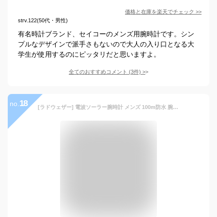
価格と在庫を
楽天
でチェック
>>
strv.122(50代・男性)
有名時計ブランド、セイコーのメンズ用腕時計です。シン
プルなデザインで派手さもないので大人の入り口となる大
学生が使用するのにピッタリだと思いますよ。
全てのおすすめコメント
(
3
件)
>
18
no.
[ラドウェザー] 電波ソーラー腕時計 メンズ 100m防水 腕時計 lad017 (カーキ)