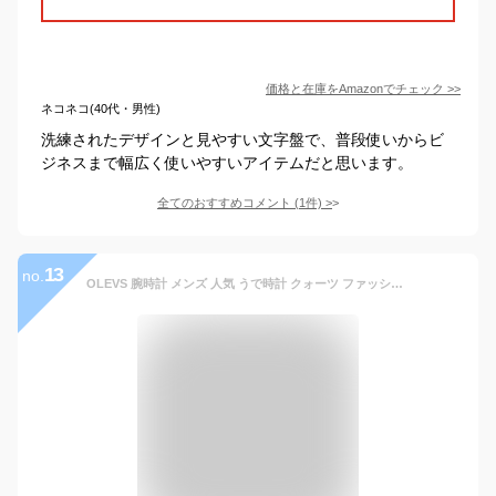
価格と在庫を
Amazon
でチェック
>>
ネコネコ(40代・男性)
洗練されたデザインと見やすい文字盤で、普段使いからビ
ジネスまで幅広く使いやすいアイテムだと思います。
全てのおすすめコメント
(
1
件)
>
13
no.
OLEVS 腕時計 メンズ 人気 うで時計 クォーツ ファッション ビジネス クロノグラフ ステンレス鋼 watch for men 防水 日付 男性プレゼント ブルー