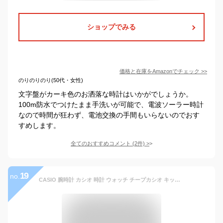
ショップでみる
価格と在庫を
Amazon
でチェック
>>
のりのりのり(50代・女性)
文字盤がカーキ色のお洒落な時計はいかがでしょうか。
100m防水でつけたまま手洗いが可能で、電波ソーラー時計
なので時間が狂わず、電池交換の手間もいらないのでおす
すめします。
全てのおすすめコメント
(
2
件)
>
19
no.
CASIO 腕時計 カシオ 時計 ウォッチ チープカシオ キッズ カシオ 海外モデル タフソーラー アナデジ メンズ AQ-S810Wシリーズ [並行輸入品]