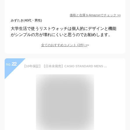
価格と在庫を
Amazon
でチェック
>>
みずたき(40代・男性)
大学生活で使うリストウォッチは個人的にデザインと機能
がシンプルの方が壊れにくいと思うのでお勧めします。
全てのおすすめコメント
(
2
件)
>
22
no.
【10年保証】【日本未発売】CASIO STANDARD MENS カシオ スタンダード MTP-VD01B.D.G腕時計 時計 ブランド メンズ レディース キッズ 子供 男の子 女の子 チープカシオ チプカシ アナログ 日付 防水 高級感 高見え メタル 海外モデル ギフト プレゼント