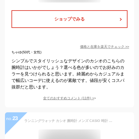
ショップでみる
価格と在庫を
楽天
でチェック
>>
ちゃゆ(50代・女性)
シンプルでスタイリッシュなデザインのカシオのこちらの
腕時計はいかがでしょう？選べる色が多いのでお好みのカ
ラーを見つけられると思います。綺麗めからカジュアルま
で幅広いコーデに使えるのが素敵です。値段が安くコスパ
抜群だと思います。
全てのおすすめコメント
(
11
件)
>
23
no.
ランニングウォッチ カシオ 腕時計 メンズ CASIO 時計 スタンダード STANDARD W-S220C-7BJH W-S220-9AJH W-S220-1AJH デジタル タフ ソーラー タフソーラー 腕時計メンズ ランニング ジョギング ランニングウォッチ スポーツ 彼氏 旦那 夫 子供 SPORTS