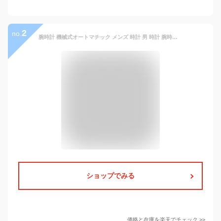
2
no.
腕時計 機械式オートマチック メンズ 時計 男 時計 腕時計 ビジネス 仕事 スーツ クロノ クロノグラフ フォーマル 高級感溢れる腕時計 おしゃれ メタル 革 成人 お祝い 記念 ギフト 父の日 オールスケルトン 機械式腕時計
ショップでみる
価格と在庫を
楽天
でチェック
>>