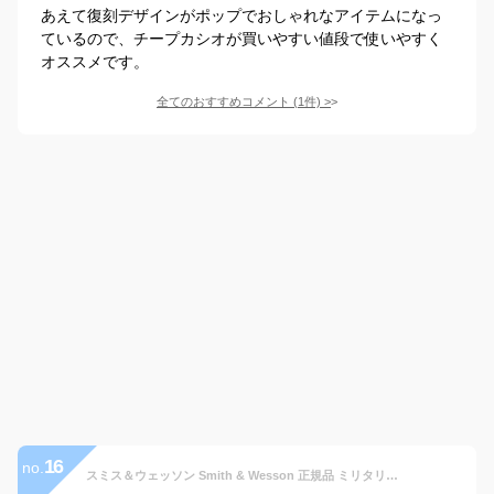
あえて復刻デザインがポップでおしゃれなアイテムになっ
ているので、チープカシオが買いやすい値段で使いやすく
オススメです。
全てのおすすめコメント
(
1
件)
>
16
no.
スミス＆ウェッソン Smith & Wesson 正規品 ミリタリーウォッチ 腕時計 メンズ CALIBRATOR WATCH SWW-877-YW デイデイトカレンダー 日付 曜日 マルチファンクション ウレタンベルト 雑誌掲載ブランド 男性用 時計 ブラック 黒 イエロー