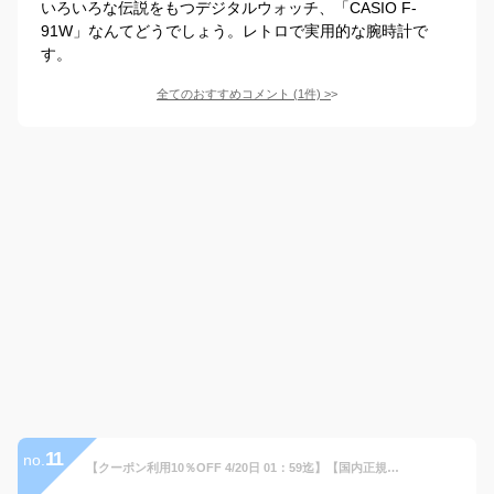
いろいろな伝説をもつデジタルウォッチ、「CASIO F-
91W」なんてどうでしょう。レトロで実用的な腕時計で
す。
全てのおすすめコメント
(
1
件)
>
11
no.
【クーポン利用10％OFF 4/20日 01：59迄】【国内正規代理店】MINIFOCUS メンズ 腕時計 防水 クロノグラフ おしゃれ ミニフォーカス 男性用 時計 ミリターリー クォーツ カッコイイ 彼氏 誕生日 ギフト オシャレ 父の日 プレゼント お祝い 10代 20代 30代 40代 50代 SALE