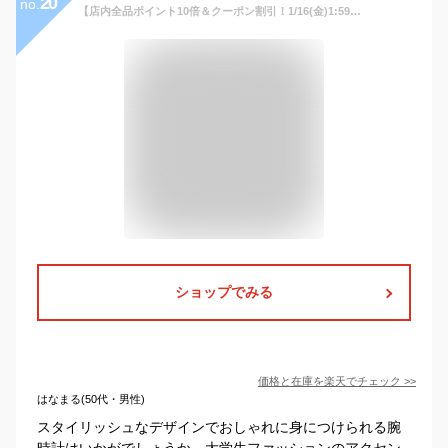
20
no.
【店内全品ポイント10倍＆クーポン割引！1/16(金)1:59迄】腕時計 メンズ クロノグラフ 1年保証 メンズ 腕時計 カレンダー クロノグラフ搭載 45mm ミディアムフェイス 腕時計 W0813 W0705 AOR-A 新生活 プレゼント
ショップでみる
価格と在庫を
楽天
でチェック
>>
はなまる(50代・男性)
スタイリッシュなデザインでおしゃれに身につけられる腕
時計はいかがでしょうか。大学生ファッションのアクセン