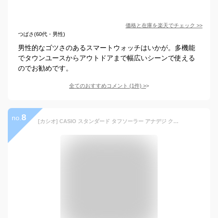
価格と在庫を
楽天
でチェック
>>
つばさ(60代・男性)
男性的なゴツさのあるスマートウォッチはいかが。多機能
でタウンユースからアウトドアまで幅広いシーンで使える
のでお勧めです。
全てのおすすめコメント
(
1
件)
>
8
no.
[カシオ] CASIO スタンダード タフソーラー アナデジ クオーツ 腕時計 AQ-S820W-3BV メンズ ミリタリーグリーン ブラック反転液晶 海外モデル [並行輸入品]