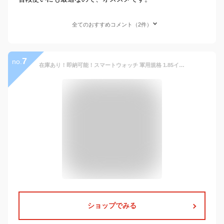
全てのおすすめコメント（2件）
7
no.
在庫あり！即納可能！スマートウォッチ 軍用規格 1.85インチ超大画面 丸型 懐中電灯 腕時計 メンズ 老眼の人に最適 730超長持ちバッテリー iPhone アンドロイド対応 Bluetooth5.3 耐衝撃 IP68防水 スポーツウォッチ メッセージ通知 歩数計
ショップでみる