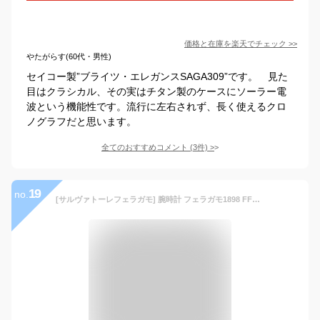
価格と在庫を
楽天
でチェック
>>
やたがらす(60代・男性)
セイコー製”ブライツ・エレガンスSAGA309”です。 見た
目はクラシカル、その実はチタン製のケースにソーラー電
波という機能性です。流行に左右されず、長く使えるクロ
ノグラフだと思います。
全てのおすすめコメント
(
3
件)
>
19
no.
[サルヴァトーレフェラガモ] 腕時計 フェラガモ1898 FFM080016 並行輸入品 シルバー