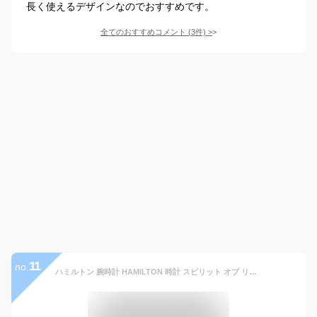
長く使えるデザインなのでおすすめです。
全てのおすすめコメント
(
3
件)
>
11
no.
ハミルトン 腕時計 HAMILTON 時計 スピリット オブ リバティー SPIRIT OF LIBERTY メンズ 腕時計 グレー H42415591 人気 おすすめ ブランド 防水 革ベルト レザー ビジネス シンプル 大人 社会人 男性 夫 彼氏 おしゃれ プレゼント ギフト 新生活 新社会人 バレンタイン