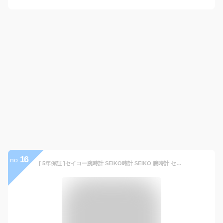
16
no.
[ 5年保証 ]セイコー腕時計 SEIKO時計 SEIKO 腕時計 セイコー 時計 プロスペックス ダイバースキューバ PROSPEX メンズ グレー SBDC097 [ 人気 ブランド 防水 スモウ SUMO 相撲 スモー ダイバー ダイバーズ 潜水 海 仕事 シンプル おしゃれ ] プレゼント ギフト クリスマス