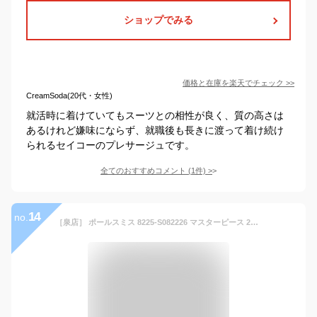
ショップでみる
価格と在庫を
楽天
でチェック
>>
CreamSoda(20代・女性)
就活時に着けていてもスーツとの相性が良く、質の高さは
あるけれど嫌味にならず、就職後も長きに渡って着け続け
られるセイコーのプレサージュです。
全てのおすすめコメント
(
1
件)
>
14
no.
［泉店］ ポールスミス 8225-S082226 マスターピース 2012 700本限定モデル リミテッドエディション 自動巻き オートマチック 腕時計 青文字盤 スモールセコンド スケルトン 裏スケ SS ステンレススチール レザーベルト 【中古】