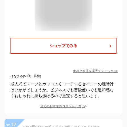
ショップでみる
価格と在庫を
楽天
でチェック
>>
はなまる(50代・男性)
成人式でスーツとカッコよくコーデするセイコーの腕時計
はいかがでしょうか。ビジネスでも普段使いでも違和感な
くおしゃれに持ち歩けるので重宝すると思います。
全てのおすすめコメント
(
3
件)
>
17
no.
＼2000円OFFクーポン+さらに9倍／ セイコー ドルチェ＆エクセリーヌ 電波ソーラー SADZ123 腕時計 メンズ シルバー SEIKO DOLCE＆EXCELINE 高級 ブランド おしゃれ 防水 プレゼント 男性 実用的