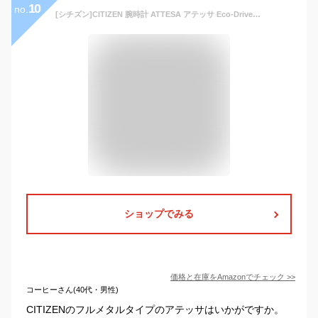
10
no.
[シチズン]CITIZEN 腕時計 ATTESA アテッサ Eco-Drive エコ・ドライブ 電波時計 ダイレクトフライト 針表示式 薄型 AT8040-57A メンズ
ショップでみる
価格と在庫を
Amazon
でチェック
>>
コーヒーさん(40代・男性)
CITIZENのフルメタルタイプのアテッサはいかがですか。