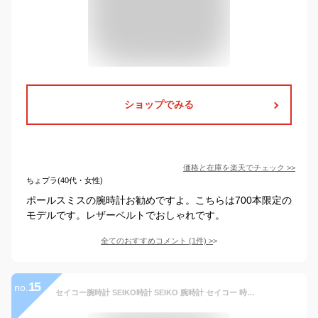
ショップでみる
価格と在庫を
楽天
でチェック
>>
ちょプラ(40代・女性)
ポールスミスの腕時計お勧めですよ。こちらは700本限定の
モデルです。レザーベルトでおしゃれです。
全てのおすすめコメント
(
1
件)
>
15
no.
セイコー腕時計 SEIKO時計 SEIKO 腕時計 セイコー 時計 ワイアード WIRED メンズ 男性 シルバー AGAT730 [ 人気 ブランド おすすめ 防水 正規品 革 レザー 限定 レア コジマプロダクション コラボ おしゃれ かっこいい ] 新生活 プレゼント ギフト クリスマス 2022