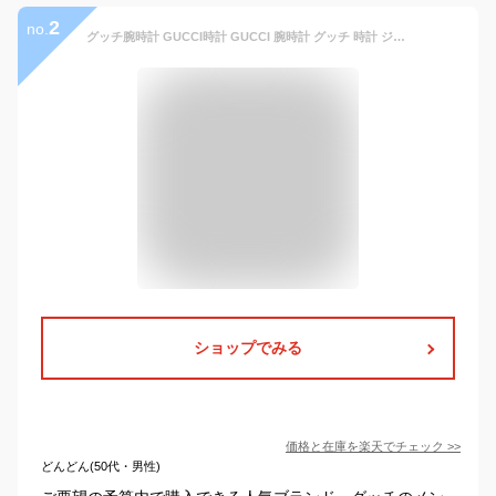
2
no.
グッチ腕時計 GUCCI時計 GUCCI 腕時計 グッチ 時計 ジータイムレス G-Timeless メンズ 男性 グリーン YA1264108 [ 人気 おすすめ 高級 ブランド 大人 かっこいい メタル ベルト フォーマル ドレス ビジネス 就職 仕事 彼氏 恋人 ブランド プレゼント ギフト ] クリスマス
ショップでみる
価格と在庫を
楽天
でチェック
>>
どんどん(50代・男性)