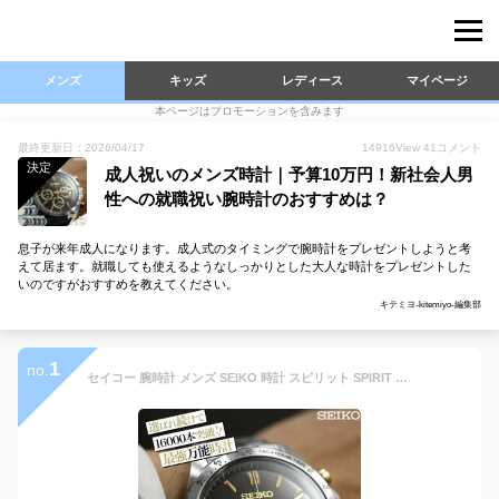
メンズ
キッズ
レディース
マイページ
本ページはプロモーションを含みます
最終更新日：2026/04/17
14916
View
41
コメント
決定
成人祝いのメンズ時計｜予算10万円！新社会人男
性への就職祝い腕時計のおすすめは？
息子が来年成人になります。成人式のタイミングで腕時計をプレゼントしようと考
えて居ます。就職しても使えるようなしっかりとした大人な時計をプレゼントした
いのですがおすすめを教えてください。
キテミヨ-kitemiyo-編集部
1
no.
セイコー 腕時計 メンズ SEIKO 時計 スピリット SPIRIT セイコー腕時計 SBTR ビジネス 仕事 スーツ クロノ クロノグラフ フォーマル 高級感 おしゃれ メタル 革 古希 還暦 米寿 成人 お祝い 記念 FAVSEIKO ギフト 応援 父の日 クリスマス