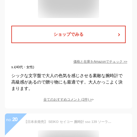
ショップでみる
価格と在庫を
Amazon
でチェック
>>
s.i(40代・女性)
シックな文字盤で大人の色気を感じさせる素敵な腕時計で
高級感があるので贈り物にも最適です。大人かっこよく決
まります。
全てのおすすめコメント
(
2
件)
>
20
no.
【日本未発売】 SEIKO セイコー 腕時計 ssc 139 ソーラー クロノグラフ ステンレス ベルト 防水 日本語説明書付き | ウォッチ メンズ レディース 並行輸入 ギフト プレゼント 彼氏 旦那