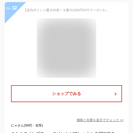
12
no.
【店内ポイント最大65倍！＆最大2000円OFFクーポン9月4日20:00〜9月11日1:59】セイコー プレザージュ プレサージュ SEIKO PRESAGE 自動巻き メカニカル 腕時計 メンズ SARY093
ショップでみる
価格と在庫を
楽天
でチェック
>>
にゃさん(50代・女性)