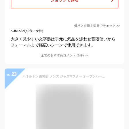
価格と在庫を
楽天
でチェック
>>
KUMIKAN(40代・女性)
大きく見やすい文字盤は手元に気品を漂わせ普段使いから
フォーマルまで幅広いシーンで使用できます。
全てのおすすめコメント
(
1
件)
>
23
no.
ハミルトン 腕時計 メンズ ジャズマスター オープンハート 42MM 選べる3color 自動巻き 時計 ウォッチ HAMILTON Jazzmaster Open Heart Auttomatic 男性 彼氏 夫 旦那 お父さん 父の日 誕生日プレゼント