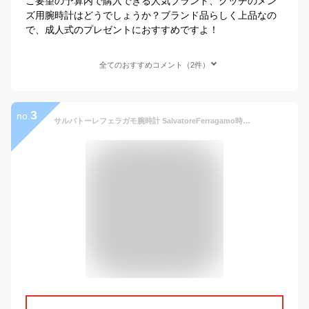
ご要望の予算内で購入できる人気ブランド、グッチのメン
ズ用腕時計はどうでしょうか？ブランド品らしく上品なの
で、成人式のプレゼントにおすすめですよ！
全てのおすすめコメント（2件）
3
no.
サルバトーレフェラガモ腕時計 SalvatoreFerragamo時計 Salvatore Ferragamo 腕時計 サルバトーレ フェラガモ 時計 メンズ ブラック FH1030017 [ お洒落 アナログ スイス製 エレガンス ラウンド ] 誕生日 新生活 プレゼント ギフト クリスマス 2022