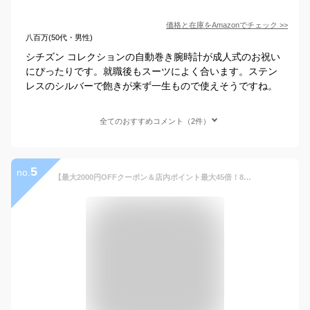
価格と在庫を
Amazon
でチェック
>>
八百万(50代・男性)
シチズン コレクションの自動巻き腕時計が成人式のお祝い
にぴったりです。就職後もスーツによく合います。ステン
レスのシルバーで飽きが来ず一生もので使えそうですね。
全てのおすすめコメント（2件）
5
no.
【最大2000円OFFクーポン＆店内ポイント最大45倍！8月19日20:00〜8月23日1:59】【60回無金利ローン】 セイコー プレザージュ SEIKO PRESAGE 腕時計 メンズ 自動巻き メカニカル プレステージライン 漆ダイヤル SARX029