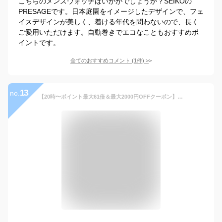
こちらのメンズウォッチはいかがでしょうか？SEIKOの
PRESAGEです。日本庭園をイメージしたデザインで、フェ
イスデザインが美しく、着ける年代を問わないので、長く
ご愛用いただけます。自動巻きでエコなこともおすすめポ
イントです。
全てのおすすめコメント
(
1
件)
>
13
no.
【20時〜ポイント最大61倍＆最大2000円OFFクーポン】セイコー プレザージュ カクテルタイム スターバー 限定モデル SARY183 メンズ 腕時計 メカニカル 自動巻き 革バンド ブラウン