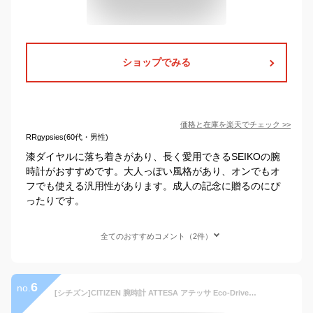
ショップでみる
価格と在庫を
楽天
でチェック
>>
RRgypsies(60代・男性)
漆ダイヤルに落ち着きがあり、長く愛用できるSEIKOの腕
時計がおすすめです。大人っぽい風格があり、オンでもオ
フでも使える汎用性があります。成人の記念に贈るのにぴ
ったりです。
全てのおすすめコメント（2件）
6
no.
[シチズン]CITIZEN 腕時計 ATTESA アテッサ Eco-Drive エコ・ドライブ 電波時計 ATD53-2843 メンズ