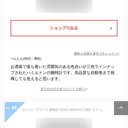
ショップでみる
価格と在庫を
楽天
でチェック
>>
べんたん(50代・男性)
お洒落で落ち着いた雰囲気のある色合いが三色ラインナッ
プされたハミルトンの腕時計です。高品質な自動巻きで就
職しても使えると思います。
全てのおすすめコメント
(
1
件)
>
24
no.
セイコー ブライツ 腕時計 SEIKO BRIGHTZ 時計 セイコーブライツ SEIKOBRIGHTZ メンズ ブラック メタル ベルト 正規品 ソーラー 電波修正 軽い 強い 防水 シルバー シンプル プレゼント ギフト 新生活 xmas バレンタイン