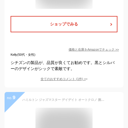
ショップでみる
価格と在庫を
Amazon
でチェック
>>
Kelly(50代・女性)
シチズンの製品が、品質が良くてお勧めです。黒とシルバ
ーのデザインがシックで素敵です。
全てのおすすめコメント
(
1
件)
>
9
no.
ハミルトン ジャズマスター デイデイト オートクロノ 腕時計 メンズ HAMILTON時計 HAMILTON シービュー JAZZMASTER SEAVIEW DAYDATE H37551141 [ おすすめ ブランド 防水 高級 カレンダー 男性 おしゃれ ] 新生活 プレゼント ギフト クリスマス 2022