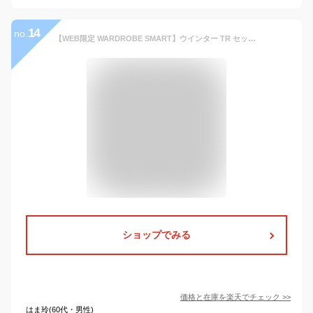
14
no.
【WEB限定 WARDROBE SMART】ウインター TR セットアップ/ジャケット&イージーパンツ BEAUTY&YOUTH UNITED ARROWS ビューティー＆ユース ユナイテッドアローズ スーツ・フォーマル セットアップスーツ ブラウン ネイビー グレー【送料無料】[Rakuten Fashion]
ショップでみる
価格と在庫を
楽天
でチェック
>>
はま玲(60代・男性)