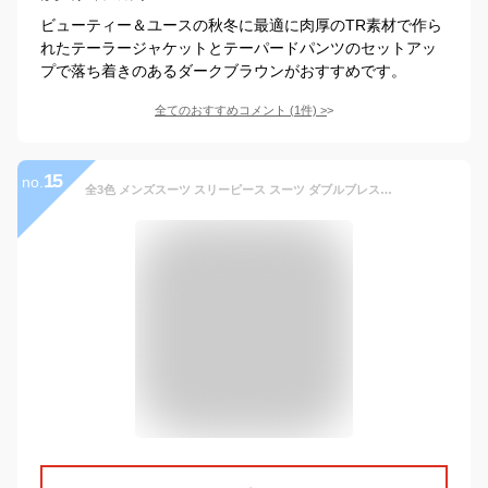
ビューティー＆ユースの秋冬に最適に肉厚のTR素材で作ら
れたテーラージャケットとテーパードパンツのセットアッ
プで落ち着きのあるダークブラウンがおすすめです。
全てのおすすめコメント
(
1
件)
>
15
no.
全3色 メンズスーツ スリーピース スーツ ダブルブレスト グレー ブラウン ブラック ビジネススーツ セレモニースーツ オフィススーツ 無地 リクルートスーツ 通勤 就職活動 カジュアル 大きいサイズ スーツセット 3点セット 成人式 卒業式 入学式 送料無料 M~5XL