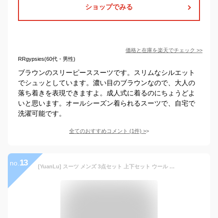
ショップでみる
価格と在庫を
楽天
でチェック
>>
RRgypsies(60代・男性)
ブラウンのスリーピーススーツです。スリムなシルエット
でシュッとしています。濃い目のブラウンなので、大人の
落ち着きを表現できますよ。成人式に着るのにちょうどよ
いと思います。オールシーズン着られるスーツで、自宅で
洗濯可能です。
全てのおすすめコメント
(
1
件)
>
13
no.
[YuanLu] スーツ メンズ 3点セット 上下セット ウール 厚手 秋 冬 2つボタン フォーマルスーツ 防風 ヒートテック カジュアル 通勤 通学 ビジネス 結婚式 卒業式 ダックブラウンL