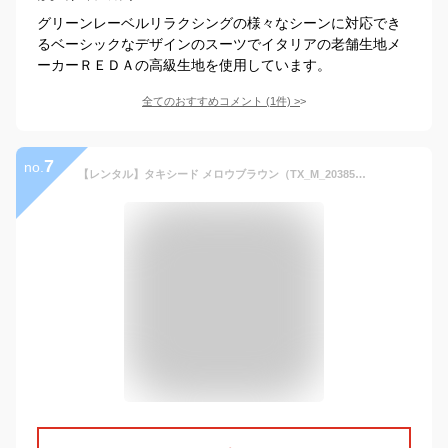
グリーンレーベルリラクシングの様々なシーンに対応でき
るベーシックなデザインのスーツでイタリアの老舗生地メ
ーカーＲＥＤＡの高級生地を使用しています。
全てのおすすめコメント
(
1
件)
>
7
no.
【レンタル】タキシード メロウブラウン（TX_M_20385） フォーマルタキシード 新郎 結婚式 ブライダル 演奏会 披露宴 礼服 正装ビジネス 授賞式 二次会 安心 おしゃれ パーティー 成人式 フォーマル 卒業式 入学式 貸衣装 往復 送料無料