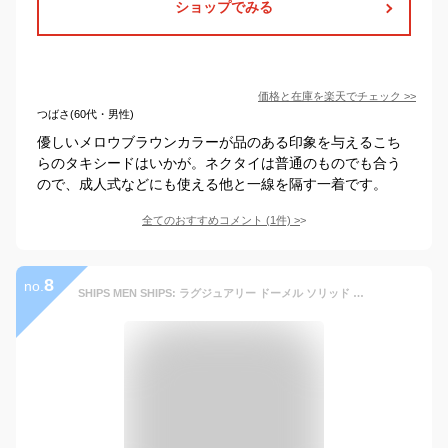
ショップでみる
価格と在庫を
楽天
でチェック
>>
つばさ(60代・男性)
優しいメロウブラウンカラーが品のある印象を与えるこち
らのタキシードはいかが。ネクタイは普通のものでも合う
ので、成人式などにも使える他と一線を隔す一着です。
全てのおすすめコメント
(
1
件)
>
8
no.
SHIPS MEN SHIPS: ラグジュアリー ドーメル ソリッド スーツ シップス スーツ・フォーマル セットアップスーツ グレー ネイビー ブラウン【送料無料】