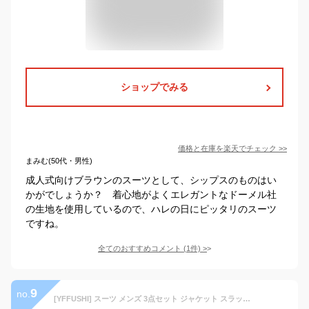
ショップでみる
価格と在庫を
楽天
でチェック
>>
まみむ(50代・男性)
成人式向けブラウンのスーツとして、シップスのものはい
かがでしょうか？ 着心地がよくエレガントなドーメル社
の生地を使用しているので、ハレの日にピッタリのスーツ
ですね。
全てのおすすめコメント
(
1
件)
>
9
no.
[YFFUSHI] スーツ メンズ 3点セット ジャケット スラックス ベストチェック ビジネス カラバリ豊富 (ブラウン,M)