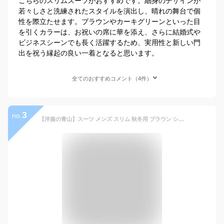
こちらのスリムスーツがおすすめです。細身のデザインが
若々しさと洗練されたスタイルを演出し、晴れの舞台で個
性を際立たせます。ブラウンやカーキグリーンといった目
を引くカラーは、お祝いの席に華を添え、さらに結婚式や
ビジネスシーンでも長く活躍するため、実用性と新しい門
出を祝う縁起の良い一着となると思います。
全てのおすすめコメント（4件）
3
no.
【洋服の青山】スーツ メンズ スリム 秋冬用 ブラウン シングル 3ボタン ワンタック TioTio PREMIUM 花粉対策 花粉症 洗える ウォッシャブル ストレッチ 動きやすい 速乾 すぐ乾く シワ抑制 シワになりにくい 秋 冬 ビジネス 出張 営業 メンズスーツ 成人式 背広 紳士服