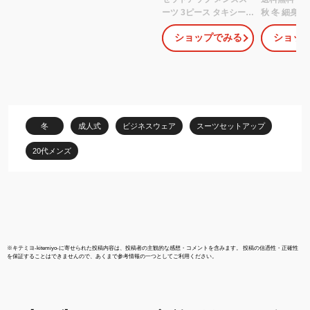
ーツ 3ピース タキシード
秋 冬 細身 
紳士服 スリムスーツ お
スーツ ブラ
ショップでみる
ショッ
しゃれ 大人 卒業式 入学
グリーン ブ
式 パンツスーツ スリー
式 成人式 卒
ピース スーツ メンズ ビ
オシャレ ス
ジネススーツ 大きいサ
カジュアルス
イズ 細身 スタイリッシ
いサイズ 通
ュ ストライプ 通勤オフ
ビジネススー
ィス パーティー 結婚式
ススーツ リ
冬
成人式
ビジネスウェア
スーツセットアップ
成人式 春秋 冬 黒 紺色
ーツ フォー
ブラウン
20代メンズ
※
キテミヨ-kitemiyo-
に寄せられた投稿内容は、投稿者の主観的な感想・コメントを含みます。 投稿の信憑性・正確性
を保証することはできませんので、あくまで参考情報の一つとしてご利用ください。