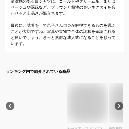
清潔感のある白シャツに、ゴールドやクリーム系、または
ベージュや深緑など、ブラウンと相性の良いネクタイを合
わせると上品さが際立ちます。

最後に、試着をして息子さん自身が納得できるものを選ぶ
ことが大切ですね。写真や実物で全体の調和を確認される
と良いでしょう。きっと素敵な成人式になることを願って
います。
ランキング内で紹介されている商品
セットアップ メンズス
送料無料 メ