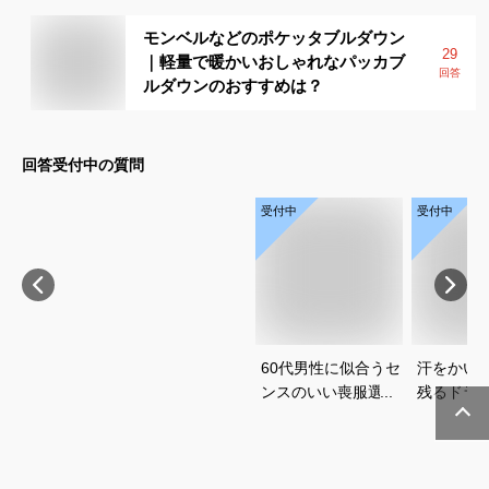
モンベルなどのポケッタブルダウン
29
｜軽量で暖かいおしゃれなパッカブ
回答
ルダウンのおすすめは？
回答受付中の質問
受付中
受付中
60代男性に似合うセ
汗をかい
ンスのいい喪服選び
残るドラ
で迷っています
シャンプ
ください