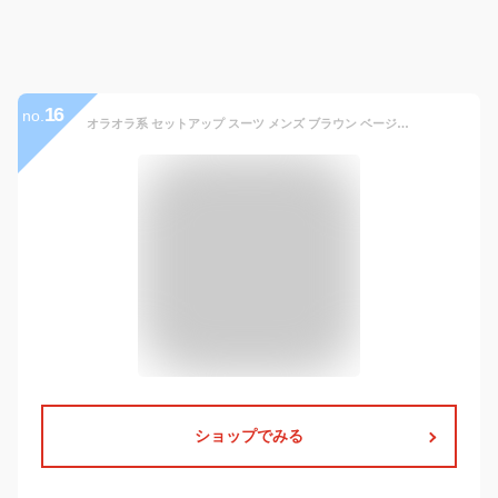
16
no.
オラオラ系 セットアップ スーツ メンズ ブラウン ベージュスーツ メンズファッション ダブルスーツ お兄系 オラオラ系 悪羅悪羅系 チンピラ ヤンキー 2021 秋 冬 新作 オラオラファッション 悪羅悪羅ファッション グリーン グレー 結婚式 二次会 成人式 パーティー
ショップでみる