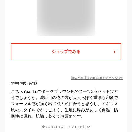
ショップでみる
価格と在庫を
Amazon
でチェック
>>
gairu(70代・男性)
こちらYuanLuのダークブラウン色のスーツ3点セットはど
うでしょうか。濃い目の物の方が大人っぽく重厚な印象で
フォーマル感が強く出て成人式に合うと思うし、イギリス
風のスタイルでかっこよく、生地に厚みがあって保温・防
寒性に優れ、肌触り良くてお薦めです。
全てのおすすめコメント
(
1
件)
>