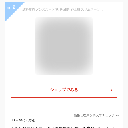
2
no.
送料無料 メンズスーツ 秋 冬 細身 紳士服 スリムスーツ ブラウン カーキグリーン ブラック 結婚式 成人式 卒業式 入学式 オシャレ スーツセット カジュアルスーツ 大きいサイズ 通勤 就職活動 ビジネススーツ オフィススーツ リクルートスーツ フォーマル 前撮り
ショップでみる
価格と在庫を
楽天
でチェック
>>
okk7(40代・男性)