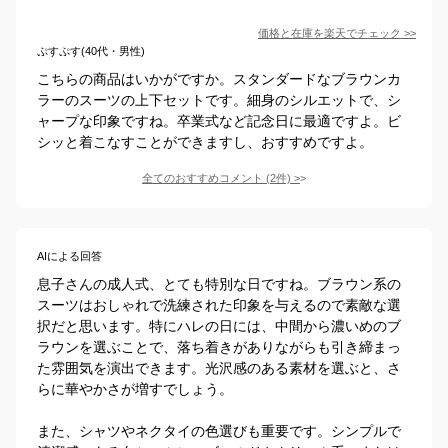
価格と在庫を
楽天
でチェック
>>
ぷすぷす(40代・男性)
こちらの商品はいかがですか。スタンダードなブラウンカ
ラーのスーツの上下セットです。細身のシルエットで、シ
ャープな印象ですね。卒業式など記念日に最適ですよ。ビ
シッと着こなすことができますし、おすすめですよ。
全てのおすすめコメント
(
2
件)
>
AIによる回答
息子さんの成人式、とても特別な日ですね。ブラウン系の
スーツはおしゃれで洗練された印象を与えるので素敵な選
択だと思います。特にハレの日には、中間から濃いめのブ
ラウンを選ぶことで、落ち着きがありながらも引き締まっ
た雰囲気を演出できます。光沢感のある素材を選ぶと、さ
らに華やかさが増すでしょう。

また、シャツやネクタイの色選びも重要です。シンプルで