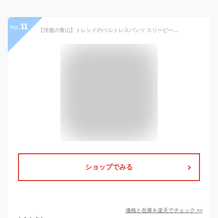
11
no.
【洋服の青山】トレンドのベルトレスパンツ スリーピース スーツ メンズ スリム 秋冬 ブルー グレー ブラウン 灰色 茶色 ストライプ 3つボタン段返り ベスト付き 背抜き サイドベンツ ワンタック ストレッチ 動きやすい ビジネス 商談 仕事 セレモニー 結婚式 成人式 式典
ショップでみる
価格と在庫を
楽天
でチェック
>>