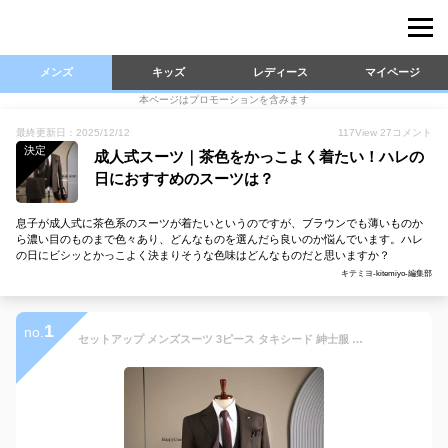
メンズ
キッズ
レディース
マイページ
本ページはプロモーションを含みます
最終更新日：2025/12/12
117
View
27
コメント
決定
成人式スーツ｜茶色をかっこよく着たい！ハレの
日におすすめのスーツは？
息子が成人式に茶色系のスーツが着たいというのですが、ブラウンでも薄いものか
ら濃い目のものまで色々あり、どんなものを選んだら良いのか悩んでいます。ハレ
の日にビシッとかっこよく決まりそうな色味はどんなものだと思いますか？
キテミヨ-kitemiyo-編集部
1
no.
セットアップ メンズスーツ 3ピース タキシード 紳士服 スリムスーツ おしゃれ 大人 卒業式 入学式 パンツスーツ スリーピース スーツ メンズ ビジネススーツ 大きいサイズ 細身 スタイリッシュ ストライプ 通勤オフィス パーティー 結婚式 成人式 春秋 冬 黒 紺色 ブラウン