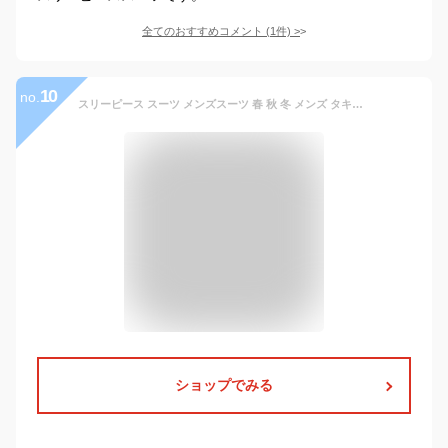
全てのおすすめコメント
(
1
件)
>
10
no.
スリーピース スーツ メンズスーツ 春 秋 冬 メンズ タキシード スリム 着心地良い パンツスーツ 結婚式 紳士服 礼服 おしゃれスーツ フォーマル 二次会 成人式 ビジネス オフィス 通勤 就職活動 面接 大人 大きいサイズ 選べる「S~4XL」ブラウン
ショップでみる