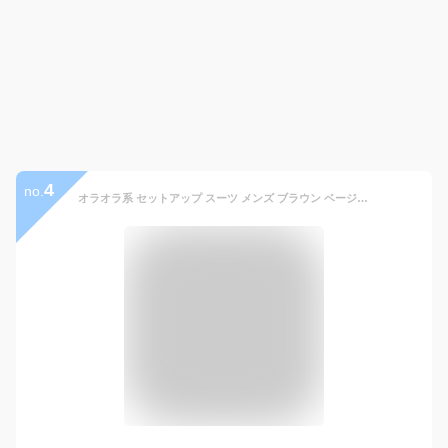
4
no.
オラオラ系 セットアップ スーツ メンズ ブラウン ベージュスーツ メンズファッション スリムスーツ お兄系 オラオラ系 悪羅悪羅系 チンピラ ヤンキー 2019 秋 冬 新作 オラオラファッション 悪羅悪羅ファッション ブラック 黒 グレー 結婚式 二次会 成人式 パーティー