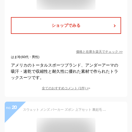
ショップでみる
価格と在庫を
楽天
でチェック
>>
はま玲(60代・男性)
アメリカのトータルスポーツブランド、アンダーアーマの
吸汗・速乾で収縮性と耐久性に優れた素材で作られたトラ
ックスーツです。
全てのおすすめコメント
(
1
件)
>
20
no.
スウェット メンズ パーカー ズボン 上下セット 裏起毛 メンズ ジッパー アウター ズボン 無地 ゆったり 通気 カジュアル スポーツウェア ランニングウェア 吸汗 速乾 秋冬服 ジャージ ルームウェア 長袖 トラックスーツ M-4XL