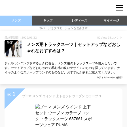
メンズ
キッズ
レディース
マイページ
本ページはプロモーションを含みます
最終更新日：2026/03/22
82
View
28
コメント
決定
メンズ用トラックスーツ｜セットアップなどおし
ゃれなおすすめは？
ジムやランニングをするときに着る、メンズ用のトラックスーツを購入したいで
す。セットアップなどおしゃれで着心地の良いデザインのものを探しています。ナ
イキのようなスポーツブランドのものなど、おすすめがあれば教えてください。
キテミヨ-kitemiyo-編集部
1
no.
プーマ メンズ ウインド 上下セット ウーブン カラーブロック トラックスーツ 687661 スポーツウェア PUMA