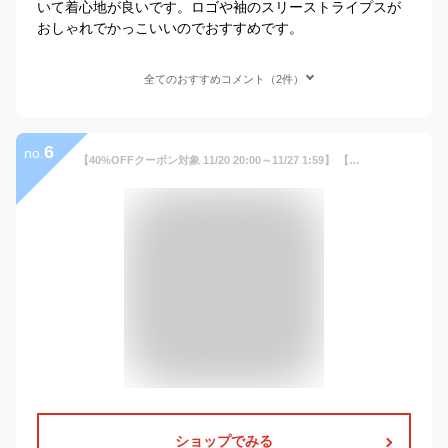
いて着心地が良いです。ロゴや袖のスリーストライプスが
おしゃれでかっこいいのでおすすめです。
全てのおすすめコメント（2件）
6
no.
【40%OFFクーポン対象 11/20 20:00～11/27 1:59】 【公式】アディダス adidas 返品可 ライフスタイル エアロレディ エッセンシャルズ レギュラーフィット スリーストライプス トラックスーツ スポーツウェア メンズ ウェア・服 ジャージ 黒 ブラック GK9950 上下 セットア…
ショップでみる