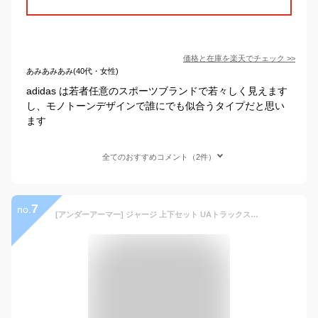
価格と在庫を
楽天
でチェック
>>
あみあみあみ(40代・女性)
adidas は若者任意のスポーツブランドで若々しく見えます
し、モノトーンデザインで誰にでも似合うタイプだと思い
ます
全てのおすすめコメント（2件）
7
no.
[アンダーアーマー] ジャージ 上下セット UAトラックスーツ スポーツウェア メンズ LLメンズ(O) ブラック