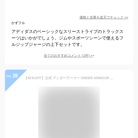
価格と在庫を
楽天
でチェック
>>
かずフル
アディダスのベーシックなスリーストライプのトラックス
ーツはいかがでしょう。ジムやスポーツシーンで使えるフ
ルジップジャージの上下セットです。
全てのおすすめコメント
(
1
件)
>
19
no.
【30％OFF】公式 アンダーアーマー UNDER ARMOUR メンズ UAライバル 二ット トラックスーツ スポーツスタイル セットアップ 上下セットアップ ジャージ上下 スポーツウェア 吸水速乾 トラックジャケット 1357139 アウトドア スポーツ ジム 運動 部活 長袖 フルジップ