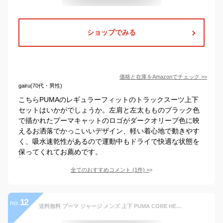
ショップでみる
価格と在庫を
Amazon
でチェック
>>
gairu(70代・男性)
こちらPUMAのレギュラーフィットのトラックスーツ上下
セットはいかがでしょうか。左肩と左太もものブラック色
で描かれたプーマキャットのロゴがダークオリーブ色に映
えるお洒落でかっこいいデザイン、軽い着心地で動きやす
く、吸水速乾性があるので運動中もドライで快適な状態を
保ってくれてお薦めです。
全てのおすすめコメント
(
1
件)
>
12
no.
送料無料 プーマ ジャージ メンズ 上下 PUMA CORE HERITAGE MX ジャケット ロングパンツ セットアップ トラックスーツ ジャージー 吸水速乾 ドライ 男性 トレーニング スポーツウェア メンズウエア 上下組 アウター 長ズボン 服 ブランド アパレル/683584-683585【pu22pd】