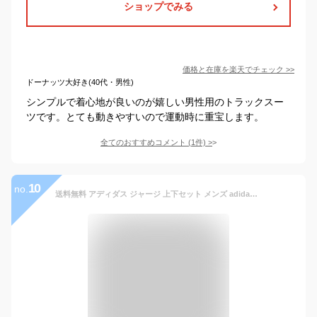
ショップでみる
価格と在庫を
楽天
でチェック
>>
ドーナッツ大好き(40代・男性)
シンプルで着心地が良いのが嬉しい男性用のトラックスー
ツです。とても動きやすいので運動時に重宝します。
全てのおすすめコメント
(
1
件)
>
10
no.
送料無料 アディダス ジャージ 上下セット メンズ adidas ウーブン トラックスーツ セットアップ 裏メッシュ ジャケット パンツ スポーツウェア トレーニング 男性 上下組/DUC68