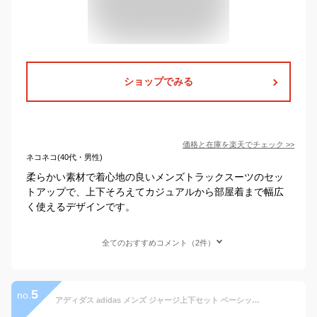
ショップでみる
価格と在庫を
楽天
でチェック
>>
ネコネコ(40代・男性)
柔らかい素材で着心地の良いメンズトラックスーツのセッ
トアップで、上下そろえてカジュアルから部屋着まで幅広
く使えるデザインです。
全てのおすすめコメント（2件）
5
no.
アディダス adidas メンズ ジャージ上下セット ベーシック スリーストライプス フレンチテリー トラックスーツ IC6748 （medium grey heather/black）