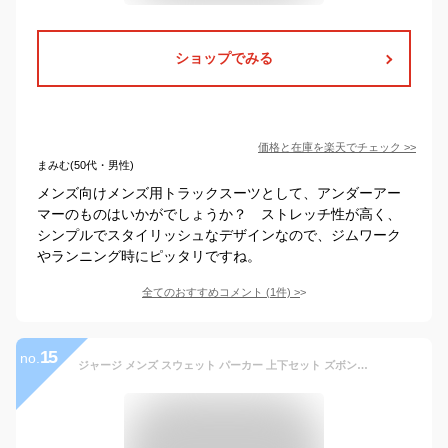
ショップでみる
価格と在庫を
楽天
でチェック
>>
まみむ(50代・男性)
メンズ向けメンズ用トラックスーツとして、アンダーアー
マーのものはいかがでしょうか？ ストレッチ性が高く、
シンプルでスタイリッシュなデザインなので、ジムワーク
やランニング時にピッタリですね。
全てのおすすめコメント
(
1
件)
>
15
no.
ジャージ メンズ スウェット パーカー 上下セット ズボン 通気 カジュアル スポーツウェア ランニングウェア 吸汗 速乾 秋冬服 ジャージ ルームウェア 长袖 トラックスーツ メンズ ジッパー アウター ズボン 無地 ゆったり