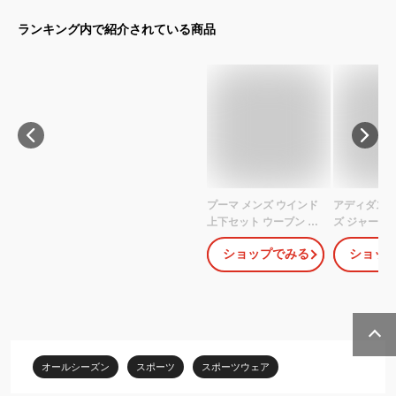
ランキング内で紹介されている商品
プーマ メンズ ウインド
アディダス ad
上下セット ウーブン カ
ズ ジャージ
ラーブロック トラック
ベーシック 
ショップでみる
ショッ
スーツ 687661 スポーツ
ライプス フ
ウェア PUMA
ー トラック
IC6765 （le
オールシーズン
スポーツ
スポーツウェア