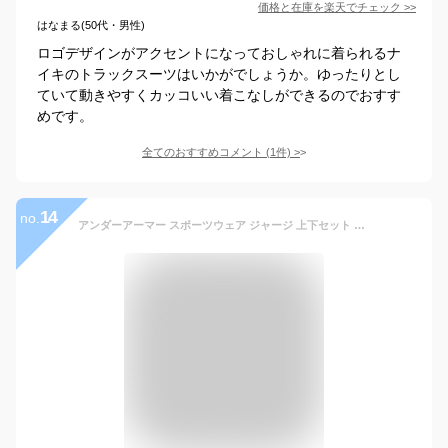
価格と在庫を
楽天
でチェック
>>
はなまる(50代・男性)
ロゴデザインがアクセントになっておしゃれに着られるナ
イキのトラックスーツはいかがでしょうか。ゆったりとし
ていて動きやすくカッコいい着こなしができるのでおすす
めです。
全てのおすすめコメント
(
1
件)
>
14
no.
アンダーアーマー スポーツウェア ジャージ 上下セット メンズ UA Ms Ch. Track Jacket+UAコーチ ピケ パンツ 1379494-001+1382602-001 UNDER ARMOUR