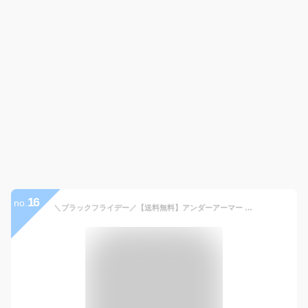
16
no.
＼ブラックフライデー／【送料無料】アンダーアーマー UNDER ARMOUR ジャージ 上下 メンズ セットアップ 吸汗 速乾 大きいサイズ スポーツウェア トレーニングウェア ズボンファスナー トラックスーツ