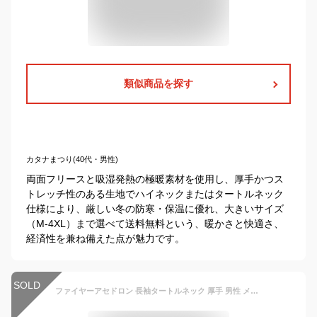
類似商品を探す
カタナまつり(40代・男性)
両面フリースと吸湿発熱の極暖素材を使用し、厚手かつス
トレッチ性のある生地でハイネックまたはタートルネック
仕様により、厳しい冬の防寒・保温に優れ、大きいサイズ
（M-4XL）まで選べて送料無料という、暖かさと快適さ、
経済性を兼ね備えた点が魅力です。
SOLD
ファイヤーアセドロン 長袖タートルネック 厚手 男性 メンズ グンゼ GUNZE | ロンt ハイネック インナーシャツ インナー 冬 ヒートテック 汗冷え防止 カットソー ロングスリーブ 長袖 あったかインナー 厚手 ロングtシャツ 汗対策 ヒートインナー 発熱 暖かい 防寒 温かい