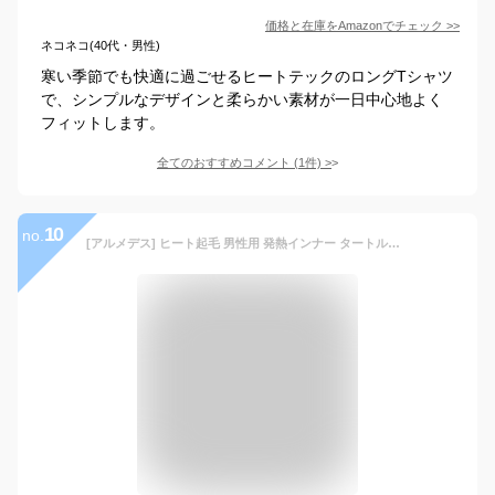
価格と在庫を
Amazon
でチェック
>>
ネコネコ(40代・男性)
寒い季節でも快適に過ごせるヒートテックのロングTシャツ
で、シンプルなデザインと柔らかい素材が一日中心地よく
フィットします。
全てのおすすめコメント
(
1
件)
>
10
no.
[アルメデス] ヒート起毛 男性用 発熱インナー タートルネックトップス メンズ 秋冬 インナー アンダーシャツ 長袖 M-2XL インナーシャツ アンダーシャツ インナーシャツ コンプレッションウェア AR25 (JP, アルファベット, XL, ネイビー)