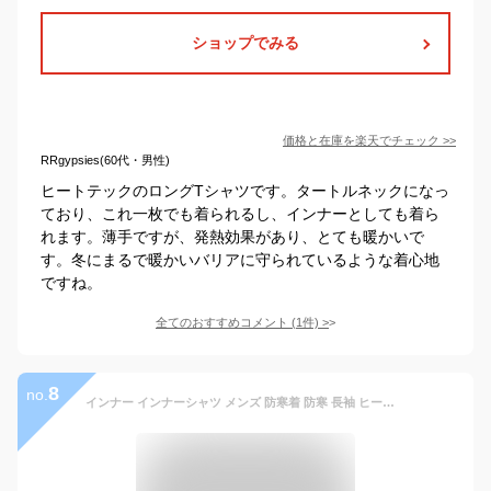
ショップでみる
価格と在庫を
楽天
でチェック
>>
RRgypsies(60代・男性)
ヒートテックのロングTシャツです。タートルネックになっ
ており、これ一枚でも着られるし、インナーとしても着ら
れます。薄手ですが、発熱効果があり、とても暖かいで
す。冬にまるで暖かいバリアに守られているような着心地
ですね。
全てのおすすめコメント
(
1
件)
>
8
no.
インナー インナーシャツ メンズ 防寒着 防寒 長袖 ヒートテック 起毛 あったか ヒートインナー あったかインナー ロングT Tシャツ カットソー クルーネック タートルネック 保温 極暖 発熱 インナー 丸首