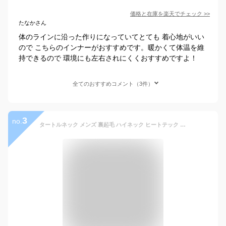
価格と在庫を
楽天
でチェック
>>
たなかさん
体のラインに沿った作りになっていてとても 着心地がいい
ので こちらのインナーがおすすめです。暖かくて体温を維
持できるので 環境にも左右されにくくおすすめですよ！
全てのおすすめコメント（3件）
3
no.
タートルネック メンズ 裏起毛 ハイネック ヒートテック インナー ハイネックメンズ 防寒 チクチク しない tシャツ 暖かい 長袖 ヒート シャツ ロンt タートルネックセーター 冬 黒 服 40代 50代 秋 冬 秋冬 長袖Tシャツ 綿 セーター タートルネックメンズ 薄手 とっくり