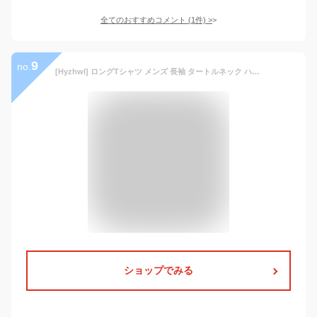
全てのおすすめコメント
(
1
件)
>
9
no.
[Hyzhwl] ロングTシャツ メンズ 長袖 タートルネック ハイネックシャツ 厚手 防寒インナートップス 秋 冬 無地 暖かい
ショップでみる