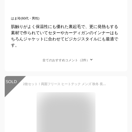
はま玲(60代・男性)
肌触りがよく保温性にも優れた裏起毛で、更に発熱もする
素材で作られていてセターやカーディガンのインナーはも
ちろんジャケットに合わせてビジカジスタイルにも最適で
す。
全てのおすすめコメント（2件）
SOLD
2枚セット！両面フリース ヒートテック メンズ 秋冬 長袖 tシャツ 裏起毛 厚手 ハイネック 保温 防寒 パーカー 肌着 あったか ロンT Tシャツ カットソー タートルネック 極暖 吸湿発熱 インナー ストレッチ アンダーウェア 大きいサイズ 無地 送料無料 M-4XL