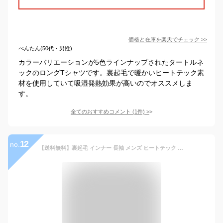
価格と在庫を
楽天
でチェック
>>
べんたん(50代・男性)
カラーバリエーションが5色ラインナップされたタートルネ
ックのロングTシャツです。裏起毛で暖かいヒートテック素
材を使用していて吸湿発熱効果が高いのでオススメしま
す。
全てのおすすめコメント
(
1
件)
>
12
no.
【送料無料】裏起毛 インナー 長袖 メンズ ヒートテック tシャツ 肌着 ハイネック 春 秋 冬 カットソー 防寒着 タートルネック 防寒 極暖 厚手 発熱 スリム フィット 細身 ルームウェア 2L 3L 4L