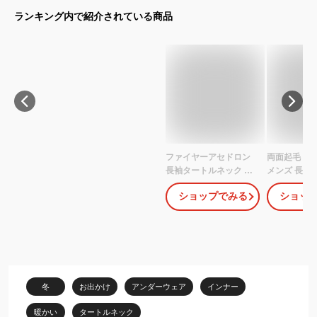
ランキング内で紹介されている商品
ファイヤーアセドロン
両面起毛 ヒ
長袖タートルネック 男
メンズ 長袖 
性 メンズ グンゼ
ンナーシャツ
ショップでみる
ショッ
GUNZE | ロンt ハイネッ
寒 肌着 あっ
ク インナーシャツ イン
インナー あ
ナー 冬 ヒートテック 汗
ナー ロンT 
冷え防止 カットソー ロ
トソー ター
ングスリーブ 長袖 あっ
ハイネック 
たかインナー ロングtシ
保温 極暖 吸
ャツ 汗対策 ヒートイン
ナー ストレ
冬
お出かけ
アンダーウェア
インナー
ナー 発熱 暖かい アセド
サイズ 無地
ロン 防寒 温かい
暖かい
タートルネック