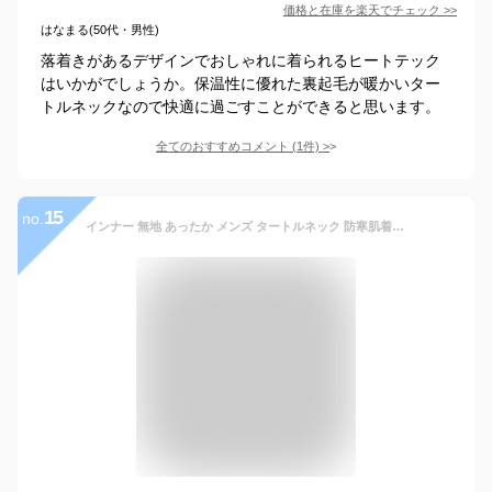
価格と在庫を
楽天
でチェック
>>
はなまる(50代・男性)
落着きがあるデザインでおしゃれに着られるヒートテック
はいかがでしょうか。保温性に優れた裏起毛が暖かいター
トルネックなので快適に過ごすことができると思います。
全てのおすすめコメント
(
1
件)
>
15
no.
インナー 無地 あったか メンズ タートルネック 防寒肌着 ロンT Tシャツ ハイネック ストレッチ 秋冬 インナーシャツ アンダーウェア 保温 ヒートテック 長袖 ヒートテック 吸湿発熱 インナー カットソー 暖か