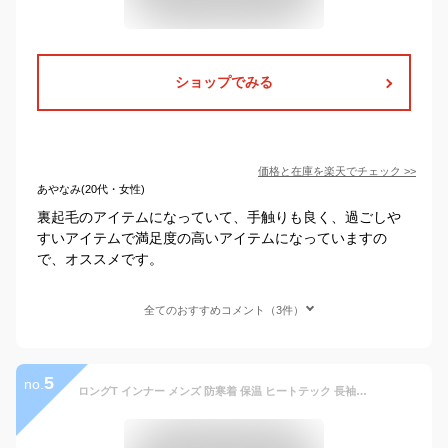
ショップでみる
価格と在庫を
楽天
でチェック
>>
あやなみ(20代・女性)
裏起毛のアイテムになっていて、手触りも良く、過ごしや
すいアイテムで満足度の高いアイテムになっていますの
で、オススメです。
全てのおすすめコメント（3件）
5
no.
ロングT インナー メンズ 防寒着 保温 ヒートテック 長袖 起毛 あったか インナーシャツ あったかインナー クルーネック インナーシャツ Tシャツ ヒートインナー タートルネック 防寒 極暖 発熱 インナー 丸首 ハイネック アンダーウェア 冬 カットソー