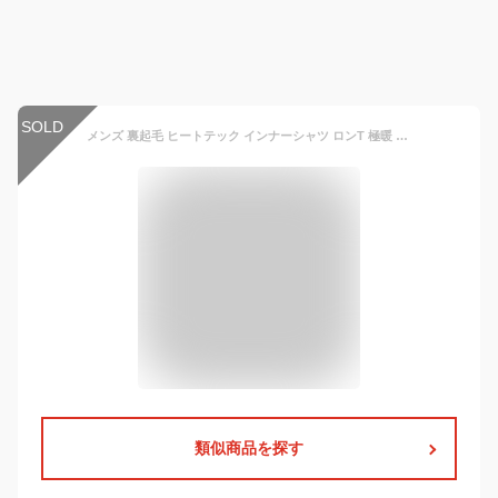
SOLD
メンズ 裏起毛 ヒートテック インナーシャツ ロンT 極暖 メンズ インナー 保温 メンズ 長袖Tシャツ 防寒 ストレッチ アンダーシャツ タートルネック Tシャツ ハイネック 秋冬 カットソー 保温 肌着 裏ボア 厚手 インナー ジャージ 保暖内衣 冬用 発熱
類似商品を探す