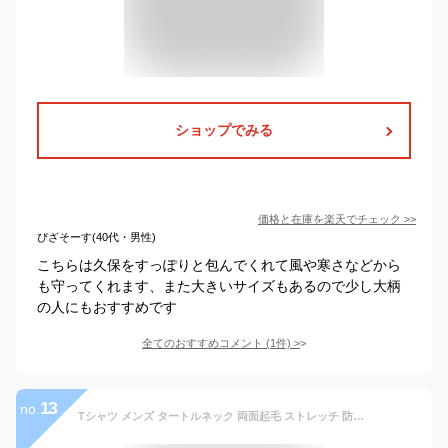
ショップでみる
価格と在庫を
楽天
でチェック
>>
ぴざそーす(40代・男性)
こちらは久保をすっぽりと包んでくれて風や寒さなどから
も守ってくれます、また大きいサイズもあるので少し大柄
の人にもおすすめです
全てのおすすめコメント
(
1
件)
>
13
no.
Tシャツ メンズ タートルネック 両面起毛 ストレッチ 防寒 冬 暖かい 秋 あったか インナー 保温 カットソー プチハイネック 長袖 微起毛 ヒートテック インナーシャツ 極暖 無地 大きいサイズ 伸縮 ヒートインナー おしゃれ 送料無料