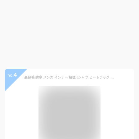
4
no.
裏起毛 防寒 メンズ インナー 極暖 tシャツ ヒートテック あったか 暖か 暖かい トップス ハイネック タートル タートルネック 長袖 & 七分袖 7分袖 ゴルフ あったかインナー 肌着 白 黒 ホワイト ブラック s m l xl 3l アクセONE 新作 服 秋 冬 秋服 秋冬