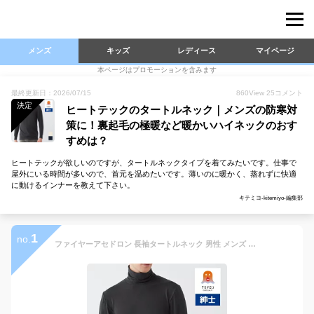
メンズ
キッズ
レディース
マイページ
本ページはプロモーションを含みます
最終更新日：2026/07/15
860
View
25
コメント
決定
ヒートテックのタートルネック｜メンズの防寒対
策に！裏起毛の極暖など暖かいハイネックのおす
すめは？
ヒートテックが欲しいのですが、タートルネックタイプを着てみたいです。仕事で
屋外にいる時間が多いので、首元を温めたいです。薄いのに暖かく、蒸れずに快適
に動けるインナーを教えて下さい。
キテミヨ-kitemiyo-編集部
1
no.
ファイヤーアセドロン 長袖タートルネック 男性 メンズ グンゼ GUNZE | ロンt ハイネック インナーシャツ インナー 冬 ヒートテック 汗冷え防止 カットソー ロングスリーブ 長袖 あったかインナー ロングtシャツ 汗対策 ヒートインナー 発熱 暖かい アセドロン 防寒 温かい