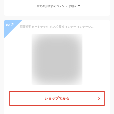
全てのおすすめコメント（3件）
2
no.
両面起毛 ヒートテック メンズ 長袖 インナー インナーシャツ 防寒着 防寒 肌着 あったか ヒートインナー あったかインナー ロンT Tシャツ カットソー タートルネック ハイネック 秋冬 裏起毛 保温 極暖 吸湿発熱 インナー ストレッチ 大きいサイズ 無地 送料無料
ショップでみる