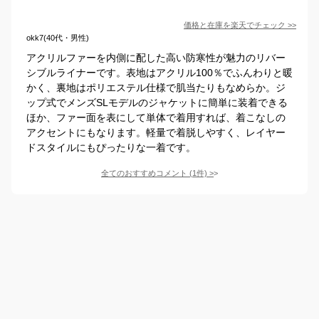
価格と在庫を
楽天
でチェック
>>
okk7(40代・男性)
アクリルファーを内側に配した高い防寒性が魅力のリバー
シブルライナーです。表地はアクリル100％でふんわりと暖
かく、裏地はポリエステル仕様で肌当たりもなめらか。ジ
ップ式でメンズSLモデルのジャケットに簡単に装着できる
ほか、ファー面を表にして単体で着用すれば、着こなしの
アクセントにもなります。軽量で着脱しやすく、レイヤー
ドスタイルにもぴったりな一着です。
全てのおすすめコメント
(
1
件)
>