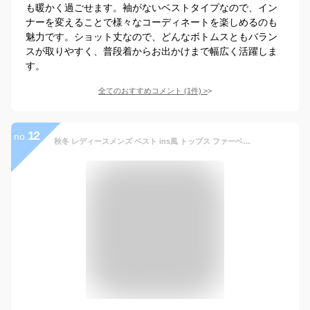
も暖かく過ごせます。袖がないベストタイプなので、イン
ナーを変えることで様々なコーディネートを楽しめるのも
魅力です。ショット丈なので、どんなボトムスともバラン
スが取りやすく、普段着からお出かけまで幅広く活躍しま
す。
全てのおすすめコメント
(
1
件)
>
12
no.
秋冬 レディースメンズ ベスト ins風 トップス ファーベストふわふわ モコモコ 男女兼用 カップルペアルック チョッキ 欧米風 カジュアルウェア ノースリーブ 暖かい 防風防寒 ミドル丈 白 黒 グレー モカ M L XL XXL 3XL