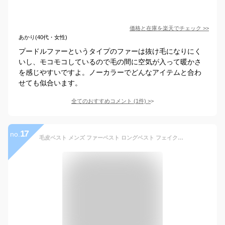
価格と在庫を
楽天
でチェック
>>
あかり(40代・女性)
プードルファーというタイプのファーは抜け毛になりにく
いし、モコモコしているので毛の間に空気が入って暖かさ
を感じやすいですよ。ノーカラーでどんなアイテムと合わ
せても似合います。
全てのおすすめコメント
(
1
件)
>
17
no.
毛皮ベスト メンズ ファーベスト ロングベスト フェイクファー おしゃれ アウター 暖かい 韓国 ファッション ゆったり 無地 ふわふわ 冬物 防寒 厚手 上着 防風 人気 秋冬 送料無料