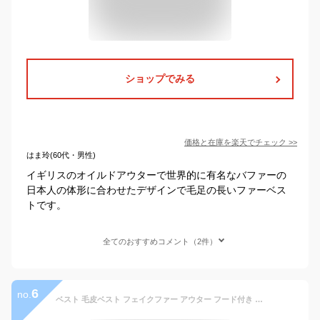
ショップでみる
価格と在庫を
楽天
でチェック
>>
はま玲(60代・男性)
イギリスのオイルドアウターで世界的に有名なバファーの
日本人の体形に合わせたデザインで毛足の長いファーベス
トです。
全てのおすすめコメント（2件）
6
no.
ベスト 毛皮ベスト フェイクファー アウター フード付き 上着 コート 冬 暖かい カジュアル 大きいサイズ 防寒 ファーベスト 迷彩 フリース ボアベスト ジャケット おしゃれ メンズ