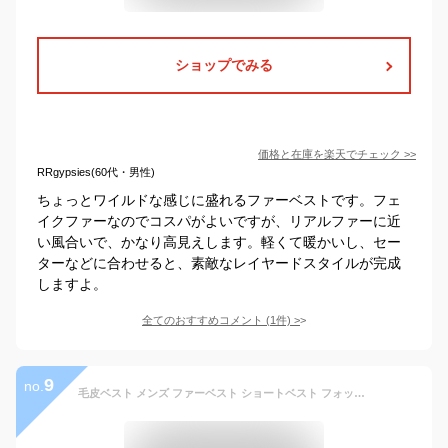
ショップでみる
価格と在庫を
楽天
でチェック
>>
RRgypsies(60代・男性)
ちょっとワイルドな感じに盛れるファーベストです。フェ
イクファーなのでコスパがよいですが、リアルファーに近
い風合いで、かなり高見えします。軽くて暖かいし、セー
ターなどに合わせると、素敵なレイヤードスタイルが完成
しますよ。
全てのおすすめコメント
(
1
件)
>
9
no.
毛皮ベスト メンズ ファーベスト ショートベスト フォックス フェイクファー フード付き おしゃれ アウター 暖かい 冬物 防寒 上着 防風 人気 秋冬 新作 ホワイトデー