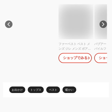
ファーベスト ベスト メ
バブアー S
ンズ ジレ メンズ ボアベ
パイルファ
スト ノーカラー フェイ
Fur Liner M
ショップでみる
ショッ
クファー オーバーサイ
Barbour 
ズ ビッグシルエット 重
イナー イン
ね着 レイヤード 黒 ブラ
ジレ メンズ
ック ブラウン アウター
羽織 防寒 暖かい きれい
め 上品 カジュアル 秋 冬
秋服 冬服 メンズファッ
お出かけ
トップス
ベスト
暖かい
ション マイノリティ
minority