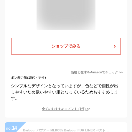
ショップでみる
価格と在庫を
Amazon
でチェック
>>
ポン酢ご飯(10代・男性)
シンプルなデザインとなっていますが、色などで個性が出
しやすいため扱いやすい服となっているためおすすめしま
す。
全てのおすすめコメント
(
1
件)
>
14
no.
Barbour バブアー MLI0035 Barbour FUR LINER ベスト ボア ライニング ファーベスト メンズ レディース