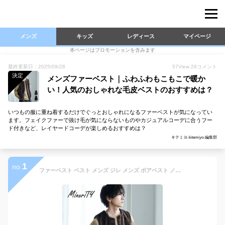
メンズ
キッズ
レディース
マイページ
本ページはプロモーションを含みます
最終更新日：2025/09/28
57
View
28
コメント
決定
メンズファーベスト｜ふわふわもこもこで暖か
い！人気のおしゃれな毛皮ベストのおすすめは？
いつもの服に重ね着するだけでぐっとおしゃれになるファーベストが気になってい
ます。フェイクファーで抜け毛が気にならないものやカジュアルコーデに合うフー
ド付きなど、レイヤードコーデが楽しめるおすすめは？
キテミヨ-kitemiyo-編集部
1
no.
ファーベスト ベスト メンズ ジレ メンズ ボアベスト ノーカラー フェイクファー オーバーサイズ ビッグシルエット 重ね着 レイヤード 黒 ブラック ブラウン アウター 羽織 防寒 暖かい きれいめ 上品 カジュアル 秋 冬 秋服 冬服 メンズファッション マイノリティ minority