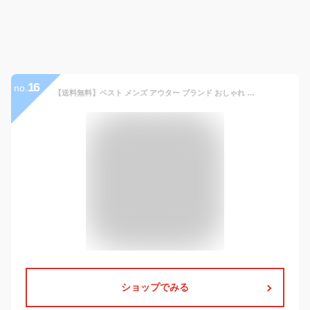
16
no.
【送料無料】ベスト メンズ アウター ブランド おしゃれ 大人 ジレ プードルファー ファーベスト ファー ジャケット ノーカラー ボア 羽織り もこもこ ユニセックス カジュアル ブラック ベージュ テラコッタ 黒 CavariA 20代 30代 40代 男 男性 服 メンズファッション
ショップでみる