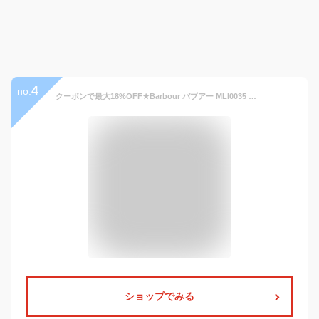
4
no.
クーポンで最大18%OFF★Barbour バブアー MLI0035 フロントジップ FUR LINER（ファー ライナー）【Sx】【T】｜フリース ボア ベスト チョッキ 保温 装着 ジップアップ おしゃれ かわいい ブランド
ショップでみる