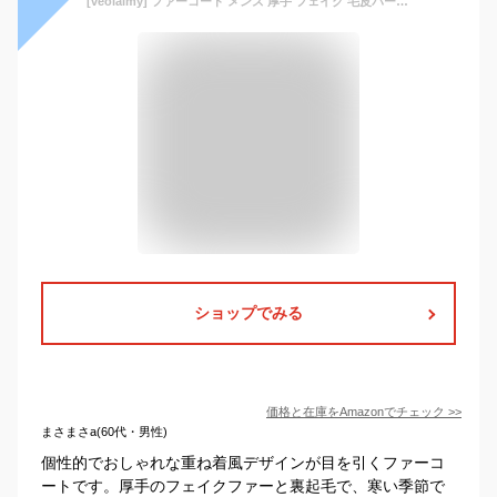
[veolaimy] ファーコート メンズ 厚手 フェイク 毛皮パーカー ベスト モコモコ 裏起毛 暖かい アウター 袖なし 重ね着風 おしゃれ 個性的 コート前開き ショット丈 大きいサイズ カーディガン ファッション カッコイイ 秋 冬 部屋着 普段着(ブラウン,2XL)
ショップでみる
価格と在庫を
Amazon
でチェック
>>
まさまさa(60代・男性)
個性的でおしゃれな重ね着風デザインが目を引くファーコ
ートです。厚手のフェイクファーと裏起毛で、寒い季節で