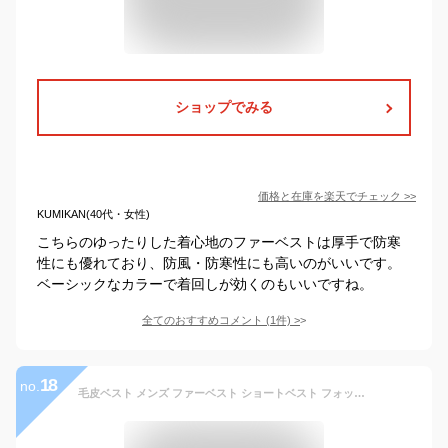
ショップでみる
価格と在庫を
楽天
でチェック
>>
KUMIKAN(40代・女性)
こちらのゆったりした着心地のファーベストは厚手で防寒
性にも優れており、防風・防寒性にも高いのがいいです。
ベーシックなカラーで着回しが効くのもいいですね。
全てのおすすめコメント
(
1
件)
>
18
no.
毛皮ベスト メンズ ファーベスト ショートベスト フォックス フェイクファー フード付き おしゃれ アウター 暖かい 冬物 防寒 上着 防風 人気 秋冬 新作 送料無料