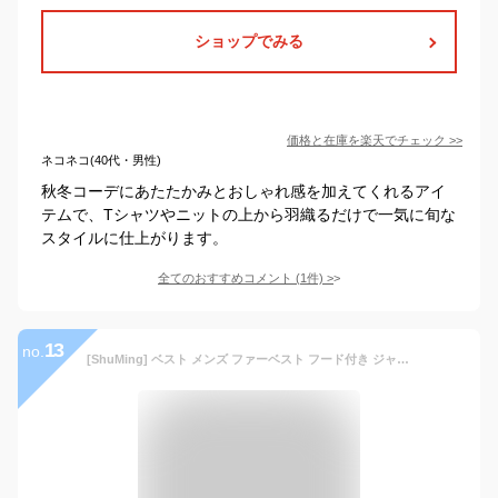
ショップでみる
価格と在庫を
楽天
でチェック
>>
ネコネコ(40代・男性)
秋冬コーデにあたたかみとおしゃれ感を加えてくれるアイ
テムで、Tシャツやニットの上から羽織るだけで一気に旬な
スタイルに仕上がります。
全てのおすすめコメント
(
1
件)
>
13
no.
[ShuMing] ベスト メンズ ファーベスト フード付き ジャケット ノースリーブ ゆったり 毛皮ベスト フェイクファー コート ショート丈 防寒 あったか アウター 秋 冬(8コーヒー)