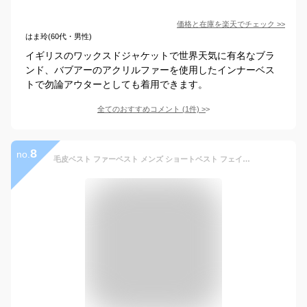
価格と在庫を
楽天
でチェック
>>
はま玲(60代・男性)
イギリスのワックスドジャケットで世界天気に有名なブラ
ンド、バブアーのアクリルファーを使用したインナーベス
トで勿論アウターとしても着用できます。
全てのおすすめコメント
(
1
件)
>
8
no.
毛皮ベスト ファーベスト メンズ ショートベスト フェイクファー フード付き おしゃれ 暖かい 防寒 あったか アウター 冬物 新作 送料無料