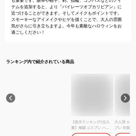
も重要です。眼帯や帽子、剣、指輪、コンパスなどのアイ
テムを追加すると、より『パイレーツオブカリビアン』に
近づけることができます。そしてメイクもポイントです。
スモーキーなアイメイクやヒゲを描くことで、大人の雰囲
気がさらに引き立ちますよ。今年も素敵なハロウィンをお
過ごしください！
ランキング内で紹介されている商品
【楽天ランキング1位入
大人用 カリブ
賞】海賊 コスプレ ハロ
プレ 衣装 セ
ウィン メンズ 5点セット
イレーツ ハロ