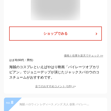
ショップでみる
価格と在庫を
楽天
でチェック
>>
はま玲(60代・男性)
海賊のコスプレといえばやはり映画「パイレーツオブカリ
ビアン」でジョニーデップが演じたジャックスパロウのコ
スチュームがおすすめです。
全てのおすすめコメント
(
1
件)
>
8
no.
海賊 ハロウィン レディース メンズ 大人 仮装 パイレーツ おもしろ コスプレ 衣装 船長 頭巾 ベスト シャツ パンツ スカート なりきり コス キャラクター カリビアン カッコイイ 大人用 おしゃれ 文化祭 学園祭 イベント 仮装大会 舞台 演出