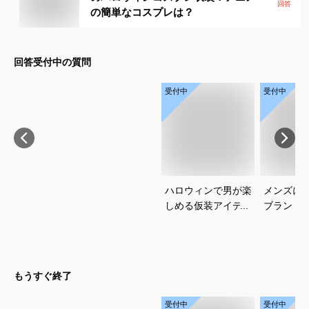
回答
の簡単なコスプレは？
回答受付中の質問
受付中
受付中
ハロウィンで男が楽
メンズに
しめる仮装アイデア
ブランド
一覧｜初心者でも挑
でおすす
戦しやすいコスチュ
ームを教えてくださ
い
もうすぐ終了
受付中
受付中