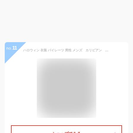
11
no.
ハロウィン 衣装 パイレーツ 男性 メンズ カリビアン 男海賊 海賊 コスチューム 仮装 変装 コスプレ衣装 パーティー ステージ 舞台演出服 変身 イベント ハロウィン仮装 パーティーグッズ