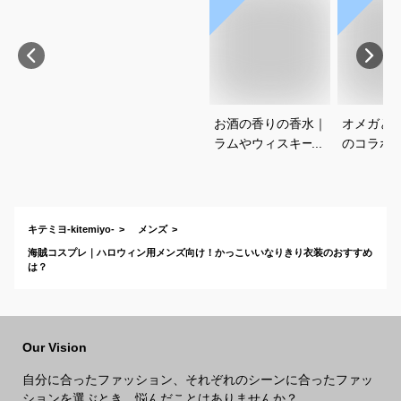
お酒の香りの香水｜
オメガと
ラムやウィスキーな
のコラボ
どの香りがする大人
すすめは
向けメンズフレグラ
ンスのおすすめは？
キテミヨ-kitemiyo-
メンズ
海賊コスプレ｜ハロウィン用メンズ向け！かっこいいなりきり衣装のおすすめ
は？
Our Vision
自分に合ったファッション、それぞれのシーンに合ったファッ
ションを選ぶとき、悩んだことはありませんか？