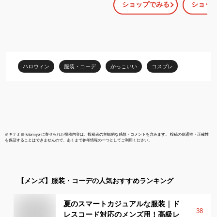
ショップでみる
ショッ
仮装 ストライプパンツ
ンズ)
フリーサイズ
ハロウィン
服装・コーデ
かっこいい
コスプレ
※
キテミヨ-kitemiyo-
に寄せられた投稿内容は、投稿者の主観的な感想・コメントを含みます。 投稿の信憑性・正確性
を保証することはできませんので、あくまで参考情報の一つとしてご利用ください。
【メンズ】
服装・コーデ
の人気おすすめランキング
夏のスマートカジュアルな服装｜ド
38
レスコード対応のメンズ用！高級レ