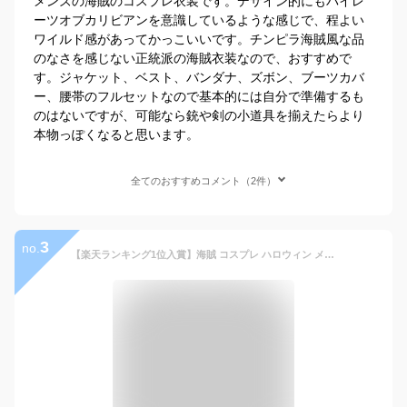
メンズの海賊のコスプレ衣装です。デザイン的にもパイレ
ーツオブカリビアンを意識しているような感じで、程よい
ワイルド感があってかっこいいです。チンピラ海賊風な品
のなさを感じない正統派の海賊衣装なので、おすすめで
す。ジャケット、ベスト、バンダナ、ズボン、ブーツカバ
ー、腰帯のフルセットなので基本的には自分で準備するも
のはないですが、可能なら銃や剣の小道具を揃えたらより
本物っぽくなると思います。
全てのおすすめコメント（2件）
3
no.
【楽天ランキング1位入賞】海賊 コスプレ ハロウィン メンズ 5点セット 仮装 ストライプパンツ フリーサイズ