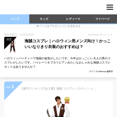
メンズ
キッズ
レディース
マイページ
本ページはプロモーションを含みます
最終更新日：2026/08/04
644
View
19
コメント
決定
海賊コスプレ｜ハロウィン用メンズ向け！かっこ
いいなりきり衣装のおすすめは？
ハロウィンパーティーで海賊の仮装がしたいです。今年はかっこいい大人の男のコ
スプレがしたいです。パイレーツオブカリビアンみたいなおしゃれな海賊コスプレ
セットはありませんか？
キテミヨ-kitemiyo-編集部
1
no.
【楽天ランキング1位入賞】海賊 コスプレ ハロウィン メンズ 5点セット 仮装 ストライプパンツ フリーサイズ