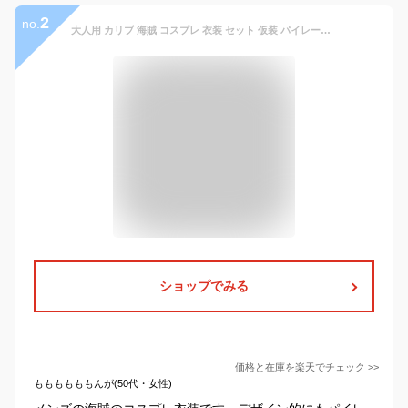
2
no.
大人用 カリブ 海賊 コスプレ 衣装 セット 仮装 パイレーツ ハロウィン (メンズ)
ショップでみる
価格と在庫を
楽天
でチェック
>>
ももももももんが(50代・女性)