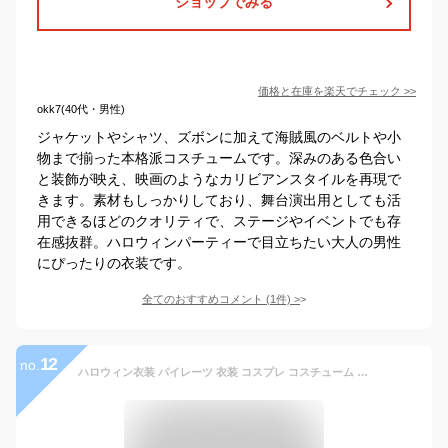
ショップでみる
価格と在庫を
楽天
でチェック
>>
okk7(40代・男性)
ジャケットやシャツ、ズボンに加えて海賊風のベルトや小
物まで揃った本格派コスチュームです。深みのある色合い
と装飾が映え、映画のようなカリビアンスタイルを再現で
きます。素材もしっかりしており、舞台演出用としても活
用できるほどのクオリティで、ステージやイベントでも存
在感抜群。ハロウィンパーティーで目立ちたい大人の男性
にぴったりの衣装です。
全てのおすすめコメント
(
1
件)
>
12
no.
ハロウィン衣装 パイレーツ 衣装 コスプレ コスチューム パイレーツ カリビアン 仮装 海賊 パイレーツ オブ カリビアン コスチューム ハロウィン キャプテン ジャックスクリスマス 大人用 ジャック船長 ノーブランド (XL)