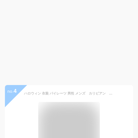
4
no.
ハロウィン 衣装 パイレーツ 男性 メンズ カリビアン 男海賊 海賊 コスチューム 仮装 変装 コスプレ衣装 パーティー ステージ 舞台演出服 変身 イベント ハロウィン仮装 パーティーグッズ