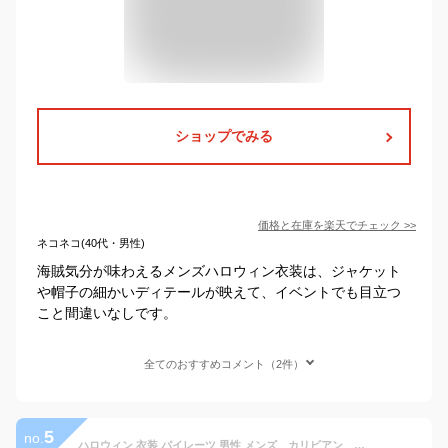
ショップでみる
価格と在庫を
楽天
でチェック
>>
ネコネコ(40代・男性)
海賊気分が味わえるメンズハロウィン衣装は、ジャケット
や帽子の細かいディテールが映えて、イベントでも目立つ
こと間違いなしです。
全てのおすすめコメント（2件）
5
no.
ハロウィン 衣装 パイレーツ 男性 メンズ カリビアン 男海賊 海賊 コスチューム 仮装 変装 コスプレ衣装 パーティー ステージ 舞台演出服 変身 イベント ハロウィン仮装 パーティーグッズ