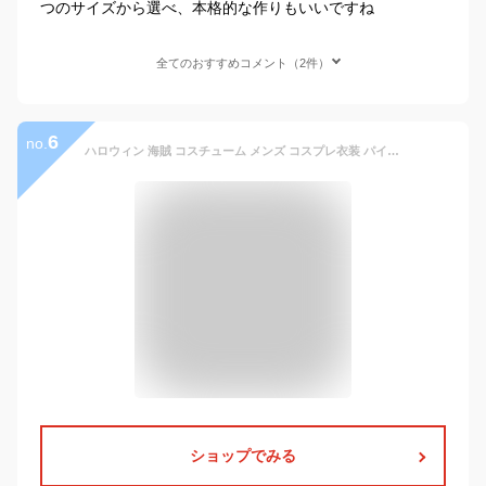
つのサイズから選べ、本格的な作りもいいですね
全てのおすすめコメント（2件）
6
no.
ハロウィン 海賊 コスチューム メンズ コスプレ衣装 パイレーツ ハロウィーン コスプレ 仮装 衣装 男 船長 帽子 大人 セット 男性用 文化祭 なりきり コス 学園祭 男性 大人用 ハロウィーン衣装 ハロウィン衣装 お化け 変装MTE2289
ショップでみる