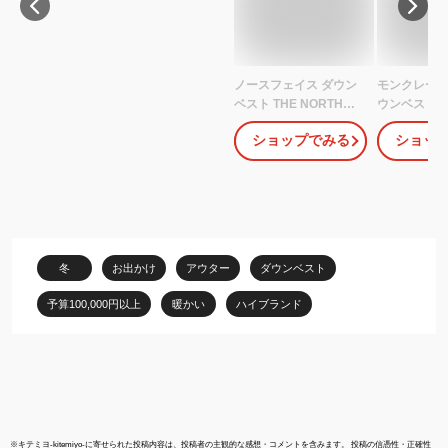
ノースフェイス ダウン
モンクレール
ベスト THE NORTH
ウンベスト 
FACE ヌプシ ダウンジ
ズ アウター 
ショップでみる
ショッ
ャケット アウター メン
ド 大きいサイ
ズ レディース ブランド
ック MONCL
大きいサイズ おしゃれ
1A00079 59
おすすめ 人気 黒 キャン
プ 登山 防寒 S M L XL
XXL
冬
お出かけ
アウター
ダウンベスト
予算100,000円以上
暖かい
ハイブランド
※
キテミヨ-kitemiyo-
に寄せられた投稿内容は、投稿者の主観的な感想・コメントを含みます。 投稿の信憑性・正確性