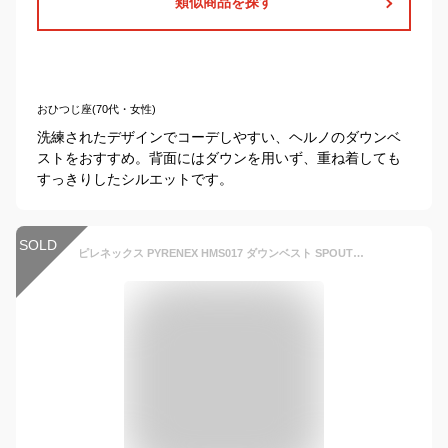
類似商品を探す
おひつじ座(70代・女性)
洗練されたデザインでコーデしやすい、ヘルノのダウンベ
ストをおすすめ。背面にはダウンを用いず、重ね着しても
すっきりしたシルエットです。
SOLD
ピレネックス PYRENEX HMS017 ダウンベスト SPOUTNIC MINI RIPSTOP VEST メンズ アウター スプートニック フード付き ビジネス アウトドア ジップアップ カジュアル 軽量 秋冬 保温 防風 防寒着 シンプル ギフト プレゼント 大きいサイズあり ブラック ネイビー XS〜XL