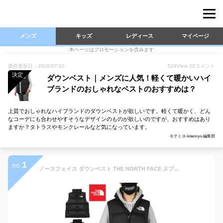
メンズ
キッズ
レディース
マイページ
本ページはプロモーションを含みます
最終更新日：2026/07/15
529
View
12
コメント
決定
ダウンベスト｜メンズに人気！軽くて暖かいハイ
ブランドのおしゃれなベストのおすすめは？
上質でおしゃれなハイブランドのダウンベストが欲しいです。軽くて暖かく、どん
なコーデにも合わせやすそうなデザインのものが欲しいのですが、おすすめはあり
ますか？タトラスやモンクレールなど気になっています。
キテミヨ-kitemiyo-編集部
1
no.
ノースフェイス ダウンベスト THE NORTH FACE ヌプシ ダウンジャケット アウター メンズ レディース ブランド 大きいサイズ おしゃれ おすすめ 人気 黒 キャンプ 登山 防寒 S M L XL XXL