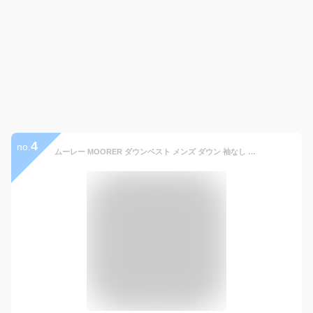
4
no.
ムーレー MOORER ダウンベスト メンズ ダウン 袖なし FIRE WK フード 付き アウター ダウン フィル パワー フェザー イタリア製 高級 ブランド ムーレーダウン ベスト ダウンジャケット 黒 ブラック グレー 大きいサイズ 秋 冬 防寒 暖かい 撥水 加工 正規品 極 暖 すっきり