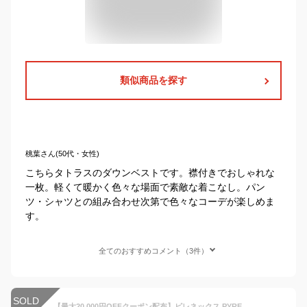
類似商品を探す
桃葉さん(50代・女性)
こちらタトラスのダウンベストです。襟付きでおしゃれな
一枚。軽くて暖かく色々な場面で素敵な着こなし。パン
ツ・シャツとの組み合わせ次第で色々なコーデが楽しめま
す。
全てのおすすめコメント（3件）
SOLD
【最大20,000円OFFクーポン配布】ピレネックス PYRENEX パッカブル ライトダウンベスト ARIAL 2 VEST 850フィルパワー PNHMW003P ブランド メンズ 男性 アウター ベスト ダウンベスト 防寒 秋冬 旅行 コンパクト