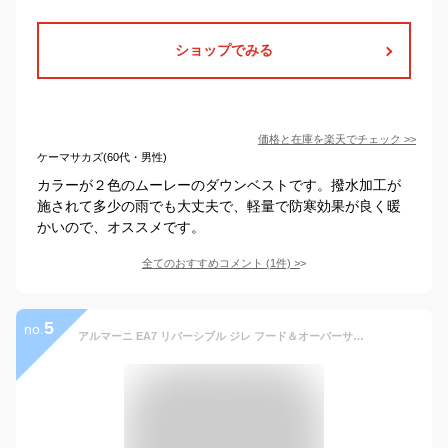
ショップでみる
価格と在庫を
楽天
でチェック
>>
ケーマサカズ(60代・男性)
カラーが２色のムーレーのダウンベストです。撥水加工が
施されて多少の雨でも大丈夫で、軽量で防寒効果が良く暖
かいので、オススメです。
全てのおすすめコメント
(
1
件)
>
5
no.
アルマーニ EA7 リバーシブル ジレ フード＆オーバーサイズ 6DPQ03-PNGAZ-1200 ブラック【新作】【アウター】