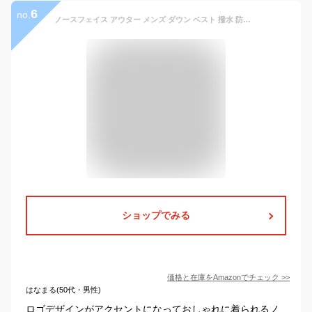
6
no.
ノースフェイス アウター メンズ ダウン ベスト 撥水 防寒 THE NORTH FACE M 1996 レトロ ヌプシ 中綿 厚手 フード 登山 アウトドア ウェア ソロキャン ポケッタブル プレゼント NF0A3JQQ (ブラック(LE4), M) [並行輸入品]
ショップでみる
価格と在庫を
Amazon
でチェック
>>
はなまる(50代・男性)
ロゴデザインがアクセントになっておしゃれに着られるノ