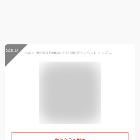
SOLD
ヘルノ HERNO PI002ULE 19288 ダウンベスト メンズ トップス ダウン ジャケット アウター コーデ グースダウン 防寒着 IL PANCIOTTO インナーベスト ギフト プレゼント 軽量 暖かい 秋冬 全10色 44〜54