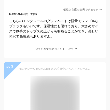
価格と在庫を
楽天
でチェック
>>
KUMIKAN(40代・女性)
こちらのモンクレールのダウンベストは軽量でシンプルな
ブラックもいいです。保温性にも優れており、大きめサイ
ズで厚手のトップスの上からも羽織ることができ、美しい
光沢で高級感もありますよ。
全てのおすすめコメント（2件）
3
no.
モンクレール MONCLER メンズ ダウン ベスト アシール Men's Down Vest ACHILLE 男性 ジレ 4330899