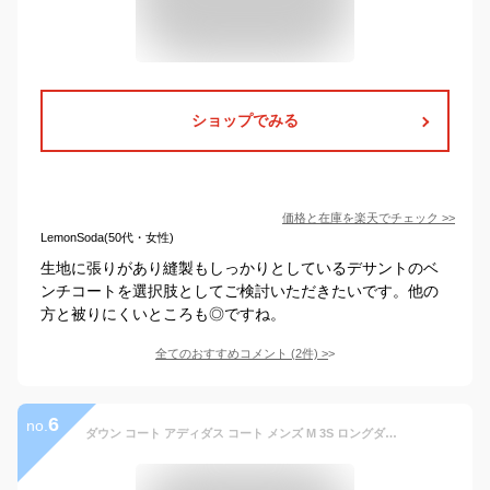
ショップでみる
価格と在庫を
楽天
でチェック
>>
LemonSoda(50代・女性)
生地に張りがあり縫製もしっかりとしているデサントのベ
ンチコートを選択肢としてご検討いただきたいです。他の
方と被りにくいところも◎ですね。
全てのおすすめコメント
(
2
件)
>
6
no.
ダウン コート アディダス コート メンズ M 3S ロングダウンジャケット ロングコート スリーストライプ LONG DOWN JACKETS スポーツ KWX22 adidas