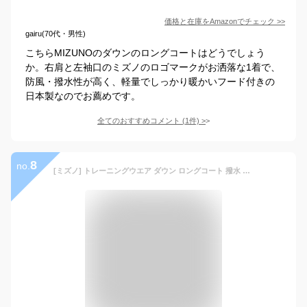
価格と在庫を
Amazon
でチェック
>>
gairu(70代・男性)
こちらMIZUNOのダウンのロングコートはどうでしょう
か。右肩と左袖口のミズノのロゴマークがお洒落な1着で、
防風・撥水性が高く、軽量でしっかり暖かいフード付きの
日本製なのでお薦めです。
全てのおすすめコメント
(
1
件)
>
8
no.
[ミズノ] トレーニングウエア ダウン ロングコート 撥水 32MEB550 ページエントブルー