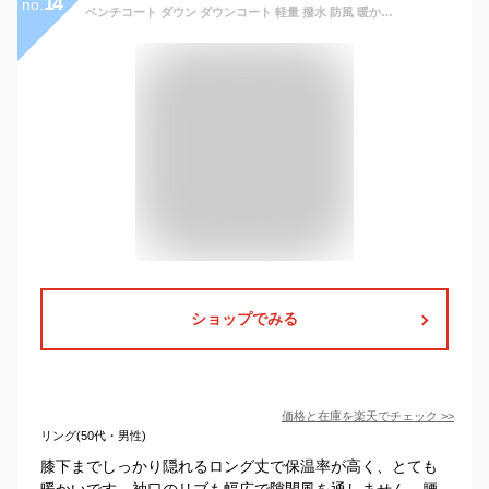
14
no.
ベンチコート ダウン ダウンコート 軽量 撥水 防風 暖かい レディース メンズ アウター ダウンジャケット ロングコート ハイネック 袖 リブ 着ぶくれにくい スポーツ観戦 旅行 通勤 通学 大きいサイズ ギフト 大きめ おしゃれ パティ ezo& エゾト
ショップでみる
価格と在庫を
楽天
でチェック
>>
リング(50代・男性)
膝下までしっかり隠れるロング丈で保温率が高く、とても
暖かいです。袖口のリブも幅広で隙間風を通しません。腰