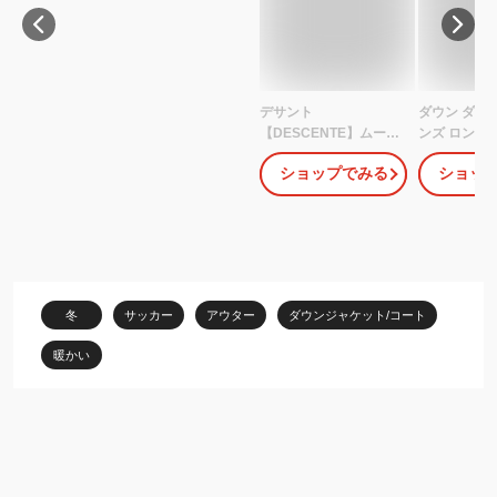
デサント
ダウン ダウ
【DESCENTE】ムーブ
ンズ ロング
スポーツ 【MOVE
い ベンチコ
ショップでみる
ショッ
SPORT】メンズ スーパ
ジャケット 
ーロング ダウンコート
毛 フード付き
ST4FDJ01M ロングコー
服 厚手 防寒
ト ベンチコート 2024秋
れ 通勤 通学
冬 (男性用/アウター/トレ
ス カジュア
ーニングウェア/スポー
観戦 アウト
ツウェア/スポーツ観戦/
ット
冬
サッカー
アウター
ダウンジャケット/コート
防寒/はっ水/保温/防風/軽
量/暖かい)
暖かい