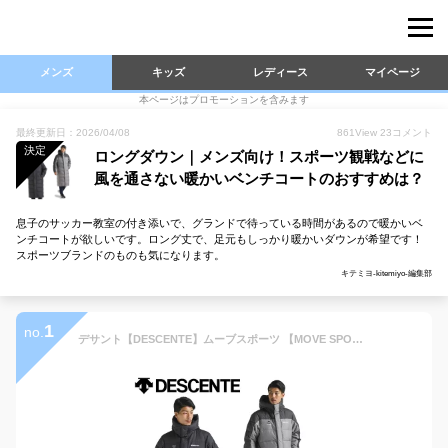
メンズ
キッズ
レディース
マイページ
本ページはプロモーションを含みます
最終更新日：2026/04/08
861
View
23
コメント
決定
ロングダウン｜メンズ向け！スポーツ観戦などに
風を通さない暖かいベンチコートのおすすめは？
息子のサッカー教室の付き添いで、グランドで待っている時間があるので暖かいベ
ンチコートが欲しいです。ロング丈で、足元もしっかり暖かいダウンが希望です！
スポーツブランドのものも気になります。
キテミヨ-kitemiyo-編集部
1
no.
デサント【DESCENTE】ムーブスポーツ 【MOVE SPORT】メンズ スーパーロング ダウンコート ST4FDJ01M ロングコート ベンチコート 2024秋冬 (男性用/アウター/トレーニングウェア/スポーツウェア/スポーツ観戦/防寒/はっ水/保温/防風/軽量/暖かい)