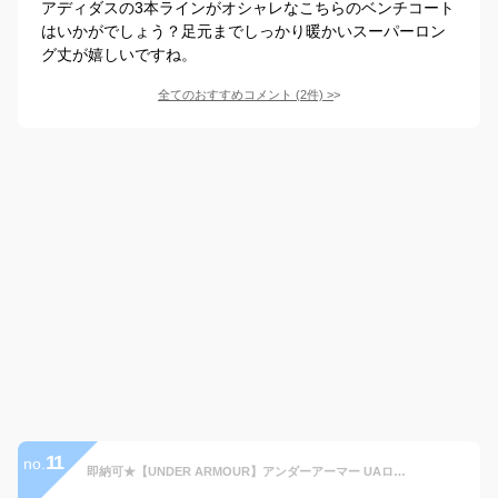
アディダスの3本ラインがオシャレなこちらのベンチコート
はいかがでしょう？足元までしっかり暖かいスーパーロン
グ丈が嬉しいですね。
全てのおすすめコメント
(
2
件)
>
11
no.
即納可★【UNDER ARMOUR】アンダーアーマー UAロゴ ロングコート 中綿ベンチコート 1388242