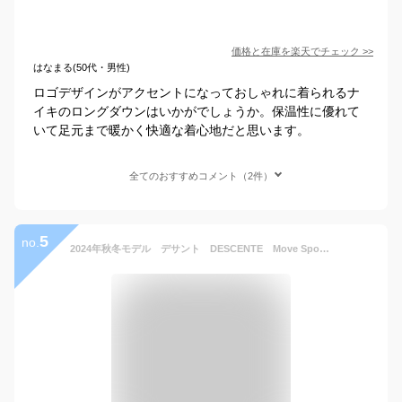
価格と在庫を
楽天
でチェック
>>
はなまる(50代・男性)
ロゴデザインがアクセントになっておしゃれに着られるナ
イキのロングダウンはいかがでしょうか。保温性に優れて
いて足元まで暖かく快適な着心地だと思います。
全てのおすすめコメント（2件）
5
no.
2024年秋冬モデル デサント DESCENTE Move Sport フード付 スーパーロングダウンコート ST4FDJ01M ベンチコート 防風 保温 メンズ MVSP.