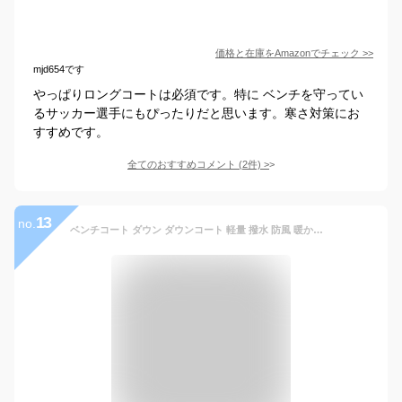
価格と在庫を
Amazon
でチェック
>>
mjd654です
やっぱりロングコートは必須です。特に ベンチを守ってい
るサッカー選手にもぴったりだと思います。寒さ対策にお
すすめです。
全てのおすすめコメント
(
2
件)
>
13
no.
ベンチコート ダウン ダウンコート 軽量 撥水 防風 暖かい レディース メンズ アウター ダウンジャケット ロングコート ハイネック 袖 リブ 着ぶくれにくい スポーツ観戦 旅行 通勤 通学 大きいサイズ 大きめ おしゃれ パティ ezo& エゾト