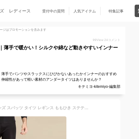
ズ
レディース
受付中の質問
人気アイテム
特集記事
ージはプロモーションを含みます
99
View
24
コメント
｜薄手で暖かい！シルクや綿など動きやすいインナー
。薄手でパンツやスラックスにひびかないあったかインナーのおすすめ
。伸縮性があって軽い素材のアンダータイツはありませんか？
キテミヨ-kitemiyo-編集部
セール SALE シルク 絹 メンズ スパッツ タイツ レギンス ももひき ステテコ 男性 前開き 温かい 保湿 冷え取り 静電気 しっとり ゆったり フィット ゴム インナー 紳士 ロング 無地 薄手 大きいサイズ L LL 3L 4L