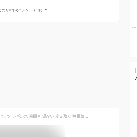
てのおすすめコメント（3件）
セール シルク 絹 メンズ スパッツ レギンス 前開き 温かい 冷え取り 静電気 しっとり ゆったり フィット ゴム インナー ももひき ステテコ 男性 紳士 ロング タイツ 無地 薄手 大きいサイズ L LL 3L 4L 保湿 父の日 プレゼント ギフト