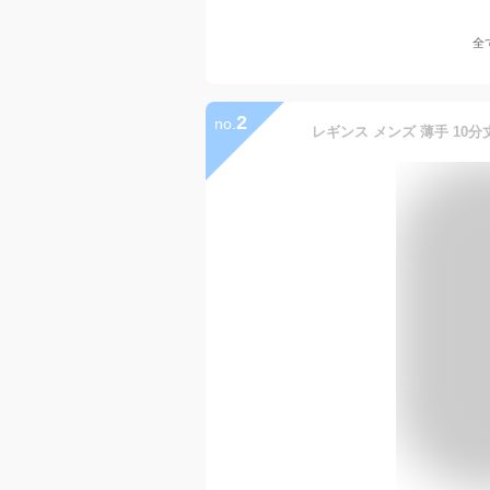
全
2
no.