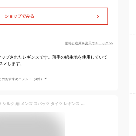
ショップでみる
価格と在庫を
楽天
でチェック
>>
ナップされたレギンスです。薄手の綿生地を使用していて
スメします。
てのおすすめコメント（4件）
【2枚セット】 セール SALE シルク 絹 メンズ スパッツ タイツ レギンス ももひき ステテコ 男性 前開き 温かい 保湿 冷え取り 静電気 しっとり ゆったり フィット ゴム インナー 紳士 ロング 無地 薄手 大きいサイズ L LL 3L 4L