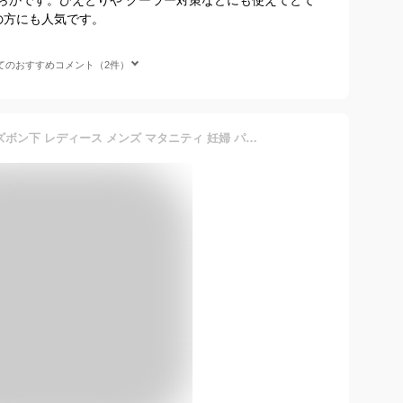
の方にも人気です。
てのおすすめコメント（2件）
ウールのゆったりたっぷりズボン下 レディース メンズ マタニティ 妊婦 パンツ レギンス イージーパンツ ルームパンツ パジャマ ウール100% 冷え取り あったか 10分丈 のびのび 伸縮 薄手 秋 冬 黒 M L 大きいサイズ 841[I:9/10]