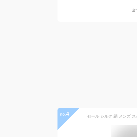
全
4
no.