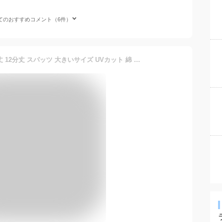
てのおすすめコメント（6件）
レギンス メンズ 薄手 10分丈 12分丈 スパッツ 大きいサイズ UVカット 綿 ナチュラル シンプル インナー 十二分丈 十分丈 春 夏 秋 無地 ルームウェア ボトム 男性用 紳士 ロング UVカット 【iLegアイレッグ】【ベーシック】 *2 *y3-2t