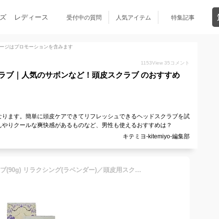
ズ
レディース
受付中の質問
人気アイテム
特集記事
ージはプロモーションを含みます
1153
View
35
コメント
ラブ｜人気のサボンなど！頭皮スクラブ のおすすめ
なります。簡単に頭皮ケアできてリフレッシュできるヘッドスクラブを試
んやりクールな爽快感があるものなど、男性も使えるおすすめは？
キテミヨ-kitemiyo-編集部
sabon サボン ヘッドスクラブ(90g) リラクシング(ラベンダー)／頭皮用スクラブ 正規品