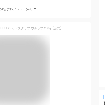
てのおすすめコメント（4件）
＼30%OFFクーポンあり／ULRUBヘッドスクラブ ウルラブ 200g【公式】単品 or スカルプブラシセット ヘアマスクセットヘアスクラブ 頭皮ケア スカルプケア シャンプー 美髪 頭皮のニオイ さらつや スペシャルケア 頭皮マッサージ 加齢臭 スクラブ 頭皮クレンジング ヘアケア