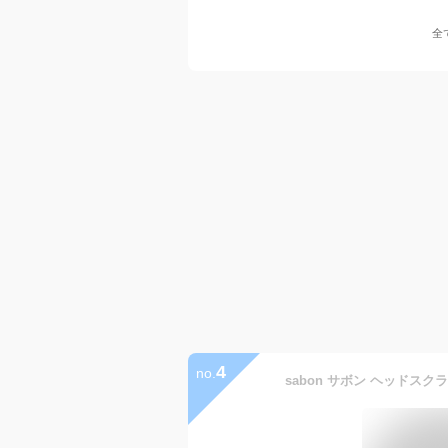
全
4
no.