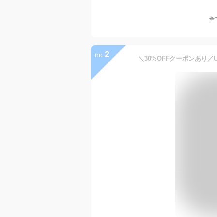
全
2
no.