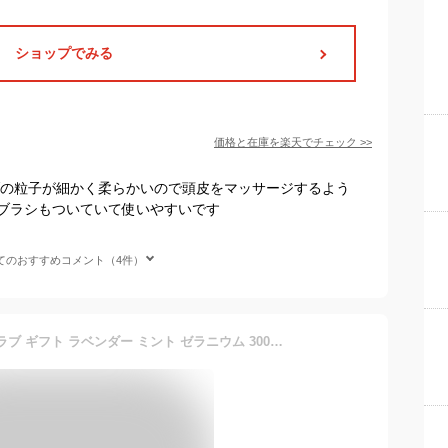
ショップでみる
価格と在庫を
楽天
でチェック
>>
ブの粒子が細かく柔らかいので頭皮をマッサージするよう
ブラシもついていて使いやすいです
てのおすすめコメント（4件）
サボン SABON ヘッドスクラブ ギフト ラベンダー ミント ゼラニウム 300g 頭皮ケア ヘアケア ブランド 高級 ディープクレンジング ボタニカルオイル配合 プレゼント 喜ばれるギフト 2025 香り