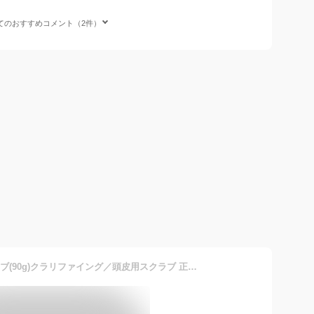
てのおすすめコメント（2件）
sabon サボン ヘッドスクラブ(90g)クラリファイング／頭皮用スクラブ 正規品 頭皮すっきり！死海の塩で本格スカルプケア 毛穴洗浄 洗浄力 頭皮スクラブ 頭皮クレンジング 角質除去 ノンシリコン