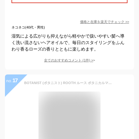
価格と在庫を
楽天
でチェック
>>
ネコネコ(40代・男性)
湿気による広がりも抑えながら軽やかで扱いやすい髪へ導
く洗い流さないヘアオイルで、毎日のスタイリングをふん
わり香るローズの香りとともに楽しめます。
全てのおすすめコメント
(
1
件)
>
17
no.
BOTANIST (ボタニスト) ROOTH ルース ボタニカルマルチオイル 60ml ヘアスタイリングオイル ヘアオイル 地肌ケア