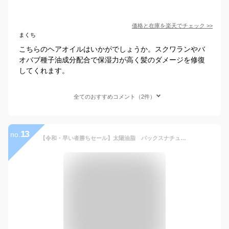
価格と在庫を
楽天
でチェック
>>
まくち
こちらのヘアオイルはいかがでしょうか。スクワランやバ
オバブ種子油成分配合で保湿力が高く髪のダメージを修復
してくれます。
全てのおすすめコメント（2件）
13
no.
【令和・早い者勝ちセール】太陽油脂 パックスナチュロン オイル ( ひまわりオイル100% ) 60ml 無着色・無香料 肌や髪にやさしい純植物性オイル 男性の整髪料としても ( 4904735052074 )