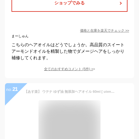
ショップでみる
価格と在庫を
楽天
でチェック
>>
まーしゅん
こちらのヘアオイルはどうでしょうか。高品質のスイート
アーモンドオイルを精製した物でダメージヘアをしっかり
補修してくれます。
全てのおすすめコメント
(
5
件)
>
21
no.
【あす楽】 ウテナ ゆず油 無添加ヘアオイル 60ml [ utena ヘアオイル 洗い流さないトリートメント ヘアケア ヘアスタイリング アウトバストリートメント オイル ゆず ゆずの香り 頭皮 枝毛 ダメージ補修 ] 【 宅配便 発送商品 】