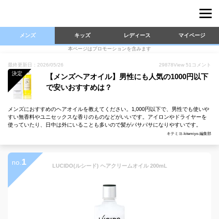
メンズ
キッズ
レディース
マイページ
本ページはプロモーションを含みます
最終更新日：2026/05/26
29878
View
51
コメント
決定
【メンズヘアオイル】男性にも人気の1000円以下
で安いおすすめは？
メンズにおすすめのヘアオイルを教えてください。1,000円以下で、男性でも使いや
すい無香料やユニセックスな香りのものなどがいいです。アイロンやドライヤーを
使っていたり、日中は外にいることも多いので髪がパサパサになりやすいです。
キテミヨ-kitemiyo-編集部
1
no.
LUCIDO(ルシード) ヘアクリームオイル 200mL