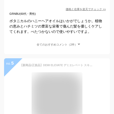
価格と在庫を
楽天
でチェック
>>
GRNBU(60代・男性)
ボタニカルのハニーヘアオイルはいかがでしょうか。植物
の恵みとハチミツの豊富な栄養で傷んだ髪を優しくケアし
てくれます。べたつかないので使いやすいですよ。
全てのおすすめコメント（2件）
5
no.
【新商品/正規品】DEMI ELEVATE デミエレベート スキャルプアクティブ シャンプー【レディース メンズ トリートメント ヘアオイル ナイトケア ナイトリペア 美容室 サロン ヘアケア ダメージ 保湿 おすすめ くせ毛 乾燥 ハリ コシ 指通り しっとり さらさら スカルプケア】