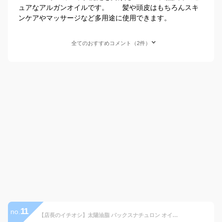
ュアなアルガンオイルです。 髪や頭皮はもちろんスキ
ンケアやマッサージなど多用途に使用できます。
全てのおすすめコメント（2件）
11
no.
【店長のイチオシ】太陽油脂 パックスナチュロン オイル ( ひまわりオイル100% ) 60ml 無着色・無香料 肌や髪にやさしい純植物性オイル 男性の整髪料としても