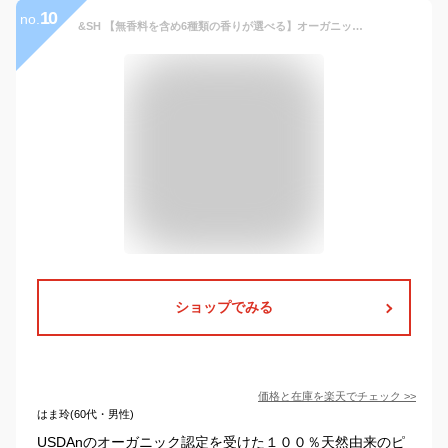
10
no.
&SH 【無香料を含め6種類の香りが選べる】オーガニック認証 USDA アルガンオイル 100% オーガニック 50ml ( 未精製 ) キャリアオイル [ フェイスオイル ヘアオイル 無添加 植物性 年齢肌 保湿 フェイス ] +lt3+
ショップでみる
価格と在庫を
楽天
でチェック
>>
はま玲(60代・男性)
USDAnのオーガニック認定を受けた１００％天然由来のピ