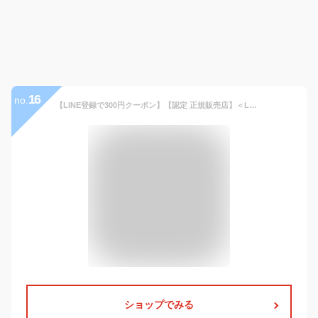
16
no.
【LINE登録で300円クーポン】【認定 正規販売店】＜LDK 掲載＞カオルデイ オイル ローズブーケ|うねり くせ毛 改善 うねり髪改善 湿気 ブロック ヘアオイル 洗い流さない ギフト さらつや ベタつかない フローラル ヘアオイル 洗い流さない 美容室 ヘアオイル
ショップでみる