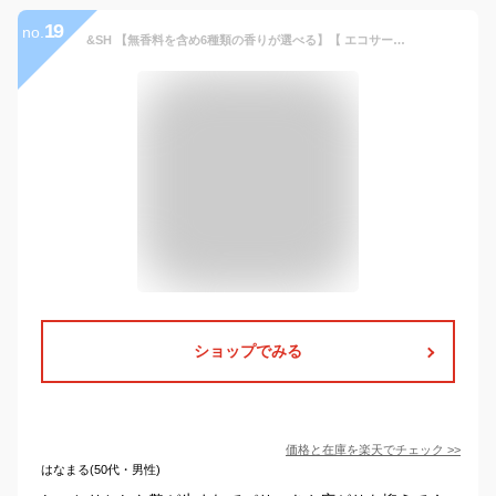
19
no.
&SH 【無香料を含め6種類の香りが選べる】【 エコサート認証 原料 使用 】【 COSMOS NATURAL 】ホホバオイル 50ml ( 精製 ) 100% オーガニック キャリアオイル [ ナチュラル ボタニカル ヴィーガン フェイスオイル ヘアオイル 希釈オイル ] +lt3+
ショップでみる
価格と在庫を
楽天
でチェック
>>
はなまる(50代・男性)