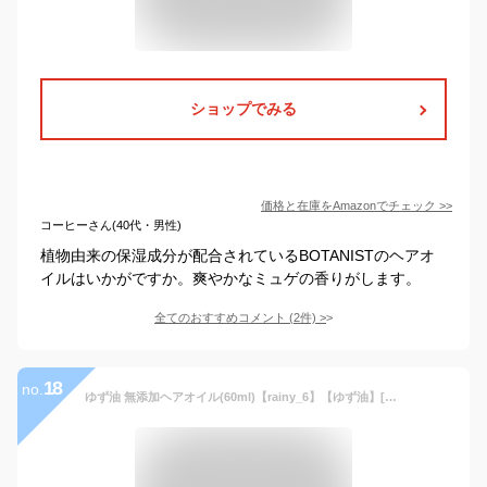
ショップでみる
価格と在庫を
Amazon
でチェック
>>
コーヒーさん(40代・男性)
植物由来の保湿成分が配合されているBOTANISTのヘアオ
イルはいかがですか。爽やかなミュゲの香りがします。
全てのおすすめコメント
(
2
件)
>
18
no.
ゆず油 無添加ヘアオイル(60ml)【rainy_6】【ゆず油】[ゆず 柚子 ヘアオイル ヘアケア スタイリング]