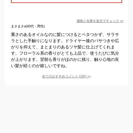
価格と在庫を
楽天
でチェック
>>
まさまさa(60代・男性)
重さのあるオイルなのに髪につけるとベタつかず、サラサ
ラとした手触りになります。ドライヤー後のパサつきや広
がりを抑えて、まとまりのあるツヤ髪に仕上げてくれま
す。フローラル系の香りがとても上品で、使うたびに気分
が上がります。翌朝も香りがほのかに残り、触り心地の良
い髪が続くのが嬉しいですね。
全てのおすすめコメント
(
1
件)
>